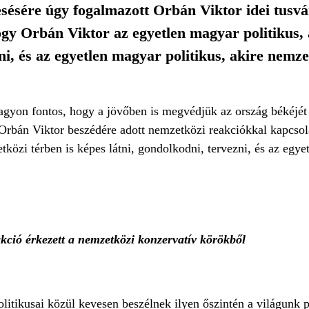
sére úgy fogalmazott Orbán Viktor idei tusvá
gy Orbán Viktor az egyetlen magyar politikus,
ni, és az egyetlen magyar politikus, akire nemze
agyon fontos, hogy a jövőben is megvédjük az ország békéjét é
 Orbán Viktor beszédére adott nemzetközi reakciókkal kapcso
közi térben is képes látni, gondolkodni, tervezni, és az egye
akció érkezett a nemzetközi konzervatív körökből
olitikusai közül kevesen beszélnek ilyen őszintén a világunk 