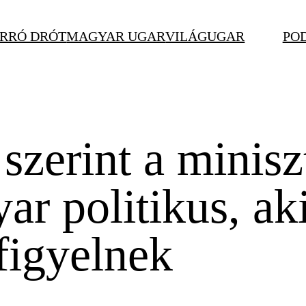
RRÓ DRÓT
MAGYAR UGAR
VILÁGUGAR
PO
szerint a minisz
ar politikus, ak
afigyelnek