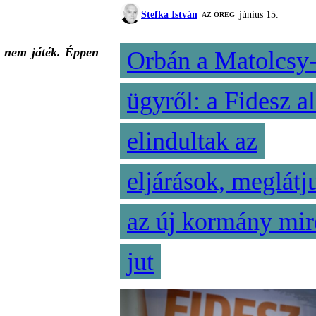
Stefka István
június 15.
AZ ÖREG
e nem játék. Éppen
Orbán a Matolcsy
ügyről: a Fidesz al
elindultak az
eljárások, meglátj
az új kormány mir
jut