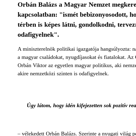
Orbán Balázs a Magyar Nemzet megkeresé
kapcsolatban: "ismét bebizonyosodott, ho
térben is képes látni, gondolkodni, tervez
odafigyelnek".
A miniszterelnök politikai igazgatója hangsúlyozta: n
a magyar családokat, nyugdíjasokat és fiatalokat. Az
Orbán Viktor az egyetlen magyar politikus, aki nemzet
akire nemzetközi szinten is odafigyelnek.
Úgy látom, hogy idén kifejezetten sok pozitív re
– vélekedett Orbán Balázs. Szerinte a nyugati világ p