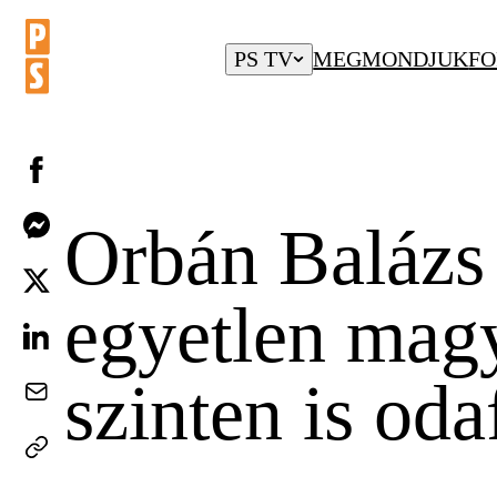
PS TV
MEGMONDJUK
FO
Orbán Balázs 
egyetlen magy
szinten is od