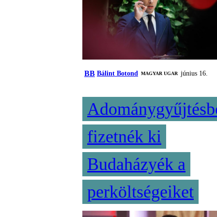
BB
Bálint Botond
június 16.
MAGYAR UGAR
Adománygyűjtésb
fizetnék ki
Budaházyék a
perköltségeiket