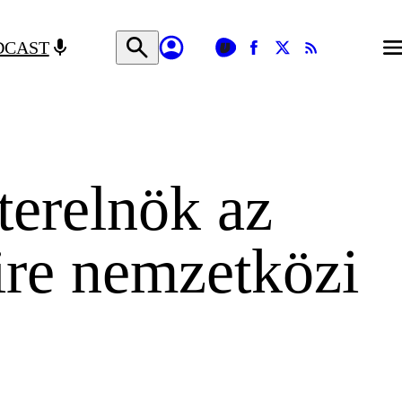
DCAST
terelnök az
ire nemzetközi