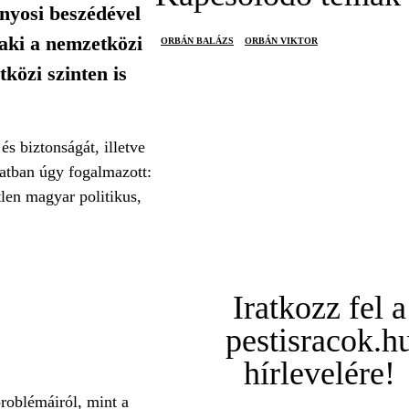
nyosi beszédével
 aki a nemzetközi
ORBÁN BALÁZS
ORBÁN VIKTOR
tközi szinten is
s biztonságát, illetve
latban úgy fogalmazott:
tlen magyar politikus,
Iratkozz fel a
pestisracok.h
hírlevelére!
problémáiról, mint a