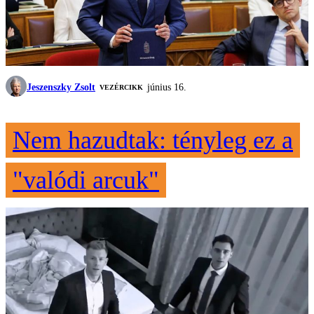
Jeszenszky Zsolt
június 16.
VEZÉRCIKK
Nem hazudtak: tényleg ez a
"valódi arcuk"