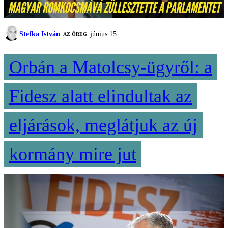
Stefka István
június 15.
AZ ÖREG
Orbán a Matolcsy-ügyről: a
Fidesz alatt elindultak az
eljárások, meglátjuk az új
kormány mire jut