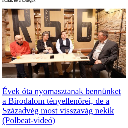
hozták be a kollégák.
Évek óta nyomasztanak bennünket
a Birodalom tényellenőrei, de a
Századvég most visszavág nekik
(Polbeat-videó)