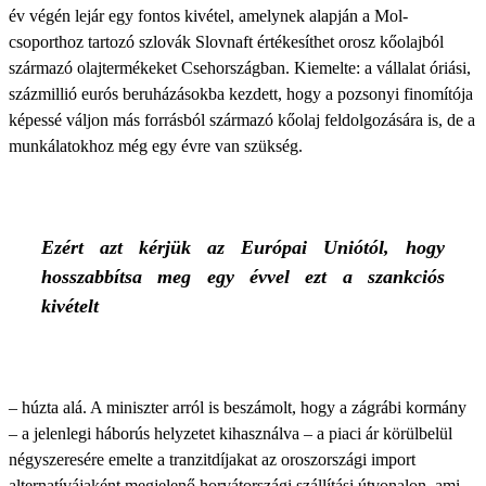
év végén lejár egy fontos kivétel, amelynek alapján a Mol-
csoporthoz tartozó szlovák Slovnaft értékesíthet orosz kőolajból
származó olajtermékeket Csehországban. Kiemelte: a vállalat óriási,
százmillió eurós beruházásokba kezdett, hogy a pozsonyi finomítója
képessé váljon más forrásból származó kőolaj feldolgozására is, de a
munkálatokhoz még egy évre van szükség.
Ezért azt kérjük az Európai Uniótól, hogy
hosszabbítsa meg egy évvel ezt a szankciós
kivételt
– húzta alá. A miniszter arról is beszámolt, hogy a zágrábi kormány
– a jelenlegi háborús helyzetet kihasználva – a piaci ár körülbelül
négyszeresére emelte a tranzitdíjakat az oroszországi import
alternatívájaként megjelenő horvátországi szállítási útvonalon, ami