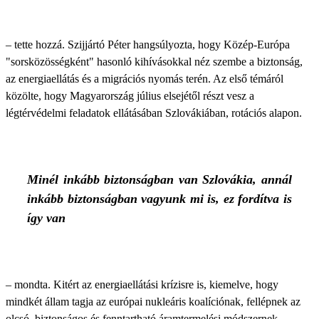
– tette hozzá. Szijjártó Péter hangsúlyozta, hogy Közép-Európa
"sorsközösségként" hasonló kihívásokkal néz szembe a biztonság,
az energiaellátás és a migrációs nyomás terén. Az első témáról
közölte, hogy Magyarország július elsejétől részt vesz a
légtérvédelmi feladatok ellátásában Szlovákiában, rotációs alapon.
Minél inkább biztonságban van Szlovákia, annál
inkább biztonságban vagyunk mi is, ez fordítva is
így van
– mondta. Kitért az energiaellátási krízisre is, kiemelve, hogy
mindkét állam tagja az európai nukleáris koalíciónak, fellépnek az
olcsó, biztonságos és fenntartható áramtermelési módszernek