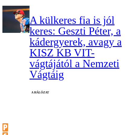
A külkeres fia is jól
keres: Geszti Péter, a
kádergyerek, avagy a
KISZ KB VIT-
vágtájától a Nemzeti
Vágtáig
A HÁLÓZAT