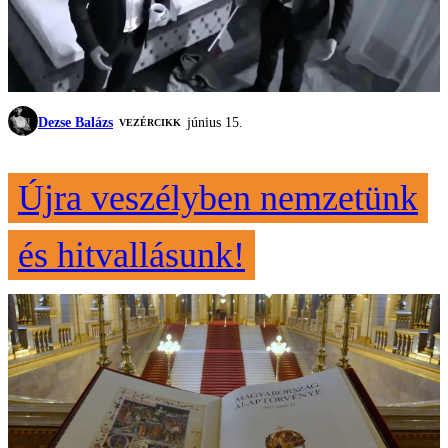
Dezse Balázs
június 15.
VEZÉRCIKK
Újra veszélyben nemzetünk
és hitvallásunk!