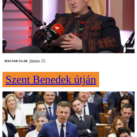
június 15.
MAGYAR UGAR
Szent Benedek útján