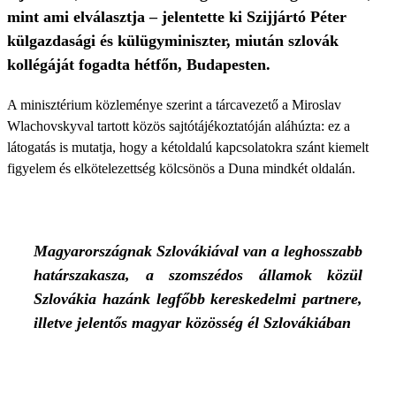
mint ami elválasztja – jelentette ki Szijjártó Péter
külgazdasági és külügyminiszter, miután szlovák
kollégáját fogadta hétfőn, Budapesten.
A minisztérium közleménye szerint a tárcavezető a Miroslav
Wlachovskyval tartott közös sajtótájékoztatóján aláhúzta: ez a
látogatás is mutatja, hogy a kétoldalú kapcsolatokra szánt kiemelt
figyelem és elkötelezettség kölcsönös a Duna mindkét oldalán.
Magyarországnak Szlovákiával van a leghosszabb
határszakasza, a szomszédos államok közül
Szlovákia hazánk legfőbb kereskedelmi partnere,
illetve jelentős magyar közösség él Szlovákiában