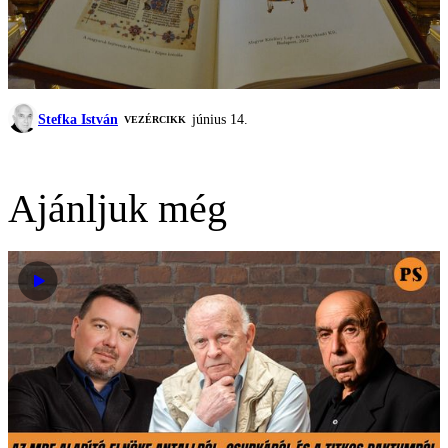
Stefka István
június 14.
VEZÉRCIKK
Ajánljuk még