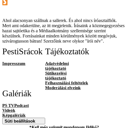
Ahol alacsonyan szállnak a sallerek. És ahol nincs íróasztalfiók.
Mert ami odakerülne, az itt megjelenik. Írásaink a közmegegyezéses
hazai sajtóetika és a Médiaalkotmány szellemisége szerint
készülnek. Forrásainkat minden körülmények között megóvjuk,
szivárogtasson bátran! Szerzőink neve olykor "írói név".
PestiSrácok
Tájékoztatók
Impresszum
Adatvédelmi
tájékoztató
Sütikezelési
tájékoztató
Felhasználási feltételek
Moderálási elveink
Galériák
PS TVPodcast
Videók
Képgalériák
Süti beállítások
*Kell még valamit mondanom Ildikó?