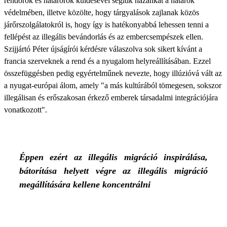
rendőrök és határőrök küldésével segítik hazánkat a határok
védelmében, illetve közölte, hogy tárgyalások zajlanak közös
járőrszolgálatokról is, hogy így is hatékonyabbá lehessen tenni a
fellépést az illegális bevándorlás és az embercsempészek ellen.
Szijjártó Péter újságírói kérdésre válaszolva sok sikert kívánt a
francia szerveknek a rend és a nyugalom helyreállításában. Ezzel
összefüggésben pedig egyértelműnek nevezte, hogy illúzióvá vált az
a nyugat-európai álom, amely "a más kultúrából tömegesen, sokszor
illegálisan és erőszakosan érkező emberek társadalmi integrációjára
vonatkozott".
Éppen ezért az illegális migráció inspirálása,
bátorítása helyett végre az illegális migráció
megállítására kellene koncentrálni