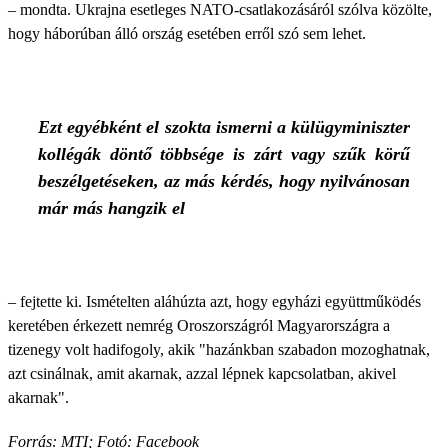
– mondta. Ukrajna esetleges NATO-csatlakozásáról szólva közölte,
hogy háborúban álló ország esetében erről szó sem lehet.
Ezt egyébként el szokta ismerni a külügyminiszter
kollégák döntő többsége is zárt vagy szűk körű
beszélgetéseken, az más kérdés, hogy nyilvánosan
már más hangzik el
– fejtette ki. Ismételten aláhúzta azt, hogy egyházi együttműködés
keretében érkezett nemrég Oroszországról Magyarországra a
tizenegy volt hadifogoly, akik "hazánkban szabadon mozoghatnak,
azt csinálnak, amit akarnak, azzal lépnek kapcsolatban, akivel
akarnak".
Forrás: MTI; Fotó: Facebook