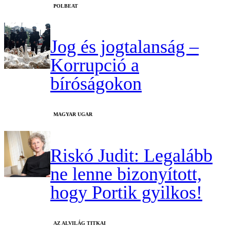
‎POLBEAT
Jog és jogtalanság –
Korrupció a
bíróságokon
MAGYAR UGAR
Riskó Judit: Legalább
ne lenne bizonyított,
hogy Portik gyilkos!
AZ ALVILÁG TITKAI