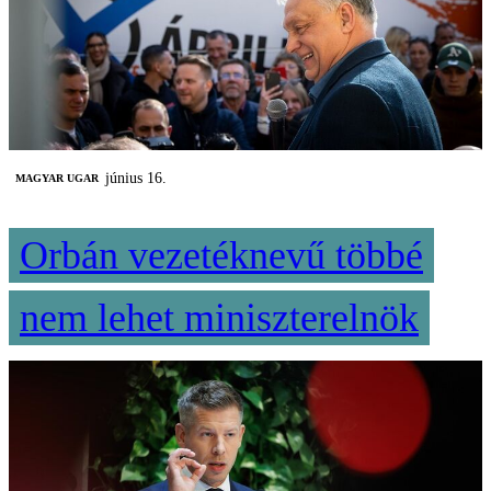
június 16.
MAGYAR UGAR
Orbán vezetéknevű többé
nem lehet miniszterelnök