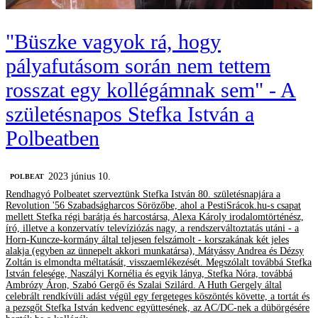
"Büszke vagyok rá, hogy
pályafutásom során nem tettem
rosszat egy kollégámnak sem" - A
születésnapos Stefka István a
Polbeatben
2023 június 10.
‎POLBEAT
Rendhagyó Polbeatet szerveztünk Stefka István 80. születésnapjára a
Revolution '56 Szabadságharcos Sörözőbe, ahol a PestiSrácok.hu-s csapat
mellett Stefka régi barátja és harcostársa, Alexa Károly irodalomtörténész,
író, illetve a konzervatív televíziózás nagy, a rendszerváltoztatás utáni - a
Horn-Kuncze-kormány által teljesen felszámolt - korszakának két jeles
alakja (egyben az ünnepelt akkori munkatársa), Mátyássy Andrea és Dézsy
Zoltán is elmondta méltatását, visszaemlékezését. Megszólalt továbbá Stefka
István felesége, Naszályi Kornélia és egyik lánya, Stefka Nóra, továbbá
Ambrózy Áron, Szabó Gergő és Szalai Szilárd. A Huth Gergely által
celebrált rendkívüli adást végül egy fergeteges köszöntés követte, a tortát és
a pezsgőt Stefka István kedvenc együttesének, az AC/DC-nek a dübörgésére