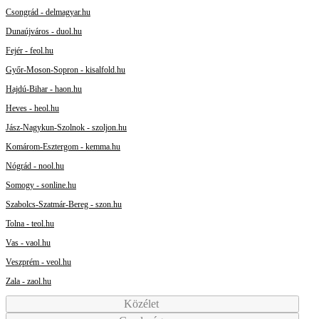
Csongrád - delmagyar.hu
Dunaújváros - duol.hu
Fejér - feol.hu
Győr-Moson-Sopron - kisalfold.hu
Hajdú-Bihar - haon.hu
Heves - heol.hu
Jász-Nagykun-Szolnok - szoljon.hu
Komárom-Esztergom - kemma.hu
Nógrád - nool.hu
Somogy - sonline.hu
Szabolcs-Szatmár-Bereg - szon.hu
Tolna - teol.hu
Vas - vaol.hu
Veszprém - veol.hu
Zala - zaol.hu
Közélet