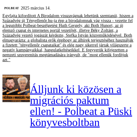
2025 március 14.
‎POLBEAT
Egyfajta kifordított A Birodalom visszavágnak lehetünk szemtanúi, hiszen a
Századvég új Tényellenőr.hu-ja épp a birodalomnak vág vissza - vezette fel
a legutóbbi Polbeat-beszélgetést Huth Gergely, aki Both Hunort, az új
elemző csapat és internetes portál vezetőjét, illetve Béky Zoltánt, a
Századvég vezető jogászát kérdezte, Stefka István közreműködésével. Both
elmagyarázta: a globalista erők épphogy az álhírek terjesztéséhez használják
a fizetett "tényellenőr csapataikat" és elég nagy sikerrel jártak világszerte a
negatív kampányaikkal, hangulatkeltéseikkel. E fegyverük kifejezetten a
nemzeti szuverenitás megtámadására irányult, de "most ellenük fordítjuk
azt."
Álljunk ki közösen a
migrációs paktum
ellen! - Polbeat a Püski
könyvesboltban