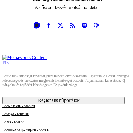
Az őszödi beszéd utolsó mondata.
Portfóliónk minőségi tartalmat jelent minden olvasó számára. Egyedülálló elérést, országos
lefedettséget és változatos megjelenési lehetőséget biztosít. Folyamatosan keressük az új
irányokat és fejlődési lehetőségeket. Ez jövőnk záloga.
Regionális hírportálok
Bács-Kiskun - baon.hu
Baranya - bama.hu
Békés - beol.hu
Borsod-Abaúj-Zemplén - boon.hu