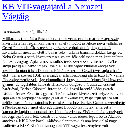
KB VIT-vágtájától a Nemzeti
Vágtáig
2020 április 12.
A HÁLÓZAT
Milliárdokat költött a Postabank a kilencvenes években arra az agresszív,
kikerülhetetlen reklámkampányra, amely mögött az Akció nevű vállalat és
Geszti Péter állt. Ők is tevékeny részesei voltak annak, hogy a bank
zavartalanul menetelhetett a bukás felé – állami tízmilliárdokkal kisegítve.
Noha Gesztit a sajtó következetesen valamiféle self made man-ként építette
fel, ez hazugság. Apja, a neves rádiós-tévés szerkesztő vitte be a tévébe,
anyja pedig a Chemolimpex, majd a Taurus cégek külkereskedője volt,
később fia után ő is a Danubius Rádióhoz került. Geszti tévés apja a halála
előtt már a szovjet KGB és a magyar állambiztonság alá tartozó IPV vállalat
főosztályvezetője volt, így elmondható, hogy mindkét felmenője hírszerző-
gyanús, de legalábbis hálózati állásokban dolgozott. Geszti zenészként
barátjával, Berkes Gáborral futott be, aki hozzá hasonló kádergyerek.
Utóbbi Berkes Péter őrnagy-író fiaként szintén kivételezett helyzetben volt,
apja eleinte propaganda-regényeket és cikkeket írt, majd ifjúsági író lett
belőle, hasonlóan a katpolos Berkesi Andráshoz. Berkes Gábor is szerethette
a Néphadsereget, mert első együttesét Lobogónak hívták, amelyet a
katonaság lapjában mutattak be. Utána kezdett az Első emeletbe, amelynek
szövegírója Geszti lett. Geszti a rendszerváltás idején lépett be az Akcióba,
amelyet a KISZ-hez közeli rádiósok alapítottak, és amelynek első nagy
haditette a KISZ KB által támogatott VIT-vágta levezénylése volt.