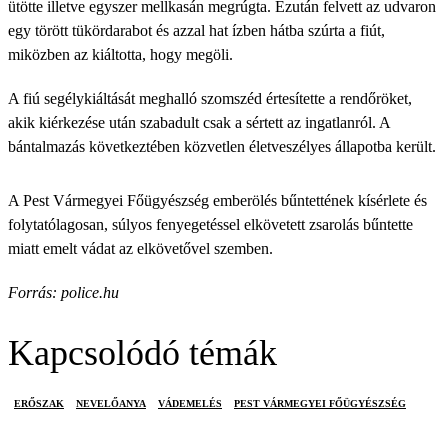
ütötte illetve egyszer mellkasán megrúgta. Ezután felvett az udvaron
egy törött tükördarabot és azzal hat ízben hátba szúrta a fiút,
miközben az kiáltotta, hogy megöli.
A fiú segélykiáltását meghalló szomszéd értesítette a rendőröket,
akik kiérkezése után szabadult csak a sértett az ingatlanról. A
bántalmazás következtében közvetlen életveszélyes állapotba került.
A Pest Vármegyei Főügyészség emberölés bűntettének kísérlete és
folytatólagosan, súlyos fenyegetéssel elkövetett zsarolás bűntette
miatt emelt vádat az elkövetővel szemben.
Forrás: police.hu
Kapcsolódó témák
ERŐSZAK
NEVELŐANYA
VÁDEMELÉS
PEST VÁRMEGYEI FŐÜGYÉSZSÉG