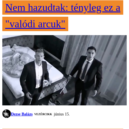
Nem hazudtak: tényleg ez a
"valódi arcuk"
Dezse Balázs
június 15.
VEZÉRCIKK