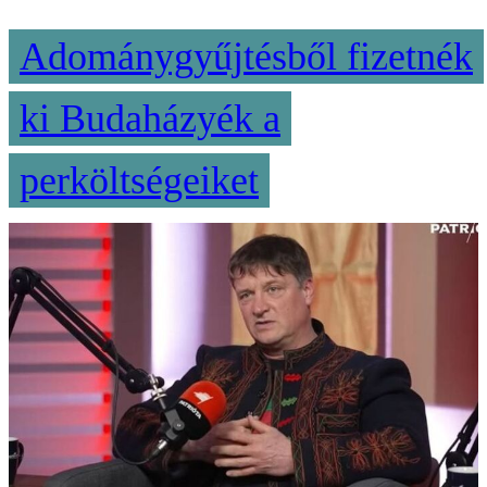
Adománygyűjtésből fizetnék
ki Budaházyék a
perköltségeiket