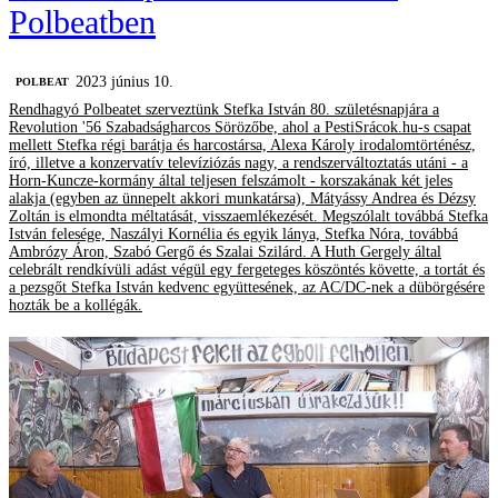
Polbeatben
2023 június 10.
‎POLBEAT
Rendhagyó Polbeatet szerveztünk Stefka István 80. születésnapjára a
Revolution '56 Szabadságharcos Sörözőbe, ahol a PestiSrácok.hu-s csapat
mellett Stefka régi barátja és harcostársa, Alexa Károly irodalomtörténész,
író, illetve a konzervatív televíziózás nagy, a rendszerváltoztatás utáni - a
Horn-Kuncze-kormány által teljesen felszámolt - korszakának két jeles
alakja (egyben az ünnepelt akkori munkatársa), Mátyássy Andrea és Dézsy
Zoltán is elmondta méltatását, visszaemlékezését. Megszólalt továbbá Stefka
István felesége, Naszályi Kornélia és egyik lánya, Stefka Nóra, továbbá
Ambrózy Áron, Szabó Gergő és Szalai Szilárd. A Huth Gergely által
celebrált rendkívüli adást végül egy fergeteges köszöntés követte, a tortát és
a pezsgőt Stefka István kedvenc együttesének, az AC/DC-nek a dübörgésére
hozták be a kollégák.