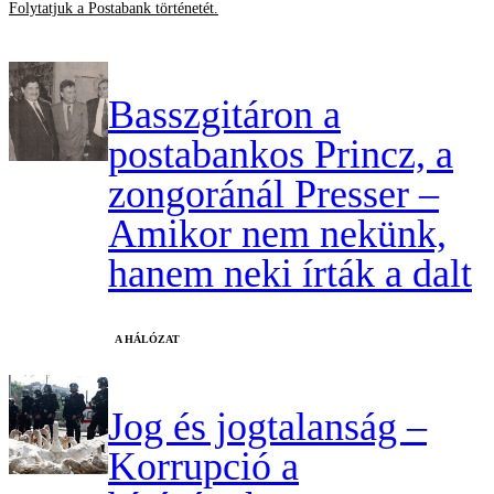
Folytatjuk a Postabank történetét.
Basszgitáron a
postabankos Princz, a
zongoránál Presser –
Amikor nem nekünk,
hanem neki írták a dalt
A HÁLÓZAT
Jog és jogtalanság –
Korrupció a