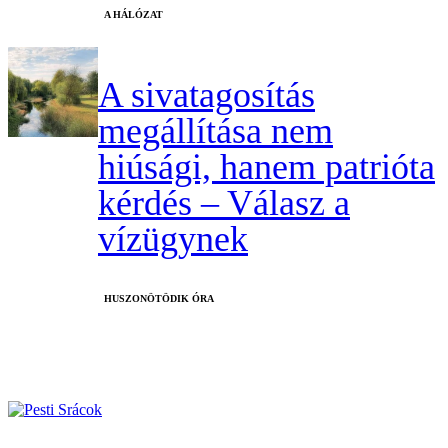
A HÁLÓZAT
A sivatagosítás
megállítása nem
hiúsági, hanem patrióta
kérdés – Válasz a
vízügynek
HUSZONÖTÖDIK ÓRA