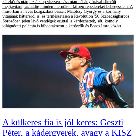
küszködés után, az árstop visszavonása után néhány órával sikerült
megjavítani, az addig minden mérnökön kifogó repedéseket behegeszteni. A
műsorban a neves közgazdász beszélt Matolcsy György és a kormány
vitájának hátteréről is, és természetesen a Revolution '56 Szabadságharcos
Sörözőben jelen lévő vendégek ezúttal is kérdezhettek, sőt, komoly
világnézeti polémia is kibontakozott a kérdezők és Boros Imre között.
A külkeres fia is jól keres: Geszti
Péter, a kádergyerek, avagy a KISZ