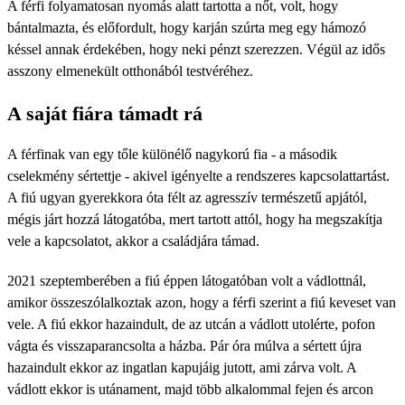
A férfi folyamatosan nyomás alatt tartotta a nőt, volt, hogy
bántalmazta, és előfordult, hogy karján szúrta meg egy hámozó
késsel annak érdekében, hogy neki pénzt szerezzen. Végül az idős
asszony elmenekült otthonából testvéréhez.
A saját fiára támadt rá
A férfinak van egy tőle különélő nagykorú fia - a második
cselekmény sértettje - akivel igényelte a rendszeres kapcsolattartást.
A fiú ugyan gyerekkora óta félt az agresszív természetű apjától,
mégis járt hozzá látogatóba, mert tartott attól, hogy ha megszakítja
vele a kapcsolatot, akkor a családjára támad.
2021 szeptemberében a fiú éppen látogatóban volt a vádlottnál,
amikor összeszólalkoztak azon, hogy a férfi szerint a fiú keveset van
vele. A fiú ekkor hazaindult, de az utcán a vádlott utolérte, pofon
vágta és visszaparancsolta a házba. Pár óra múlva a sértett újra
hazaindult ekkor az ingatlan kapujáig jutott, ami zárva volt. A
vádlott ekkor is utánament, majd több alkalommal fejen és arcon