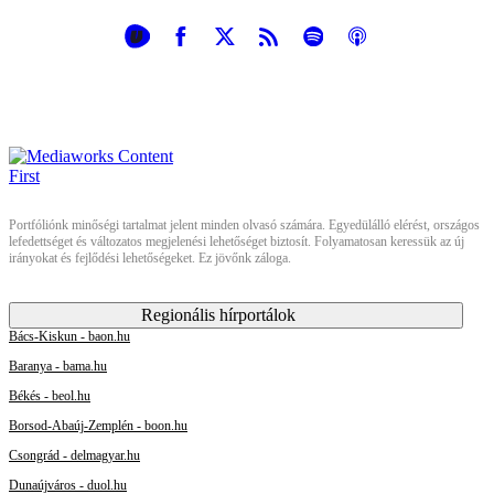
Portfóliónk minőségi tartalmat jelent minden olvasó számára. Egyedülálló elérést, országos
lefedettséget és változatos megjelenési lehetőséget biztosít. Folyamatosan keressük az új
irányokat és fejlődési lehetőségeket. Ez jövőnk záloga.
Regionális hírportálok
Bács-Kiskun - baon.hu
Baranya - bama.hu
Békés - beol.hu
Borsod-Abaúj-Zemplén - boon.hu
Csongrád - delmagyar.hu
Dunaújváros - duol.hu