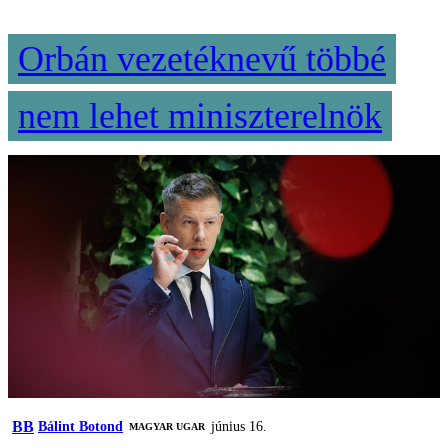
Orbán vezetéknevű többé
nem lehet miniszterelnök
BB
Bálint Botond
június 16.
MAGYAR UGAR