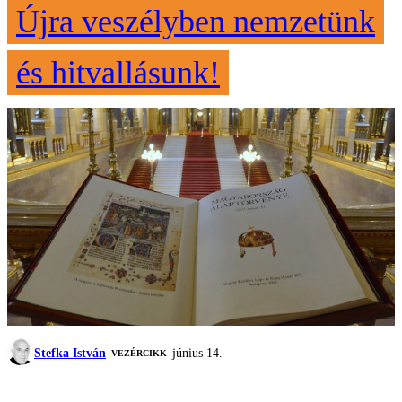
Újra veszélyben nemzetünk
és hitvallásunk!
Stefka István
június 14.
VEZÉRCIKK