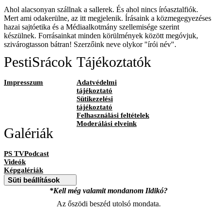
Ahol alacsonyan szállnak a sallerek. És ahol nincs íróasztalfiók.
Mert ami odakerülne, az itt megjelenik. Írásaink a közmegegyezéses
hazai sajtóetika és a Médiaalkotmány szellemisége szerint
készülnek. Forrásainkat minden körülmények között megóvjuk,
szivárogtasson bátran! Szerzőink neve olykor "írói név".
PestiSrácok
Tájékoztatók
Impresszum
Adatvédelmi
tájékoztató
Sütikezelési
tájékoztató
Felhasználási feltételek
Moderálási elveink
Galériák
PS TVPodcast
Videók
Képgalériák
Süti beállítások
*Kell még valamit mondanom Ildikó?
Az őszödi beszéd utolsó mondata.