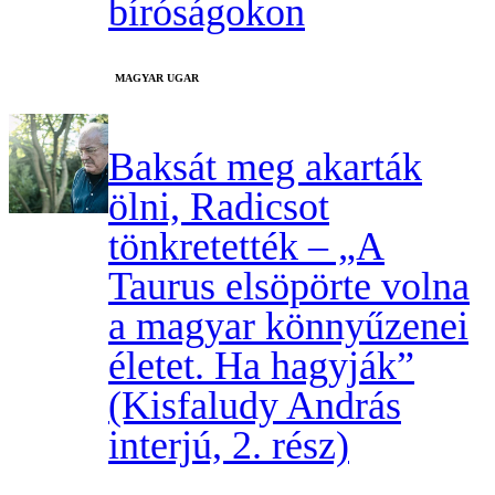
bíróságokon
MAGYAR UGAR
Baksát meg akarták
ölni, Radicsot
tönkretették – „A
Taurus elsöpörte volna
a magyar könnyűzenei
életet. Ha hagyják”
(Kisfaludy András
interjú, 2. rész)