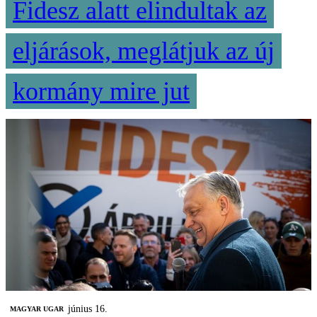
Fidesz alatt elindultak az
eljárások, meglátjuk az új
kormány mire jut
június 16.
MAGYAR UGAR