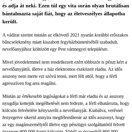
és adja át neki. Ezen túl egy vita során olyan brutálisan
bántalmazta saját fiát, hogy az életveszélyes állapotba
került.
A vádirat szerint miután az elkövető 2021 nyarán korábbi erőszakos
bűncselekmény miatt kiszabott fegyházbüntetéséből szabadult,
nevelőanyjához költözött egy Pest vármegyei településre.
Mivel jövedelemmel nem rendelkezett ezért többször is pénzt kért a
nevelőanyjától, illetve a ház elektromos eszközeit eladta. Az idős
asszony nem merte ezt szóvá tenni, mert félt attól, hogy a férfi
agresszíven fog arra reagálni.
Miután az értékesebb ingóságokat a férfi már eladta és az asszony
nyugdíja kettejük megélhetését nem fedezte, a férfi elhatározta, hogy
kölcsön felvételére kényszeríti a nevelőanyját. Kiabálva, veréssel
fenyegetve sikerül annyira megfélemlítenie az idős asszonyt, hogy
az egy magánszemélytől illetve egy pénzügyi szolgáltatótól felvett
összesen 900.000 forint kölcsönt. Ebből az összegből 800.000