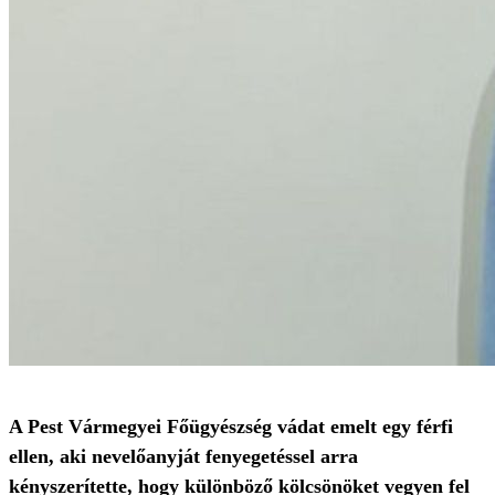
A Pest Vármegyei Főügyészség vádat emelt egy férfi
ellen, aki nevelőanyját fenyegetéssel arra
kényszerítette, hogy különböző kölcsönöket vegyen fel