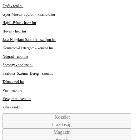
Fejér - feol.hu
Győr-Moson-Sopron - kisalfold.hu
Hajdú-Bihar - haon.hu
Heves - heol.hu
Jász-Nagykun-Szolnok - szoljon.hu
Komárom-Esztergom - kemma.hu
Nógrád - nool.hu
Somogy - sonline.hu
Szabolcs-Szatmár-Bereg - szon.hu
Tolna - teol.hu
Vas - vaol.hu
Veszprém - veol.hu
Zala - zaol.hu
Közélet
Gazdaság
Magazin
Bulvár