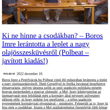
Ki ne hinne a csodákban? – Boros
Imre lerántotta a leplet a nagy
olajösszesküvésről (Polbeat –
javított kiadás!)
2022 december 10.
‎POLBEAT
Boros Imre a PestiSrácok.hu Polbeat című élő műsorában lerántotta a leplet
a nagy olajösszesküvésről. Huth Gergellyel és Stefka Istvánnal beszélgetve
elmagyarázta, milyen játszma zajlik az unió szankciós politikája mögött,
hogyan mesterkedett a magyar olajmulti, a Mol, hogy kikényszerítse az
üzemanyagár-stop feloldását még a kormány által tervezett szilveszteri
időpont előtt, és hogy miként fog megfizetni – a teljes szankciós
nyereségének kormányzati elvonásával – mindezért. Felmerült az is, hogy ki
hisz még a csodákban, hiszen a Mol százhalombattai finomítóját több hónap