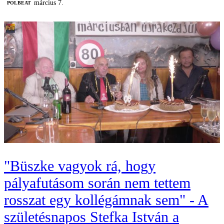
március 7.
‎POLBEAT
"Büszke vagyok rá, hogy
pályafutásom során nem tettem
rosszat egy kollégámnak sem" - A
születésnapos Stefka István a