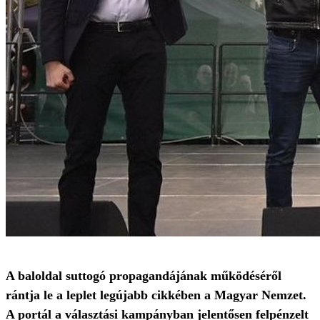
A baloldal suttogó propagandájának működéséről
rántja le a leplet legújabb cikkében a Magyar Nemzet.
A portál a választási kampányban jelentősen felpénzelt