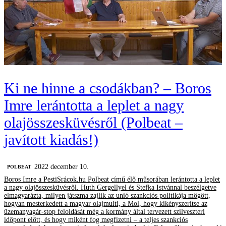
Ki ne hinne a csodákban? – Boros
Imre lerántotta a leplet a nagy
olajösszesküvésről (Polbeat –
javított kiadás!)
2022 december 10.
‎POLBEAT
Boros Imre a PestiSrácok.hu Polbeat című élő műsorában lerántotta a leplet
a nagy olajösszesküvésről. Huth Gergellyel és Stefka Istvánnal beszélgetve
elmagyarázta, milyen játszma zajlik az unió szankciós politikája mögött,
hogyan mesterkedett a magyar olajmulti, a Mol, hogy kikényszerítse az
üzemanyagár-stop feloldását még a kormány által tervezett szilveszteri
időpont előtt, és hogy miként fog megfizetni – a teljes szankciós