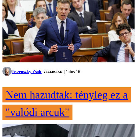
Jeszenszky Zsolt
június 16.
VEZÉRCIKK
Nem hazudtak: tényleg ez a
"valódi arcuk"