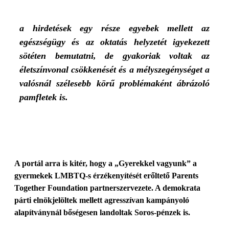
a hirdetések egy része egyebek mellett az
egészségügy és az oktatás helyzetét igyekezett
sötéten bemutatni, de gyakoriak voltak az
életszínvonal csökkenését és a mélyszegénységet a
valósnál szélesebb körű problémaként ábrázoló
pamfletek is.
A portál arra is kitér, hogy a „Gyerekkel vagyunk” a
gyermekek LMBTQ-s érzékenyítését erőltető Parents
Together Foundation partnerszervezete. A demokrata
párti elnökjelöltek mellett agresszívan kampányoló
alapítványnál bőségesen landoltak Soros-pénzek is.