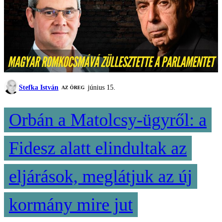
Stefka István
június 15.
AZ ÖREG
Orbán a Matolcsy-ügyről: a
Fidesz alatt elindultak az
eljárások, meglátjuk az új
kormány mire jut