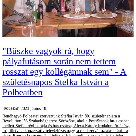
"Büszke vagyok rá, hogy
pályafutásom során nem tettem
rosszat egy kollégámnak sem" - A
születésnapos Stefka István a
Polbeatben
2023 június 10.
‎POLBEAT
Rendhagyó Polbeatet szerveztünk Stefka István 80. születésnapjára a
Revolution '56 Szabadságharcos Sörözőbe, ahol a PestiSrácok.hu-s csapat
mellett Stefka régi barátja és harcostársa, Alexa Károly irodalomtörténész,
író, illetve a konzervatív televíziózás nagy, a rendszerváltoztatás utáni - a
Horn-Kuncze-kormány által teljesen felszámolt - korszakának két jeles