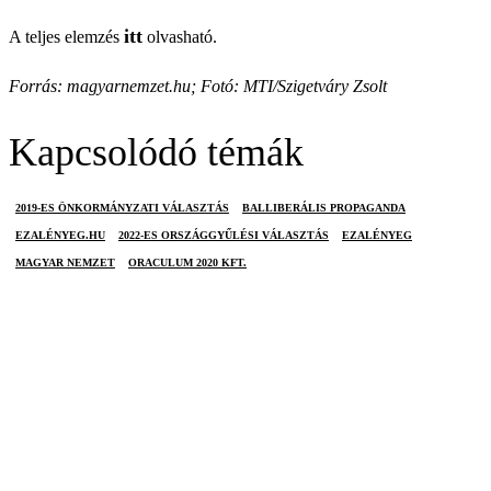
itt
A teljes elemzés
olvasható.
Forrás: magyarnemzet.hu; Fotó: MTI/Szigetváry Zsolt
Kapcsolódó témák
2019-ES ÖNKORMÁNYZATI VÁLASZTÁS
BALLIBERÁLIS PROPAGANDA
EZALÉNYEG.HU
2022-ES ORSZÁGGYŰLÉSI VÁLASZTÁS
EZALÉNYEG
MAGYAR NEMZET
ORACULUM 2020 KFT.