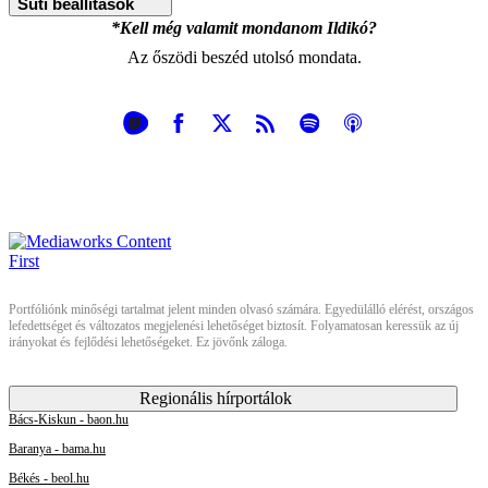
Süti beállítások
*Kell még valamit mondanom Ildikó?
Az őszödi beszéd utolsó mondata.
Portfóliónk minőségi tartalmat jelent minden olvasó számára. Egyedülálló elérést, országos
lefedettséget és változatos megjelenési lehetőséget biztosít. Folyamatosan keressük az új
irányokat és fejlődési lehetőségeket. Ez jövőnk záloga.
Regionális hírportálok
Bács-Kiskun - baon.hu
Baranya - bama.hu
Békés - beol.hu