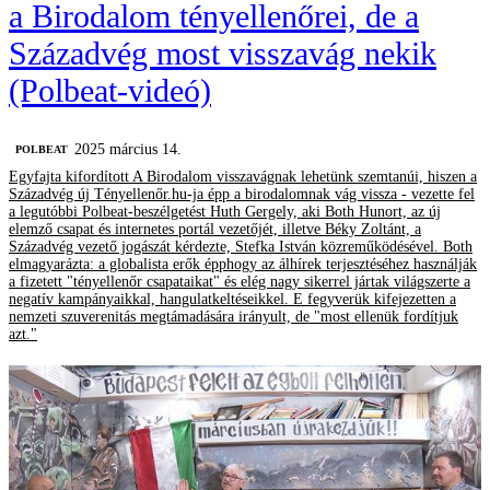
a Birodalom tényellenőrei, de a
Századvég most visszavág nekik
(Polbeat-videó)
2025 március 14.
‎POLBEAT
Egyfajta kifordított A Birodalom visszavágnak lehetünk szemtanúi, hiszen a
Századvég új Tényellenőr.hu-ja épp a birodalomnak vág vissza - vezette fel
a legutóbbi Polbeat-beszélgetést Huth Gergely, aki Both Hunort, az új
elemző csapat és internetes portál vezetőjét, illetve Béky Zoltánt, a
Századvég vezető jogászát kérdezte, Stefka István közreműködésével. Both
elmagyarázta: a globalista erők épphogy az álhírek terjesztéséhez használják
a fizetett "tényellenőr csapataikat" és elég nagy sikerrel jártak világszerte a
negatív kampányaikkal, hangulatkeltéseikkel. E fegyverük kifejezetten a
nemzeti szuverenitás megtámadására irányult, de "most ellenük fordítjuk
azt."