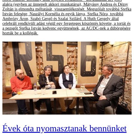
alakja (egyben az ünnepelt akkori munkatársa), Mátyássy Andrea és Dézsy
Zoltán is elmondta méltatását, visszaemlékezését. Megszólalt továbbá Stefka
István felesége, Naszályi Kornélia és egyik lánya, Stefka Nóra, továbbá
Ambrózy Áron, Szabó Gergő és Szalai Szilárd. A Huth Gergely által
celebrált rendkívüli adást végül egy fergeteges köszöntés követte, a tortát és
a pezsgőt Stefka István kedvenc együttesének, az AC/DC-nek a dübörgésére
hozták be a kollégák.
Évek óta nyomasztanak bennünket