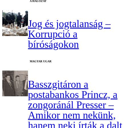
A HÁLÓZAT
Jog és jogtalanság –
Korrupció a
bíróságokon
MAGYAR UGAR
Basszgitáron a
postabankos Princz, a
zongoránál Presser –
Amikor nem nekünk,
hanem neki írták a dalt