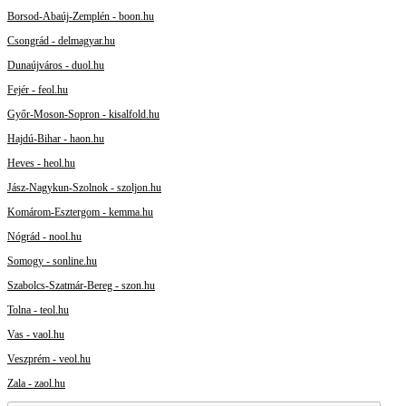
Borsod-Abaúj-Zemplén - boon.hu
Csongrád - delmagyar.hu
Dunaújváros - duol.hu
Fejér - feol.hu
Győr-Moson-Sopron - kisalfold.hu
Hajdú-Bihar - haon.hu
Heves - heol.hu
Jász-Nagykun-Szolnok - szoljon.hu
Komárom-Esztergom - kemma.hu
Nógrád - nool.hu
Somogy - sonline.hu
Szabolcs-Szatmár-Bereg - szon.hu
Tolna - teol.hu
Vas - vaol.hu
Veszprém - veol.hu
Zala - zaol.hu