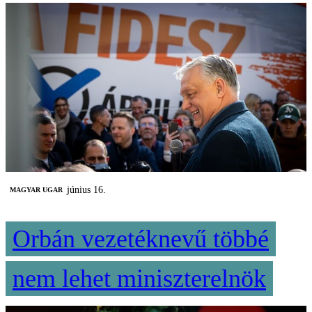
június 16.
MAGYAR UGAR
Orbán vezetéknevű többé
nem lehet miniszterelnök