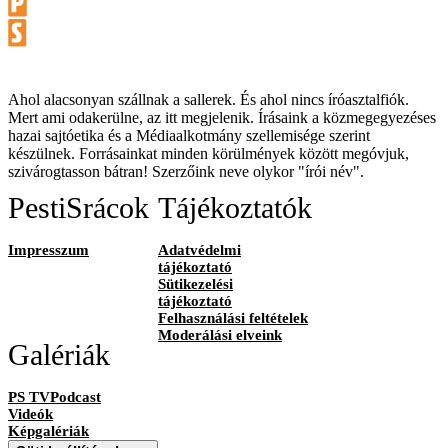
Ahol alacsonyan szállnak a sallerek. És ahol nincs íróasztalfiók.
Mert ami odakerülne, az itt megjelenik. Írásaink a közmegegyezéses
hazai sajtóetika és a Médiaalkotmány szellemisége szerint
készülnek. Forrásainkat minden körülmények között megóvjuk,
szivárogtasson bátran! Szerzőink neve olykor "írói név".
PestiSrácok
Tájékoztatók
Impresszum
Adatvédelmi
tájékoztató
Sütikezelési
tájékoztató
Felhasználási feltételek
Moderálási elveink
Galériák
PS TVPodcast
Videók
Képgalériák