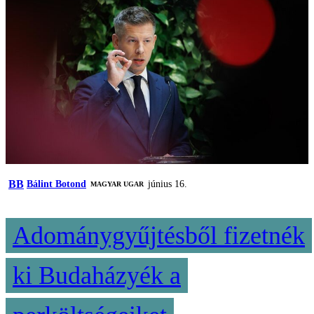
BB
Bálint Botond
június 16.
MAGYAR UGAR
Adománygyűjtésből fizetnék
ki Budaházyék a