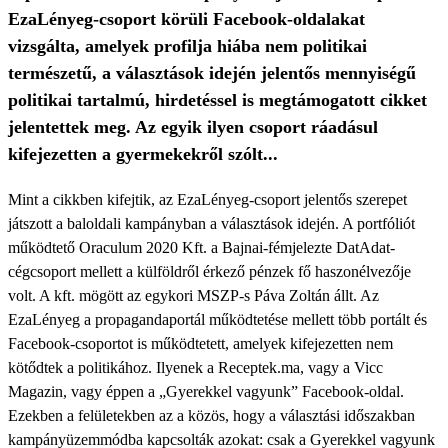
EzaLényeg-csoport körüli Facebook-oldalakat
vizsgálta, amelyek profilja hiába nem politikai
természetű, a választások idején jelentős mennyiségű
politikai tartalmú, hirdetéssel is megtámogatott cikket
jelentettek meg. Az egyik ilyen csoport ráadásul
kifejezetten a gyermekekről szólt...
Mint a cikkben kifejtik, az EzaLényeg-csoport jelentős szerepet
játszott a baloldali kampányban a választások idején. A portfóliót
működtető Oraculum 2020 Kft. a Bajnai-fémjelezte DatAdat-
cégcsoport mellett a külföldről érkező pénzek fő haszonélvezője
volt. A kft. mögött az egykori MSZP-s Páva Zoltán állt. Az
EzaLényeg a propagandaportál működtetése mellett több portált és
Facebook-csoportot is működtetett, amelyek kifejezetten nem
kötődtek a politikához. Ilyenek a Receptek.ma, vagy a Vicc
Magazin, vagy éppen a „Gyerekkel vagyunk” Facebook-oldal.
Ezekben a felületekben az a közös, hogy a választási időszakban
kampányüzemmódba kapcsolták azokat: csak a Gyerekkel vagyunk