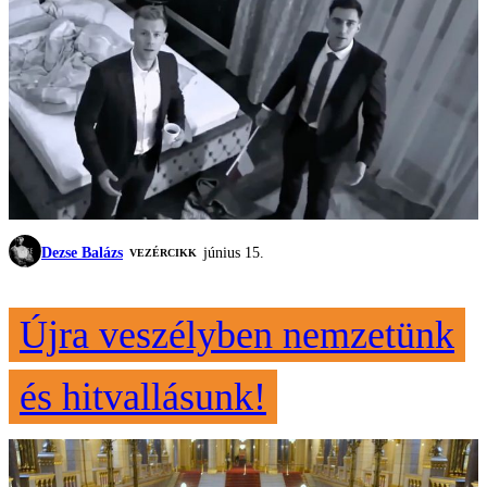
Dezse Balázs
június 15.
VEZÉRCIKK
Újra veszélyben nemzetünk
és hitvallásunk!