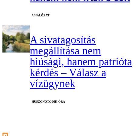
A HÁLÓZAT
A sivatagosítás
megállítása nem
hiúsági, hanem patrióta
kérdés – Válasz a
vízügynek
HUSZONÖTÖDIK ÓRA