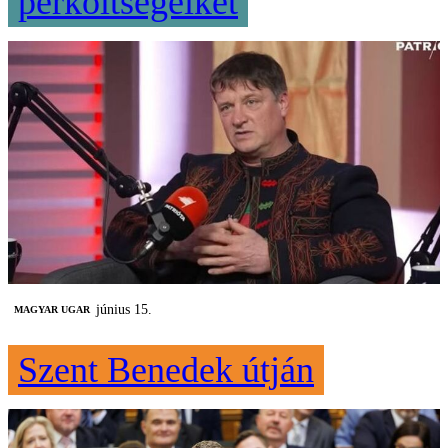
perköltségeiket
június 15.
MAGYAR UGAR
Szent Benedek útján