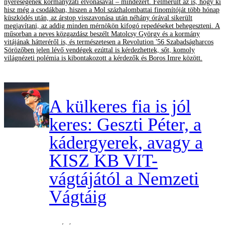
nyereségének kormányzati elvonásával – mindezért. Felmerült az is, hogy ki
hisz még a csodákban, hiszen a Mol százhalombattai finomítóját több hónap
küszködés után, az árstop visszavonása után néhány órával sikerült
megjavítani, az addig minden mérnökön kifogó repedéseket behegeszteni. A
műsorban a neves közgazdász beszélt Matolcsy György és a kormány
vitájának hátteréről is, és természetesen a Revolution '56 Szabadságharcos
Sörözőben jelen lévő vendégek ezúttal is kérdezhettek, sőt, komoly
világnézeti polémia is kibontakozott a kérdezők és Boros Imre között.
A külkeres fia is jól
keres: Geszti Péter, a
kádergyerek, avagy a
KISZ KB VIT-
vágtájától a Nemzeti
Vágtáig