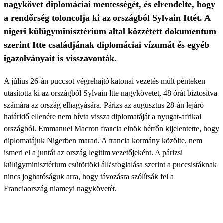
nagykövet diplomáciai mentességét, és elrendelte, hogy
a rendőrség toloncolja ki az országból Sylvain Ittét. A
nigeri külügyminisztérium által közzétett dokumentum
szerint Itte családjának diplomáciai vízumát és egyéb
igazolványait is visszavonták.
A július 26-án puccsot végrehajtó katonai vezetés múlt pénteken
utasította ki az országból Sylvain Itte nagykövetet, 48 órát biztosítva
számára az ország elhagyására. Párizs az augusztus 28-án lejáró
határidő ellenére nem hívta vissza diplomatáját a nyugat-afrikai
országból. Emmanuel Macron francia elnök hétfőn kijelentette, hogy
diplomatájuk Nigerben marad. A francia kormány közölte, nem
ismeri el a juntát az ország legitim vezetőjeként. A párizsi
külügyminisztérium csütörtöki állásfoglalása szerint a puccsistáknak
nincs joghatóságuk arra, hogy távozásra szólítsák fel a
Franciaország niameyi nagykövetét.