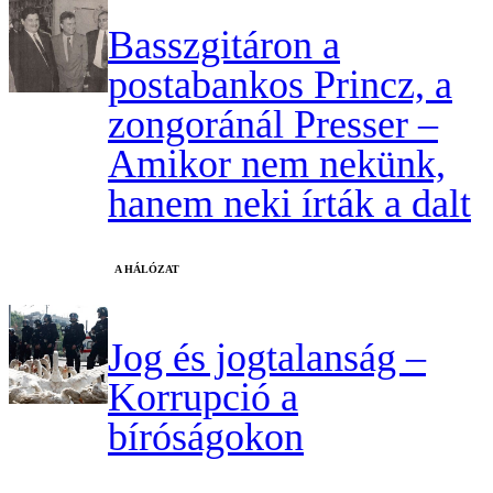
Basszgitáron a
postabankos Princz, a
zongoránál Presser –
Amikor nem nekünk,
hanem neki írták a dalt
A HÁLÓZAT
Jog és jogtalanság –
Korrupció a
bíróságokon