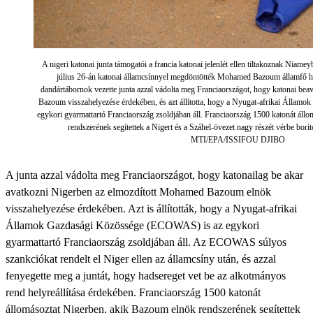
A nigeri katonai junta támogatói a francia katonai jelenlét ellen tiltakoznak Niam
július 26-án katonai államcsínnyel megdöntötték Mohamed Bazoum államfő h
dandártábornok vezette junta azzal vádolta meg Franciaországot, hogy katonai b
Bazoum visszahelyezése érdekében, és azt állította, hogy a Nyugat-afrikai Áll
egykori gyarmattartó Franciaország zsoldjában áll. Franciaország 1500 katonát áll
rendszerének segítettek a Nigert és a Száhel-övezet nagy részét vérbe borít
MTI/EPA/ISSIFOU DJIBO
A junta azzal vádolta meg Franciaországot, hogy katonailag be akar
avatkozni Nigerben az elmozdított Mohamed Bazoum elnök
visszahelyezése érdekében. Azt is állították, hogy a Nyugat-afrikai
Államok Gazdasági Közössége (ECOWAS) is az egykori
gyarmattartó Franciaország zsoldjában áll. Az ECOWAS súlyos
szankciókat rendelt el Niger ellen az államcsíny után, és azzal
fenyegette meg a juntát, hogy hadsereget vet be az alkotmányos
rend helyreállítása érdekében. Franciaország 1500 katonát
állomásoztat Nigerben, akik Bazoum elnök rendszerének segítettek