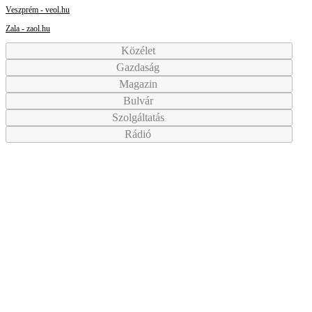
Veszprém - veol.hu
Zala - zaol.hu
Közélet
Gazdaság
Magazin
Bulvár
Szolgáltatás
Rádió