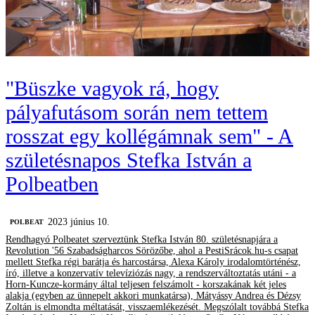
"Büszke vagyok rá, hogy
pályafutásom során nem tettem
rosszat egy kollégámnak sem" - A
születésnapos Stefka István a
Polbeatben
2023 június 10.
‎POLBEAT
Rendhagyó Polbeatet szerveztünk Stefka István 80. születésnapjára a
Revolution '56 Szabadságharcos Sörözőbe, ahol a PestiSrácok.hu-s csapat
mellett Stefka régi barátja és harcostársa, Alexa Károly irodalomtörténész,
író, illetve a konzervatív televíziózás nagy, a rendszerváltoztatás utáni - a
Horn-Kuncze-kormány által teljesen felszámolt - korszakának két jeles
alakja (egyben az ünnepelt akkori munkatársa), Mátyássy Andrea és Dézsy
Zoltán is elmondta méltatását, visszaemlékezését. Megszólalt továbbá Stefka