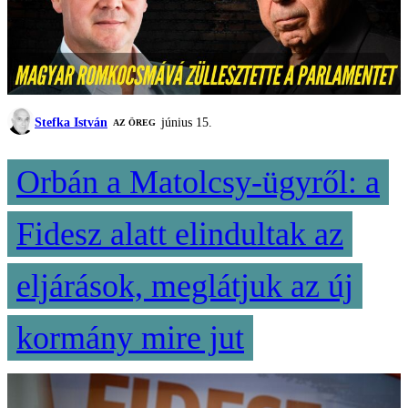
Stefka István
június 15.
AZ ÖREG
Orbán a Matolcsy-ügyről: a
Fidesz alatt elindultak az
eljárások, meglátjuk az új
kormány mire jut