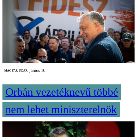
június 16.
MAGYAR UGAR
Orbán vezetéknevű többé
nem lehet miniszterelnök