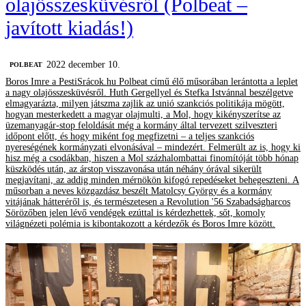
olajösszesküvésről (Polbeat –
javított kiadás!)
2022 december 10.
‎POLBEAT
Boros Imre a PestiSrácok.hu Polbeat című élő műsorában lerántotta a leplet
a nagy olajösszesküvésről. Huth Gergellyel és Stefka Istvánnal beszélgetve
elmagyarázta, milyen játszma zajlik az unió szankciós politikája mögött,
hogyan mesterkedett a magyar olajmulti, a Mol, hogy kikényszerítse az
üzemanyagár-stop feloldását még a kormány által tervezett szilveszteri
időpont előtt, és hogy miként fog megfizetni – a teljes szankciós
nyereségének kormányzati elvonásával – mindezért. Felmerült az is, hogy ki
hisz még a csodákban, hiszen a Mol százhalombattai finomítóját több hónap
küszködés után, az árstop visszavonása után néhány órával sikerült
megjavítani, az addig minden mérnökön kifogó repedéseket behegeszteni. A
műsorban a neves közgazdász beszélt Matolcsy György és a kormány
vitájának hátteréről is, és természetesen a Revolution '56 Szabadságharcos
Sörözőben jelen lévő vendégek ezúttal is kérdezhettek, sőt, komoly
világnézeti polémia is kibontakozott a kérdezők és Boros Imre között.