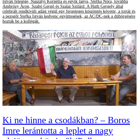
István felesége, Naszályi Kornélia és egyik lánya, Stefka Nóra, továbbá
Ambrózy Áron, Szabó Gergő és Szalai Szilárd. A Huth Gergely által
celebrált rendkívüli adást végül egy fergeteges köszöntés követte, a tortát és
a pezsgőt Stefka István kedvenc együttesének, az AC/DC-nek a dübörgésére
hozták be a kollégák.
Ki ne hinne a csodákban? – Boros
Imre lerántotta a leplet a nagy