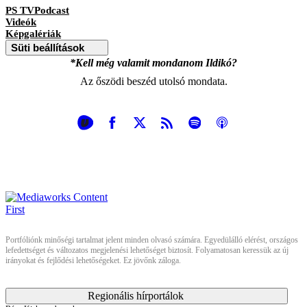
PS TVPodcast
Videók
Képgalériák
Süti beállítások
*Kell még valamit mondanom Ildikó?
Az őszödi beszéd utolsó mondata.
Portfóliónk minőségi tartalmat jelent minden olvasó számára. Egyedülálló elérést, országos
lefedettséget és változatos megjelenési lehetőséget biztosít. Folyamatosan keressük az új
irányokat és fejlődési lehetőségeket. Ez jövőnk záloga.
Regionális hírportálok