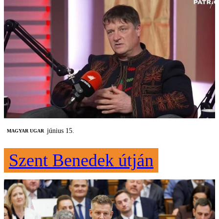
június 15.
MAGYAR UGAR
Szent Benedek útján