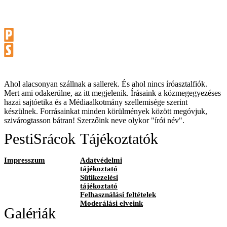
Ahol alacsonyan szállnak a sallerek. És ahol nincs íróasztalfiók.
Mert ami odakerülne, az itt megjelenik. Írásaink a közmegegyezéses
hazai sajtóetika és a Médiaalkotmány szellemisége szerint
készülnek. Forrásainkat minden körülmények között megóvjuk,
szivárogtasson bátran! Szerzőink neve olykor "írói név".
PestiSrácok
Tájékoztatók
Impresszum
Adatvédelmi
tájékoztató
Sütikezelési
tájékoztató
Felhasználási feltételek
Moderálási elveink
Galériák