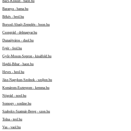
Bács-Kiskun - baon.hu
Baranya - bama.hu
Békés - beol.hu
Borsod-Abaúj-Zemplén - boon.hu
Csongrád - delmagyar.hu
Dunaújváros - duol.hu
Fejér - feol.hu
Győr-Moson-Sopron - kisalfold.hu
Hajdú-Bihar - haon.hu
Heves - heol.hu
Jász-Nagykun-Szolnok - szoljon.hu
Komárom-Esztergom - kemma.hu
Nógrád - nool.hu
Somogy - sonline.hu
Szabolcs-Szatmár-Bereg - szon.hu
Tolna - teol.hu
Vas - vaol.hu