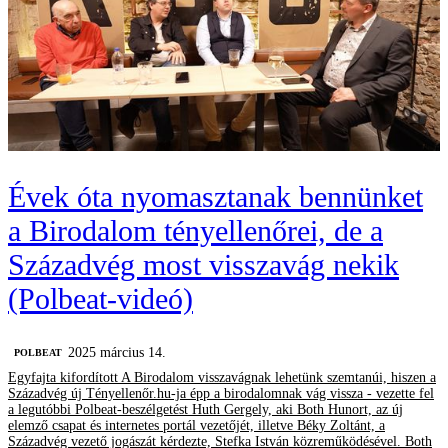
Évek óta nyomasztanak bennünket
a Birodalom tényellenőrei, de a
Századvég most visszavág nekik
(Polbeat-videó)
2025 március 14.
‎POLBEAT
Egyfajta kifordított A Birodalom visszavágnak lehetünk szemtanúi, hiszen a
Századvég új Tényellenőr.hu-ja épp a birodalomnak vág vissza - vezette fel
a legutóbbi Polbeat-beszélgetést Huth Gergely, aki Both Hunort, az új
elemző csapat és internetes portál vezetőjét, illetve Béky Zoltánt, a
Századvég vezető jogászát kérdezte, Stefka István közreműködésével. Both