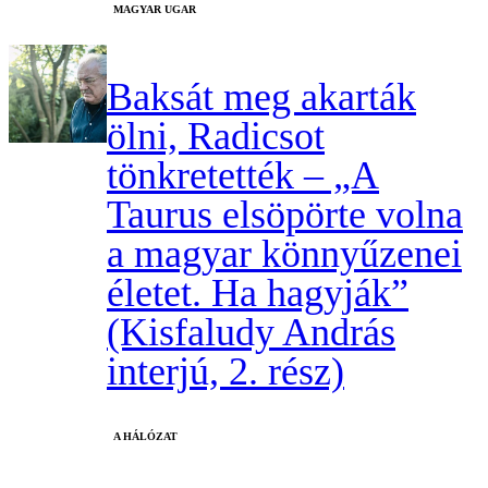
MAGYAR UGAR
Baksát meg akarták
ölni, Radicsot
tönkretették – „A
Taurus elsöpörte volna
a magyar könnyűzenei
életet. Ha hagyják”
(Kisfaludy András
interjú, 2. rész)
A HÁLÓZAT