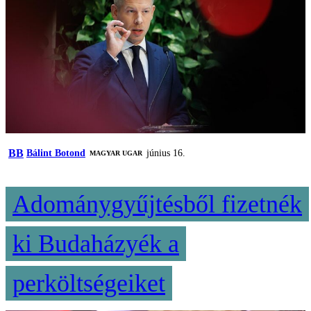
BB
Bálint Botond
június 16.
MAGYAR UGAR
Adománygyűjtésből fizetnék
ki Budaházyék a
perköltségeiket