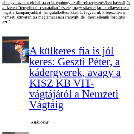
elmagyarázta: a globalista erők épphogy az álhírek terjesztéséhez használják
a fizetett "tényellenőr csapataikat" és elég nagy sikerrel jártak világszerte a
negatív kampányaikkal, hangulatkeltéseikkel. E fegyverük kifejezetten a
nemzeti szuverenitás megtámadására irányult, de "most ellenük fordítjuk
azt."
A külkeres fia is jól
keres: Geszti Péter, a
kádergyerek, avagy a
KISZ KB VIT-
vágtájától a Nemzeti
Vágtáig
A HÁLÓZAT