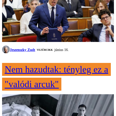
Jeszenszky Zsolt
június 16.
VEZÉRCIKK
Nem hazudtak: tényleg ez a
"valódi arcuk"