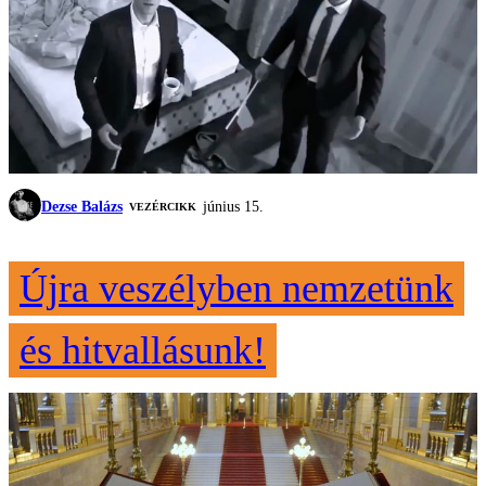
Dezse Balázs
június 15.
VEZÉRCIKK
Újra veszélyben nemzetünk
és hitvallásunk!