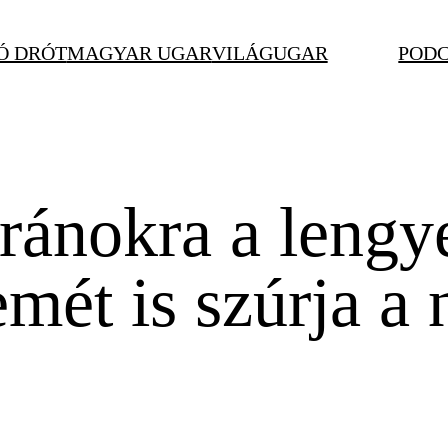
Ó DRÓT
MAGYAR UGAR
VILÁGUGAR
POD
ránokra a lengy
mét is szúrja a 