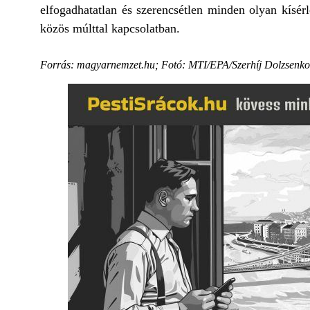
elfogadhatatlan és szerencsétlen minden olyan kísérl
közös múlttal kapcsolatban.
Forrás: magyarnemzet.hu; Fotó: MTI/EPA/Szerhíj Dolzsenko