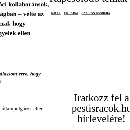
áci kollaboránsok,
ágban – vélte az
NÁCIK
UKRAJNA
SZTEPAN BANDERA
zzal, hogy
gyelek ellen
válaszom erre, hogy
k
Iratkozz fel a
pestisracok.h
l állampolgárok ellen
hírlevelére!