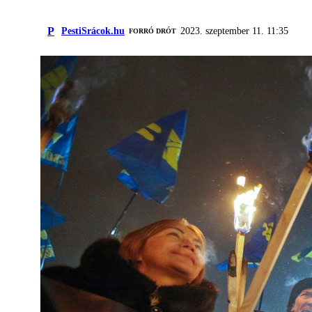
P
PestiSrácok.hu
2023. szeptember 11. 11:35
FORRÓ DRÓT