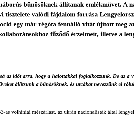
 háborús bűnösöknek állítanak emlékművet. A n
 tisztelete valódi fájdalom forrása Lengyelorsz
cki egy már régóta fennálló vitát újított meg a
ollaboránsokhoz fűződő érzelmeit, illetve a len
á az időt arra, hogy a halottakkal foglalkozzunk. De az a 
eket állítsunk a bűnözőknek, és utcákat nevezzünk el rólu
3-as volhíniai mészárlást, az ukrán nacionalisták által lengye