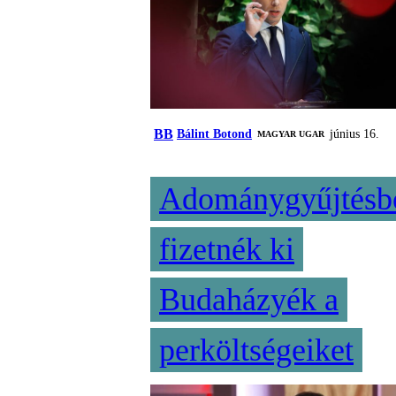
BB
Bálint Botond
június 16.
MAGYAR UGAR
Adománygyűjtésb
fizetnék ki
Budaházyék a
perköltségeiket