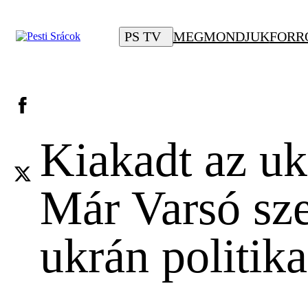
PS TV
MEGMONDJUK
FORR
Kiakadt az uk
Már Varsó sze
ukrán politika