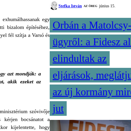
Stefka István
június 15.
AZ ÖREG
y exhumálhassanak egy
Orbán a Matolcsy
ti bizalom építéséhez,
el fél szítja a Varsó és
ügyről: a Fidesz al
elindultak az
eljárások, meglátj
ogy azt mondják: a
t, akik ezeket az
az új kormány mir
jut
yminisztérium szóvivője
és kérjen bocsánatot a
kor kijelentette, hogy