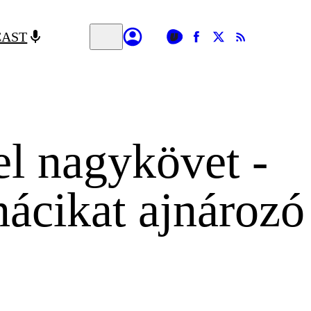
CAST
el nagykövet -
nácikat ajnározó