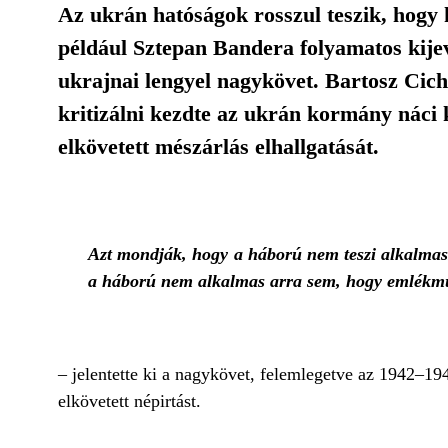
Az ukrán hatóságok rosszul teszik, hogy
például Sztepan Bandera folyamatos kijevi
ukrajnai lengyel nagykövet. Bartosz Cicho
kritizálni kezdte az ukrán kormány náci k
elkövetett mészárlás elhallgatását.
Azt mondják, hogy a háború nem teszi alkalmass
a háború nem alkalmas arra sem, hogy emlékműv
– jelentette ki a nagykövet, felemlegetve az 1942–194
elkövetett népirtást.