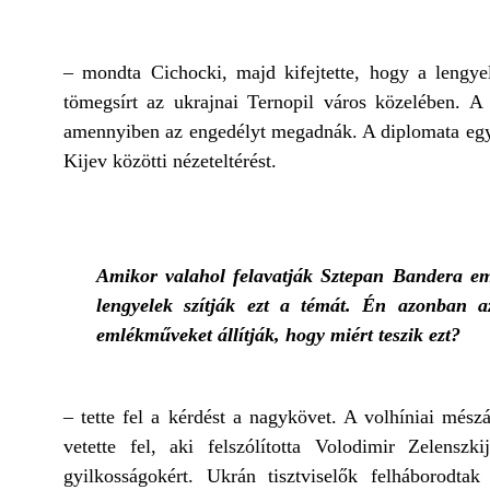
– mondta Cichocki, majd kifejtette, hogy a lengy
tömegsírt az ukrajnai Ternopil város közelében. A
amennyiben az engedélyt megadnák. A diplomata egyútta
Kijev közötti nézeteltérést.
Amikor valahol felavatják Sztepan Bandera em
lengyelek szítják ezt a témát. Én azonban 
emlékműveket állítják, hogy miért teszik ezt?
– tette fel a kérdést a nagykövet. A volhíniai mész
vetette fel, aki felszólította Volodimir Zelensz
gyilkosságokért. Ukrán tisztviselők felháborodta