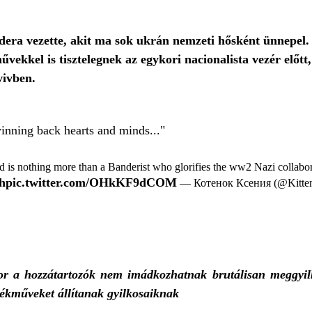
ndera vezette, akit ma sok ukrán nemzeti hősként ünnepel
vekkel is tisztelegnek az egykori nacionalista vezér előtt
vivben.
winning back hearts and minds..."
nd is nothing more than a Banderist who glorifies the ww2 Nazi collab
9h
pic.twitter.com/OHkKF9dCOM
— Котенок Ксения (@Kitte
r a hozzátartozók nem imádkozhatnak brutálisan meggyilko
lékműveket állítanak gyilkosaiknak