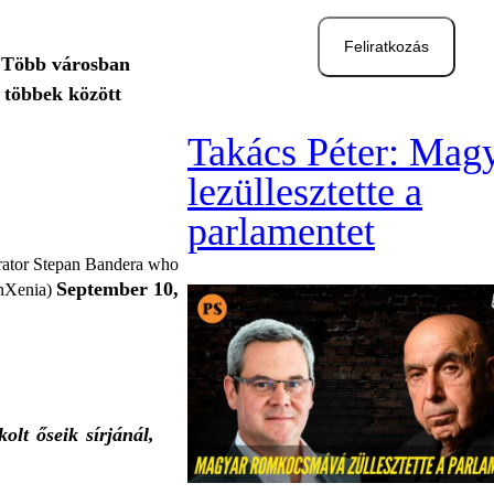
Feliratkozás
. Több városban
, többek között
Takács Péter: Mag
lezüllesztette a
parlamentet
orator Stepan Bandera who
September 10,
nXenia)
lt őseik sírjánál,