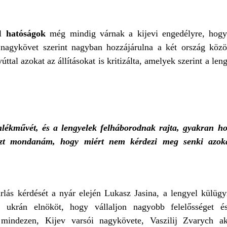
el
hatóságok
még mindig várnak a kijevi engedélyre, hog
 nagykövet szerint nagyban hozzájárulna a két ország közöt
l azokat az állításokat is kritizálta, amelyek szerint a lengy
lékművét, és a lengyelek felháborodnak rajta, gyakran h
azt mondanám, hogy miért nem kérdezi meg senki azoka
árlás kérdését a nyár elején Lukasz Jasina, a lengyel külüg
kij ukrán elnököt, hogy vállaljon nagyobb felelősséget 
k mindezen, Kijev varsói nagykövete, Vaszilij Zvarych ak