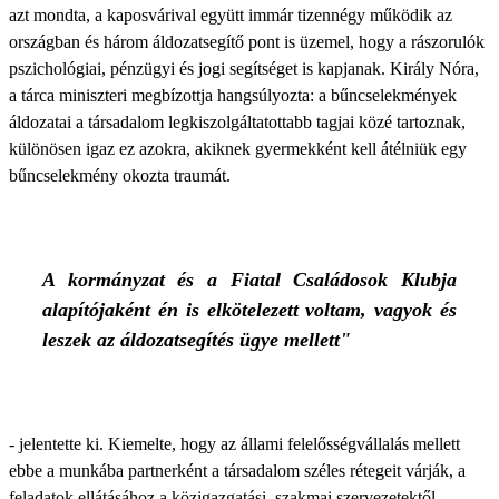
azt mondta, a kaposvárival együtt immár tizennégy működik az
országban és három áldozatsegítő pont is üzemel, hogy a rászorulók
pszichológiai, pénzügyi és jogi segítséget is kapjanak. Király Nóra,
a tárca miniszteri megbízottja hangsúlyozta: a bűncselekmények
áldozatai a társadalom legkiszolgáltatottabb tagjai közé tartoznak,
különösen igaz ez azokra, akiknek gyermekként kell átélniük egy
bűncselekmény okozta traumát.
A kormányzat és a Fiatal Családosok Klubja
alapítójaként én is elkötelezett voltam, vagyok és
leszek az áldozatsegítés ügye mellett"
- jelentette ki. Kiemelte, hogy az állami felelősségvállalás mellett
ebbe a munkába partnerként a társadalom széles rétegeit várják, a
feladatok ellátásához a közigazgatási, szakmai szervezetektől