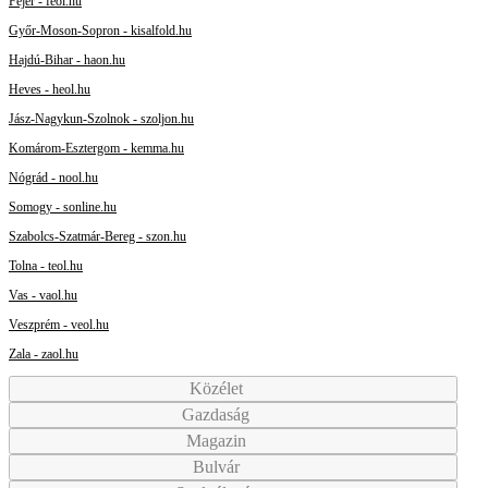
Fejér - feol.hu
Győr-Moson-Sopron - kisalfold.hu
Hajdú-Bihar - haon.hu
Heves - heol.hu
Jász-Nagykun-Szolnok - szoljon.hu
Komárom-Esztergom - kemma.hu
Nógrád - nool.hu
Somogy - sonline.hu
Szabolcs-Szatmár-Bereg - szon.hu
Tolna - teol.hu
Vas - vaol.hu
Veszprém - veol.hu
Zala - zaol.hu
Közélet
Gazdaság
Magazin
Bulvár