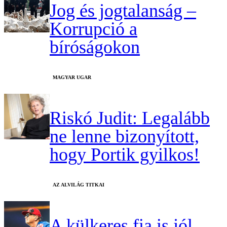
Jog és jogtalanság –
Korrupció a
bíróságokon
MAGYAR UGAR
Riskó Judit: Legalább
ne lenne bizonyított,
hogy Portik gyilkos!
AZ ALVILÁG TITKAI
A külkeres fia is jól