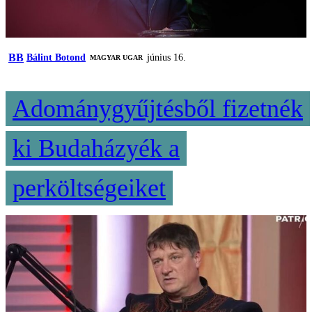
BB
Bálint Botond
június 16.
MAGYAR UGAR
Adománygyűjtésből fizetnék
ki Budaházyék a
perköltségeiket