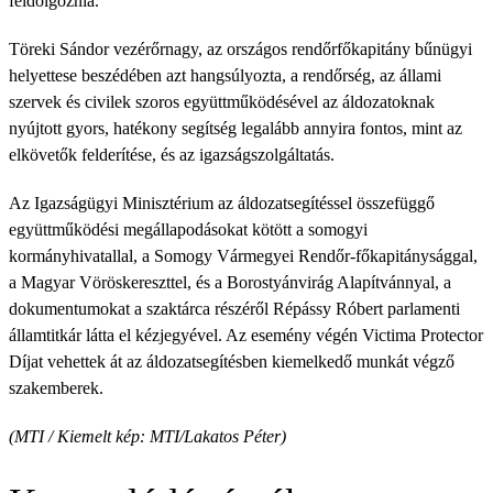
feldolgoznia.
Töreki Sándor vezérőrnagy, az országos rendőrfőkapitány bűnügyi
helyettese beszédében azt hangsúlyozta, a rendőrség, az állami
szervek és civilek szoros együttműködésével az áldozatoknak
nyújtott gyors, hatékony segítség legalább annyira fontos, mint az
elkövetők felderítése, és az igazságszolgáltatás.
Az Igazságügyi Minisztérium az áldozatsegítéssel összefüggő
együttműködési megállapodásokat kötött a somogyi
kormányhivatallal, a Somogy Vármegyei Rendőr-főkapitánysággal,
a Magyar Vöröskereszttel, és a Borostyánvirág Alapítvánnyal, a
dokumentumokat a szaktárca részéről Répássy Róbert parlamenti
államtitkár látta el kézjegyével. Az esemény végén Victima Protector
Díjat vehettek át az áldozatsegítésben kiemelkedő munkát végző
szakemberek.
(MTI / Kiemelt kép: MTI/Lakatos Péter)