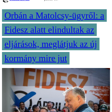
Orbán a Matolcsy-ügyről: a
Fidesz alatt elindultak az
eljárások, meglátjuk az új
kormány mire jut