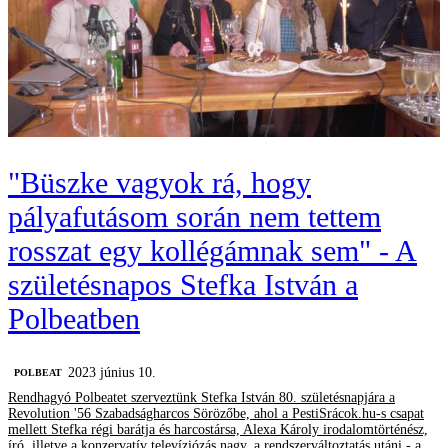
"Büszke vagyok rá, hogy
pályafutásom során nem tettem
rosszat egy kollégámnak sem" - A
születésnapos Stefka István a
Polbeatben
2023 június 10.
‎POLBEAT
Rendhagyó Polbeatet szerveztünk Stefka István 80. születésnapjára a
Revolution '56 Szabadságharcos Sörözőbe, ahol a PestiSrácok.hu-s csapat
mellett Stefka régi barátja és harcostársa, Alexa Károly irodalomtörténész,
író, illetve a konzervatív televíziózás nagy, a rendszerváltoztatás utáni - a