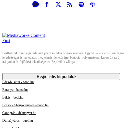
Portfóliónk minőségi tartalmat jelent minden olvasó számára. Egyedülálló elérést, országos
lefedettséget és változatos megjelenési lehetőséget biztosít. Folyamatosan keressük az új
irányokat és fejlődési lehetőségeket. Ez jövőnk záloga.
Regionális hírportálok
Bács-Kiskun - baon.hu
Baranya - bama.hu
Békés - beol.hu
Borsod-Abaúj-Zemplén - boon.hu
Csongrád - delmagyar.hu
Dunaújváros - duol.hu