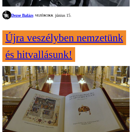
Dezse Balázs
június 15.
VEZÉRCIKK
Újra veszélyben nemzetünk
és hitvallásunk!