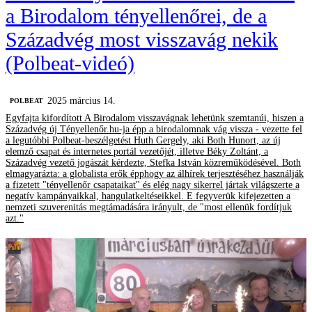
a Birodalom tényellenőrei, de a
Századvég most visszavág nekik
(Polbeat-videó)
2025 március 14.
‎POLBEAT
Egyfajta kifordított A Birodalom visszavágnak lehetünk szemtanúi, hiszen a
Századvég új Tényellenőr.hu-ja épp a birodalomnak vág vissza - vezette fel
a legutóbbi Polbeat-beszélgetést Huth Gergely, aki Both Hunort, az új
elemző csapat és internetes portál vezetőjét, illetve Béky Zoltánt, a
Századvég vezető jogászát kérdezte, Stefka István közreműködésével. Both
elmagyarázta: a globalista erők épphogy az álhírek terjesztéséhez használják
a fizetett "tényellenőr csapataikat" és elég nagy sikerrel jártak világszerte a
negatív kampányaikkal, hangulatkeltéseikkel. E fegyverük kifejezetten a
nemzeti szuverenitás megtámadására irányult, de "most ellenük fordítjuk
azt."