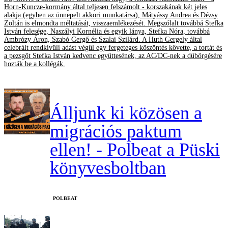
Horn-Kuncze-kormány által teljesen felszámolt - korszakának két jeles
alakja (egyben az ünnepelt akkori munkatársa), Mátyássy Andrea és Dézsy
Zoltán is elmondta méltatását, visszaemlékezését. Megszólalt továbbá Stefka
István felesége, Naszályi Kornélia és egyik lánya, Stefka Nóra, továbbá
Ambrózy Áron, Szabó Gergő és Szalai Szilárd. A Huth Gergely által
celebrált rendkívüli adást végül egy fergeteges köszöntés követte, a tortát és
a pezsgőt Stefka István kedvenc együttesének, az AC/DC-nek a dübörgésére
hozták be a kollégák.
Álljunk ki közösen a
migrációs paktum
ellen! - Polbeat a Püski
könyvesboltban
‎POLBEAT