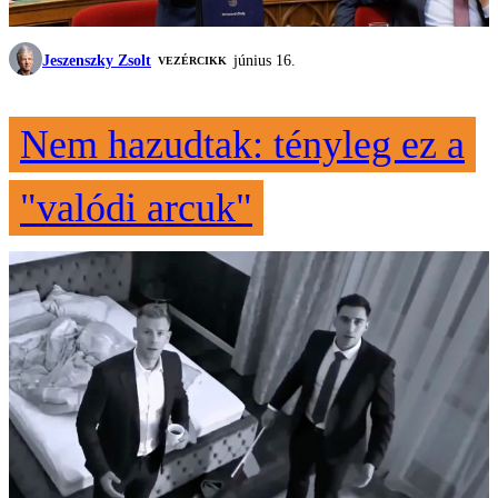
Jeszenszky Zsolt
június 16.
VEZÉRCIKK
Nem hazudtak: tényleg ez a
"valódi arcuk"