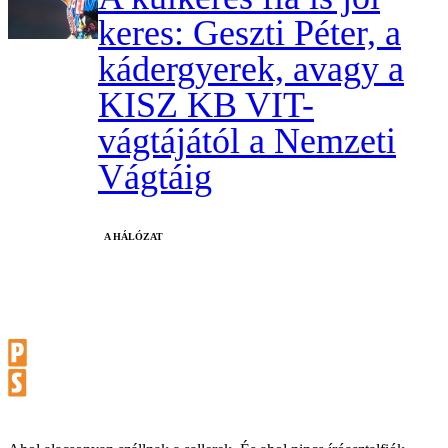
keres: Geszti Péter, a
kádergyerek, avagy a
KISZ KB VIT-
vágtájától a Nemzeti
Vágtáig
A HÁLÓZAT