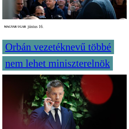
június 16.
MAGYAR UGAR
Orbán vezetéknevű többé
nem lehet miniszterelnök