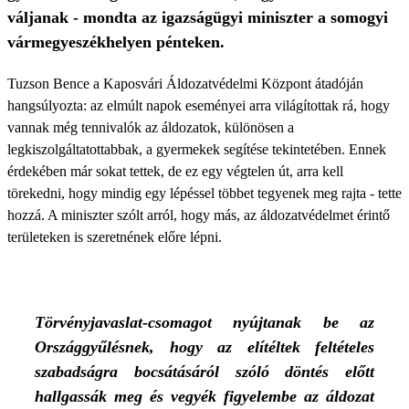
váljanak - mondta az igazságügyi miniszter a somogyi
vármegyeszékhelyen pénteken.
Tuzson Bence a Kaposvári Áldozatvédelmi Központ átadóján
hangsúlyozta: az elmúlt napok eseményei arra világítottak rá, hogy
vannak még tennivalók az áldozatok, különösen a
legkiszolgáltatottabbak, a gyermekek segítése tekintetében. Ennek
érdekében már sokat tettek, de ez egy végtelen út, arra kell
törekedni, hogy mindig egy lépéssel többet tegyenek meg rajta - tette
hozzá. A miniszter szólt arról, hogy más, az áldozatvédelmet érintő
területeken is szeretnének előre lépni.
Törvényjavaslat-csomagot nyújtanak be az
Országgyűlésnek, hogy az elítéltek feltételes
szabadságra bocsátásáról szóló döntés előtt
hallgassák meg és vegyék figyelembe az áldozat