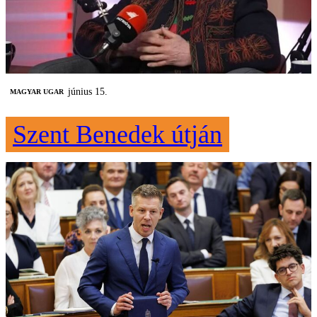
június 15.
MAGYAR UGAR
Szent Benedek útján