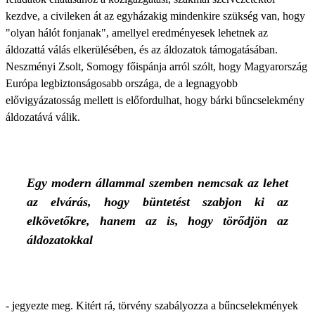
kezdve, a civileken át az egyházakig mindenkire szükség van, hogy
"olyan hálót fonjanak", amellyel eredményesek lehetnek az
áldozattá válás elkerülésében, és az áldozatok támogatásában.
Neszményi Zsolt, Somogy főispánja arról szólt, hogy Magyarország
Európa legbiztonságosabb országa, de a legnagyobb
elővigyázatosság mellett is előfordulhat, hogy bárki bűncselekmény
áldozatává válik.
Egy modern állammal szemben nemcsak az lehet
az elvárás, hogy büntetést szabjon ki az
elkövetőkre, hanem az is, hogy törődjön az
áldozatokkal
- jegyezte meg. Kitért rá, törvény szabályozza a bűncselekmények