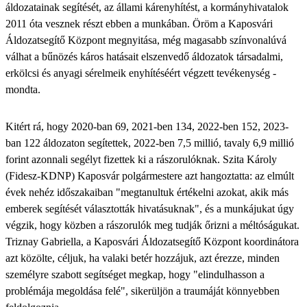
áldozatainak segítését, az állami kárenyhítést, a kormányhivatalok
2011 óta vesznek részt ebben a munkában. Öröm a Kaposvári
Áldozatsegítő Központ megnyitása, még magasabb színvonalúvá
válhat a bűnözés káros hatásait elszenvedő áldozatok társadalmi,
erkölcsi és anyagi sérelmeik enyhítéséért végzett tevékenység -
mondta.
Kitért rá, hogy 2020-ban 69, 2021-ben 134, 2022-ben 152, 2023-
ban 122 áldozaton segítettek, 2022-ben 7,5 millió, tavaly 6,9 millió
forint azonnali segélyt fizettek ki a rászorulóknak. Szita Károly
(Fidesz-KDNP) Kaposvár polgármestere azt hangoztatta: az elmúlt
évek nehéz időszakaiban "megtanultuk értékelni azokat, akik más
emberek segítését választották hivatásuknak", és a munkájukat úgy
végzik, hogy közben a rászorulók meg tudják őrizni a méltóságukat.
Triznay Gabriella, a Kaposvári Áldozatsegítő Központ koordinátora
azt közölte, céljuk, ha valaki betér hozzájuk, azt érezze, minden
személyre szabott segítséget megkap, hogy "elindulhasson a
problémája megoldása felé", sikerüljön a traumáját könnyebben