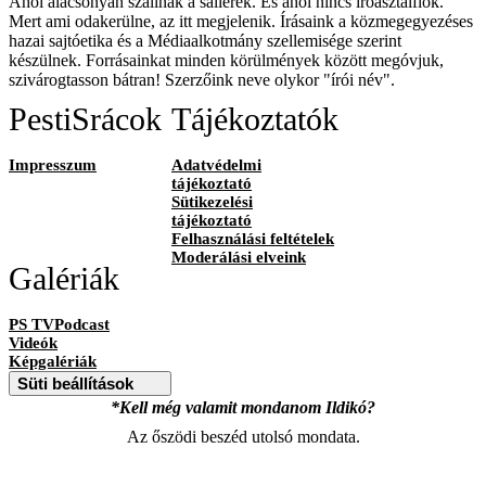
Ahol alacsonyan szállnak a sallerek. És ahol nincs íróasztalfiók.
Mert ami odakerülne, az itt megjelenik. Írásaink a közmegegyezéses
hazai sajtóetika és a Médiaalkotmány szellemisége szerint
készülnek. Forrásainkat minden körülmények között megóvjuk,
szivárogtasson bátran! Szerzőink neve olykor "írói név".
PestiSrácok
Tájékoztatók
Impresszum
Adatvédelmi
tájékoztató
Sütikezelési
tájékoztató
Felhasználási feltételek
Moderálási elveink
Galériák
PS TVPodcast
Videók
Képgalériák
Süti beállítások
*Kell még valamit mondanom Ildikó?
Az őszödi beszéd utolsó mondata.