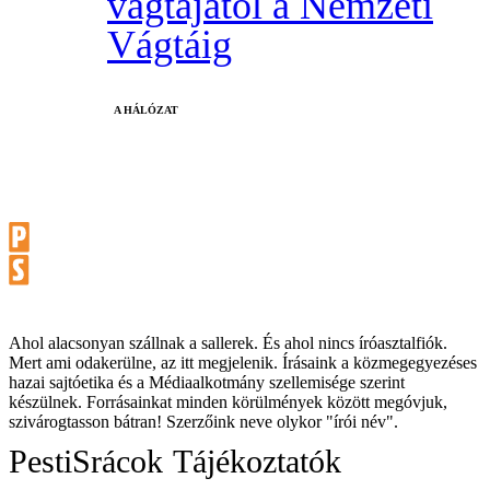
vágtájától a Nemzeti
Vágtáig
A HÁLÓZAT
Ahol alacsonyan szállnak a sallerek. És ahol nincs íróasztalfiók.
Mert ami odakerülne, az itt megjelenik. Írásaink a közmegegyezéses
hazai sajtóetika és a Médiaalkotmány szellemisége szerint
készülnek. Forrásainkat minden körülmények között megóvjuk,
szivárogtasson bátran! Szerzőink neve olykor "írói név".
PestiSrácok
Tájékoztatók