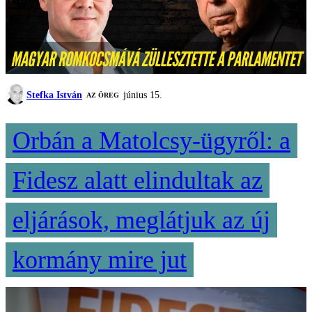
Stefka István
június 15.
AZ ÖREG
Orbán a Matolcsy-ügyről: a
Fidesz alatt elindultak az
eljárások, meglátjuk az új
kormány mire jut