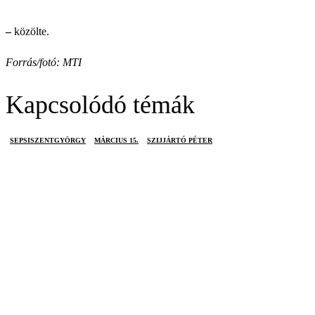
–
közölte.
Forrás/fotó: MTI
Kapcsolódó témák
SEPSISZENTGYÖRGY
MÁRCIUS 15.
SZIJJÁRTÓ PÉTER