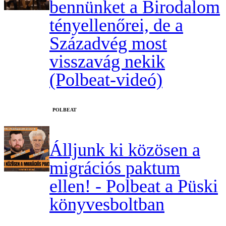
bennünket a Birodalom
tényellenőrei, de a
Századvég most
visszavág nekik
(Polbeat-videó)
‎POLBEAT
Álljunk ki közösen a
migrációs paktum
ellen! - Polbeat a Püski
könyvesboltban