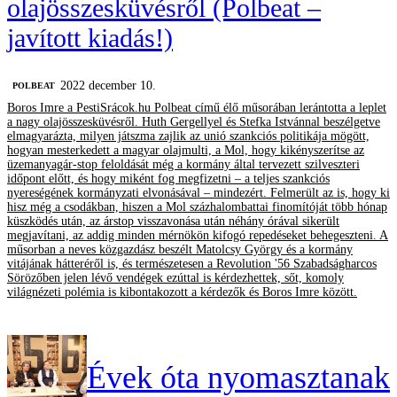
olajösszesküvésről (Polbeat –
javított kiadás!)
2022 december 10.
‎POLBEAT
Boros Imre a PestiSrácok.hu Polbeat című élő műsorában lerántotta a leplet
a nagy olajösszesküvésről. Huth Gergellyel és Stefka Istvánnal beszélgetve
elmagyarázta, milyen játszma zajlik az unió szankciós politikája mögött,
hogyan mesterkedett a magyar olajmulti, a Mol, hogy kikényszerítse az
üzemanyagár-stop feloldását még a kormány által tervezett szilveszteri
időpont előtt, és hogy miként fog megfizetni – a teljes szankciós
nyereségének kormányzati elvonásával – mindezért. Felmerült az is, hogy ki
hisz még a csodákban, hiszen a Mol százhalombattai finomítóját több hónap
küszködés után, az árstop visszavonása után néhány órával sikerült
megjavítani, az addig minden mérnökön kifogó repedéseket behegeszteni. A
műsorban a neves közgazdász beszélt Matolcsy György és a kormány
vitájának hátteréről is, és természetesen a Revolution '56 Szabadságharcos
Sörözőben jelen lévő vendégek ezúttal is kérdezhettek, sőt, komoly
világnézeti polémia is kibontakozott a kérdezők és Boros Imre között.
Évek óta nyomasztanak