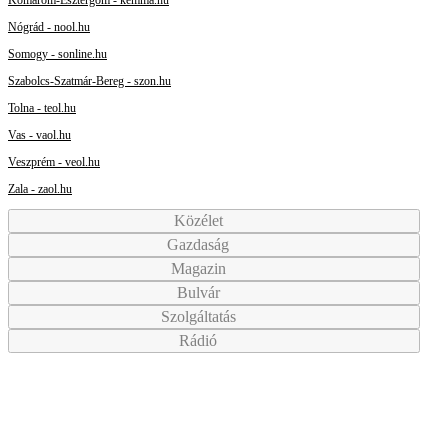
Nógrád - nool.hu
Somogy - sonline.hu
Szabolcs-Szatmár-Bereg - szon.hu
Tolna - teol.hu
Vas - vaol.hu
Veszprém - veol.hu
Zala - zaol.hu
Közélet
Gazdaság
Magazin
Bulvár
Szolgáltatás
Rádió