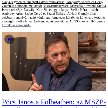
alakja (egyben az ünnepelt akkori munkatársa), Mátyássy Andrea és Dézsy
Zoltán is elmondta méltatását, visszaemlékezését. Megszólalt továbbá Stefka
István felesége, Naszályi Kornélia és egyik lánya, Stefka Nóra, továbbá
Ambrózy Áron, Szabó Gergő és Szalai Szilárd. A Huth Gergely által
celebrált rendkívüli adást végül egy fergeteges köszöntés követte, a tortát és
a pezsgőt Stefka István kedvenc együttesének, az AC/DC-nek a dübörgésére
hozták be a kollégák.
Pócs János a Polbeatben: az MSZP-