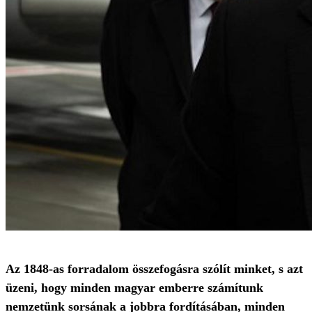
Az 1848-as forradalom összefogásra szólít minket, s azt
üzeni, hogy minden magyar emberre számítunk
nemzetünk sorsának a jobbra fordításában, minden