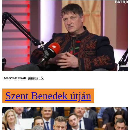
június 15.
MAGYAR UGAR
Szent Benedek útján