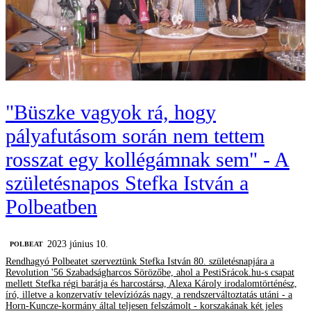
"Büszke vagyok rá, hogy
pályafutásom során nem tettem
rosszat egy kollégámnak sem" - A
születésnapos Stefka István a
Polbeatben
2023 június 10.
‎POLBEAT
Rendhagyó Polbeatet szerveztünk Stefka István 80. születésnapjára a
Revolution '56 Szabadságharcos Sörözőbe, ahol a PestiSrácok.hu-s csapat
mellett Stefka régi barátja és harcostársa, Alexa Károly irodalomtörténész,
író, illetve a konzervatív televíziózás nagy, a rendszerváltoztatás utáni - a
Horn-Kuncze-kormány által teljesen felszámolt - korszakának két jeles