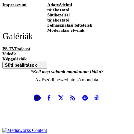
Impresszum
Adatvédelmi
tájékoztató
Sütikezelési
tájékoztató
Felhasználási feltételek
Moderálási elveink
Galériák
PS TVPodcast
Videók
Képgalériák
Süti beállítások
*Kell még valamit mondanom Ildikó?
Az őszödi beszéd utolsó mondata.