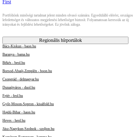
Portfóliónk minőségi tartalmat jelent minden olvasó számára. Egyedülálló elérést, országos
lefedettséget és változatos megjelenési lehetőséget biztosít. Folyamatosan keressük az új
irányokat és fejlődési lehetőségeket. Ez jövőnk záloga.
Regionális hírportálok
Bács-Kiskun - baon.hu
Baranya - bama.hu
Békés - beol.hu
Borsod-Abaúj-Zemplén - boon.hu
Csongrád - delmagyar.hu
Dunaújváros - duol.hu
Fejér - feol.hu
Győr-Moson-Sopron - kisalfold.hu
Hajdú-Bihar - haon.hu
Heves - heol.hu
Jász-Nagykun-Szolnok - szoljon.hu
Komárom-Esztergom - kemma.hu