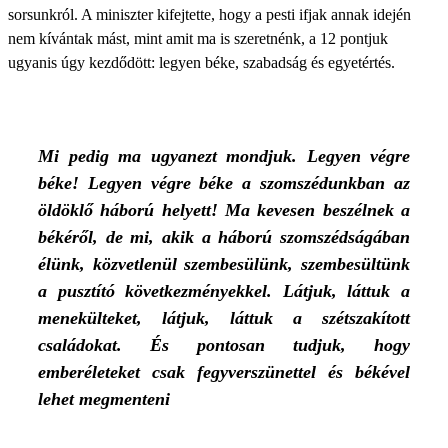
sorsunkról. A miniszter kifejtette, hogy a pesti ifjak annak idején
nem kívántak mást, mint amit ma is szeretnénk, a 12 pontjuk
ugyanis úgy kezdődött: legyen béke, szabadság és egyetértés.
Mi pedig ma ugyanezt mondjuk. Legyen végre
béke! Legyen végre béke a szomszédunkban az
öldöklő háború helyett! Ma kevesen beszélnek a
békéről, de mi, akik a háború szomszédságában
élünk, közvetlenül szembesülünk, szembesültünk
a pusztító következményekkel. Látjuk, láttuk a
menekülteket, látjuk, láttuk a szétszakított
családokat. És pontosan tudjuk, hogy
emberéleteket csak fegyverszünettel és békével
lehet megmenteni