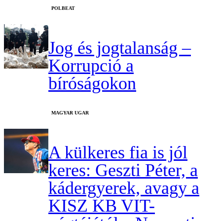
‎POLBEAT
Jog és jogtalanság –
Korrupció a
bíróságokon
MAGYAR UGAR
A külkeres fia is jól
keres: Geszti Péter, a
kádergyerek, avagy a
KISZ KB VIT-