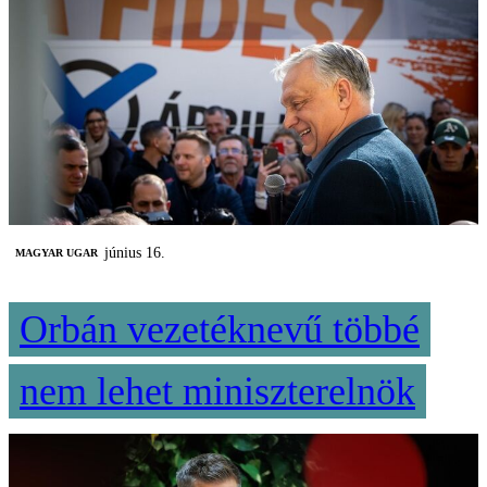
június 16.
MAGYAR UGAR
Orbán vezetéknevű többé
nem lehet miniszterelnök