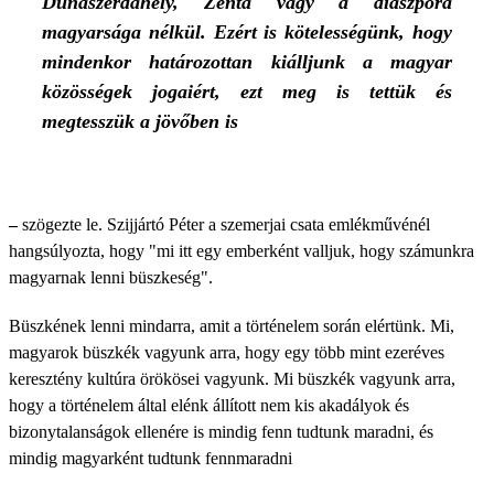
Dunaszerdahely, Zenta vagy a diaszpóra
magyarsága nélkül. Ezért is kötelességünk, hogy
mindenkor határozottan kiálljunk a magyar
közösségek jogaiért, ezt meg is tettük és
megtesszük a jövőben is
–
szögezte le. Szijjártó Péter a szemerjai csata emlékművénél
hangsúlyozta, hogy "mi itt egy emberként valljuk, hogy számunkra
magyarnak lenni büszkeség".
Büszkének lenni mindarra, amit a történelem során elértünk. Mi,
magyarok büszkék vagyunk arra, hogy egy több mint ezeréves
keresztény kultúra örökösei vagyunk. Mi büszkék vagyunk arra,
hogy a történelem által elénk állított nem kis akadályok és
bizonytalanságok ellenére is mindig fenn tudtunk maradni, és
mindig magyarként tudtunk fennmaradni