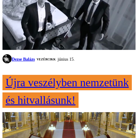
Dezse Balázs
június 15.
VEZÉRCIKK
Újra veszélyben nemzetünk
és hitvallásunk!