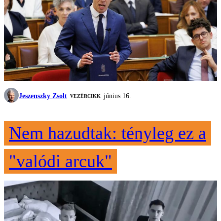
Jeszenszky Zsolt
június 16.
VEZÉRCIKK
Nem hazudtak: tényleg ez a
"valódi arcuk"