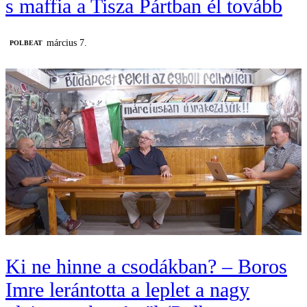
s maffia a Tisza Pártban él tovább
március 7.
‎POLBEAT
Ki ne hinne a csodákban? – Boros
Imre lerántotta a leplet a nagy