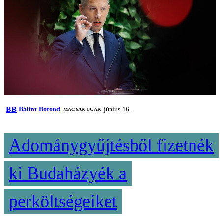
BB
Bálint Botond
június 16.
MAGYAR UGAR
Adománygyűjtésből fizetnék
ki Budaházyék a
perköltségeiket