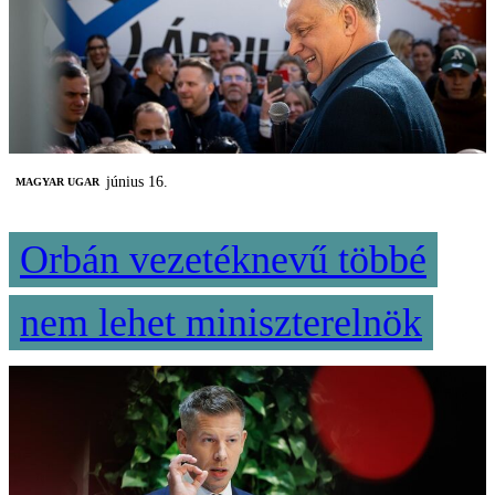
június 16.
MAGYAR UGAR
Orbán vezetéknevű többé
nem lehet miniszterelnök