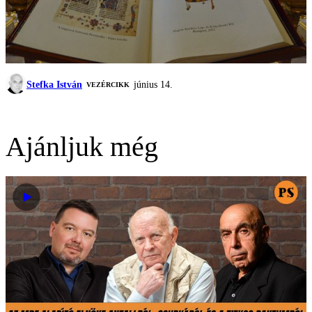
Stefka István
június 14.
VEZÉRCIKK
Ajánljuk még