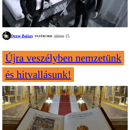
Dezse Balázs
június 15.
VEZÉRCIKK
Újra veszélyben nemzetünk
és hitvallásunk!