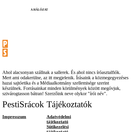
A HÁLÓZAT
Ahol alacsonyan szállnak a sallerek. És ahol nincs íróasztalfiók.
Mert ami odakerülne, az itt megjelenik. Írásaink a közmegegyezéses
hazai sajtóetika és a Médiaalkotmány szellemisége szerint
készülnek. Forrásainkat minden körülmények között megóvjuk,
szivárogtasson bátran! Szerzőink neve olykor "írói név".
PestiSrácok
Tájékoztatók
Impresszum
Adatvédelmi
tájékoztató
Sütikezelési
tájékoztató