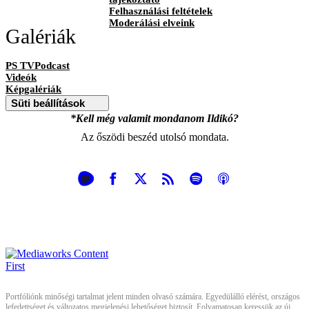
Felhasználási feltételek
Moderálási elveink
Galériák
PS TVPodcast
Videók
Képgalériák
Süti beállítások
*Kell még valamit mondanom Ildikó?
Az őszödi beszéd utolsó mondata.
Portfóliónk minőségi tartalmat jelent minden olvasó számára. Egyedülálló elérést, országos
lefedettséget és változatos megjelenési lehetőséget biztosít. Folyamatosan keressük az új