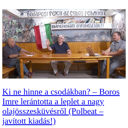
Ki ne hinne a csodákban? – Boros
Imre lerántotta a leplet a nagy
olajösszesküvésről (Polbeat –
javított kiadás!)