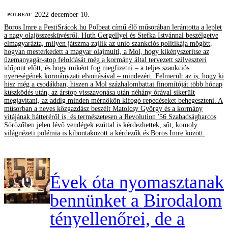
2022 december 10.
‎POLBEAT
Boros Imre a PestiSrácok.hu Polbeat című élő műsorában lerántotta a leplet
a nagy olajösszesküvésről. Huth Gergellyel és Stefka Istvánnal beszélgetve
elmagyarázta, milyen játszma zajlik az unió szankciós politikája mögött,
hogyan mesterkedett a magyar olajmulti, a Mol, hogy kikényszerítse az
üzemanyagár-stop feloldását még a kormány által tervezett szilveszteri
időpont előtt, és hogy miként fog megfizetni – a teljes szankciós
nyereségének kormányzati elvonásával – mindezért. Felmerült az is, hogy ki
hisz még a csodákban, hiszen a Mol százhalombattai finomítóját több hónap
küszködés után, az árstop visszavonása után néhány órával sikerült
megjavítani, az addig minden mérnökön kifogó repedéseket behegeszteni. A
műsorban a neves közgazdász beszélt Matolcsy György és a kormány
vitájának hátteréről is, és természetesen a Revolution '56 Szabadságharcos
Sörözőben jelen lévő vendégek ezúttal is kérdezhettek, sőt, komoly
világnézeti polémia is kibontakozott a kérdezők és Boros Imre között.
Évek óta nyomasztanak
bennünket a Birodalom
tényellenőrei, de a