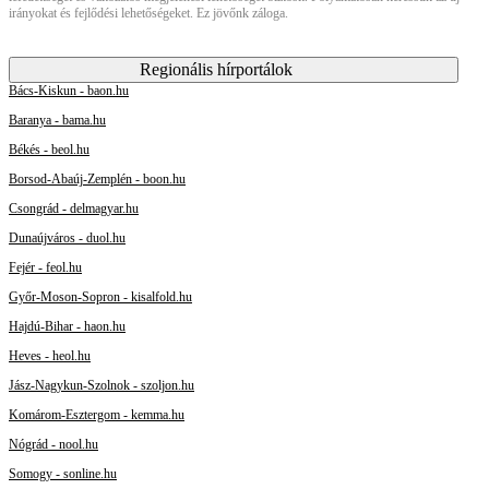
irányokat és fejlődési lehetőségeket. Ez jövőnk záloga.
Regionális hírportálok
Bács-Kiskun - baon.hu
Baranya - bama.hu
Békés - beol.hu
Borsod-Abaúj-Zemplén - boon.hu
Csongrád - delmagyar.hu
Dunaújváros - duol.hu
Fejér - feol.hu
Győr-Moson-Sopron - kisalfold.hu
Hajdú-Bihar - haon.hu
Heves - heol.hu
Jász-Nagykun-Szolnok - szoljon.hu
Komárom-Esztergom - kemma.hu
Nógrád - nool.hu
Somogy - sonline.hu