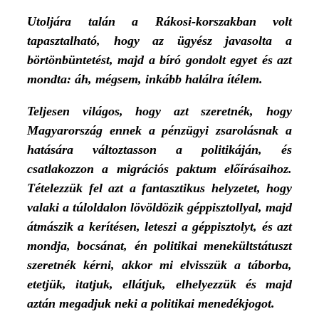
Utoljára talán a Rákosi-korszakban volt
tapasztalható, hogy az ügyész javasolta a
börtönbüntetést, majd a bíró gondolt egyet és azt
mondta: áh, mégsem, inkább halálra ítélem.
Teljesen világos, hogy azt szeretnék, hogy
Magyarország ennek a pénzügyi zsarolásnak a
hatására változtasson a politikáján, és
csatlakozzon a migrációs paktum előírásaihoz.
Tételezzük fel azt a fantasztikus helyzetet, hogy
valaki a túloldalon lövöldözik géppisztollyal, majd
átmászik a kerítésen, leteszi a géppisztolyt, és azt
mondja, bocsánat, én politikai menekültstátuszt
szeretnék kérni, akkor mi elvisszük a táborba,
etetjük, itatjuk, ellátjuk, elhelyezzük és majd
aztán megadjuk neki a politikai menedékjogot.