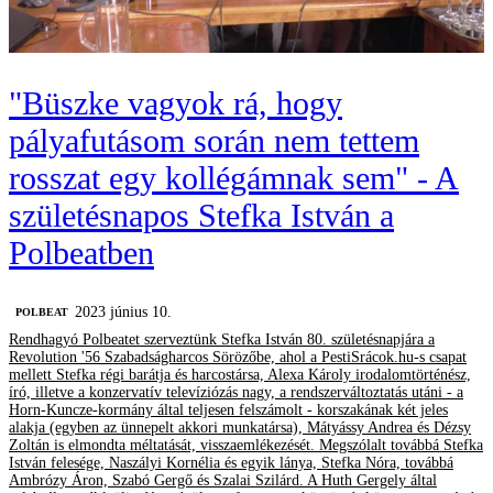
"Büszke vagyok rá, hogy
pályafutásom során nem tettem
rosszat egy kollégámnak sem" - A
születésnapos Stefka István a
Polbeatben
2023 június 10.
‎POLBEAT
Rendhagyó Polbeatet szerveztünk Stefka István 80. születésnapjára a
Revolution '56 Szabadságharcos Sörözőbe, ahol a PestiSrácok.hu-s csapat
mellett Stefka régi barátja és harcostársa, Alexa Károly irodalomtörténész,
író, illetve a konzervatív televíziózás nagy, a rendszerváltoztatás utáni - a
Horn-Kuncze-kormány által teljesen felszámolt - korszakának két jeles
alakja (egyben az ünnepelt akkori munkatársa), Mátyássy Andrea és Dézsy
Zoltán is elmondta méltatását, visszaemlékezését. Megszólalt továbbá Stefka
István felesége, Naszályi Kornélia és egyik lánya, Stefka Nóra, továbbá
Ambrózy Áron, Szabó Gergő és Szalai Szilárd. A Huth Gergely által