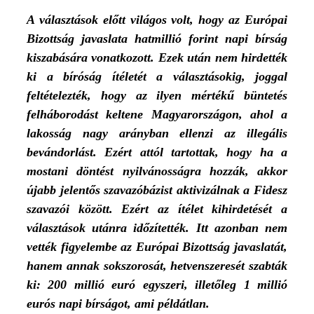
A választások előtt világos volt, hogy az Európai
Bizottság javaslata hatmillió forint napi bírság
kiszabására vonatkozott. Ezek után nem hirdették
ki a bíróság ítéletét a választásokig, joggal
feltételezték, hogy az ilyen mértékű büntetés
felháborodást keltene Magyarországon, ahol a
lakosság nagy arányban ellenzi az illegális
bevándorlást. Ezért attól tartottak, hogy ha a
mostani döntést nyilvánosságra hozzák, akkor
újabb jelentős szavazóbázist aktivizálnak a Fidesz
szavazói között. Ezért az ítélet kihirdetését a
választások utánra időzítették. Itt azonban nem
vették figyelembe az Európai Bizottság javaslatát,
hanem annak sokszorosát, hetvenszeresét szabták
ki: 200 millió euró egyszeri, illetőleg 1 millió
eurós napi bírságot, ami példátlan.