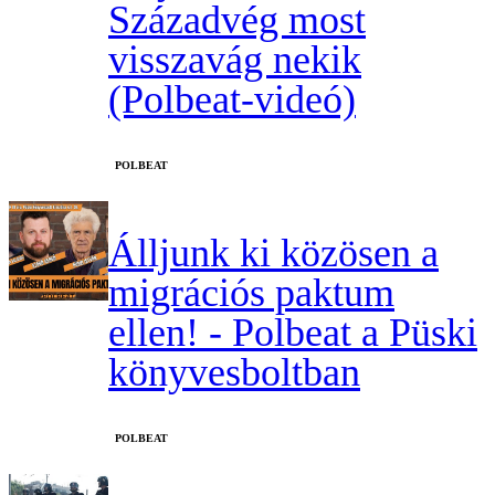
Századvég most
visszavág nekik
(Polbeat-videó)
‎POLBEAT
Álljunk ki közösen a
migrációs paktum
ellen! - Polbeat a Püski
könyvesboltban
‎POLBEAT