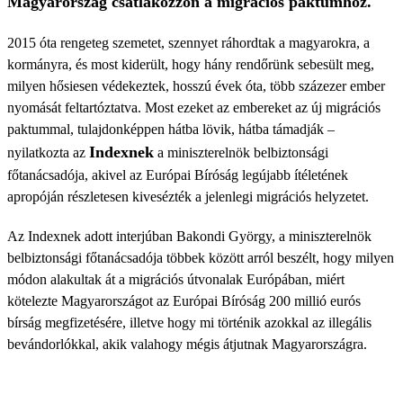
Magyarország csatlakozzon a migrációs paktumhoz.
2015 óta rengeteg szemetet, szennyet ráhordtak a magyarokra, a
kormányra, és most kiderült, hogy hány rendőrünk sebesült meg,
milyen hősiesen védekeztek, hosszú évek óta, több százezer ember
nyomását feltartóztatva. Most ezeket az embereket az új migrációs
paktummal, tulajdonképpen hátba lövik, hátba támadják –
Indexnek
nyilatkozta az
a miniszterelnök belbiztonsági
főtanácsadója, akivel az Európai Bíróság legújabb ítéletének
apropóján részletesen kivesézték a jelenlegi migrációs helyzetet.
Az Indexnek adott interjúban Bakondi György, a miniszterelnök
belbiztonsági főtanácsadója többek között arról beszélt, hogy milyen
módon alakultak át a migrációs útvonalak Európában, miért
kötelezte Magyarországot az Európai Bíróság 200 millió eurós
bírság megfizetésére, illetve hogy mi történik azokkal az illegális
bevándorlókkal, akik valahogy mégis átjutnak Magyarországra.