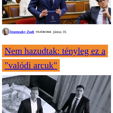
Jeszenszky Zsolt
június 16.
VEZÉRCIKK
Nem hazudtak: tényleg ez a
"valódi arcuk"