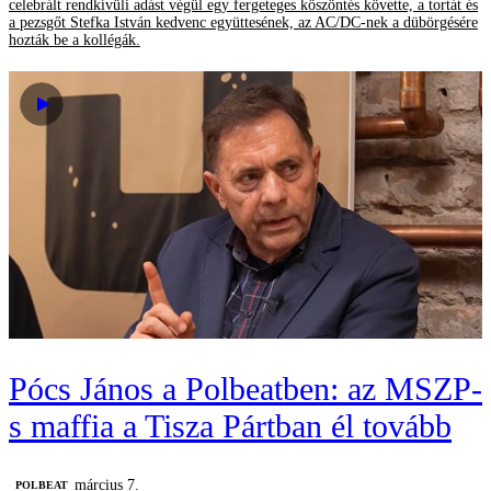
celebrált rendkívüli adást végül egy fergeteges köszöntés követte, a tortát és
a pezsgőt Stefka István kedvenc együttesének, az AC/DC-nek a dübörgésére
hozták be a kollégák.
Pócs János a Polbeatben: az MSZP-
s maffia a Tisza Pártban él tovább
március 7.
‎POLBEAT