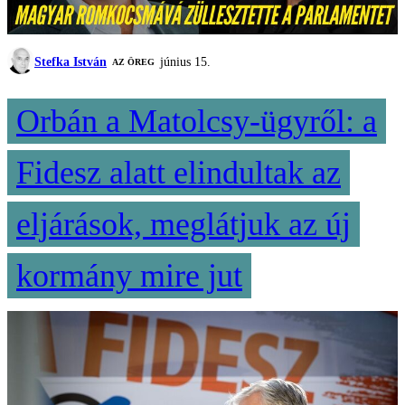
Stefka István
június 15.
AZ ÖREG
Orbán a Matolcsy-ügyről: a
Fidesz alatt elindultak az
eljárások, meglátjuk az új
kormány mire jut