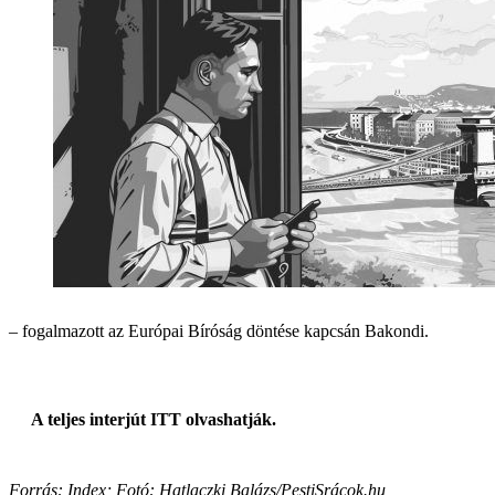
– fogalmazott az Európai Bíróság döntése kapcsán Bakondi.
A teljes interjút ITT olvashatják.
Forrás: Index; Fotó: Hatlaczki Balázs/PestiSrácok.hu