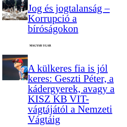
Jog és jogtalanság –
Korrupció a
bíróságokon
MAGYAR UGAR
A külkeres fia is jól
keres: Geszti Péter, a
kádergyerek, avagy a
KISZ KB VIT-
vágtájától a Nemzeti
Vágtáig