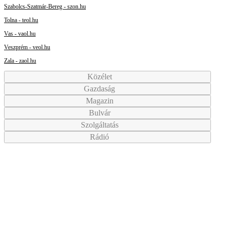
Szabolcs-Szatmár-Bereg - szon.hu
Tolna - teol.hu
Vas - vaol.hu
Veszprém - veol.hu
Zala - zaol.hu
Közélet
Gazdaság
Magazin
Bulvár
Szolgáltatás
Rádió