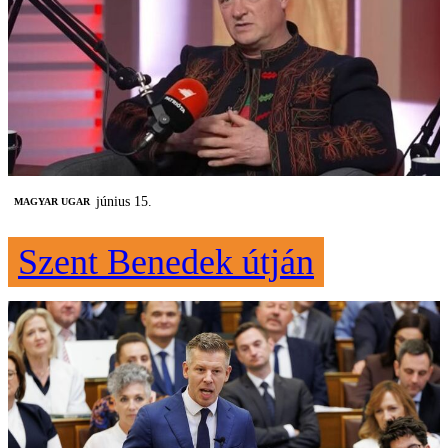
június 15.
MAGYAR UGAR
Szent Benedek útján