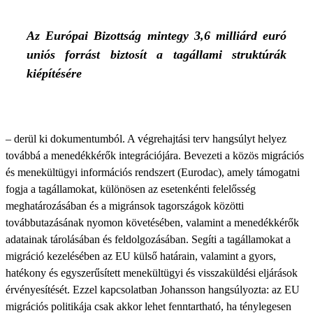
Az Európai Bizottság mintegy 3,6 milliárd euró
uniós forrást biztosít a tagállami struktúrák
kiépítésére
– derül ki dokumentumból. A végrehajtási terv hangsúlyt helyez
továbbá a menedékkérők integrációjára. Bevezeti a közös migrációs
és menekültügyi információs rendszert (Eurodac), amely támogatni
fogja a tagállamokat, különösen az esetenkénti felelősség
meghatározásában és a migránsok tagországok közötti
továbbutazásának nyomon követésében, valamint a menedékkérők
adatainak tárolásában és feldolgozásában. Segíti a tagállamokat a
migráció kezelésében az EU külső határain, valamint a gyors,
hatékony és egyszerűsített menekültügyi és visszaküldési eljárások
érvényesítését. Ezzel kapcsolatban Johansson hangsúlyozta: az EU
migrációs politikája csak akkor lehet fenntartható, ha ténylegesen