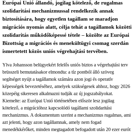
Európai Unió állandó, jogilag kötelező, de rugalmas
szolidaritási mechanizmussal rendelkezik annak
biztosítására, hogy egyetlen tagállam se maradjon
migrációs nyomás alatt, célja tehát a tagállamok közötti
szolidaritás működőképessé tétele – közölte az Európai
Bizottság a migrációs és menekültügyi csomag szerdán
ismertetett közös uniós végrehajtási tervében.
Ylva Johansson belügyekért felelős uniós biztos a végrehajtási terv
brüsszeli bemutatásakor elmondta: a tíz pontból álló szöveg
segítséget nyújt a tagállamok számára azon jogi és operatív
képességek bevezetéséhez, amelyek szükségesek ahhoz, hogy 2026
közepéig sikeresen alkalmazni tudják az új jogszabályokat.
Kiemelte: az Európai Unió történetében először lesz jogilag
kötelező, a migrációhoz kapcsolódó tagállami szolidaritási
mechanizmus. A dokumentum szerint a mechanizmus rugalmas, ami
azt jelenti, hogy azon tagállamnak, amely nem fogad
menedékkérőket, minden megtagadott befogadott után 20 ezer eurót