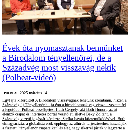
Évek óta nyomasztanak bennünket
a Birodalom tényellenőrei, de a
Századvég most visszavág nekik
(Polbeat-videó)
2025 március 14.
‎POLBEAT
Egyfajta kifordított A Birodalom visszavágnak lehetünk szemtanúi, hiszen a
Századvég új Tényellenőr.hu-ja épp a birodalomnak vág vissza - vezette fel
a legutóbbi Polbeat-beszélgetést Huth Gergely, aki Both Hunort, az új
elemző csapat és internetes portál vezetőjét, illetve Béky Zoltánt, a
Századvég vezető jogászát kérdezte, Stefka István közreműködésével. Both
elmagyarázta: a globalista erők épphogy az álhírek terjesztéséhez használják
a fizetett "tényellenőr csapataikat" és elég nagy sikerrel jártak világszerte a