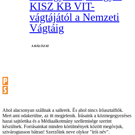
KISZ KB VIT-
vágtájától a Nemzeti
Vágtáig
A HÁLÓZAT
Ahol alacsonyan szállnak a sallerek. És ahol nincs íróasztalfiók.
Mert ami odakerülne, az itt megjelenik. Írásaink a közmegegyezéses
hazai sajtóetika és a Médiaalkotmány szellemisége szerint
készülnek. Forrásainkat minden körülmények között megóvjuk,
szivárogtasson bátran! Szerzőink neve olykor "írói név".