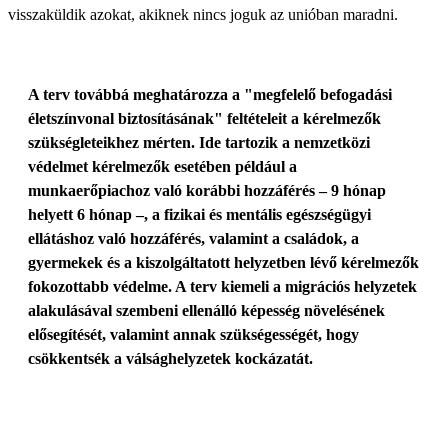
visszaküldik azokat, akiknek nincs joguk az unióban maradni.
A terv továbbá meghatározza a "megfelelő befogadási
életszínvonal biztosításának" feltételeit a kérelmezők
szükségleteikhez mérten. Ide tartozik a nemzetközi
védelmet kérelmezők esetében például a
munkaerőpiachoz való korábbi hozzáférés – 9 hónap
helyett 6 hónap –, a fizikai és mentális egészségügyi
ellátáshoz való hozzáférés, valamint a családok, a
gyermekek és a kiszolgáltatott helyzetben lévő kérelmezők
fokozottabb védelme. A terv kiemeli a migrációs helyzetek
alakulásával szembeni ellenálló képesség növelésének
elősegítését, valamint annak szükségességét, hogy
csökkentsék a válsághelyzetek kockázatát.