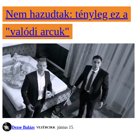
Nem hazudtak: tényleg ez a
"valódi arcuk"
Dezse Balázs
június 15.
VEZÉRCIKK