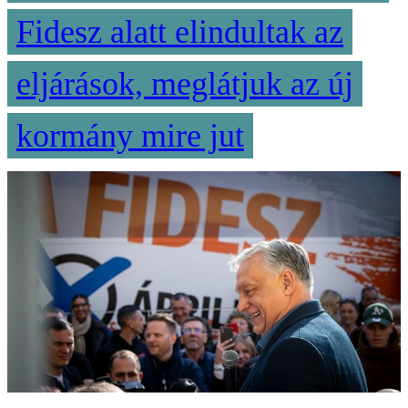
Fidesz alatt elindultak az
eljárások, meglátjuk az új
kormány mire jut