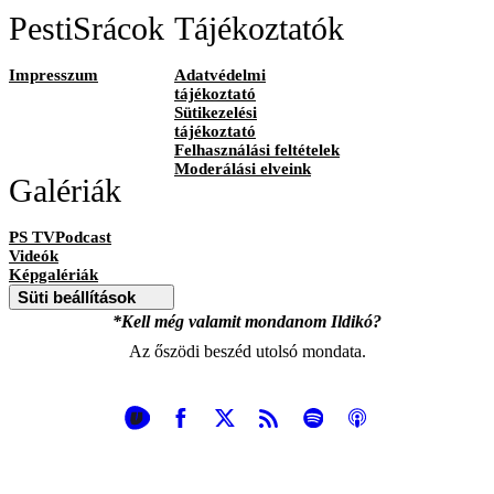
PestiSrácok
Tájékoztatók
Impresszum
Adatvédelmi
tájékoztató
Sütikezelési
tájékoztató
Felhasználási feltételek
Moderálási elveink
Galériák
PS TVPodcast
Videók
Képgalériák
Süti beállítások
*Kell még valamit mondanom Ildikó?
Az őszödi beszéd utolsó mondata.