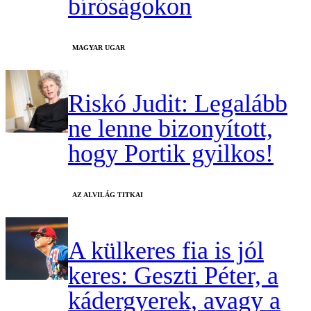
bíróságokon
MAGYAR UGAR
Riskó Judit: Legalább
ne lenne bizonyított,
hogy Portik gyilkos!
AZ ALVILÁG TITKAI
A külkeres fia is jól
keres: Geszti Péter, a
kádergyerek, avagy a