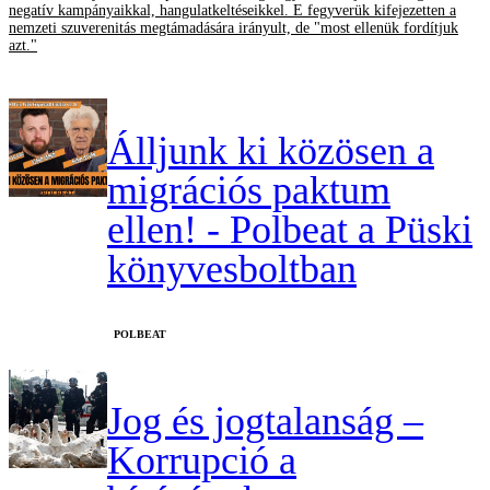
negatív kampányaikkal, hangulatkeltéseikkel. E fegyverük kifejezetten a
nemzeti szuverenitás megtámadására irányult, de "most ellenük fordítjuk
azt."
Álljunk ki közösen a
migrációs paktum
ellen! - Polbeat a Püski
könyvesboltban
‎POLBEAT
Jog és jogtalanság –
Korrupció a