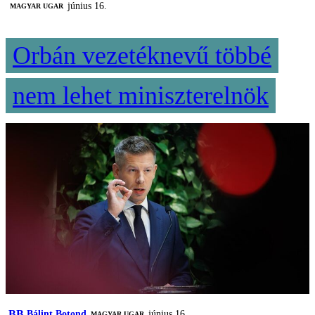
június 16.
MAGYAR UGAR
Orbán vezetéknevű többé
nem lehet miniszterelnök
BB
Bálint Botond
június 16.
MAGYAR UGAR