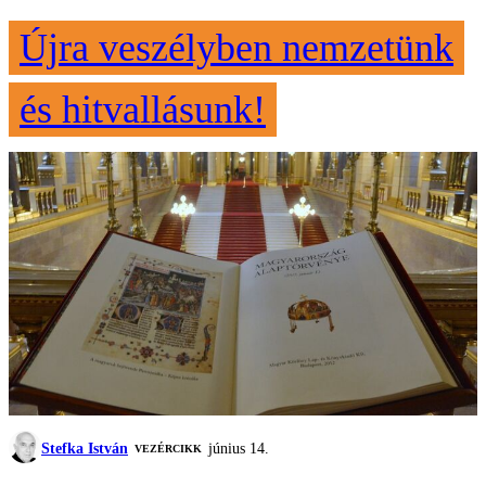
Újra veszélyben nemzetünk
és hitvallásunk!
Stefka István
június 14.
VEZÉRCIKK