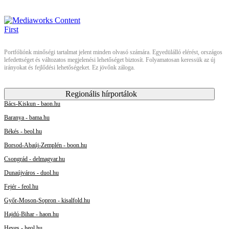
Portfóliónk minőségi tartalmat jelent minden olvasó számára. Egyedülálló elérést, országos
lefedettséget és változatos megjelenési lehetőséget biztosít. Folyamatosan keressük az új
irányokat és fejlődési lehetőségeket. Ez jövőnk záloga.
Regionális hírportálok
Bács-Kiskun - baon.hu
Baranya - bama.hu
Békés - beol.hu
Borsod-Abaúj-Zemplén - boon.hu
Csongrád - delmagyar.hu
Dunaújváros - duol.hu
Fejér - feol.hu
Győr-Moson-Sopron - kisalfold.hu
Hajdú-Bihar - haon.hu
Heves - heol.hu