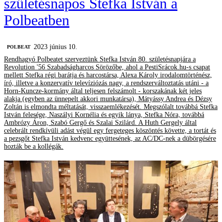
születésnapos Stefka István a
Polbeatben
2023 június 10.
‎POLBEAT
Rendhagyó Polbeatet szerveztünk Stefka István 80. születésnapjára a
Revolution '56 Szabadságharcos Sörözőbe, ahol a PestiSrácok.hu-s csapat
mellett Stefka régi barátja és harcostársa, Alexa Károly irodalomtörténész,
író, illetve a konzervatív televíziózás nagy, a rendszerváltoztatás utáni - a
Horn-Kuncze-kormány által teljesen felszámolt - korszakának két jeles
alakja (egyben az ünnepelt akkori munkatársa), Mátyássy Andrea és Dézsy
Zoltán is elmondta méltatását, visszaemlékezését. Megszólalt továbbá Stefka
István felesége, Naszályi Kornélia és egyik lánya, Stefka Nóra, továbbá
Ambrózy Áron, Szabó Gergő és Szalai Szilárd. A Huth Gergely által
celebrált rendkívüli adást végül egy fergeteges köszöntés követte, a tortát és
a pezsgőt Stefka István kedvenc együttesének, az AC/DC-nek a dübörgésére
hozták be a kollégák.