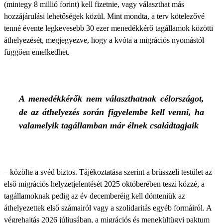
(mintegy 8 millió forint) kell fizetnie, vagy választhat más
hozzájárulási lehetőségek közül. Mint mondta, a terv kötelezővé
tenné évente legkevesebb 30 ezer menedékkérő tagállamok közötti
áthelyezését, megjegyezve, hogy a kvóta a migrációs nyomástól
függően emelkedhet.
A menedékkérők nem választhatnak célországot,
de az áthelyezés során figyelembe kell venni, ha
valamelyik tagállamban már élnek családtagjaik
– közölte a svéd biztos. Tájékoztatása szerint a brüsszeli testület az
első migrációs helyzetjelentését 2025 októberében teszi közzé, a
tagállamoknak pedig az év decemberéig kell dönteniük az
áthelyezettek első számairól vagy a szolidaritás egyéb formáiról. A
végrehajtás 2026 júliusában, a migrációs és menekültügyi paktum