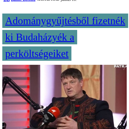
Adománygyűjtésből fizetnék
ki Budaházyék a
perköltségeiket