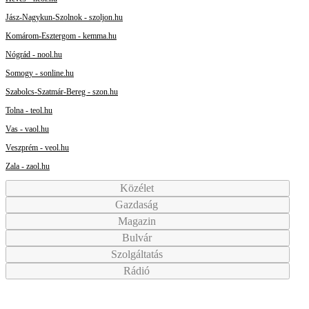
Jász-Nagykun-Szolnok - szoljon.hu
Komárom-Esztergom - kemma.hu
Nógrád - nool.hu
Somogy - sonline.hu
Szabolcs-Szatmár-Bereg - szon.hu
Tolna - teol.hu
Vas - vaol.hu
Veszprém - veol.hu
Zala - zaol.hu
Közélet
Gazdaság
Magazin
Bulvár
Szolgáltatás
Rádió