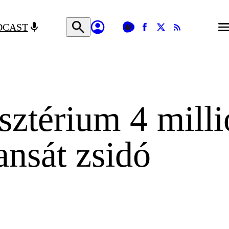
DCAST
sztérium 4 milli
ansát zsidó