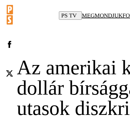
PS TV
MEGMONDJUK
FO
Az amerikai k
dollár bírságg
utasok diszkr