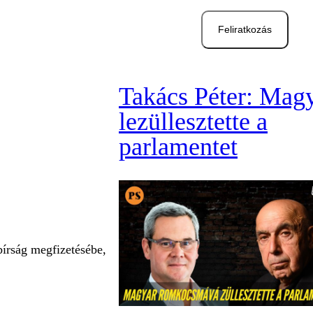
Feliratkozás
Takács Péter: Mag
lezüllesztette a
parlamentet
bírság megfizetésébe,