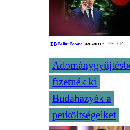
BB
Bálint Botond
június 16.
MAGYAR UGAR
Adománygyűjtésb
fizetnék ki
Budaházyék a
perköltségeiket