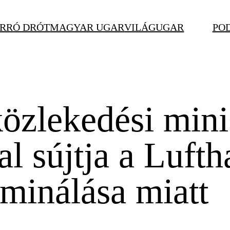
RRÓ DRÓT
MAGYAR UGAR
VILÁGUGAR
PO
özlekedési mini
al sújtja a Lufth
iminálása miatt