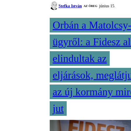
Stefka István
június 15.
AZ ÖREG
Orbán a Matolcsy
ügyről: a Fidesz al
elindultak az
eljárások, meglátj
az új kormány mir
jut