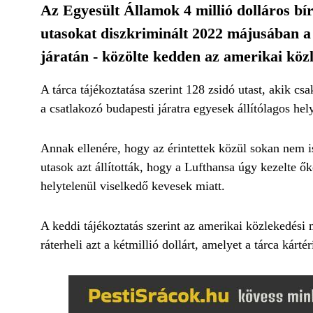
Az Egyesült Államok 4 millió dolláros bír
utasokat diszkriminált 2022 májusában a
járatán - közölte kedden az amerikai köz
A tárca tájékoztatása szerint 128 zsidó utast, akik c
a csatlakozó budapesti járatra egyesek állítólagos hel
Annak ellenére, hogy az érintettek közül sokan nem is
utasok azt állították, hogy a Lufthansa úgy kezelte ők
helytelenül viselkedő kevesek miatt.
A keddi tájékoztatás szerint az amerikai közlekedési m
ráterheli azt a kétmillió dollárt, amelyet a tárca kártér