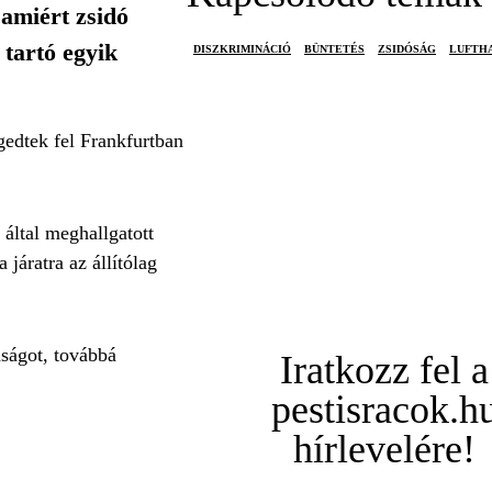
 amiért zsidó
tartó egyik
DISZKRIMINÁCIÓ
BÜNTETÉS
ZSIDÓSÁG
LUFTH
ngedtek fel Frankfurtban
 által meghallgatott
járatra az állítólag
aságot, továbbá
Iratkozz fel a
pestisracok.h
hírlevelére!