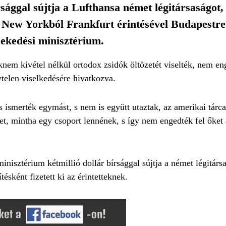
sággal sújtja a Lufthansa német légitársaságot,
 New Yorkból Frankfurt érintésével Budapestre 
lekedési minisztérium.
saknem kivétel nélkül ortodox zsidók öltözetét viselték, nem e
ytelen viselkedésére hivatkozva.
 ismerték egymást, s nem is együtt utaztak, az amerikai tárca
et, mintha egy csoport lennének, s így nem engedték fel őket a 
inisztérium kétmillió dollár bírsággal sújtja a német légitárs
ítésként fizetett ki az érintetteknek.