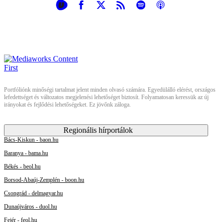
Portfóliónk minőségi tartalmat jelent minden olvasó számára. Egyedülálló elérést, országos
lefedettséget és változatos megjelenési lehetőséget biztosít. Folyamatosan keressük az új
irányokat és fejlődési lehetőségeket. Ez jövőnk záloga.
Regionális hírportálok
Bács-Kiskun - baon.hu
Baranya - bama.hu
Békés - beol.hu
Borsod-Abaúj-Zemplén - boon.hu
Csongrád - delmagyar.hu
Dunaújváros - duol.hu
Fejér - feol.hu