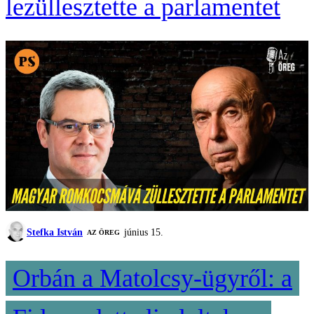
lezüllesztette a parlamentet
Stefka István
június 15.
AZ ÖREG
Orbán a Matolcsy-ügyről: a