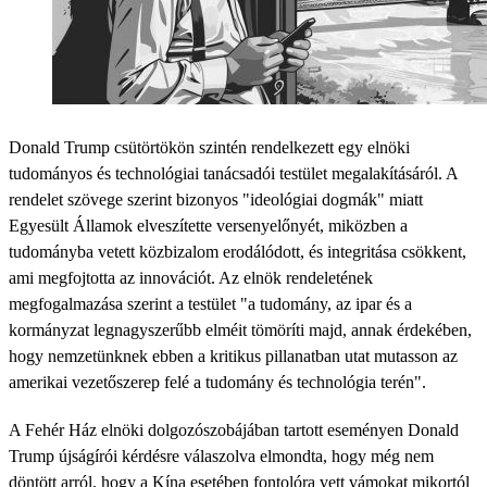
Donald Trump csütörtökön szintén rendelkezett egy elnöki
tudományos és technológiai tanácsadói testület megalakításáról. A
rendelet szövege szerint bizonyos "ideológiai dogmák" miatt
Egyesült Államok elveszítette versenyelőnyét, miközben a
tudományba vetett közbizalom erodálódott, és integritása csökkent,
ami megfojtotta az innovációt. Az elnök rendeletének
megfogalmazása szerint a testület "a tudomány, az ipar és a
kormányzat legnagyszerűbb elméit tömöríti majd, annak érdekében,
hogy nemzetünknek ebben a kritikus pillanatban utat mutasson az
amerikai vezetőszerep felé a tudomány és technológia terén".
A Fehér Ház elnöki dolgozószobájában tartott eseményen Donald
Trump újságírói kérdésre válaszolva elmondta, hogy még nem
döntött arról, hogy a Kína esetében fontolóra vett vámokat mikortól