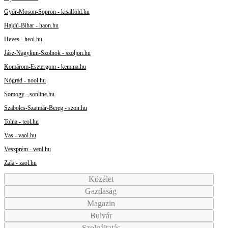
Győr-Moson-Sopron - kisalfold.hu
Hajdú-Bihar - haon.hu
Heves - heol.hu
Jász-Nagykun-Szolnok - szoljon.hu
Komárom-Esztergom - kemma.hu
Nógrád - nool.hu
Somogy - sonline.hu
Szabolcs-Szatmár-Bereg - szon.hu
Tolna - teol.hu
Vas - vaol.hu
Veszprém - veol.hu
Zala - zaol.hu
Közélet
Gazdaság
Magazin
Bulvár
Szolgáltatás