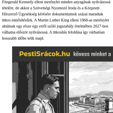
Fitzgerald Kennedy elleni merénylet minden anyagának nyilvánossá
tételére, de akkor a Szövetségi Nyomozó Iroda és a Központi
Hírszerző Ügynökség kérésére dokumentumok százai maradtak
titkos minősítésűek. A Martin Luther King elleni 1968-as merénylet
aktáinak egy része egy erről szóló jogszabály értelmében 2027-ben
válhatna először nyilvánossá. A titkosítás feloldása így várhatóan
hosszabb időbe telik majd.