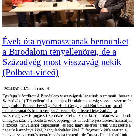
Évek óta nyomasztanak bennünket
a Birodalom tényellenőrei, de a
Századvég most visszavág nekik
(Polbeat-videó)
2025 március 14.
‎POLBEAT
Egyfajta kifordított A Birodalom visszavágnak lehetünk szemtanúi, hiszen a
Századvég új Tényellenőr.hu-ja épp a birodalomnak vág vissza - vezette fel
a legutóbbi Polbeat-beszélgetést Huth Gergely, aki Both Hunort, az új
elemző csapat és internetes portál vezetőjét, illetve Béky Zoltánt, a
Századvég vezető jogászát kérdezte, Stefka István közreműködésével. Both
elmagyarázta: a globalista erők épphogy az álhírek terjesztéséhez használják
a fizetett "tényellenőr csapataikat" és elég nagy sikerrel jártak világszerte a
negatív kampányaikkal, hangulatkeltéseikkel. E fegyverük kifejezetten a
nemzeti szuverenitás megtámadására irányult, de "most ellenük fordítjuk