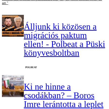
azt."
Álljunk ki közösen a
migrációs paktum
ellen! - Polbeat a Püski
könyvesboltban
‎POLBEAT
Ki ne hinne a
csodákban? – Boros
Imre lerántotta a leplet