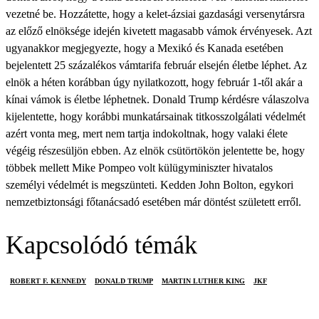
vezetné be. Hozzátette, hogy a kelet-ázsiai gazdasági versenytársra
az előző elnöksége idején kivetett magasabb vámok érvényesek. Azt
ugyanakkor megjegyezte, hogy a Mexikó és Kanada esetében
bejelentett 25 százalékos vámtarifa február elsején életbe léphet. Az
elnök a héten korábban úgy nyilatkozott, hogy február 1-től akár a
kínai vámok is életbe léphetnek. Donald Trump kérdésre válaszolva
kijelentette, hogy korábbi munkatársainak titkosszolgálati védelmét
azért vonta meg, mert nem tartja indokoltnak, hogy valaki élete
végéig részesüljön ebben. Az elnök csütörtökön jelentette be, hogy
többek mellett Mike Pompeo volt külügyminiszter hivatalos
személyi védelmét is megszünteti. Kedden John Bolton, egykori
nemzetbiztonsági főtanácsadó esetében már döntést született erről.
Kapcsolódó témák
ROBERT F. KENNEDY
DONALD TRUMP
MARTIN LUTHER KING
JKF