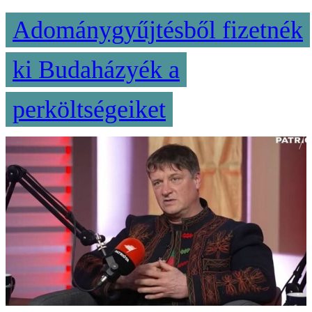
Adománygyűjtésből fizetnék
ki Budaházyék a
perköltségeiket