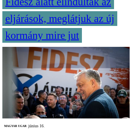
Fidesz alatt elindultak az
eljárások, meglátjuk az új
kormány mire jut
június 16.
MAGYAR UGAR