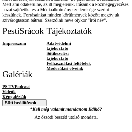
Mert ami odakerülne, az itt megjelenik. Írásaink a közmegegyezéses
hazai sajtóetika és a Médiaalkotmány szellemisége szerint
készülnek. Forrásainkat minden körülmények között megóvjuk,
szivárogtasson bátran! Szerzőink neve olykor "írói név".
PestiSrácok
Tájékoztatók
Impresszum
Adatvédelmi
tájékoztató
Sütikezelési
tájékoztató
Felhasználási feltételek
Moderálási elveink
Galériák
PS TVPodcast
Videók
Képgalériák
Süti beállítások
*Kell még valamit mondanom Ildikó?
Az őszödi beszéd utolsó mondata.