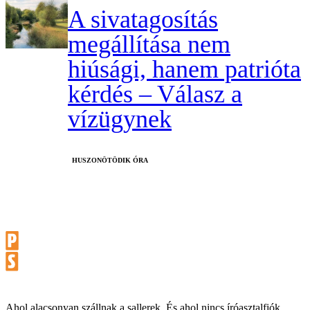
A sivatagosítás
megállítása nem
hiúsági, hanem patrióta
kérdés – Válasz a
vízügynek
HUSZONÖTÖDIK ÓRA
Ahol alacsonyan szállnak a sallerek. És ahol nincs íróasztalfiók.