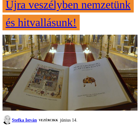
Újra veszélyben nemzetünk
és hitvallásunk!
Stefka István
június 14.
VEZÉRCIKK