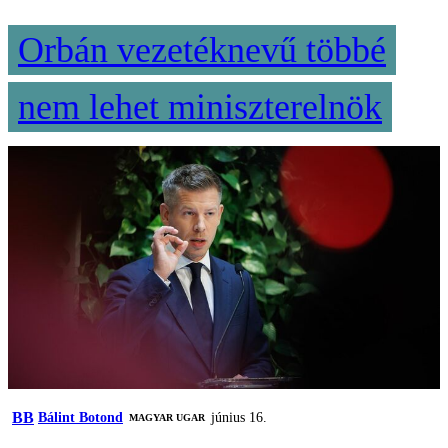
Orbán vezetéknevű többé
nem lehet miniszterelnök
BB
Bálint Botond
június 16.
MAGYAR UGAR