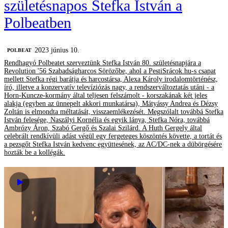
születésnapos Stefka István a
Polbeatben
2023 június 10.
‎POLBEAT
Rendhagyó Polbeatet szerveztünk Stefka István 80. születésnapjára a
Revolution '56 Szabadságharcos Sörözőbe, ahol a PestiSrácok.hu-s csapat
mellett Stefka régi barátja és harcostársa, Alexa Károly irodalomtörténész,
író, illetve a konzervatív televíziózás nagy, a rendszerváltoztatás utáni - a
Horn-Kuncze-kormány által teljesen felszámolt - korszakának két jeles
alakja (egyben az ünnepelt akkori munkatársa), Mátyássy Andrea és Dézsy
Zoltán is elmondta méltatását, visszaemlékezését. Megszólalt továbbá Stefka
István felesége, Naszályi Kornélia és egyik lánya, Stefka Nóra, továbbá
Ambrózy Áron, Szabó Gergő és Szalai Szilárd. A Huth Gergely által
celebrált rendkívüli adást végül egy fergeteges köszöntés követte, a tortát és
a pezsgőt Stefka István kedvenc együttesének, az AC/DC-nek a dübörgésére
hozták be a kollégák.