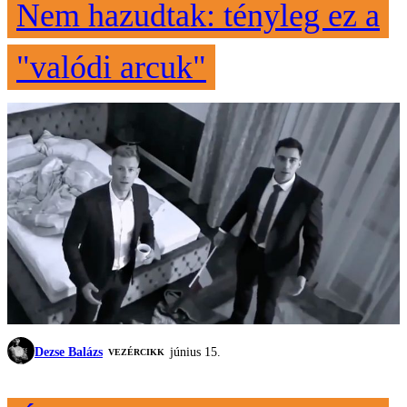
Nem hazudtak: tényleg ez a
"valódi arcuk"
Dezse Balázs
június 15.
VEZÉRCIKK