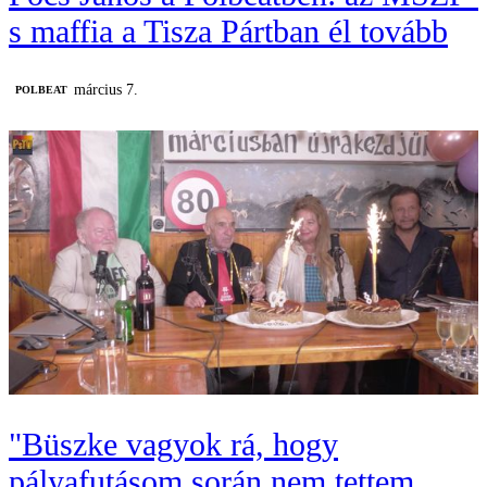
s maffia a Tisza Pártban él tovább
március 7.
‎POLBEAT
"Büszke vagyok rá, hogy
pályafutásom során nem tettem