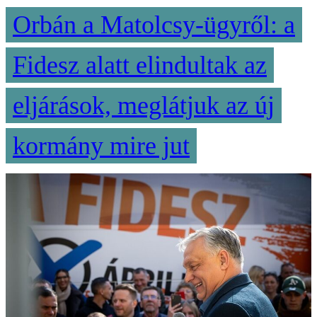
Orbán a Matolcsy-ügyről: a
Fidesz alatt elindultak az
eljárások, meglátjuk az új
kormány mire jut