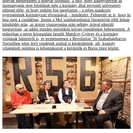
hogyan mesterkedett a magyar olajmulti, a Mol, hogy kikényszerítse az
üzemanyagár-stop feloldását még a kormány által tervezett szilveszteri
időpont előtt, és hogy miként fog megfizetni – a teljes szankciós
nyereségének kormányzati elvonásával – mindezért. Felmerült az is, hogy ki
hisz még a csodákban, hiszen a Mol százhalombattai finomítóját több hónap
küszködés után, az árstop visszavonása után néhány órával sikerült
megjavítani, az addig minden mérnökön kifogó repedéseket behegeszteni. A
műsorban a neves közgazdász beszélt Matolcsy György és a kormány
vitájának hátteréről is, és természetesen a Revolution '56 Szabadságharcos
Sörözőben jelen lévő vendégek ezúttal is kérdezhettek, sőt, komoly
világnézeti polémia is kibontakozott a kérdezők és Boros Imre között.