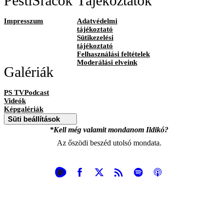
PestiSrácok
Tájékoztatók
Impresszum
Adatvédelmi
tájékoztató
Sütikezelési
tájékoztató
Felhasználási feltételek
Moderálási elveink
Galériák
PS TVPodcast
Videók
Képgalériák
Süti beállítások
*Kell még valamit mondanom Ildikó?
Az őszödi beszéd utolsó mondata.