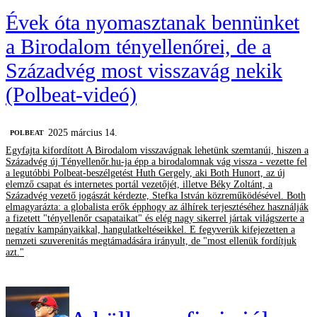
Évek óta nyomasztanak bennünket
a Birodalom tényellenőrei, de a
Századvég most visszavág nekik
(Polbeat-videó)
2025 március 14.
‎POLBEAT
Egyfajta kifordított A Birodalom visszavágnak lehetünk szemtanúi, hiszen a
Századvég új Tényellenőr.hu-ja épp a birodalomnak vág vissza - vezette fel
a legutóbbi Polbeat-beszélgetést Huth Gergely, aki Both Hunort, az új
elemző csapat és internetes portál vezetőjét, illetve Béky Zoltánt, a
Századvég vezető jogászát kérdezte, Stefka István közreműködésével. Both
elmagyarázta: a globalista erők épphogy az álhírek terjesztéséhez használják
a fizetett "tényellenőr csapataikat" és elég nagy sikerrel jártak világszerte a
negatív kampányaikkal, hangulatkeltéseikkel. E fegyverük kifejezetten a
nemzeti szuverenitás megtámadására irányult, de "most ellenük fordítjuk
azt."