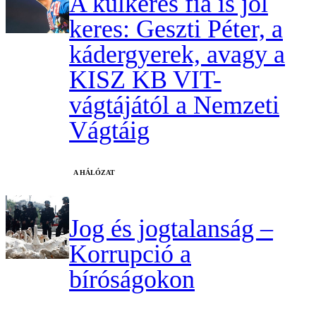
A külkeres fia is jól
keres: Geszti Péter, a
kádergyerek, avagy a
KISZ KB VIT-
vágtájától a Nemzeti
Vágtáig
A HÁLÓZAT
Jog és jogtalanság –
Korrupció a
bíróságokon