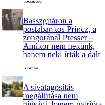
MAGYAR UGAR
Basszgitáron a
postabankos Princz, a
zongoránál Presser –
Amikor nem nekünk,
hanem neki írták a dalt
A HÁLÓZAT
A sivatagosítás
megállítása nem
hiúsági, hanem patrióta