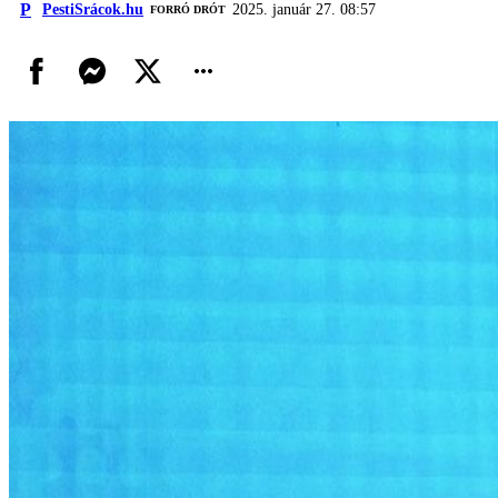
P
PestiSrácok.hu
2025. január 27. 08:57
FORRÓ DRÓT