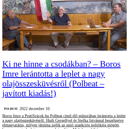
Ki ne hinne a csodákban? – Boros
Imre lerántotta a leplet a nagy
olajösszesküvésről (Polbeat –
javított kiadás!)
2022 december 10.
‎POLBEAT
Boros Imre a PestiSrácok.hu Polbeat című élő műsorában lerántotta a leplet
a nagy olajösszesküvésről. Huth Gergellyel és Stefka Istvánnal beszélgetve
elmagyarázta, milyen játszma zajlik az unió szankciós politikája mögött,