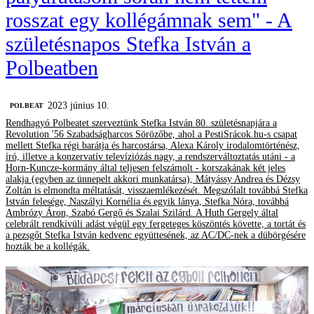
rosszat egy kollégámnak sem" - A
születésnapos Stefka István a
Polbeatben
2023 június 10.
‎POLBEAT
Rendhagyó Polbeatet szerveztünk Stefka István 80. születésnapjára a
Revolution '56 Szabadságharcos Sörözőbe, ahol a PestiSrácok.hu-s csapat
mellett Stefka régi barátja és harcostársa, Alexa Károly irodalomtörténész,
író, illetve a konzervatív televíziózás nagy, a rendszerváltoztatás utáni - a
Horn-Kuncze-kormány által teljesen felszámolt - korszakának két jeles
alakja (egyben az ünnepelt akkori munkatársa), Mátyássy Andrea és Dézsy
Zoltán is elmondta méltatását, visszaemlékezését. Megszólalt továbbá Stefka
István felesége, Naszályi Kornélia és egyik lánya, Stefka Nóra, továbbá
Ambrózy Áron, Szabó Gergő és Szalai Szilárd. A Huth Gergely által
celebrált rendkívüli adást végül egy fergeteges köszöntés követte, a tortát és
a pezsgőt Stefka István kedvenc együttesének, az AC/DC-nek a dübörgésére
hozták be a kollégák.