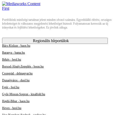
Portfóliónk minőségi tartalmat jelent minden olvasó számára. Egyedülálló elérést, országos
lefedettséget és változatos megjelenési lehetőséget biztosít. Folyamatosan keressük az új
irányokat és fejlődési lehetőségeket. Ez jövőnk záloga.
Regionális hírportálok
Bács-Kiskun - baon.hu
Baranya - bama.hu
Békés - beol.hu
Borsod-Abaúj-Zemplén - boon.hu
Csongrád - delmagyar.hu
Dunaújváros - duol.hu
Fejér - feol.hu
Győr-Moson-Sopron - kisalfold.hu
Hajdú-Bihar - haon.hu
Heves - heol.hu
Jász-Nagykun-Szolnok - szoljon.hu