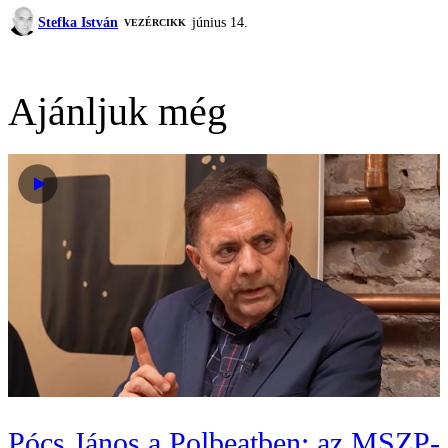
Stefka István
június 14.
VEZÉRCIKK
Ajánljuk még
Pócs János a Polbeatben: az MSZP-