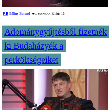
BB
Bálint Botond
június 16.
MAGYAR UGAR
Adománygyűjtésből fizetnék
ki Budaházyék a
perköltségeiket