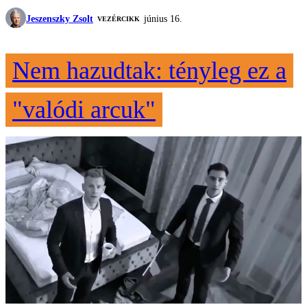
Jeszenszky Zsolt
június 16.
VEZÉRCIKK
Nem hazudtak: tényleg ez a
"valódi arcuk"