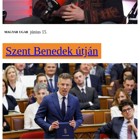
június 15.
MAGYAR UGAR
Szent Benedek útján