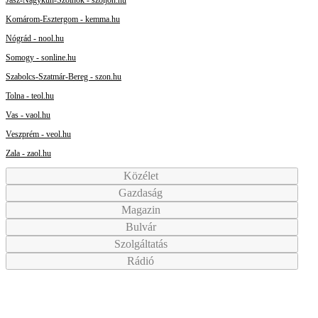
Komárom-Esztergom - kemma.hu
Nógrád - nool.hu
Somogy - sonline.hu
Szabolcs-Szatmár-Bereg - szon.hu
Tolna - teol.hu
Vas - vaol.hu
Veszprém - veol.hu
Zala - zaol.hu
Közélet
Gazdaság
Magazin
Bulvár
Szolgáltatás
Rádió