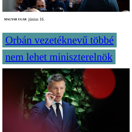
június 16.
MAGYAR UGAR
Orbán vezetéknevű többé
nem lehet miniszterelnök