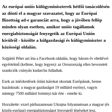
Az európai uniós külügyminiszterek hétfői tanácsülésén
az dönti el a magyar szavazatot, hogy az Európai
Bizottság ad-e garanciát arra, hogy a jövőben fellép
minden olyan esetben, amikor uniós tagállamok
energiabiztonságát fenyegetik az Európai Unión
kívülről - közölte a külgazdasági és külügyminiszter a
közösségi oldalán.
Szijjártó Péter azt írta a Facebook-oldalán, hogy három év elteltével
egyértelmű (kellene, hogy legyen): az Oroszország ellen bevezetett
szankciók csúnyán kudarcba fulladtak.
Ezek az intézkedések óriási károkat okoztak Európának, benne
hazánknak: a magyar gazdaságot 19 milliárd eurónyi, vagyis
mintegy 7500 milliárd forintnyi kár érte - emelte ki.
Hozzátette: ezzel párhuzamosan Ukrajna folyamatosan a magyar (és
közép-európai) energiabiztonságot fenyegető lépéseket tesz.