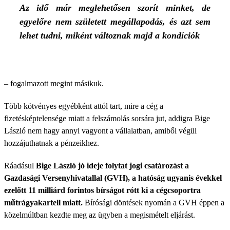
Az idő már meglehetősen szorít minket, de
egyelőre nem született megállapodás, és azt sem
lehet tudni, miként változnak majd a kondíciók
– fogalmazott megint másikuk.
Több kötvényes egyébként attól tart, mire a cég a
fizetésképtelensége miatt a felszámolás sorsára jut, addigra Bige
László nem hagy annyi vagyont a vállalatban, amiből végül
hozzájuthatnak a pénzeikhez.
Ráadásul
Bige László jó ideje folytat jogi csatározást a
Gazdasági Versenyhivatallal (GVH), a hatóság ugyanis évekkel
ezelőtt 11 milliárd forintos bírságot rótt ki a cégcsoportra
műtrágyakartell miatt.
Bírósági döntések nyomán a GVH éppen a
közelmúltban kezdte meg az ügyben a megismételt eljárást.