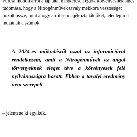
Furcsa módon arról a lap által megkeresett egyik kötvényesnek sincs
tudomása, hogy a Nitrogénművek tavaly mekkora veszteséget
hozott össze, mint ahogy arról sem tájékoztatták őket, jelenleg mit
mutatnak a számok.
A 2024-es működésről azzal az információval
rendelkezem, amit a Nitrogénművek az angol
törvényeknek eleget téve a kötvényesek felé
nyilvánosságra hozott. Ebben a tavalyi eredmény
nem szerepelt
– jelentette ki egyikük.