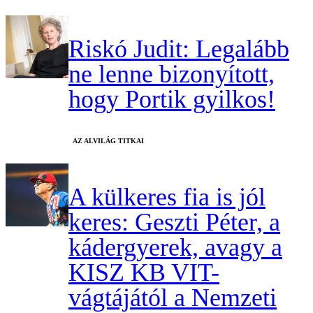
Riskó Judit: Legalább
ne lenne bizonyított,
hogy Portik gyilkos!
AZ ALVILÁG TITKAI
A külkeres fia is jól
keres: Geszti Péter, a
kádergyerek, avagy a
KISZ KB VIT-
vágtájától a Nemzeti