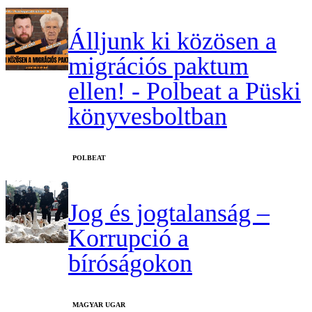
Álljunk ki közösen a
migrációs paktum
ellen! - Polbeat a Püski
könyvesboltban
‎POLBEAT
Jog és jogtalanság –
Korrupció a
bíróságokon
MAGYAR UGAR