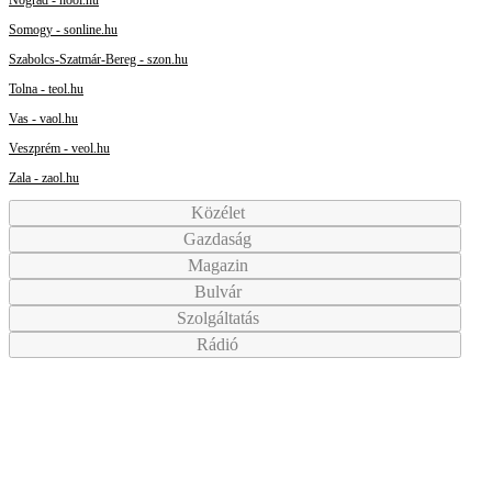
Somogy - sonline.hu
Szabolcs-Szatmár-Bereg - szon.hu
Tolna - teol.hu
Vas - vaol.hu
Veszprém - veol.hu
Zala - zaol.hu
Közélet
Gazdaság
Magazin
Bulvár
Szolgáltatás
Rádió