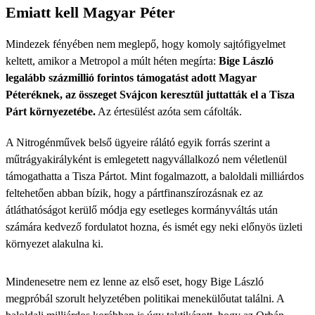
Emiatt kell Magyar Péter
Mindezek fényében nem meglepő, hogy komoly sajtófigyelmet
keltett, amikor a Metropol a múlt héten megírta:
Bige László
legalább százmillió forintos támogatást adott Magyar
Péteréknek, az összeget Svájcon keresztül juttatták el a Tisza
Párt környezetébe.
Az értesülést azóta sem cáfolták.
A Nitrogénművek belső ügyeire rálátó egyik forrás szerint a
műtrágyakirályként is emlegetett nagyvállalkozó nem véletlenül
támogathatta a Tisza Pártot. Mint fogalmazott, a baloldali milliárdos
feltehetően abban bízik, hogy a pártfinanszírozásnak ez az
átláthatóságot kerülő módja egy esetleges kormányváltás után
számára kedvező fordulatot hozna, és ismét egy neki előnyös üzleti
környezet alakulna ki.
Mindenesetre nem ez lenne az első eset, hogy Bige László
megpróbál szorult helyzetében politikai menekülőutat találni. A