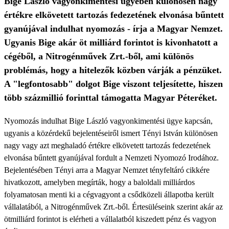
Bige László vagyonkimentési ügyében különösen nagy
értékre elkövetett tartozás fedezetének elvonása bűntett
gyanújával indulhat nyomozás - írja a Magyar Nemzet.
Ugyanis Bige akár öt milliárd forintot is kivonhatott a
cégéből, a Nitrogénművek Zrt.-ből, ami különös
problémás, hogy a hitelezők közben várják a pénzüket.
A "legfontosabb" dolgot Bige viszont teljesítette, hiszen
több százmillió forinttal támogatta Magyar Péteréket.
Nyomozás indulhat Bige László vagyonkimentési ügye kapcsán,
ugyanis a közérdekű bejelentéseiről ismert Tényi István különösen
nagy vagy azt meghaladó értékre elkövetett tartozás fedezetének
elvonása bűntett gyanújával fordult a Nemzeti Nyomozó Irodához.
Bejelentésében Tényi arra a Magyar Nemzet tényfeltáró cikkére
hivatkozott, amelyben megírták, hogy a baloldali milliárdos
folyamatosan menti ki a cégvagyont a csődközeli állapotba került
vállalatából, a Nitrogénművek Zrt.-ből. Értesüléseink szerint akár az
ötmilliárd forintot is elérheti a vállalatból kiszedett pénz és vagyon