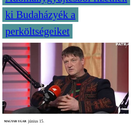
ki Budaházyék a
perköltségeiket
június 15.
MAGYAR UGAR