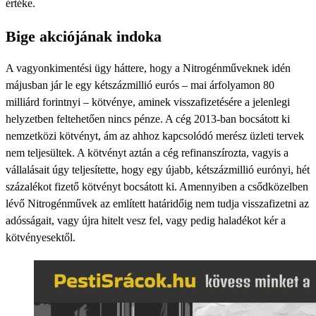
értéke.
Bige akciójának indoka
A vagyonkimentési ügy háttere, hogy a Nitrogénműveknek idén
májusban jár le egy kétszázmillió eurós – mai árfolyamon 80
milliárd forintnyi – kötvénye, aminek visszafizetésére a jelenlegi
helyzetben feltehetően nincs pénze. A cég 2013-ban bocsátott ki
nemzetközi kötvényt, ám az ahhoz kapcsolódó merész üzleti tervek
nem teljesültek. A kötvényt aztán a cég refinanszírozta, vagyis a
vállalásait úgy teljesítette, hogy egy újabb, kétszázmillió eurónyi, hét
százalékot fizető kötvényt bocsátott ki. Amennyiben a csődközelben
lévő Nitrogénművek az említett határidőig nem tudja visszafizetni az
adósságait, vagy újra hitelt vesz fel, vagy pedig haladékot kér a
kötvényesektől.