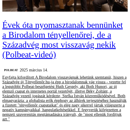
Évek óta nyomasztanak bennünket
a Birodalom tényellenőrei, de a
Századvég most visszavág nekik
(Polbeat-videó)
2025 március 14.
‎POLBEAT
Egyfajta kifordított A Birodalom visszavágnak lehetünk szemtanúi, hiszen a
Századvég új Tényellenőr.hu-ja épp a birodalomnak vág vissza - vezette fel
a legutóbbi Polbeat-beszélgetést Huth Gergely, aki Both Hunort, az új
elemző csapat és internetes portál vezetőjét, illetve Béky Zoltánt, a
Századvég vezető jogászát kérdezte, Stefka István közreműködésével. Both
elmagyarázta: a globalista erők épphogy az álhírek terjesztéséhez használják
a fizetett "tényellenőr csapataikat" és elég nagy sikerrel jártak világszerte a
negatív kampányaikkal, hangulatkeltéseikkel. E fegyverük kifejezetten a
nemzeti szuverenitás megtámadására irányult, de "most ellenük fordítjuk
azt."