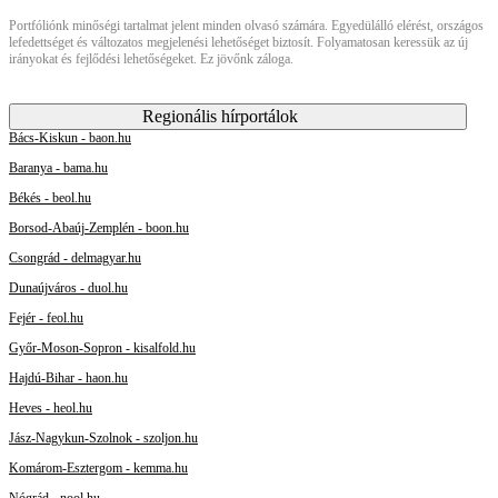
Portfóliónk minőségi tartalmat jelent minden olvasó számára. Egyedülálló elérést, országos
lefedettséget és változatos megjelenési lehetőséget biztosít. Folyamatosan keressük az új
irányokat és fejlődési lehetőségeket. Ez jövőnk záloga.
Regionális hírportálok
Bács-Kiskun - baon.hu
Baranya - bama.hu
Békés - beol.hu
Borsod-Abaúj-Zemplén - boon.hu
Csongrád - delmagyar.hu
Dunaújváros - duol.hu
Fejér - feol.hu
Győr-Moson-Sopron - kisalfold.hu
Hajdú-Bihar - haon.hu
Heves - heol.hu
Jász-Nagykun-Szolnok - szoljon.hu
Komárom-Esztergom - kemma.hu
Nógrád - nool.hu