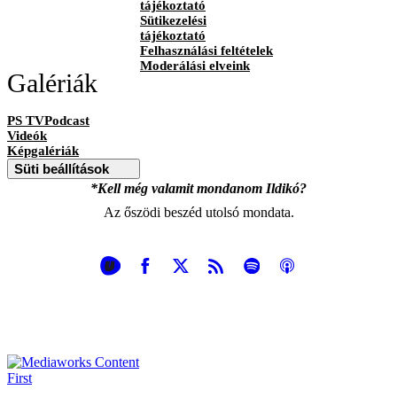
tájékoztató
Sütikezelési
tájékoztató
Felhasználási feltételek
Moderálási elveink
Galériák
PS TVPodcast
Videók
Képgalériák
Süti beállítások
*Kell még valamit mondanom Ildikó?
Az őszödi beszéd utolsó mondata.