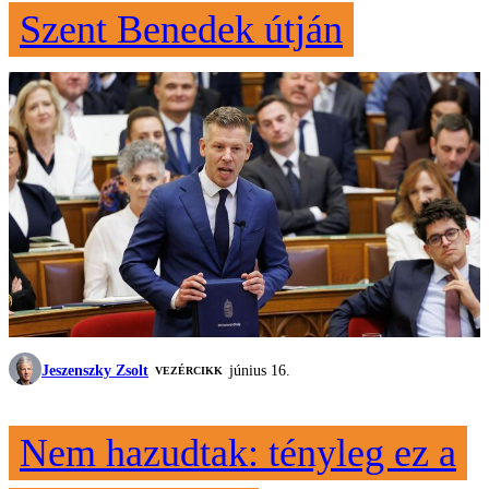
Szent Benedek útján
Jeszenszky Zsolt
június 16.
VEZÉRCIKK
Nem hazudtak: tényleg ez a