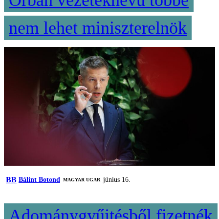
Orbán vezetéknevű többé
nem lehet miniszterelnök
BB
Bálint Botond
június 16.
MAGYAR UGAR
Adománygyűjtésből fizetnék