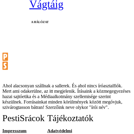
Vágtáig
A HÁLÓZAT
Ahol alacsonyan szállnak a sallerek. És ahol nincs íróasztalfiók.
Mert ami odakerülne, az itt megjelenik. Írásaink a közmegegyezéses
hazai sajtóetika és a Médiaalkotmány szellemisége szerint
készülnek. Forrásainkat minden körülmények között megóvjuk,
szivárogtasson bátran! Szerzőink neve olykor "írói név".
PestiSrácok
Tájékoztatók
Impresszum
Adatvédelmi