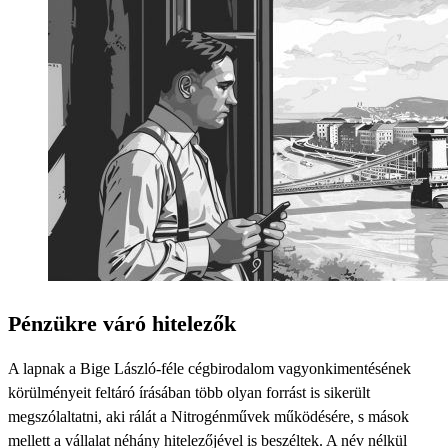
Pénzükre váró hitelezők
A lapnak a Bige László-féle cégbirodalom vagyonkimentésének
körülményeit feltáró írásában több olyan forrást is sikerült
megszólaltatni, aki rálát a Nitrogénművek működésére, s mások
mellett a vállalat néhány hitelezőjével is beszéltek. A név nélkül