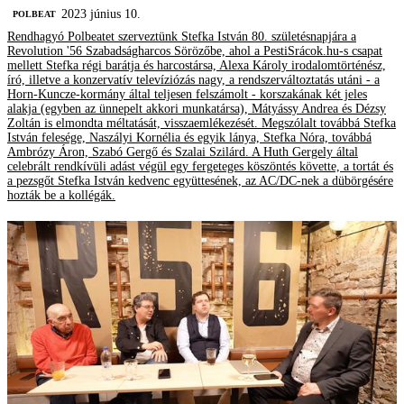
2023 június 10.
‎POLBEAT
Rendhagyó Polbeatet szerveztünk Stefka István 80. születésnapjára a
Revolution '56 Szabadságharcos Sörözőbe, ahol a PestiSrácok.hu-s csapat
mellett Stefka régi barátja és harcostársa, Alexa Károly irodalomtörténész,
író, illetve a konzervatív televíziózás nagy, a rendszerváltoztatás utáni - a
Horn-Kuncze-kormány által teljesen felszámolt - korszakának két jeles
alakja (egyben az ünnepelt akkori munkatársa), Mátyássy Andrea és Dézsy
Zoltán is elmondta méltatását, visszaemlékezését. Megszólalt továbbá Stefka
István felesége, Naszályi Kornélia és egyik lánya, Stefka Nóra, továbbá
Ambrózy Áron, Szabó Gergő és Szalai Szilárd. A Huth Gergely által
celebrált rendkívüli adást végül egy fergeteges köszöntés követte, a tortát és
a pezsgőt Stefka István kedvenc együttesének, az AC/DC-nek a dübörgésére
hozták be a kollégák.