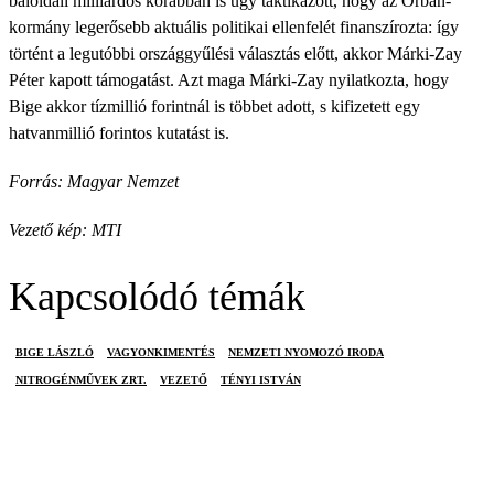
baloldali milliárdos korábban is úgy taktikázott, hogy az Orbán-
kormány legerősebb aktuális politikai ellenfelét finanszírozta: így
történt a legutóbbi országgyűlési választás előtt, akkor Márki-Zay
Péter kapott támogatást. Azt maga Márki-Zay nyilatkozta, hogy
Bige akkor tízmillió forintnál is többet adott, s kifizetett egy
hatvanmillió forintos kutatást is.
Forrás: Magyar Nemzet
Vezető kép: MTI
Kapcsolódó témák
BIGE LÁSZLÓ
VAGYONKIMENTÉS
NEMZETI NYOMOZÓ IRODA
NITROGÉNMŰVEK ZRT.
VEZETŐ
TÉNYI ISTVÁN