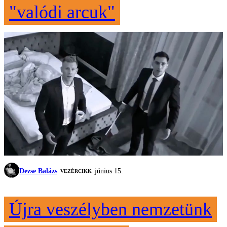
"valódi arcuk"
Dezse Balázs
június 15.
VEZÉRCIKK
Újra veszélyben nemzetünk