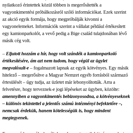
nyilatkozó érintettek közül többen is megerősítették a
vagyonkimentési próbálkozásról szóló információkat. Ezek szerint
az akció egyik formája, hogy megpróbálják kivonni a
vagyonelemeket. Információk szerint a vállalat például értékesített
egy kamionparkolót, a vevő pedig a Bige család tulajdonában lévő
másik cég volt.
–
Eljutott hozzám a hír, hogy volt szándék a kamionparkoló
értékesítésére, ám azt nem tudom, hogy végül az ügylet
megvalósult-e
– fogalmazott lapnak az egyik kötvényes. Egy másik
hitelező – megerősítve a Magyar Nemzet egyéb forrásból származó
értesülését – úgy tudja, az üzletet már lebonyolították. Arra a
felvetésre, hogy terveznek-e jogi lépéseket az ügyben, közölte:
amennyiben a vagyonkimentés bebizonyosodna, a kötvényeseknek
– különös tekintettel a jelentős számú intézményi befektetőre –,
nemcsak érdekük, hanem kötelességük is, hogy mindent
megtegyenek.