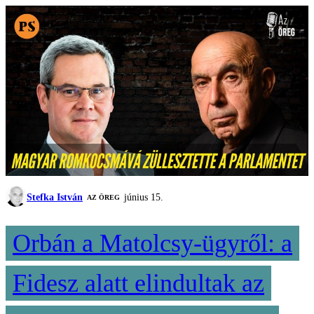
Stefka István
június 15.
AZ ÖREG
Orbán a Matolcsy-ügyről: a
Fidesz alatt elindultak az