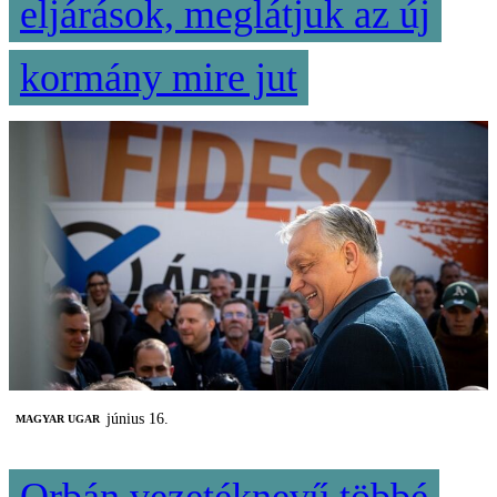
eljárások, meglátjuk az új
kormány mire jut
június 16.
MAGYAR UGAR