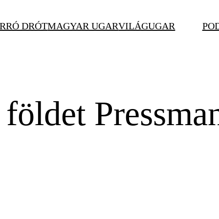
RRÓ DRÓT
MAGYAR UGAR
VILÁGUGAR
PO
a földet Pressma