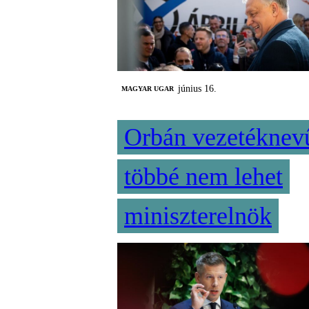
június 16.
MAGYAR UGAR
Orbán vezetéknev
többé nem lehet
miniszterelnök