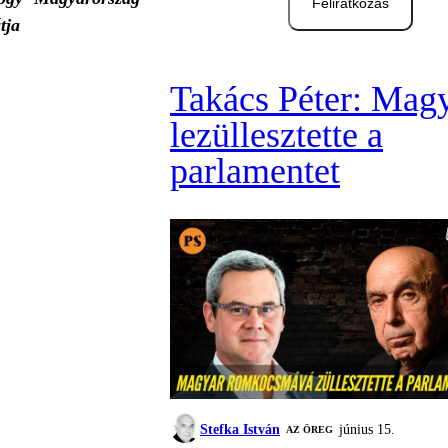
Feliratkozás
tja
Takács Péter: Mag
lezüllesztette a
parlamentet
Stefka István
június 15.
AZ ÖREG