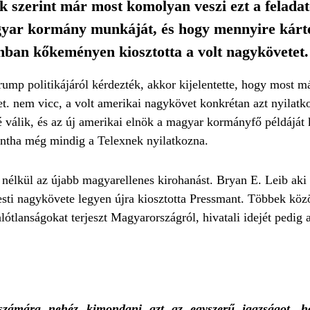
k szerint már most komolyan veszi ezt a feladat
magyar kormány munkáját, és hogy mennyire kárt
ban kőkeményen kiosztotta a volt nagykövetet.
ump politikájáról kérdezték, akkor kijelentette, hogy most m
het. nem vicc, a volt amerikai nagykövet konkrétan azt nyila
 válik, és az új amerikai elnök a magyar kormányfő példáját 
mintha még mindig a Telexnek nyilatkozna.
nélkül az újabb magyarellenes kirohanást. Bryan E. Leib aki 
ti nagykövete legyen újra kiosztotta Pressmant. Többek közöt
ótlanságokat terjeszt Magyarországról, hivatali idejét pedig 
számára nehéz kimondani azt az egyszerű igazságot, 