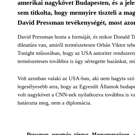
amerikai nagykövet Budapesten, és a jele
sem titkolta, hogy mennyire tiszteli a 
David Pressman tevékenységét, most azon
David Pressman hozta a formáját, és mikor Donald Tr
diktatúra van, amiről természetesen Orbán Viktor te
Tonight műsorában, hogy az USA autoriter rendszerré
természetesen továbbra is úgy sértegette hazánkat, 
Volt azonban valaki az USA-ban, aki nem hagyta szó 
legesélyesebb arra, hogy az Egyesült Államok budapes
volt nagykövet a CNN-nek nyilatkozva továbbra is val
határozta meg, nem a diplomácia.
Pressman nevetség tárgya Magyarországon, 