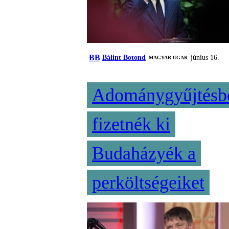
BB
Bálint Botond
június 16.
MAGYAR UGAR
Adománygyűjtésb
fizetnék ki
Budaházyék a
perköltségeiket