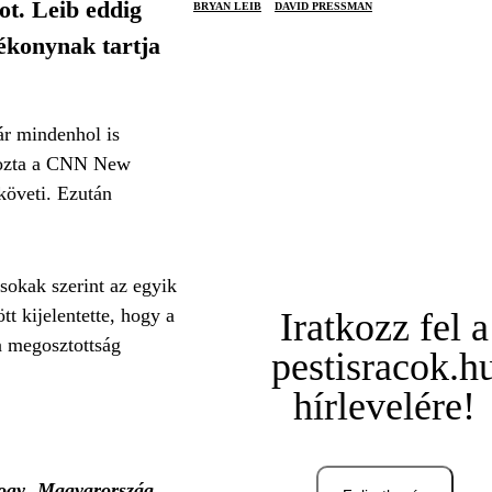
ot. Leib eddig
BRYAN LEIB
DAVID PRESSMAN
ékonynak tartja
ár mindenhol is
tkozta a CNN New
követi. Ezután
sokak szerint az egyik
t kijelentette, hogy a
Iratkozz fel a
a megosztottság
pestisracok.h
hírlevelére!
hogy Magyarország