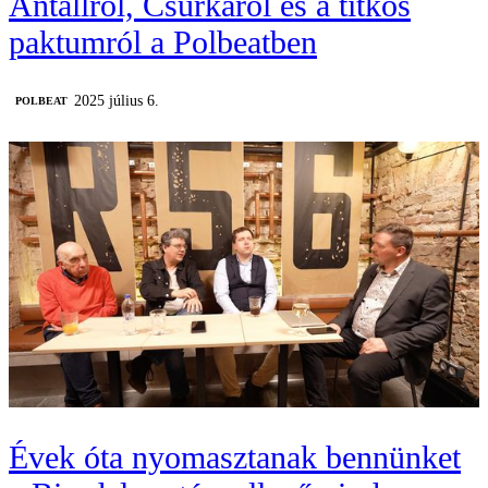
Antallról, Csurkáról és a titkos
paktumról a Polbeatben
2025 július 6.
‎POLBEAT
Évek óta nyomasztanak bennünket