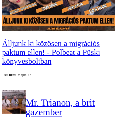
Álljunk ki közösen a migrációs
paktum ellen! - Polbeat a Püski
könyvesboltban
május 27.
‎POLBEAT
Mr. Trianon, a brit
gazember