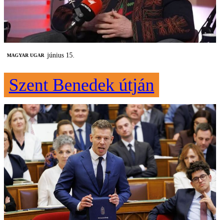
június 15.
MAGYAR UGAR
Szent Benedek útján