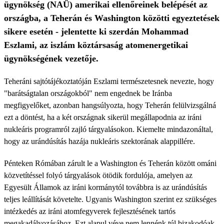
ügynökség (NAÜ) amerikai ellenőreinek belépését az
országba, a Teherán és Washington közötti egyeztetések
sikere esetén - jelentette ki szerdán Mohammad
Eszlami, az iszlám köztársaság atomenergetikai
ügynökségének vezetője.
Teheráni sajtótájékoztatóján Eszlami természetesnek nevezte, hogy
"barátságtalan országokból" nem engednek be Iránba
megfigyelőket, azonban hangsúlyozta, hogy Teherán felülvizsgálná
ezt a döntést, ha a két országnak sikerül megállapodnia az iráni
nukleáris programról zajló tárgyalásokon. Kiemelte mindazonáltal,
hogy az urándúsítás hazája nukleáris szektorának alappillére.
Pénteken Rómában zárult le a Washington és Teherán között ománi
közvetítéssel folyó tárgyalások ötödik fordulója, amelyen az
Egyesült Államok az iráni kormánytól továbbra is az urándúsítás
teljes leállítását követelte. Ugyanis Washington szerint ez szükséges
intézkedés az iráni atomfegyverek fejlesztésének tartós
megakadályozásához. Ezt alapul véve nem lennénk túl bizakodóak