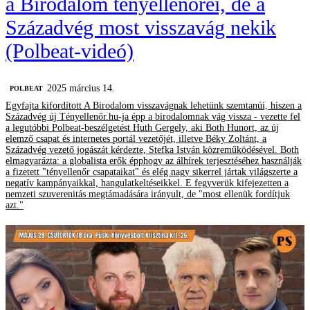
a Birodalom tényellenőrei, de a
Századvég most visszavág nekik
(Polbeat-videó)
2025 március 14.
‎POLBEAT
Egyfajta kifordított A Birodalom visszavágnak lehetünk szemtanúi, hiszen a
Századvég új Tényellenőr.hu-ja épp a birodalomnak vág vissza - vezette fel
a legutóbbi Polbeat-beszélgetést Huth Gergely, aki Both Hunort, az új
elemző csapat és internetes portál vezetőjét, illetve Béky Zoltánt, a
Századvég vezető jogászát kérdezte, Stefka István közreműködésével. Both
elmagyarázta: a globalista erők épphogy az álhírek terjesztéséhez használják
a fizetett "tényellenőr csapataikat" és elég nagy sikerrel jártak világszerte a
negatív kampányaikkal, hangulatkeltéseikkel. E fegyverük kifejezetten a
nemzeti szuverenitás megtámadására irányult, de "most ellenük fordítjuk
azt."