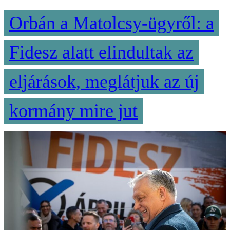
Orbán a Matolcsy-ügyről: a
Fidesz alatt elindultak az
eljárások, meglátjuk az új
kormány mire jut