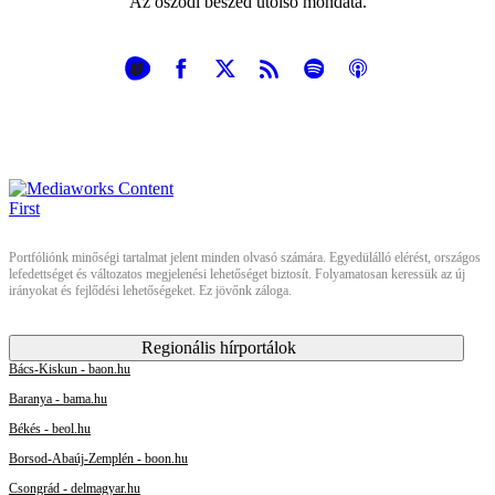
Az őszödi beszéd utolsó mondata.
Portfóliónk minőségi tartalmat jelent minden olvasó számára. Egyedülálló elérést, országos
lefedettséget és változatos megjelenési lehetőséget biztosít. Folyamatosan keressük az új
irányokat és fejlődési lehetőségeket. Ez jövőnk záloga.
Regionális hírportálok
Bács-Kiskun - baon.hu
Baranya - bama.hu
Békés - beol.hu
Borsod-Abaúj-Zemplén - boon.hu
Csongrád - delmagyar.hu