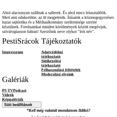
Ahol alacsonyan szállnak a sallerek. És ahol nincs íróasztalfiók.
Mert ami odakerülne, az itt megjelenik. Írásaink a közmegegyezéses
hazai sajtóetika és a Médiaalkotmány szellemisége szerint
készülnek. Forrásainkat minden körülmények között megóvjuk,
szivárogtasson bátran! Szerzőink neve olykor "írói név".
PestiSrácok
Tájékoztatók
Impresszum
Adatvédelmi
tájékoztató
Sütikezelési
tájékoztató
Felhasználási feltételek
Moderálási elveink
Galériák
PS TVPodcast
Videók
Képgalériák
Süti beállítások
*Kell még valamit mondanom Ildikó?