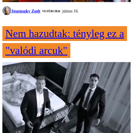
Jeszenszky Zsolt
június 16.
VEZÉRCIKK
Nem hazudtak: tényleg ez a
"valódi arcuk"