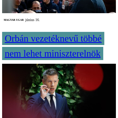
június 16.
MAGYAR UGAR
Orbán vezetéknevű többé
nem lehet miniszterelnök