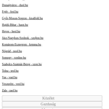
Dunaújváros - duol.hu
Fejér - feol.hu
Győr-Moson-Sopron - kisalfold.hu
Hajdú-Bihar - haon.hu
Heves - heol.hu
Jász-Nagykun-Szolnok - szoljon.hu
Komárom-Esztergom - kemma.hu
Nógrád - nool.hu
Somogy - sonline.hu
Szabolcs-Szatmár-Bereg - szon.hu
Tolna - teol.hu
Vas - vaol.hu
Veszprém - veol.hu
Zala - zaol.hu
Közélet
Gazdaság