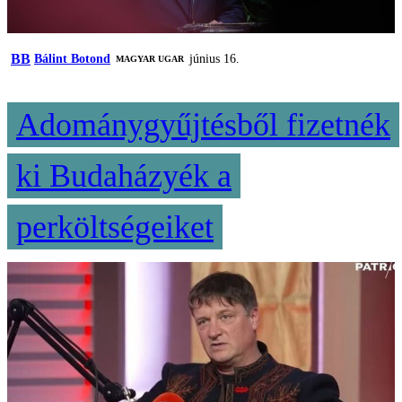
BB
Bálint Botond
június 16.
MAGYAR UGAR
Adománygyűjtésből fizetnék
ki Budaházyék a
perköltségeiket