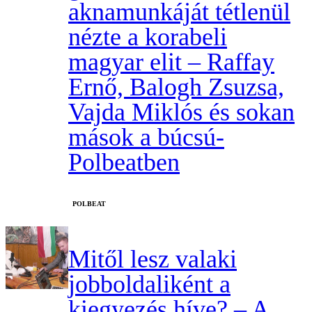
aknamunkáját tétlenül
nézte a korabeli
magyar elit – Raffay
Ernő, Balogh Zsuzsa,
Vajda Miklós és sokan
mások a búcsú-
Polbeatben
‎POLBEAT
Mitől lesz valaki
jobboldaliként a
kiegyezés híve? – A