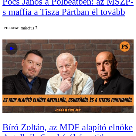
Pócs János a Polbeatben: az MSZP-
s maffia a Tisza Pártban él tovább
március 7.
‎POLBEAT
Bíró Zoltán, az MDF alapító elnöke