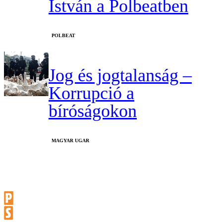
István a Polbeatben
‎POLBEAT
Jog és jogtalanság –
Korrupció a
bíróságokon
MAGYAR UGAR