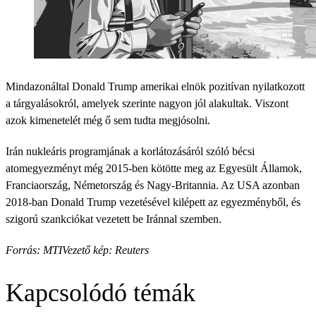
Mindazonáltal Donald Trump amerikai elnök pozitívan nyilatkozott
a tárgyalásokról, amelyek szerinte nagyon jól alakultak. Viszont
azok kimenetelét még ő sem tudta megjósolni.
Irán nukleáris programjának a korlátozásáról szóló bécsi
atomegyezményt még 2015-ben kötötte meg az Egyesült Államok,
Franciaország, Németország és Nagy-Britannia. Az USA azonban
2018-ban Donald Trump vezetésével kilépett az egyezményből, és
szigorú szankciókat vezetett be Iránnal szemben.
Forrás: MTI
Vezető kép: Reuters
Kapcsolódó témák