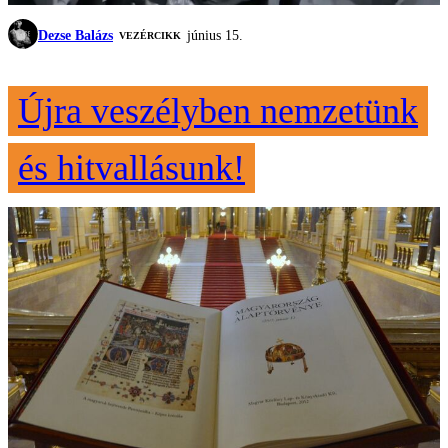
Dezse Balázs
június 15.
VEZÉRCIKK
Újra veszélyben nemzetünk
és hitvallásunk!