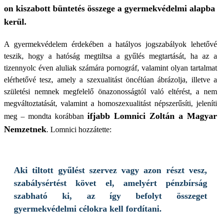
on kiszabott büntetés összege a gyermekvédelmi alapba
kerül.
A gyermekvédelem érdekében a hatályos jogszabályok lehetővé
teszik, hogy a hatóság megtiltsa a gyűlés megtartását, ha az a
tizennyolc éven aluliak számára pornográf, valamint olyan tartalmat
elérhetővé tesz, amely a szexualitást öncélúan ábrázolja, illetve a
születési nemnek megfelelő önazonosságtól való eltérést, a nem
megváltoztatását, valamint a homoszexualitást népszerűsíti, jeleníti
ifjabb Lomnici Zoltán a Magyar
meg – mondta korábban
Nemzetnek
. Lomnici hozzátette:
Aki tiltott gyűlést szervez vagy azon részt vesz,
szabálysértést követ el, amelyért pénzbírság
szabható ki, az így befolyt összeget
gyermekvédelmi célokra kell fordítani.