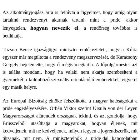
Az alkotmányjogász arra is felhívta a figyelmet, hogy amíg olyan
tartalmú rendezvényt akarnak tartani, mint a pride, akkor
hogyan nevezik el
lényegtelen,
, a rendőrség továbbra is
betilthatja.
Tuzson Bence igazságügyi miniszter emlékeztetett, hogy a Kúria
egyszer már megtiltotta a rendezvény megszervezését, de Karácsony
Gergely bejelentette, hogy ő mégis megtartja. A főpolgármester azt
is találta mondani, hogy ha valaki nem akarja szembesíteni a
gyermekét a különböző szexuális orientációjú emberekkel, vigye el
egy másik helyre.
Az Európai Bizottság elnöke felszólította a magyar hatóságokat a
pride engedélyezésére. Orbán Viktor szerint Ursula von der Leyen
Magyarországot alárendelt országnak tekinti, és azt gondolja, hogy
Brüsszelből utasíthatja a magyarokat, hogyan éljenek, mit
kedveljenek, mit ne kedveljenek, milyen legyen a jogrendszerük, mit
tiltsanak, mit nem. A miniszterelnök a pride-dal kapcsolatban