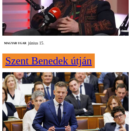
június 15.
MAGYAR UGAR
Szent Benedek útján