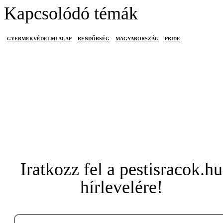
Kapcsolódó témák
GYERMEKVÉDELMI ALAP
RENDŐRSÉG
MAGYARORSZÁG
PRIDE
Iratkozz fel a pestisracok.hu
hírlevelére!