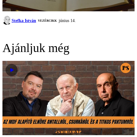
Stefka István
június 14.
VEZÉRCIKK
Ajánljuk még