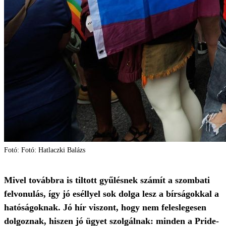
Fotó: Fotó: Hatlaczki Balázs
Mivel továbbra is tiltott gyűlésnek számít a szombati
felvonulás, így jó eséllyel sok dolga lesz a bírságokkal a
hatóságoknak. Jó hír viszont, hogy nem feleslegesen
dolgoznak, hiszen jó ügyet szolgálnak: minden a Pride-