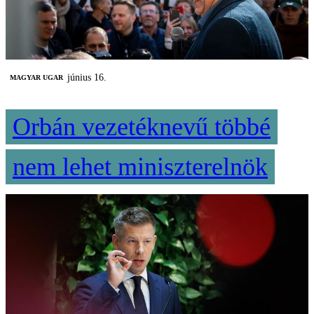
június 16.
MAGYAR UGAR
Orbán vezetéknevű többé
nem lehet miniszterelnök