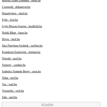
Borsod-Abaúj-Zemplén - boon.hu
Csongrád - delmagyar.hu
Dunaújváros - duol.hu
Fejér - feol.hu
Győr-Moson-Sopron - kisalfold.hu
Hajdú-Bihar - haon.hu
Heves - heol.hu
Jász-Nagykun-Szolnok - szoljon.hu
Komárom-Esztergom - kemma.hu
Nógrád - nool.hu
Somogy - sonline.hu
Szabolcs-Szatmár-Bereg - szon.hu
Tolna - teol.hu
Vas - vaol.hu
Veszprém - veol.hu
Zala - zaol.hu
Közélet