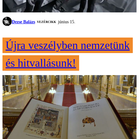
Dezse Balázs
június 15.
VEZÉRCIKK
Újra veszélyben nemzetünk
és hitvallásunk!