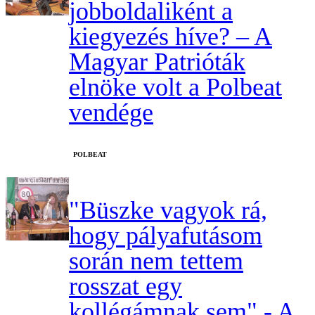
jobboldaliként a
kiegyezés híve? – A
Magyar Patrióták
elnöke volt a Polbeat
vendége
‎POLBEAT
"Büszke vagyok rá,
hogy pályafutásom
során nem tettem
rosszat egy
kollégámnak sem" - A