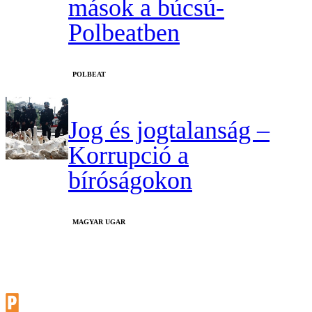
mások a búcsú-
Polbeatben
‎POLBEAT
Jog és jogtalanság –
Korrupció a
bíróságokon
MAGYAR UGAR