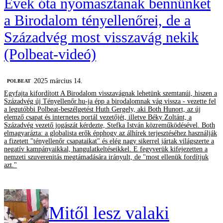
Évek óta nyomasztanak bennünket
a Birodalom tényellenőrei, de a
Századvég most visszavág nekik
(Polbeat-videó)
2025 március 14.
‎POLBEAT
Egyfajta kifordított A Birodalom visszavágnak lehetünk szemtanúi, hiszen a
Századvég új Tényellenőr.hu-ja épp a birodalomnak vág vissza - vezette fel
a legutóbbi Polbeat-beszélgetést Huth Gergely, aki Both Hunort, az új
elemző csapat és internetes portál vezetőjét, illetve Béky Zoltánt, a
Századvég vezető jogászát kérdezte, Stefka István közreműködésével. Both
elmagyarázta: a globalista erők épphogy az álhírek terjesztéséhez használják
a fizetett "tényellenőr csapataikat" és elég nagy sikerrel jártak világszerte a
negatív kampányaikkal, hangulatkeltéseikkel. E fegyverük kifejezetten a
nemzeti szuverenitás megtámadására irányult, de "most ellenük fordítjuk
azt."
Mitől lesz valaki