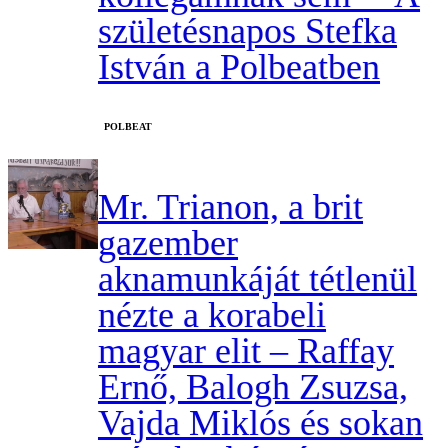
születésnapos Stefka
István a Polbeatben
‎POLBEAT
Mr. Trianon, a brit
gazember
aknamunkáját tétlenül
nézte a korabeli
magyar elit – Raffay
Ernő, Balogh Zsuzsa,
Vajda Miklós és sokan