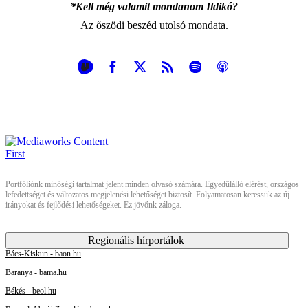
*Kell még valamit mondanom Ildikó?
Az őszödi beszéd utolsó mondata.
Portfóliónk minőségi tartalmat jelent minden olvasó számára. Egyedülálló elérést, országos
lefedettséget és változatos megjelenési lehetőséget biztosít. Folyamatosan keressük az új
irányokat és fejlődési lehetőségeket. Ez jövőnk záloga.
Regionális hírportálok
Bács-Kiskun - baon.hu
Baranya - bama.hu
Békés - beol.hu