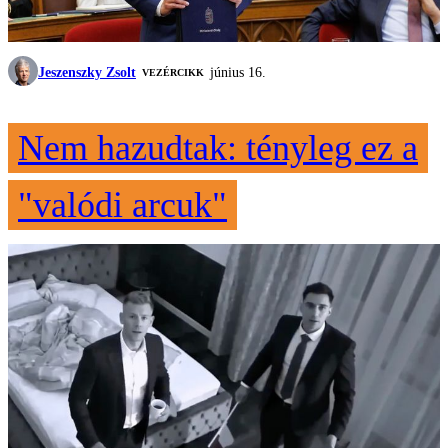
Jeszenszky Zsolt
június 16.
VEZÉRCIKK
Nem hazudtak: tényleg ez a
"valódi arcuk"