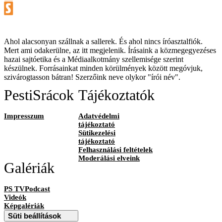
Ahol alacsonyan szállnak a sallerek. És ahol nincs íróasztalfiók.
Mert ami odakerülne, az itt megjelenik. Írásaink a közmegegyezéses
hazai sajtóetika és a Médiaalkotmány szellemisége szerint
készülnek. Forrásainkat minden körülmények között megóvjuk,
szivárogtasson bátran! Szerzőink neve olykor "írói név".
PestiSrácok
Tájékoztatók
Impresszum
Adatvédelmi
tájékoztató
Sütikezelési
tájékoztató
Felhasználási feltételek
Moderálási elveink
Galériák
PS TVPodcast
Videók
Képgalériák
Süti beállítások