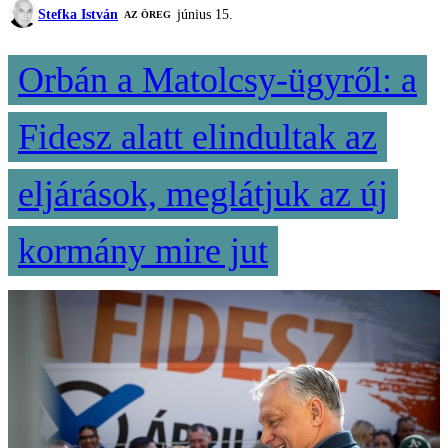
Stefka István
június 15.
AZ ÖREG
Orbán a Matolcsy-ügyről: a
Fidesz alatt elindultak az
eljárások, meglátjuk az új
kormány mire jut