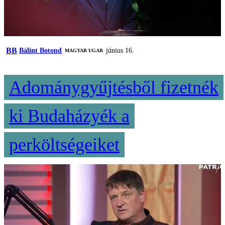
BB
Bálint Botond
június 16.
MAGYAR UGAR
Adománygyűjtésből fizetnék
ki Budaházyék a
perköltségeiket