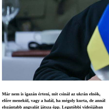
Már nem is igazán érteni, mit csinál az ukrán elnök,
előre menekül, vagy a halál, ha mégoly kurta, de annál
elszántabb angyalát játsza épp. Legutóbbi videójában