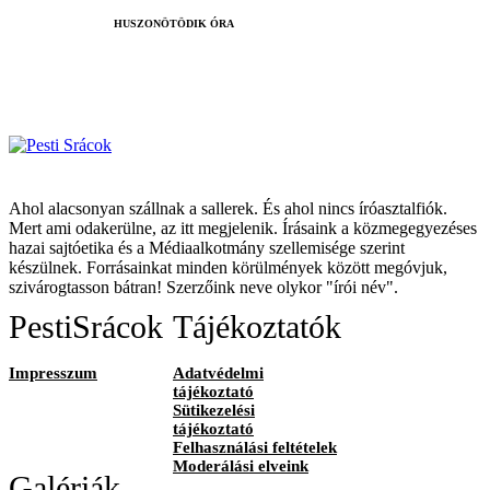
HUSZONÖTÖDIK ÓRA
Ahol alacsonyan szállnak a sallerek. És ahol nincs íróasztalfiók.
Mert ami odakerülne, az itt megjelenik. Írásaink a közmegegyezéses
hazai sajtóetika és a Médiaalkotmány szellemisége szerint
készülnek. Forrásainkat minden körülmények között megóvjuk,
szivárogtasson bátran! Szerzőink neve olykor "írói név".
PestiSrácok
Tájékoztatók
Impresszum
Adatvédelmi
tájékoztató
Sütikezelési
tájékoztató
Felhasználási feltételek
Moderálási elveink
Galériák