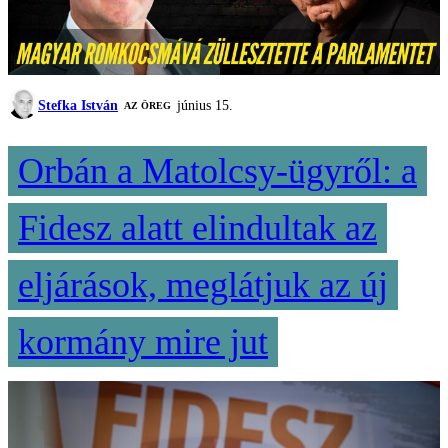
Stefka István
június 15.
AZ ÖREG
Orbán a Matolcsy-ügyről: a
Fidesz alatt elindultak az
eljárások, meglátjuk az új
kormány mire jut