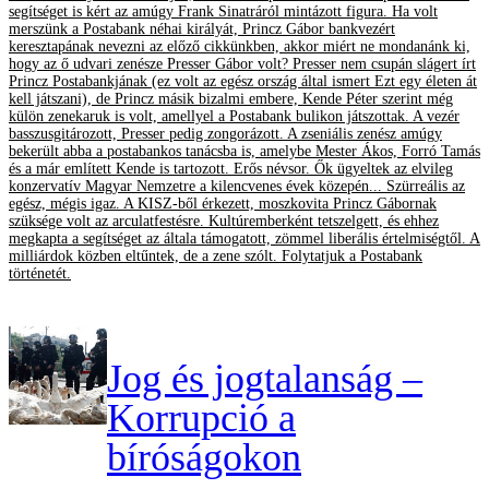
segítséget is kért az amúgy Frank Sinatráról mintázott figura. Ha volt
merszünk a Postabank néhai királyát, Princz Gábor bankvezért
keresztapának nevezni az előző cikkünkben, akkor miért ne mondanánk ki,
hogy az ő udvari zenésze Presser Gábor volt? Presser nem csupán slágert írt
Princz Postabankjának (ez volt az egész ország által ismert Ezt egy életen át
kell játszani), de Princz másik bizalmi embere, Kende Péter szerint még
külön zenekaruk is volt, amellyel a Postabank bulikon játszottak. A vezér
basszusgitározott, Presser pedig zongorázott. A zseniális zenész amúgy
bekerült abba a postabankos tanácsba is, amelybe Mester Ákos, Forró Tamás
és a már említett Kende is tartozott. Erős névsor. Ők ügyeltek az elvileg
konzervatív Magyar Nemzetre a kilencvenes évek közepén... Szürreális az
egész, mégis igaz. A KISZ-ből érkezett, moszkovita Princz Gábornak
szüksége volt az arculatfestésre. Kultúremberként tetszelgett, és ehhez
megkapta a segítséget az általa támogatott, zömmel liberális értelmiségtől. A
milliárdok közben eltűntek, de a zene szólt. Folytatjuk a Postabank
történetét.
Jog és jogtalanság –
Korrupció a
bíróságokon