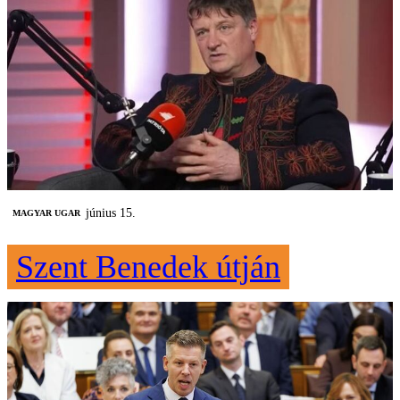
június 15.
MAGYAR UGAR
Szent Benedek útján