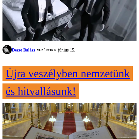
Dezse Balázs
június 15.
VEZÉRCIKK
Újra veszélyben nemzetünk
és hitvallásunk!