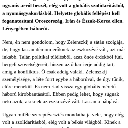
ugyanis arról beszél, elég volt a globális szolidaritásból,
a nyomásgyakorlásból. Helyette globális fellépést kell
foganatosítani Oroszország, Irán és Észak-Korea ellen.
Lényegében háborút.
Nem, én nem gondolom, hogy Zelenszkij a sátán szolgája,
de, hogy lassan démoni erőknek az eszközévé vált, azt már
inkább. Talán politikai túlélésből, azaz önös érdekből fűti,
hergeli szövetségeseit, hiszen az ő karrierje addig tart,
amíg a konfliktus. Ő csak addig valaki. Zelenszkij
személyisége, a léte forrt egybe a háborúval, de úgy tűnik,
előre menekül. És nem riad vissza egy globális méretű
háború kirobbantásától. Ebben pedig lehet, hogy súgnak
neki azok, akiknek az eszközévé vált. Lassan a bábjává.
Ugyan miféle szereptévesztés mondathatja vele, hogy elég
volt a szolidaritásból, elég volt a békés világból. Kinek a