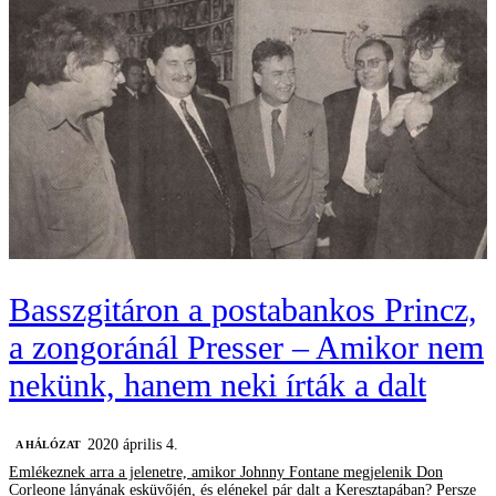
Basszgitáron a postabankos Princz,
a zongoránál Presser – Amikor nem
nekünk, hanem neki írták a dalt
2020 április 4.
A HÁLÓZAT
Emlékeznek arra a jelenetre, amikor Johnny Fontane megjelenik Don
Corleone lányának esküvőjén, és elénekel pár dalt a Keresztapában? Persze