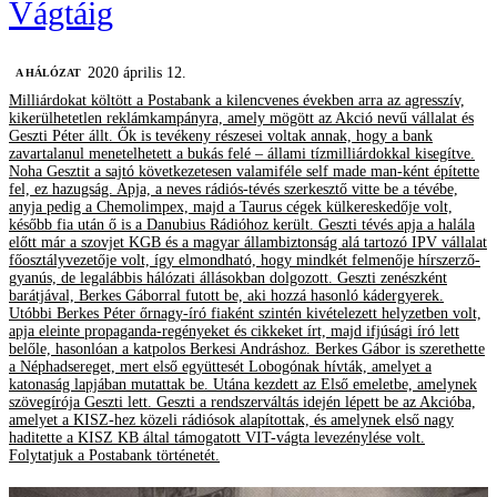
Vágtáig
2020 április 12.
A HÁLÓZAT
Milliárdokat költött a Postabank a kilencvenes években arra az agresszív,
kikerülhetetlen reklámkampányra, amely mögött az Akció nevű vállalat és
Geszti Péter állt. Ők is tevékeny részesei voltak annak, hogy a bank
zavartalanul menetelhetett a bukás felé – állami tízmilliárdokkal kisegítve.
Noha Gesztit a sajtó következetesen valamiféle self made man-ként építette
fel, ez hazugság. Apja, a neves rádiós-tévés szerkesztő vitte be a tévébe,
anyja pedig a Chemolimpex, majd a Taurus cégek külkereskedője volt,
később fia után ő is a Danubius Rádióhoz került. Geszti tévés apja a halála
előtt már a szovjet KGB és a magyar állambiztonság alá tartozó IPV vállalat
főosztályvezetője volt, így elmondható, hogy mindkét felmenője hírszerző-
gyanús, de legalábbis hálózati állásokban dolgozott. Geszti zenészként
barátjával, Berkes Gáborral futott be, aki hozzá hasonló kádergyerek.
Utóbbi Berkes Péter őrnagy-író fiaként szintén kivételezett helyzetben volt,
apja eleinte propaganda-regényeket és cikkeket írt, majd ifjúsági író lett
belőle, hasonlóan a katpolos Berkesi Andráshoz. Berkes Gábor is szerethette
a Néphadsereget, mert első együttesét Lobogónak hívták, amelyet a
katonaság lapjában mutattak be. Utána kezdett az Első emeletbe, amelynek
szövegírója Geszti lett. Geszti a rendszerváltás idején lépett be az Akcióba,
amelyet a KISZ-hez közeli rádiósok alapítottak, és amelynek első nagy
haditette a KISZ KB által támogatott VIT-vágta levezénylése volt.
Folytatjuk a Postabank történetét.