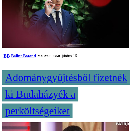
BB
Bálint Botond
június 16.
MAGYAR UGAR
Adománygyűjtésből fizetnék
ki Budaházyék a
perköltségeiket