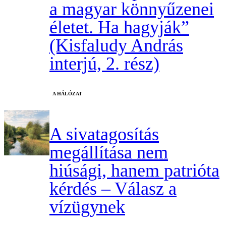
a magyar könnyűzenei
életet. Ha hagyják”
(Kisfaludy András
interjú, 2. rész)
A HÁLÓZAT
A sivatagosítás
megállítása nem
hiúsági, hanem patrióta
kérdés – Válasz a
vízügynek