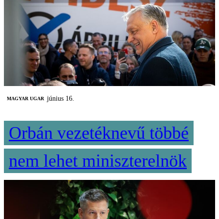
június 16.
MAGYAR UGAR
Orbán vezetéknevű többé
nem lehet miniszterelnök