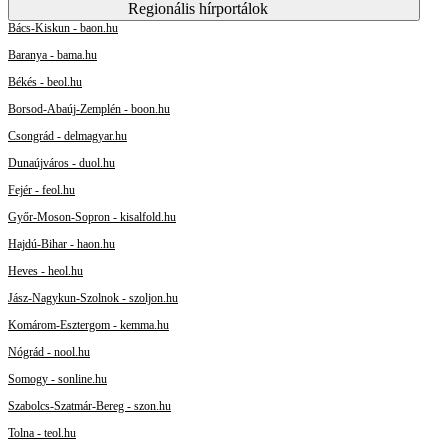
Regionális hírportálok
Bács-Kiskun - baon.hu
Baranya - bama.hu
Békés - beol.hu
Borsod-Abaúj-Zemplén - boon.hu
Csongrád - delmagyar.hu
Dunaújváros - duol.hu
Fejér - feol.hu
Győr-Moson-Sopron - kisalfold.hu
Hajdú-Bihar - haon.hu
Heves - heol.hu
Jász-Nagykun-Szolnok - szoljon.hu
Komárom-Esztergom - kemma.hu
Nógrád - nool.hu
Somogy - sonline.hu
Szabolcs-Szatmár-Bereg - szon.hu
Tolna - teol.hu