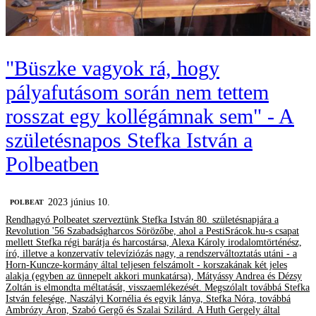
"Büszke vagyok rá, hogy
pályafutásom során nem tettem
rosszat egy kollégámnak sem" - A
születésnapos Stefka István a
Polbeatben
2023 június 10.
‎POLBEAT
Rendhagyó Polbeatet szerveztünk Stefka István 80. születésnapjára a
Revolution '56 Szabadságharcos Sörözőbe, ahol a PestiSrácok.hu-s csapat
mellett Stefka régi barátja és harcostársa, Alexa Károly irodalomtörténész,
író, illetve a konzervatív televíziózás nagy, a rendszerváltoztatás utáni - a
Horn-Kuncze-kormány által teljesen felszámolt - korszakának két jeles
alakja (egyben az ünnepelt akkori munkatársa), Mátyássy Andrea és Dézsy
Zoltán is elmondta méltatását, visszaemlékezését. Megszólalt továbbá Stefka
István felesége, Naszályi Kornélia és egyik lánya, Stefka Nóra, továbbá
Ambrózy Áron, Szabó Gergő és Szalai Szilárd. A Huth Gergely által