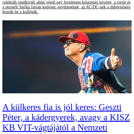
celebrált rendkívüli adást végül egy fergeteges köszöntés követte, a tortát és
a pezsgőt Stefka István kedvenc együttesének, az AC/DC-nek a dübörgésére
hozták be a kollégák.
A külkeres fia is jól keres: Geszti
Péter, a kádergyerek, avagy a KISZ
KB VIT-vágtájától a Nemzeti