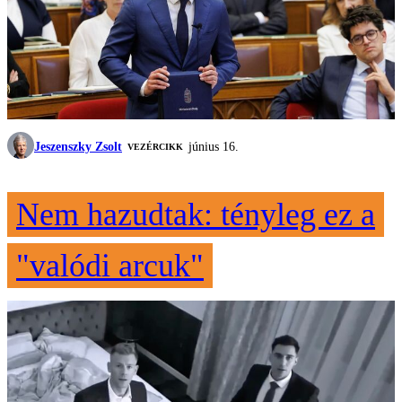
Jeszenszky Zsolt
június 16.
VEZÉRCIKK
Nem hazudtak: tényleg ez a
"valódi arcuk"