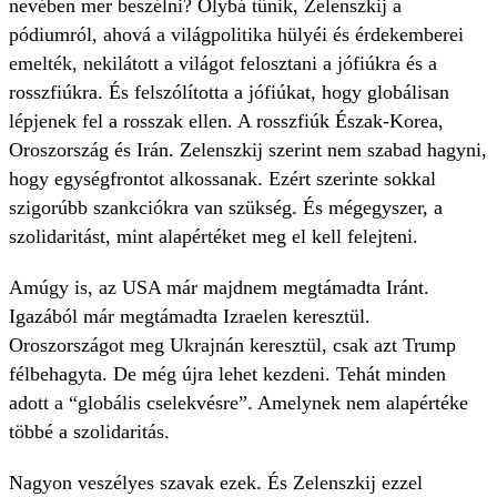
nevében mer beszélni? Olybá tűnik, Zelenszkij a
pódiumról, ahová a világpolitika hülyéi és érdekemberei
emelték, nekilátott a világot felosztani a jófiúkra és a
rosszfiúkra. És felszólította a jófiúkat, hogy globálisan
lépjenek fel a rosszak ellen. A rosszfiúk Észak-Korea,
Oroszország és Irán. Zelenszkij szerint nem szabad hagyni,
hogy egységfrontot alkossanak. Ezért szerinte sokkal
szigorúbb szankciókra van szükség. És mégegyszer, a
szolidaritást, mint alapértéket meg el kell felejteni.
Amúgy is, az USA már majdnem megtámadta Iránt.
Igazából már megtámadta Izraelen keresztül.
Oroszországot meg Ukrajnán keresztül, csak azt Trump
félbehagyta. De még újra lehet kezdeni. Tehát minden
adott a “globális cselekvésre”. Amelynek nem alapértéke
többé a szolidaritás.
Nagyon veszélyes szavak ezek. És Zelenszkij ezzel