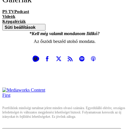
PS TVPodcast
Videók
Képgalériák
Süti beállítások
*Kell még valamit mondanom Ildikó?
Az őszödi beszéd utolsó mondata.
Portfóliónk minőségi tartalmat jelent minden olvasó számára. Egyedülálló elérést, országos
lefedettséget és változatos megjelenési lehetőséget biztosít. Folyamatosan keressük az új
irányokat és fejlődési lehetőségeket. Ez jövőnk záloga.