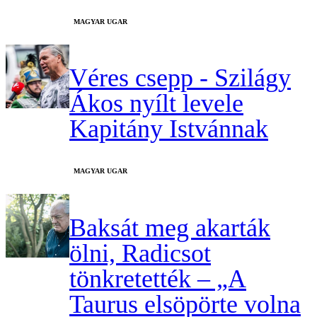
MAGYAR UGAR
Véres csepp - Szilágy
Ákos nyílt levele
Kapitány Istvánnak
MAGYAR UGAR
Baksát meg akarták
ölni, Radicsot
tönkretették – „A
Taurus elsöpörte volna