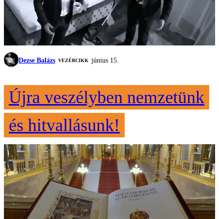
Dezse Balázs
június 15.
VEZÉRCIKK
Újra veszélyben nemzetünk
és hitvallásunk!