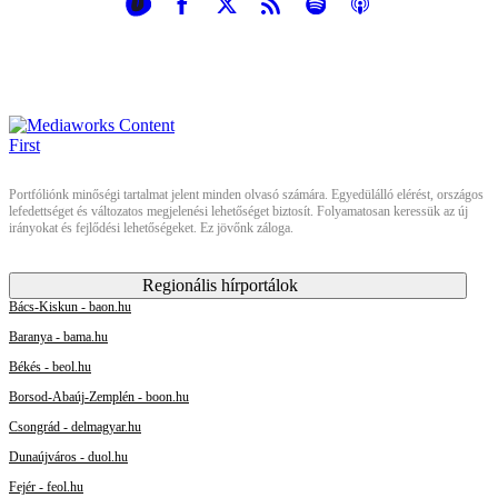
Portfóliónk minőségi tartalmat jelent minden olvasó számára. Egyedülálló elérést, országos
lefedettséget és változatos megjelenési lehetőséget biztosít. Folyamatosan keressük az új
irányokat és fejlődési lehetőségeket. Ez jövőnk záloga.
Regionális hírportálok
Bács-Kiskun - baon.hu
Baranya - bama.hu
Békés - beol.hu
Borsod-Abaúj-Zemplén - boon.hu
Csongrád - delmagyar.hu
Dunaújváros - duol.hu
Fejér - feol.hu