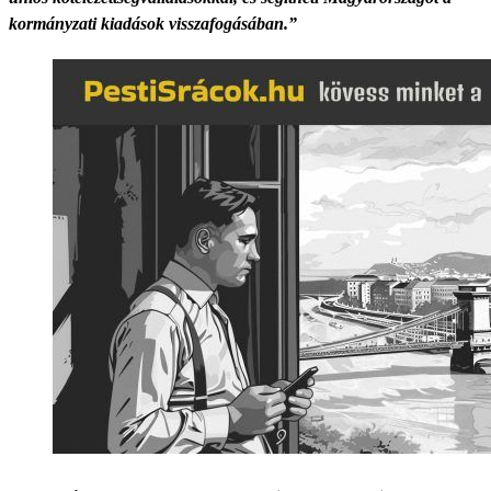
kormányzati kiadások visszafogásában.”