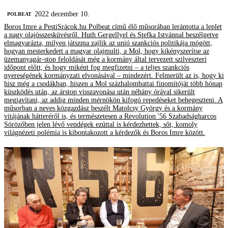
2022 december 10.
‎POLBEAT
Boros Imre a PestiSrácok.hu Polbeat című élő műsorában lerántotta a leplet
a nagy olajösszesküvésről. Huth Gergellyel és Stefka Istvánnal beszélgetve
elmagyarázta, milyen játszma zajlik az unió szankciós politikája mögött,
hogyan mesterkedett a magyar olajmulti, a Mol, hogy kikényszerítse az
üzemanyagár-stop feloldását még a kormány által tervezett szilveszteri
időpont előtt, és hogy miként fog megfizetni – a teljes szankciós
nyereségének kormányzati elvonásával – mindezért. Felmerült az is, hogy ki
hisz még a csodákban, hiszen a Mol százhalombattai finomítóját több hónap
küszködés után, az árstop visszavonása után néhány órával sikerült
megjavítani, az addig minden mérnökön kifogó repedéseket behegeszteni. A
műsorban a neves közgazdász beszélt Matolcsy György és a kormány
vitájának hátteréről is, és természetesen a Revolution '56 Szabadságharcos
Sörözőben jelen lévő vendégek ezúttal is kérdezhettek, sőt, komoly
világnézeti polémia is kibontakozott a kérdezők és Boros Imre között.