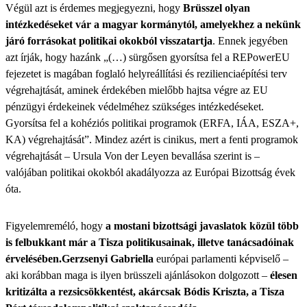
Végül azt is érdemes megjegyezni, hogy
Brüsszel olyan
intézkedéseket vár a magyar kormánytól, amelyekhez a nekünk
járó forrásokat politikai okokból visszatartja
. Ennek jegyében
azt írják, hogy hazánk „(…) sürgősen gyorsítsa fel a REPowerEU
fejezetet is magában foglaló helyreállítási és rezilienciaépítési terv
végrehajtását, aminek érdekében mielőbb hajtsa végre az EU
pénzügyi érdekeinek védelméhez szükséges intézkedéseket.
Gyorsítsa fel a kohéziós politikai programok (ERFA, IÁA, ESZA+,
KA) végrehajtását”. Mindez azért is cinikus, mert a fenti programok
végrehajtását – Ursula Von der Leyen bevallása szerint is –
valójában politikai okokból akadályozza az Európai Bizottság évek
óta.
Figyelemreméló, hogy
a mostani bizottsági javaslatok közül több
is felbukkant már a Tisza politikusainak, illetve tanácsadóinak
érvelésében.
Gerzsenyi Gabriella
európai parlamenti képviselő –
aki korábban maga is ilyen brüsszeli ajánlásokon dolgozott –
élesen
kritizálta a rezsicsökkentést, akárcsak Bódis Kriszta, a Tisza