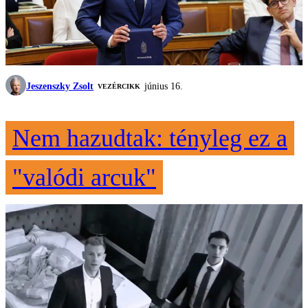
Jeszenszky Zsolt
június 16.
VEZÉRCIKK
Nem hazudtak: tényleg ez a
"valódi arcuk"