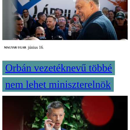
június 16.
MAGYAR UGAR
Orbán vezetéknevű többé
nem lehet miniszterelnök