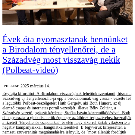
Évek óta nyomasztanak bennünket
a Birodalom tényellenőrei, de a
Századvég most visszavág nekik
(Polbeat-videó)
2025 március 14.
‎POLBEAT
Egyfajta kifordított A Birodalom visszavágnak lehetünk szemtanúi, hiszen a
Századvég új Tényellenőr.hu-ja épp a birodalomnak vág vissza - vezette fel
a legutóbbi Polbeat-beszélgetést Huth Gergely, aki Both Hunort, az új
elemző csapat és internetes portál vezetőjét, illetve Béky Zoltánt, a
Századvég vezető jogászát kérdezte, Stefka István közreműködésével. Both
elmagyarázta: a globalista erők épphogy az álhírek terjesztéséhez használják
a fizetett "tényellenőr csapataikat" és elég nagy sikerrel jártak világszerte a
negatív kampányaikkal, hangulatkeltéseikkel. E fegyverük kifejezetten a
nemzeti szuverenitás megtámadására irányult, de "most ellenük fordítjuk