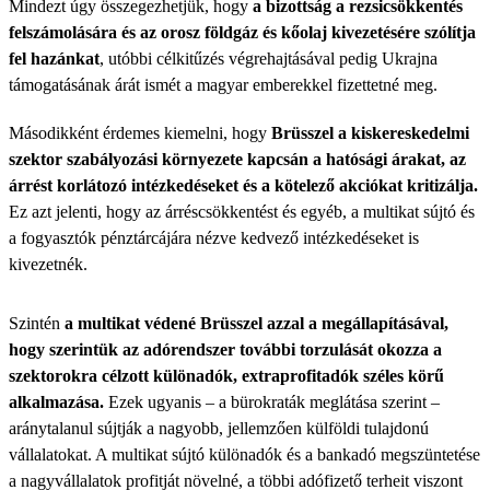
Mindezt úgy összegezhetjük, hogy
a bizottság a rezsicsökkentés
felszámolására és az orosz földgáz és kőolaj kivezetésére szólítja
fel hazánkat
, utóbbi célkitűzés végrehajtásával pedig Ukrajna
támogatásának árát ismét a magyar emberekkel fizettetné meg.
Másodikként érdemes kiemelni, hogy
Brüsszel a kiskereskedelmi
szektor szabályozási környezete kapcsán a hatósági árakat, az
árrést korlátozó intézkedéseket és a kötelező akciókat kritizálja.
Ez azt jelenti, hogy az árréscsökkentést és egyéb, a multikat sújtó és
a fogyasztók pénztárcájára nézve kedvező intézkedéseket is
kivezetnék.
Szintén
a multikat védené Brüsszel azzal a megállapításával,
hogy szerintük az adórendszer további torzulását okozza a
szektorokra célzott különadók, extraprofitadók széles körű
alkalmazása.
Ezek ugyanis – a bürokraták meglátása szerint –
aránytalanul sújtják a nagyobb, jellemzően külföldi tulajdonú
vállalatokat. A multikat sújtó különadók és a bankadó megszüntetése
a nagyvállalatok profitját növelné, a többi adófizető terheit viszont