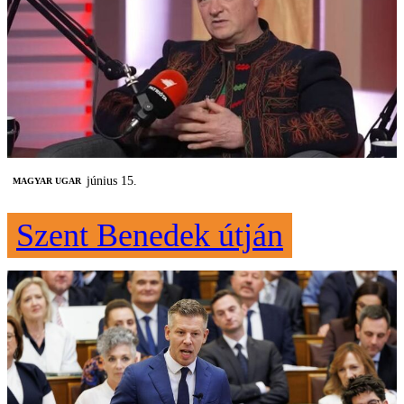
június 15.
MAGYAR UGAR
Szent Benedek útján