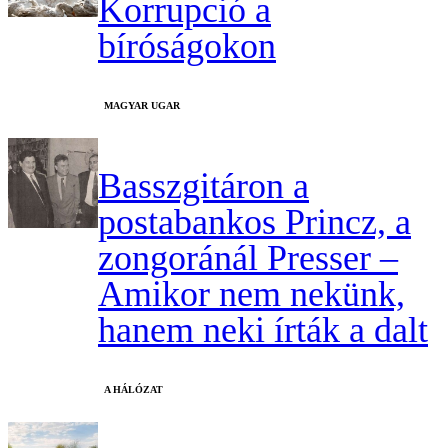
Korrupció a
bíróságokon
MAGYAR UGAR
Basszgitáron a
postabankos Princz, a
zongoránál Presser –
Amikor nem nekünk,
hanem neki írták a dalt
A HÁLÓZAT