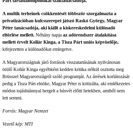
Párt társadalompolitikai szaktanácsadója.
A multik terheinek csökkentését többször szorgalmazta a
privatizációban kulcsszerepet játszó Raskó György, Magyar
Péter tanácsadója, aki kiállt a kiskereskedelmi különadó
eltörlése mellett.
Néhány napja
az adórendszer átalakítása
mellett érvelt Kollár Kinga, a Tisza Párt uniós képviselője,
kifejezetten a különadókat emlegetve.
A Magyarországnak járó források visszatartásának nyilvánosan
örülő Kollár Kinga egyébként kedden kritika nélkül osztotta meg
Brüsszel Magyarországról szóló programját. Az árrések korlátozását
pedig a Tisza Párt elnöke, Magyar Péter is kritizálta, aki emlékezetes
módon tojáshiánnyal hergelt a húsvét előtti hetekben, amiből nem
lett semmi.
Forrás: Magyar Nemzet
Vezető kép: MTI