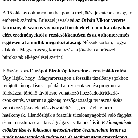
A 15 oldalas dokumentum hat pontja mélyütést jelentene a magyar
emberek számára. Brüsszel javaslatai
az Orbán Viktor vezette
kormányok számos vívmányát törölnék el a munka világában
elért eredményektől a rezsicsökkentésen és az otthonteremtés
segítésén át a multik megadóztatásáig.
Nézzük sorban, hogyan
alakulna Magyarország kormányzása a jövőben a brüsszeli
bürokraták elképzelései szerint!
Először is,
az Európai Bizottság kivezetné a rezsicsökkentést
.
Úgy látják, hogy „Magyarországon a fosszilis tüzelőanyagokhoz
nyújtott támogatások – például a rezsicsökkentési program, a
földgázzal történő távfűtésre vonatkozó hozzáadottértékadó-
csökkentés, valamint a gázolaj mezőgazdasági felhasználására
vonatkozó jövedékiadó-visszatérítés – gazdaságilag nem
hatékonyak, állandósítják a fosszilis tüzelőanyagoktól való függést,
és nem ösztönzik a lakossági ágazat villamosítását.
E támogatások
csökkentése és fokozatos megszüntetése összhangban lenne az
uniós kötelezettségvállalásokkal, és segítheti Magyarországot a