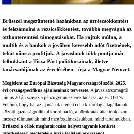
Brüsszel megszüntetné hazánkban az árréscsökkentést
és felszámolná a rezsicsökkentést, továbbá megvágná az
otthonteremtési támogatásokat. Ha rajtuk múlna, a
multik és a bankok a jövőben kevesebb adót fizetnének,
tehát nőne a profitjuk. A javaslatok több pontja már
felbukkant a Tisza Párt politikusainak, illetve
tanácsadójának az érvelésében - írja a Magyar Nemzet.
Megjelent az Európai Bizottság Magyarországról szóló, 2025.
évi országspecifikus ajánlásainak tervezete.
A javaslatcsomagról
június 20-án szavaz a pénzügyminiszterek tanácsa, az ECOFIN.
Feltűnő, hogy bár az ajánlások eredeti célja kizárólag a tagállamok
közötti gazdaságpolitikai koordináció, a bürokraták által írtak azon
messze túlmutatnak mind megfogalmazásukban, mind tartalmukban.
Brüsszel a célok meghatározása helyett ugyanis konkrét
intézkedések megtételére hívja fel Magyarországot.