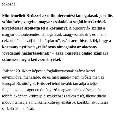
fokozná.
Mindemellett Brüsszel az otthonteremtési támogatások jelentős
szűkítésére, vagyis a magyar családokat segítő intézkedések
kivezetésére szólította fel a kormányt.
A bürokraták szerint a
magyar otthonteremtési támogatások „nagyvonalúak”, és „nem
célzottak”, „torzítják a lakáspiacot”, ezért
arra hívnak fel, hogy a
kormány nyújtson „célirányos támogatást az alacsony
jövedelmű háztartásoknak” – azaz, rengeteg család számára
szüntesse meg a kedvezményeket.
Jóllehet 2010-hez képest a foglalkoztatottak száma közel
egymillióval magasabb, de ez még mindig nem győzte meg az
Európai Bizottságot. Brüsszel tehát tovább támadja a teljes
foglalkoztatottságot eredményező magyar intézkedéseket, és
többféleképpen kritizálja a szakképzés fejlesztését, illetve direkt
módon támadja a munkanélküliségi ellátások korábbi, aktivitásra
sarkaló átalakítását.