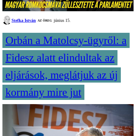
Stefka István
június 15.
AZ ÖREG
Orbán a Matolcsy-ügyről: a
Fidesz alatt elindultak az
eljárások, meglátjuk az új
kormány mire jut