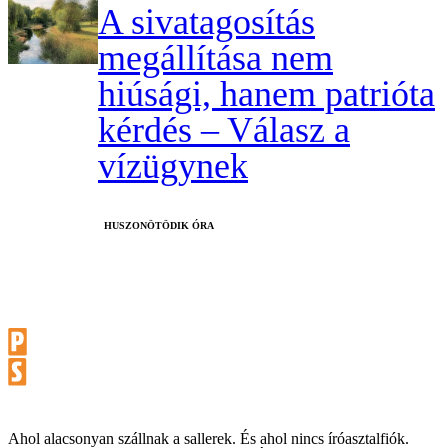
A sivatagosítás
megállítása nem
hiúsági, hanem patrióta
kérdés – Válasz a
vízügynek
HUSZONÖTÖDIK ÓRA
Ahol alacsonyan szállnak a sallerek. És ahol nincs íróasztalfiók.