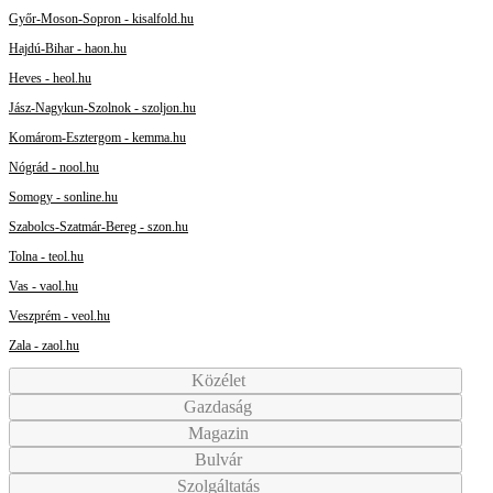
Győr-Moson-Sopron - kisalfold.hu
Hajdú-Bihar - haon.hu
Heves - heol.hu
Jász-Nagykun-Szolnok - szoljon.hu
Komárom-Esztergom - kemma.hu
Nógrád - nool.hu
Somogy - sonline.hu
Szabolcs-Szatmár-Bereg - szon.hu
Tolna - teol.hu
Vas - vaol.hu
Veszprém - veol.hu
Zala - zaol.hu
Közélet
Gazdaság
Magazin
Bulvár
Szolgáltatás