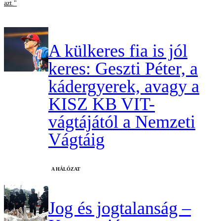
azt."
A külkeres fia is jól
keres: Geszti Péter, a
kádergyerek, avagy a
KISZ KB VIT-
vágtájától a Nemzeti
Vágtáig
A HÁLÓZAT
Jog és jogtalanság –