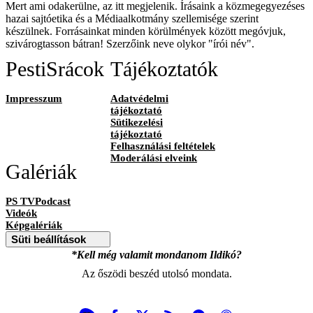
Mert ami odakerülne, az itt megjelenik. Írásaink a közmegegyezéses
hazai sajtóetika és a Médiaalkotmány szellemisége szerint
készülnek. Forrásainkat minden körülmények között megóvjuk,
szivárogtasson bátran! Szerzőink neve olykor "írói név".
PestiSrácok
Tájékoztatók
Impresszum
Adatvédelmi
tájékoztató
Sütikezelési
tájékoztató
Felhasználási feltételek
Moderálási elveink
Galériák
PS TVPodcast
Videók
Képgalériák
Süti beállítások
*Kell még valamit mondanom Ildikó?
Az őszödi beszéd utolsó mondata.