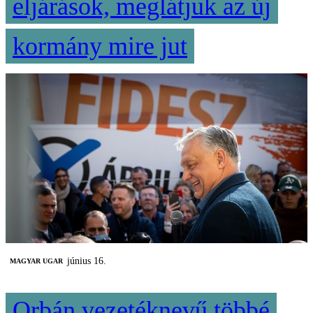
eljárások, meglátjuk az új
kormány mire jut
június 16.
MAGYAR UGAR
Orbán vezetéknevű többé