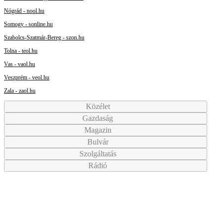
Nógrád - nool.hu
Somogy - sonline.hu
Szabolcs-Szatmár-Bereg - szon.hu
Tolna - teol.hu
Vas - vaol.hu
Veszprém - veol.hu
Zala - zaol.hu
Közélet
Gazdaság
Magazin
Bulvár
Szolgáltatás
Rádió