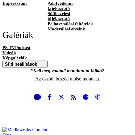
Impresszum
Adatvédelmi
tájékoztató
Sütikezelési
tájékoztató
Felhasználási feltételek
Moderálási elveink
Galériák
PS TVPodcast
Videók
Képgalériák
Süti beállítások
*Kell még valamit mondanom Ildikó?
Az őszödi beszéd utolsó mondata.