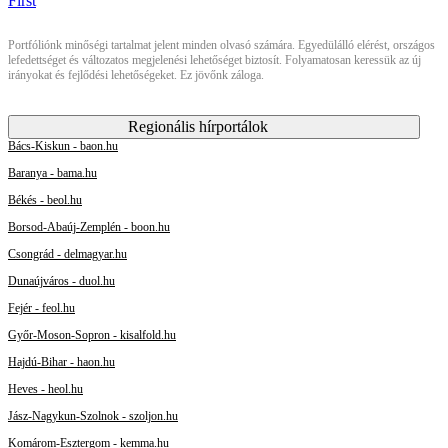
Portfóliónk minőségi tartalmat jelent minden olvasó számára. Egyedülálló elérést, országos
lefedettséget és változatos megjelenési lehetőséget biztosít. Folyamatosan keressük az új
irányokat és fejlődési lehetőségeket. Ez jövőnk záloga.
Regionális hírportálok
Bács-Kiskun - baon.hu
Baranya - bama.hu
Békés - beol.hu
Borsod-Abaúj-Zemplén - boon.hu
Csongrád - delmagyar.hu
Dunaújváros - duol.hu
Fejér - feol.hu
Győr-Moson-Sopron - kisalfold.hu
Hajdú-Bihar - haon.hu
Heves - heol.hu
Jász-Nagykun-Szolnok - szoljon.hu
Komárom-Esztergom - kemma.hu