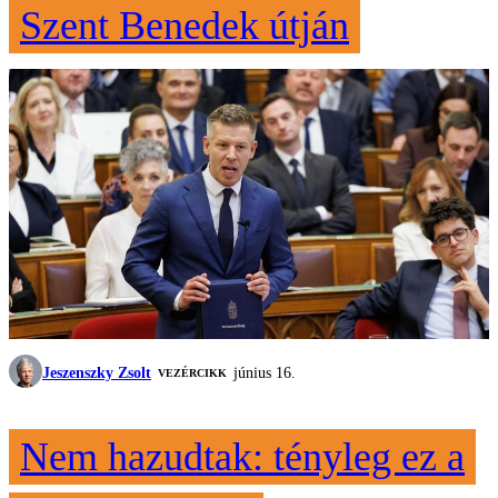
Szent Benedek útján
Jeszenszky Zsolt
június 16.
VEZÉRCIKK
Nem hazudtak: tényleg ez a