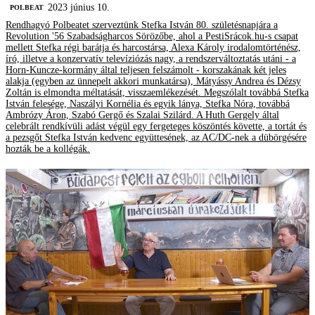
2023 június 10.
‎POLBEAT
Rendhagyó Polbeatet szerveztünk Stefka István 80. születésnapjára a
Revolution '56 Szabadságharcos Sörözőbe, ahol a PestiSrácok.hu-s csapat
mellett Stefka régi barátja és harcostársa, Alexa Károly irodalomtörténész,
író, illetve a konzervatív televíziózás nagy, a rendszerváltoztatás utáni - a
Horn-Kuncze-kormány által teljesen felszámolt - korszakának két jeles
alakja (egyben az ünnepelt akkori munkatársa), Mátyássy Andrea és Dézsy
Zoltán is elmondta méltatását, visszaemlékezését. Megszólalt továbbá Stefka
István felesége, Naszályi Kornélia és egyik lánya, Stefka Nóra, továbbá
Ambrózy Áron, Szabó Gergő és Szalai Szilárd. A Huth Gergely által
celebrált rendkívüli adást végül egy fergeteges köszöntés követte, a tortát és
a pezsgőt Stefka István kedvenc együttesének, az AC/DC-nek a dübörgésére
hozták be a kollégák.