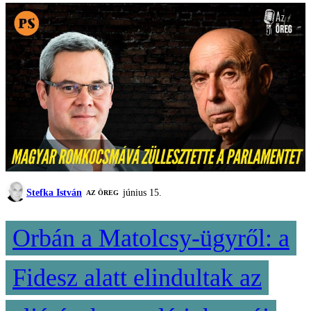
Stefka István
június 15.
AZ ÖREG
Orbán a Matolcsy-ügyről: a
Fidesz alatt elindultak az