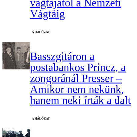
vágtájától a Nemzeti
Vágtáig
A HÁLÓZAT
Basszgitáron a
postabankos Princz, a
zongoránál Presser –
Amikor nem nekünk,
hanem neki írták a dalt
A HÁLÓZAT