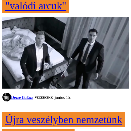
"valódi arcuk"
Dezse Balázs
június 15.
VEZÉRCIKK
Újra veszélyben nemzetünk