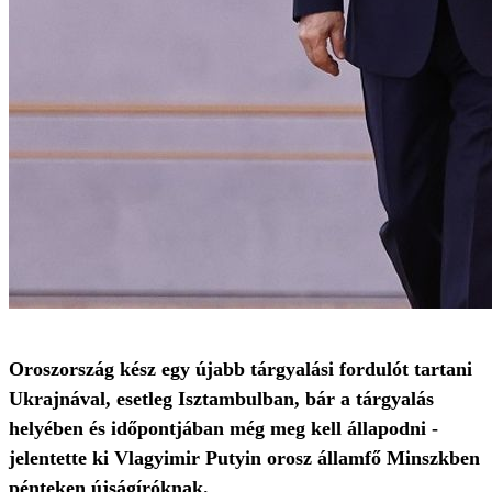
Oroszország kész egy újabb tárgyalási fordulót tartani
Ukrajnával, esetleg Isztambulban, bár a tárgyalás
helyében és időpontjában még meg kell állapodni -
jelentette ki Vlagyimir Putyin orosz államfő Minszkben
pénteken újságíróknak.