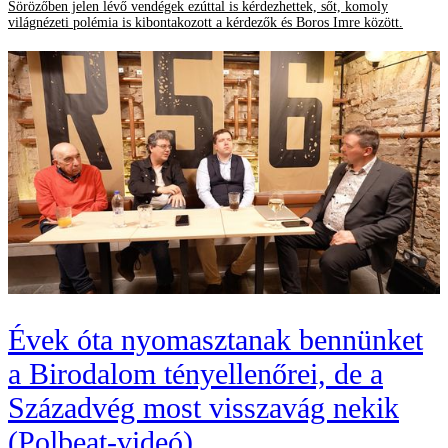
Sörözőben jelen lévő vendégek ezúttal is kérdezhettek, sőt, komoly
világnézeti polémia is kibontakozott a kérdezők és Boros Imre között.
Évek óta nyomasztanak bennünket
a Birodalom tényellenőrei, de a
Századvég most visszavág nekik
(Polbeat-videó)