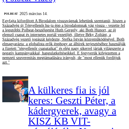
2025 március 14.
‎POLBEAT
Egyfajta kifordított A Birodalom visszavágnak lehetünk szemtanúi, hiszen a
Századvég új Tényellenőr.hu-ja épp a birodalomnak vág vissza - vezette fel
a legutóbbi Polbeat-beszélgetést Huth Gergely, aki Both Hunort, az új
elemző csapat és internetes portál vezetőjét, illetve Béky Zoltánt, a
Századvég vezető jogászát kérdezte, Stefka István közreműködésével. Both
elmagyarázta: a globalista erők épphogy az álhírek terjesztéséhez használják
a fizetett "tényellenőr csapataikat" és elég nagy sikerrel jártak világszerte a
negatív kampányaikkal, hangulatkeltéseikkel. E fegyverük kifejezetten a
nemzeti szuverenitás megtámadására irányult, de "most ellenük fordítjuk
azt."
A külkeres fia is jól
keres: Geszti Péter, a
kádergyerek, avagy a
KISZ KB VIT-