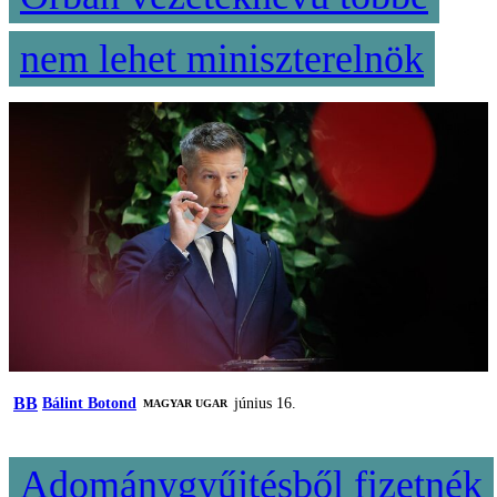
nem lehet miniszterelnök
BB
Bálint Botond
június 16.
MAGYAR UGAR
Adománygyűjtésből fizetnék