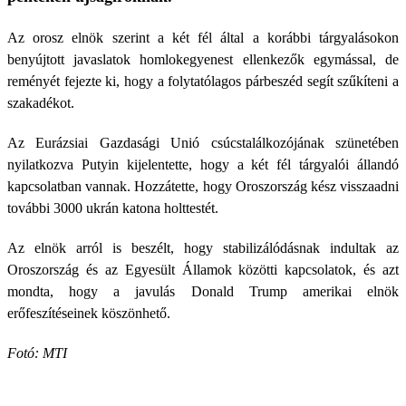
Az orosz elnök szerint a két fél által a korábbi tárgyalásokon
benyújtott javaslatok homlokegyenest ellenkezők egymással, de
reményét fejezte ki, hogy a folytatólagos párbeszéd segít szűkíteni a
szakadékot.
Az Eurázsiai Gazdasági Unió csúcstalálkozójának szünetében
nyilatkozva Putyin kijelentette, hogy a két fél tárgyalói állandó
kapcsolatban vannak. Hozzátette, hogy Oroszország kész visszaadni
további 3000 ukrán katona holttestét.
Az elnök arról is beszélt, hogy stabilizálódásnak indultak az
Oroszország és az Egyesült Államok közötti kapcsolatok, és azt
mondta, hogy a javulás Donald Trump amerikai elnök
erőfeszítéseinek köszönhető.
Fotó: MTI