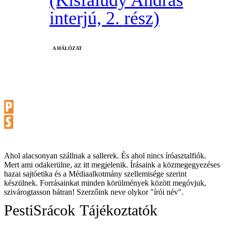
interjú, 2. rész)
A HÁLÓZAT
Ahol alacsonyan szállnak a sallerek. És ahol nincs íróasztalfiók.
Mert ami odakerülne, az itt megjelenik. Írásaink a közmegegyezéses
hazai sajtóetika és a Médiaalkotmány szellemisége szerint
készülnek. Forrásainkat minden körülmények között megóvjuk,
szivárogtasson bátran! Szerzőink neve olykor "írói név".
PestiSrácok
Tájékoztatók