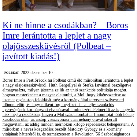
Ki ne hinne a csodákban? – Boros
Imre lerántotta a leplet a nagy
olajösszesküvésről (Polbeat –
javított kiadás!)
2022 december 10.
‎POLBEAT
Boros Imre a PestiSrácok.hu Polbeat című élő műsorában lerántotta a leplet
a nagy olajösszesküvésről. Huth Gergellyel és Stefka Istvánnal beszélgetve
elmagyarázta, milyen játszma zajlik az unió szankciós politikája mögött,
hogyan mesterkedett a magyar olajmulti, a Mol, hogy kikényszerítse az
üzemanyagár-stop feloldását még a kormány által tervezett szilveszteri
időpont előtt, és hogy miként fog megfizetni – a teljes szankciós
nyereségének kormányzati elvonásával – mindezért. Felmerült az is, hogy ki
hisz még a csodákban, hiszen a Mol százhalombattai finomítóját több hónap
küszködés után, az árstop visszavonása után néhány órával sikerült
megjavítani, az addig minden mérnökön kifogó repedéseket behegeszteni. A
műsorban a neves közgazdász beszélt Matolcsy György és a kormány
vitájának hátteréről is, és természetesen a Revolution '56 Szabadságharcos