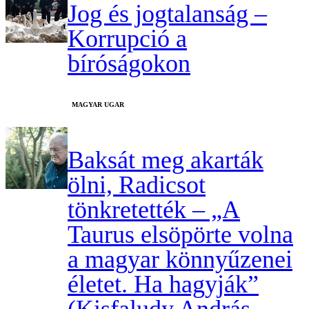
Jog és jogtalanság –
Korrupció a
bíróságokon
MAGYAR UGAR
Baksát meg akarták
ölni, Radicsot
tönkretették – „A
Taurus elsöpörte volna
a magyar könnyűzenei
életet. Ha hagyják”
(Kisfaludy András