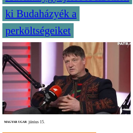
ki Budaházyék a
perköltségeiket
június 15.
MAGYAR UGAR