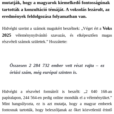
mutatják, hogy a magyarok kiemelkedő fontosságúnak
tartották a konzultáció témáját. A voksolás lezárult, az
eredmények feldolgozása folyamatban van.
Voks
Hidvéghi szerint a számok magukért beszélnek: „Véget ért a
2025
véleménynyilvánító szavazás, és elképesztően magas
részvételi számok születtek.” Hozzátette:
Összesen 2 284 732 ember vett részt rajta – ez
óriási szám, még európai szinten is.
Hidvéghi a részvétel formáiról is beszélt: „2 040 168-an
papíralapon, 244 564-en pedig online mondták el a véleményüket.”
Mint hangsúlyozta, ez is azt mutatja, hogy a magyar emberek
fontosnak tartották, hogy beleszóljanak az őket közvetlenül érintő