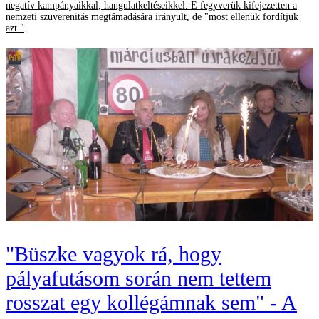
negatív kampányaikkal, hangulatkeltéseikkel. E fegyverük kifejezetten a
nemzeti szuverenitás megtámadására irányult, de "most ellenük fordítjuk
azt."
"Büszke vagyok rá, hogy
pályafutásom során nem tettem
rosszat egy kollégámnak sem" - A