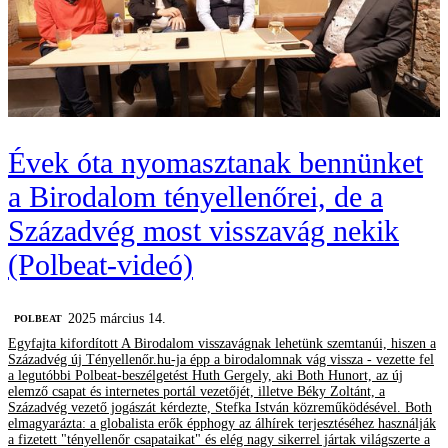
Évek óta nyomasztanak bennünket
a Birodalom tényellenőrei, de a
Századvég most visszavág nekik
(Polbeat-videó)
2025 március 14.
‎POLBEAT
Egyfajta kifordított A Birodalom visszavágnak lehetünk szemtanúi, hiszen a
Századvég új Tényellenőr.hu-ja épp a birodalomnak vág vissza - vezette fel
a legutóbbi Polbeat-beszélgetést Huth Gergely, aki Both Hunort, az új
elemző csapat és internetes portál vezetőjét, illetve Béky Zoltánt, a
Századvég vezető jogászát kérdezte, Stefka István közreműködésével. Both
elmagyarázta: a globalista erők épphogy az álhírek terjesztéséhez használják
a fizetett "tényellenőr csapataikat" és elég nagy sikerrel jártak világszerte a