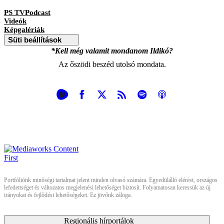
PS TVPodcast
Videók
Képgalériák
Süti beállítások
*Kell még valamit mondanom Ildikó?
Az őszödi beszéd utolsó mondata.
Portfóliónk minőségi tartalmat jelent minden olvasó számára. Egyedülálló elérést, országos
lefedettséget és változatos megjelenési lehetőséget biztosít. Folyamatosan keressük az új
irányokat és fejlődési lehetőségeket. Ez jövőnk záloga.
Regionális hírportálok