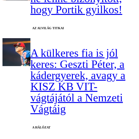
hogy Portik gyilkos!
AZ ALVILÁG TITKAI
A külkeres fia is jól
keres: Geszti Péter, a
kádergyerek, avagy a
KISZ KB VIT-
vágtájától a Nemzeti
Vágtáig
A HÁLÓZAT