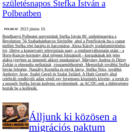
születésnapos Stefka István a
Polbeatben
2023 június 10.
‎POLBEAT
Rendhagyó Polbeatet szerveztünk Stefka István 80. születésnapjára a
Revolution '56 Szabadságharcos Sörözőbe, ahol a PestiSrácok.hu-s csapat
mellett Stefka régi barátja és harcostársa, Alexa Károly irodalomtörténész,
író, illetve a konzervatív televíziózás nagy, a rendszerváltoztatás utáni - a
Horn-Kuncze-kormány által teljesen felszámolt - korszakának két jeles
alakja (egyben az ünnepelt akkori munkatársa), Mátyássy Andrea és Dézsy
Zoltán is elmondta méltatását, visszaemlékezését. Megszólalt továbbá Stefka
István felesége, Naszályi Kornélia és egyik lánya, Stefka Nóra, továbbá
Ambrózy Áron, Szabó Gergő és Szalai Szilárd. A Huth Gergely által
celebrált rendkívüli adást végül egy fergeteges köszöntés követte, a tortát és
a pezsgőt Stefka István kedvenc együttesének, az AC/DC-nek a dübörgésére
hozták be a kollégák.
Álljunk ki közösen a
migrációs paktum