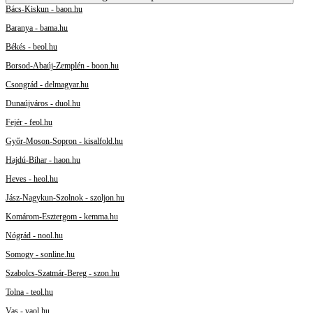
Bács-Kiskun - baon.hu
Baranya - bama.hu
Békés - beol.hu
Borsod-Abaúj-Zemplén - boon.hu
Csongrád - delmagyar.hu
Dunaújváros - duol.hu
Fejér - feol.hu
Győr-Moson-Sopron - kisalfold.hu
Hajdú-Bihar - haon.hu
Heves - heol.hu
Jász-Nagykun-Szolnok - szoljon.hu
Komárom-Esztergom - kemma.hu
Nógrád - nool.hu
Somogy - sonline.hu
Szabolcs-Szatmár-Bereg - szon.hu
Tolna - teol.hu
Vas - vaol.hu