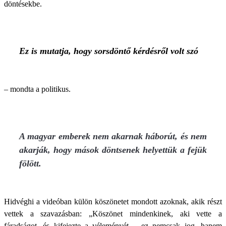
döntésekbe.
Ez is mutatja, hogy sorsdöntő kérdésről volt szó
– mondta a politikus.
A magyar emberek nem akarnak háborút, és nem
akarják, hogy mások döntsenek helyettük a fejük
fölött.
Hidvéghi a videóban külön köszönetet mondott azoknak, akik részt
vettek a szavazásban: „Köszönet mindenkinek, aki vette a
fáradságot, és kifejezte a véleményét – ez nemcsak jog, hanem