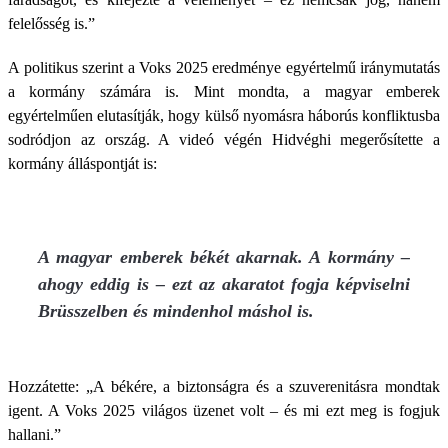
felelősség is.”
A politikus szerint a Voks 2025 eredménye egyértelmű iránymutatás
a kormány számára is. Mint mondta, a magyar emberek
egyértelműen elutasítják, hogy külső nyomásra háborús konfliktusba
sodródjon az ország. A videó végén Hidvéghi megerősítette a
kormány álláspontját is:
A magyar emberek békét akarnak. A kormány –
ahogy eddig is – ezt az akaratot fogja képviselni
Brüsszelben és mindenhol máshol is.
Hozzátette: „A békére, a biztonságra és a szuverenitásra mondtak
igent. A Voks 2025 világos üzenet volt – és mi ezt meg is fogjuk
hallani.”