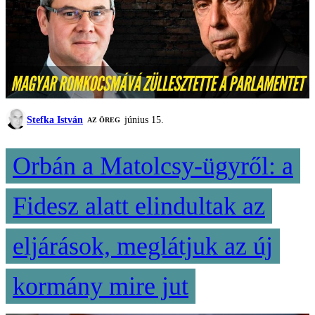
Stefka István
június 15.
AZ ÖREG
Orbán a Matolcsy-ügyről: a
Fidesz alatt elindultak az
eljárások, meglátjuk az új
kormány mire jut