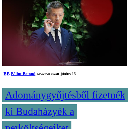
BB
Bálint Botond
június 16.
MAGYAR UGAR
Adománygyűjtésből fizetnék
ki Budaházyék a
perköltségeiket