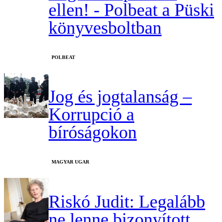
ellen! - Polbeat a Püski
könyvesboltban
‎POLBEAT
Jog és jogtalanság –
Korrupció a
bíróságokon
MAGYAR UGAR
Riskó Judit: Legalább
ne lenne bizonyított,