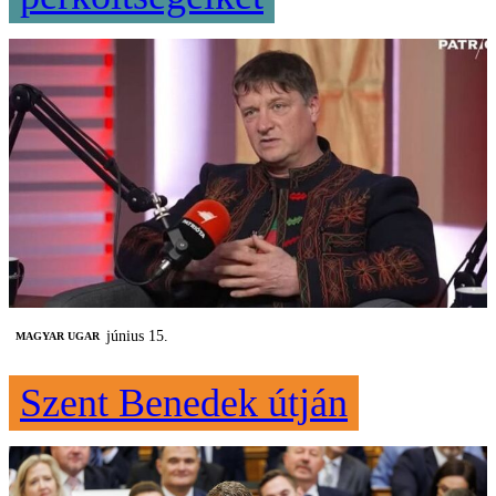
június 15.
MAGYAR UGAR
Szent Benedek útján