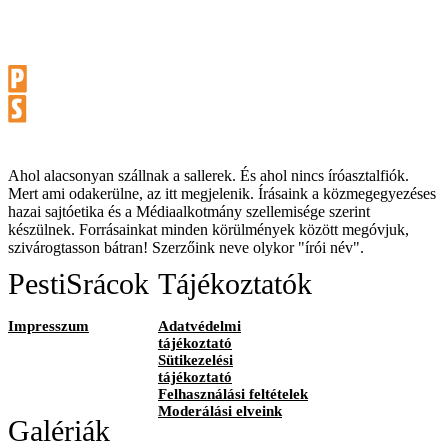
Ahol alacsonyan szállnak a sallerek. És ahol nincs íróasztalfiók.
Mert ami odakerülne, az itt megjelenik. Írásaink a közmegegyezéses
hazai sajtóetika és a Médiaalkotmány szellemisége szerint
készülnek. Forrásainkat minden körülmények között megóvjuk,
szivárogtasson bátran! Szerzőink neve olykor "írói név".
PestiSrácok
Tájékoztatók
Impresszum
Adatvédelmi
tájékoztató
Sütikezelési
tájékoztató
Felhasználási feltételek
Moderálási elveink
Galériák