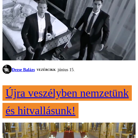
Dezse Balázs
június 15.
VEZÉRCIKK
Újra veszélyben nemzetünk
és hitvallásunk!