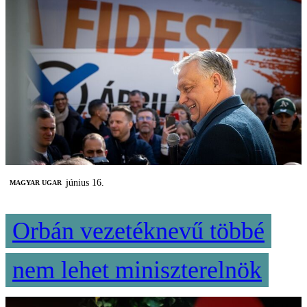
június 16.
MAGYAR UGAR
Orbán vezetéknevű többé
nem lehet miniszterelnök