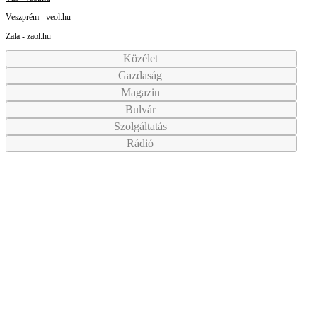
Veszprém - veol.hu
Zala - zaol.hu
Közélet
Gazdaság
Magazin
Bulvár
Szolgáltatás
Rádió