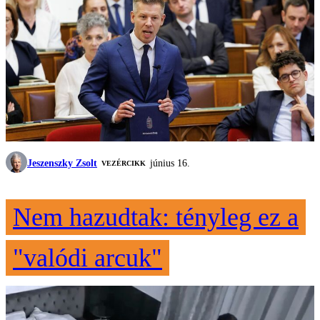
Jeszenszky Zsolt
június 16.
VEZÉRCIKK
Nem hazudtak: tényleg ez a
"valódi arcuk"