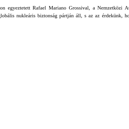
onon egyeztetett Rafael Mariano Grossival, a Nemzetközi
obális nukleáris biztonság pártján áll, s az az érdekünk, h