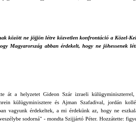
 között ne jöjjön létre közvetlen konfrontáció a Közel-Ke
, hogy Magyarország abban érdekelt, hogy ne jöhessenek lét
ette át a helyzetet Gideon Szár izraeli külügyminiszterrel
ahrein külügyminisztere és Ajman Szafadival, jordán koll
n vagyunk érdekeltek, a mi érdekünk az, hogy ne eszkalá
eszélybe sodorná" - mondta Szijjártó Péter. Hozzátette: figy