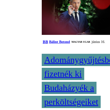
BB
Bálint Botond
június 16.
MAGYAR UGAR
Adománygyűjtésb
fizetnék ki
Budaházyék a
perköltségeiket