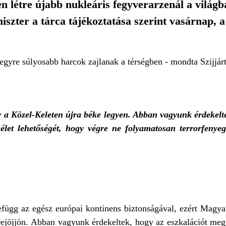
 létre újabb nukleáris fegyverarzenál a világba
niszter a tárca tájékoztatása szerint vasárnap,
 egyre súlyosabb harcok zajlanak a térségben - mondta Szijjárt
a Közel-Keleten újra béke legyen. Abban vagyunk érdekelt
 élet lehetőségét, hogy végre ne folyamatosan terrorfenyeg
függ az egész európai kontinens biztonságával, ezért Magya
étrejöjjön. Abban vagyunk érdekeltek, hogy az eszkalációt meg