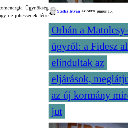
 Atomenergia Ügynökség
Stefka István
június 15.
AZ ÖREG
ogy ne jöhessenek létre
Orbán a Matolcsy
ügyről: a Fidesz al
elindultak az
eljárások, meglátj
az új kormány mir
jut