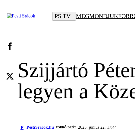
PS TV
MEGMONDJUK
FORR
Szijjártó Pét
legyen a Köze
P
PestiSrácok.hu
2025. június 22. 17:44
FORRÓ DRÓT