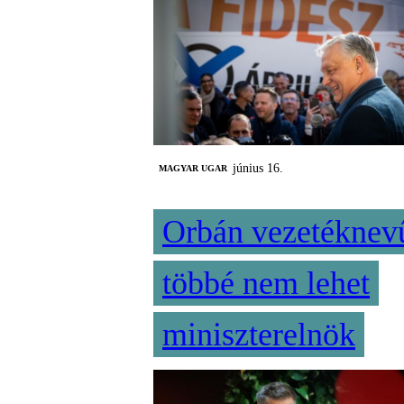
június 16.
MAGYAR UGAR
Orbán vezetéknev
többé nem lehet
miniszterelnök