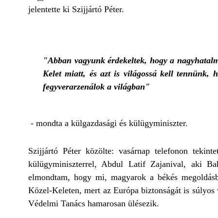
jelentette ki Szijjártó Péter.
"Abban vagyunk érdekeltek, hogy a nagyhatalmak
Kelet miatt, és azt is világossá kell tennünk
fegyverarzenálok a világban"
- mondta a külgazdasági és külügyminiszter.
Szijjártó Péter közölte: vasárnap telefonon tekint
külügyminiszterrel, Abdul Latif Zajanival, aki B
elmondtam, hogy mi, magyarok a békés megoldásba
Közel-Keleten, mert az Európa biztonságát is súlyos v
Védelmi Tanács hamarosan ülésezik.