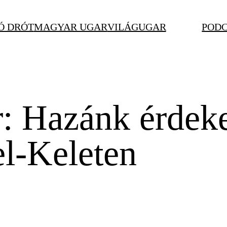
Ó DRÓT
MAGYAR UGAR
VILÁGUGAR
POD
er: Hazánk érdek
l-Keleten