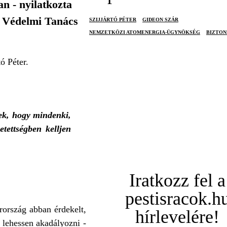
n - nyilatkozta
 a Védelmi Tanács
SZIJJÁRTÓ PÉTER
GIDEON SZÁR
NEMZETKÖZI ATOMENERGIA-ÜGYNÖKSÉG
BIZTON
ó Péter.
ek, hogy mindenki,
etettségben kelljen
Iratkozz fel a
pestisracok.h
rország abban érdekelt,
hírlevelére!
 lehessen akadályozni -