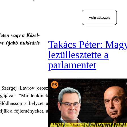
Feliratkozás
leten vagy a Közel-
Takács Péter: Mag
re újabb nukleáris
lezüllesztette a
parlamentet
, Szergej Lavrov orosz
égájával. "Mindenkinek
lódhasson a helyzet a
eljük a fejleményeket, a