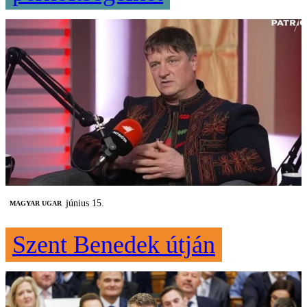
június 15.
MAGYAR UGAR
Szent Benedek útján