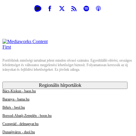
Portfóliónk minőségi tartalmat jelent minden olvasó számára. Egyedülálló elérést, országos
lefedettséget és változatos megjelenési lehetőséget biztosít. Folyamatosan keressük az új
irányokat és fejlődési lehetőségeket. Ez jövőnk záloga.
Regionális hírportálok
Bács-Kiskun - baon.hu
Baranya - bama.hu
Békés - beol.hu
Borsod-Abaúj-Zemplén - boon.hu
Csongrád - delmagyar.hu
Dunaújváros - duol.hu