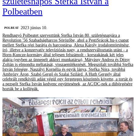
születésnapos Stefka István a
Polbeatben
2023 június 10.
‎POLBEAT
Rendhagyó Polbeatet szerveztünk Stefka István 80. születésnapjára a
Revolution '56 Szabadságharcos Sörözőbe, ahol a PestiSrácok.hu-s csapat
mellett Stefka régi barátja és harcostársa, Alexa Károly irodalomtörténész,
író, illetve a konzervatív televíziózás nagy, a rendszerváltoztatás utáni - a
Horn-Kuncze-kormány által teljesen felszámolt - korszakának két jeles
alakja (egyben az ünnepelt akkori munkatársa), Mátyássy Andrea és Dézsy
Zoltán is elmondta méltatását, visszaemlékezését. Megszólalt továbbá Stefka
István felesége, Naszályi Kornélia és egyik lánya, Stefka Nóra, továbbá
Ambrózy Áron, Szabó Gergő és Szalai Szilárd. A Huth Gergely által
celebrált rendkívüli adást végül egy fergeteges köszöntés követte, a tortát és
a pezsgőt Stefka István kedvenc együttesének, az AC/DC-nek a dübörgésére
hozták be a kollégák.