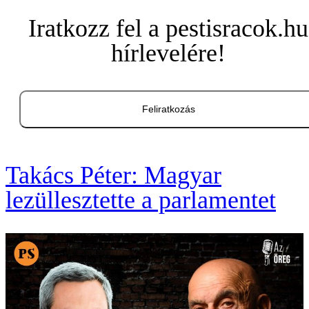
Iratkozz fel a pestisracok.hu
hírlevelére!
Feliratkozás
Takács Péter: Magyar
lezüllesztette a parlamentet