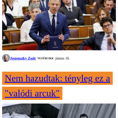
Jeszenszky Zsolt
június 16.
VEZÉRCIKK
Nem hazudtak: tényleg ez a
"valódi arcuk"