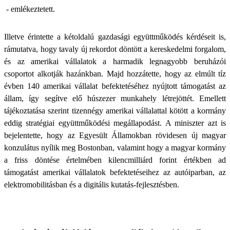
- emlékeztetett.
Illetve érintette a kétoldalú gazdasági együttműködés kérdéseit is,
rámutatva, hogy tavaly új rekordot döntött a kereskedelmi forgalom,
és az amerikai vállalatok a harmadik legnagyobb beruházói
csoportot alkotják hazánkban. Majd hozzátette, hogy az elmúlt tíz
évben 140 amerikai vállalat befektetéséhez nyújtott támogatást az
állam, így segítve elő húszezer munkahely létrejöttét. Emellett
tájékoztatása szerint tizennégy amerikai vállalattal kötött a kormány
eddig stratégiai együttműködési megállapodást. A miniszter azt is
bejelentette, hogy az Egyesült Államokban rövidesen új magyar
konzulátus nyílik meg Bostonban, valamint hogy a magyar kormány
a friss döntése értelmében kilencmilliárd forint értékben ad
támogatást amerikai vállalatok befektetéseihez az autóiparban, az
elektromobilitásban és a digitális kutatás-fejlesztésben.