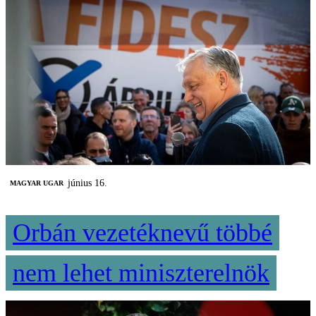
június 16.
MAGYAR UGAR
Orbán vezetéknevű többé
nem lehet miniszterelnök