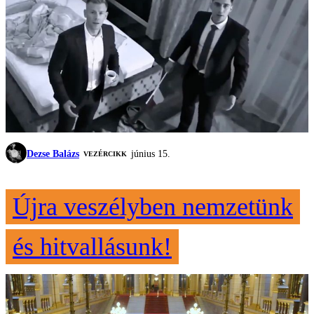
Dezse Balázs
június 15.
VEZÉRCIKK
Újra veszélyben nemzetünk
és hitvallásunk!