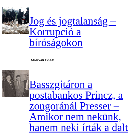
Jog és jogtalanság –
Korrupció a
bíróságokon
MAGYAR UGAR
Basszgitáron a
postabankos Princz, a
zongoránál Presser –
Amikor nem nekünk,
hanem neki írták a dalt