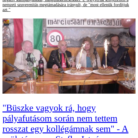
nemzeti szuverenitás megtámadására irányult, de "most ellenük fordítjuk
azt."
"Büszke vagyok rá, hogy
pályafutásom során nem tettem
rosszat egy kollégámnak sem" - A