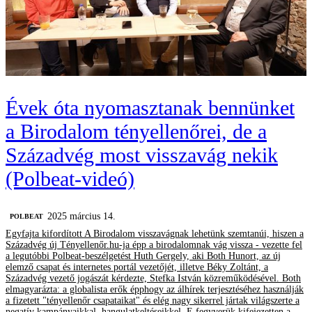
Évek óta nyomasztanak bennünket
a Birodalom tényellenőrei, de a
Századvég most visszavág nekik
(Polbeat-videó)
2025 március 14.
‎POLBEAT
Egyfajta kifordított A Birodalom visszavágnak lehetünk szemtanúi, hiszen a
Századvég új Tényellenőr.hu-ja épp a birodalomnak vág vissza - vezette fel
a legutóbbi Polbeat-beszélgetést Huth Gergely, aki Both Hunort, az új
elemző csapat és internetes portál vezetőjét, illetve Béky Zoltánt, a
Századvég vezető jogászát kérdezte, Stefka István közreműködésével. Both
elmagyarázta: a globalista erők épphogy az álhírek terjesztéséhez használják
a fizetett "tényellenőr csapataikat" és elég nagy sikerrel jártak világszerte a
negatív kampányaikkal, hangulatkeltéseikkel. E fegyverük kifejezetten a