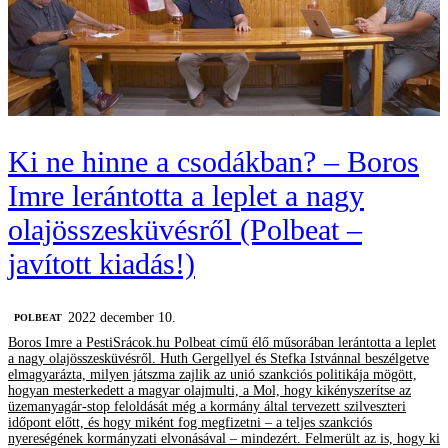
Ki ne hinne a csodákban? – Boros
Imre lerántotta a leplet a nagy
olajösszesküvésről (Polbeat –
javított kiadás!)
2022 december 10.
‎POLBEAT
Boros Imre a PestiSrácok.hu Polbeat című élő műsorában lerántotta a leplet
a nagy olajösszesküvésről. Huth Gergellyel és Stefka Istvánnal beszélgetve
elmagyarázta, milyen játszma zajlik az unió szankciós politikája mögött,
hogyan mesterkedett a magyar olajmulti, a Mol, hogy kikényszerítse az
üzemanyagár-stop feloldását még a kormány által tervezett szilveszteri
időpont előtt, és hogy miként fog megfizetni – a teljes szankciós
nyereségének kormányzati elvonásával – mindezért. Felmerült az is, hogy ki