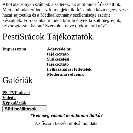
Ahol alacsonyan szállnak a sallerek. És ahol nincs íróasztalfiók.
Mert ami odakerülne, az itt megjelenik. Írásaink a közmegegyezéses
hazai sajtóetika és a Médiaalkotmány szellemisége szerint
készülnek. Forrásainkat minden körülmények között megóvjuk,
szivárogtasson bátran! Szerzőink neve olykor "írói név".
PestiSrácok
Tájékoztatók
Impresszum
Adatvédelmi
tájékoztató
Sütikezelési
tájékoztató
Felhasználási feltételek
Moderálási elveink
Galériák
PS TVPodcast
Videók
Képgalériák
Süti beállítások
*Kell még valamit mondanom Ildikó?
Az őszödi beszéd utolsó mondata.