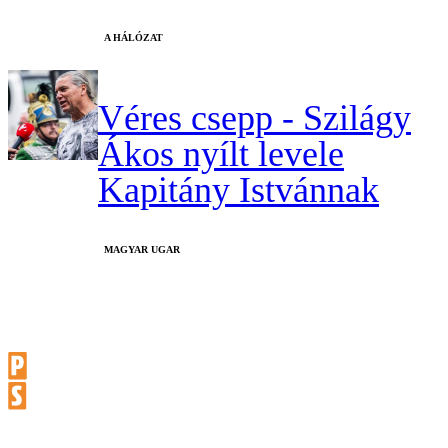
A HÁLÓZAT
Véres csepp - Szilágy
Ákos nyílt levele
Kapitány Istvánnak
MAGYAR UGAR