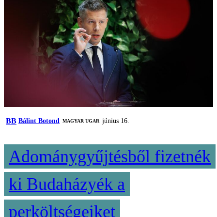
BB
Bálint Botond
június 16.
MAGYAR UGAR
Adománygyűjtésből fizetnék
ki Budaházyék a
perköltségeiket