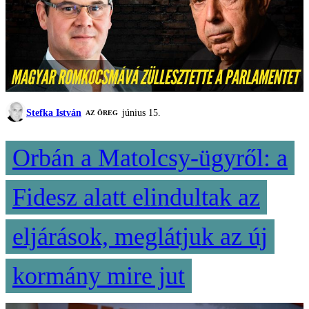
Stefka István
június 15.
AZ ÖREG
Orbán a Matolcsy-ügyről: a
Fidesz alatt elindultak az
eljárások, meglátjuk az új
kormány mire jut