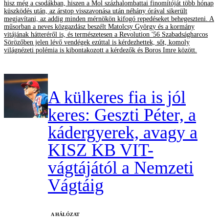
hisz még a csodákban, hiszen a Mol százhalombattai finomítóját több hónap
küszködés után, az árstop visszavonása után néhány órával sikerült
megjavítani, az addig minden mérnökön kifogó repedéseket behegeszteni. A
műsorban a neves közgazdász beszélt Matolcsy György és a kormány
vitájának hátteréről is, és természetesen a Revolution '56 Szabadságharcos
Sörözőben jelen lévő vendégek ezúttal is kérdezhettek, sőt, komoly
világnézeti polémia is kibontakozott a kérdezők és Boros Imre között.
A külkeres fia is jól
keres: Geszti Péter, a
kádergyerek, avagy a
KISZ KB VIT-
vágtájától a Nemzeti
Vágtáig
A HÁLÓZAT