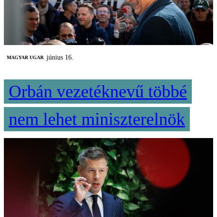
június 16.
MAGYAR UGAR
Orbán vezetéknevű többé
nem lehet miniszterelnök