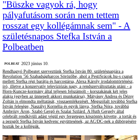
"Büszke vagyok rá, hogy
pályafutásom során nem tettem
rosszat egy kollégámnak sem" - A
születésnapos Stefka István a
Polbeatben
2023 június 10.
‎POLBEAT
Rendhagyó Polbeatet szerveztünk Stefka István 80. születésnapjára a
Revolution '56 Szabadságharcos Sörözőbe, ahol a PestiSrácok.hu-s csapat
mellett Stefka régi barátja és harcostársa, Alexa Károly irodalomtörténész,
író, illetve a konzervatív televíziózás nagy, a rendszerváltoztatás utáni - a
Horn-Kuncze-kormány által teljesen felszámolt - korszakának két jeles
alakja (egyben az ünnepelt akkori munkatársa), Mátyássy Andrea és Dézsy
Zoltán is elmondta méltatását, visszaemlékezését. Megszólalt továbbá Stefka
István felesége, Naszályi Kornélia és egyik lánya, Stefka Nóra, továbbá
Ambrózy Áron, Szabó Gergő és Szalai Szilárd. A Huth Gergely által
celebrált rendkívüli adást végül egy fergeteges köszöntés követte, a tortát és
a pezsgőt Stefka István kedvenc együttesének, az AC/DC-nek a dübörgésére
hozták be a kollégák.