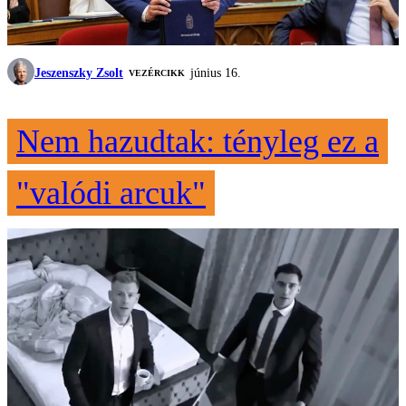
Jeszenszky Zsolt
június 16.
VEZÉRCIKK
Nem hazudtak: tényleg ez a
"valódi arcuk"