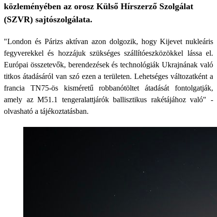
közleményében az orosz Külső Hírszerző Szolgálat
(SZVR) sajtószolgálata.
"London és Párizs aktívan azon dolgozik, hogy Kijevet nukleáris
fegyverekkel és hozzájuk szükséges szállítóeszközökkel lássa el.
Európai összetevők, berendezések és technológiák Ukrajnának való
titkos átadásáról van szó ezen a területen. Lehetséges változatként a
francia TN75-ös kisméretű robbanótöltet átadását fontolgatják,
amely az M51.1 tengeralattjárók ballisztikus rakétájához való" -
olvasható a tájékoztatásban.