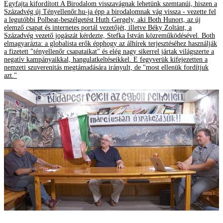
Egyfajta kifordított A Birodalom visszavágnak lehetünk szemtanúi, hiszen a
Századvég új Tényellenőr.hu-ja épp a birodalomnak vág vissza - vezette fel
a legutóbbi Polbeat-beszélgetést Huth Gergely, aki Both Hunort, az új
elemző csapat és internetes portál vezetőjét, illetve Béky Zoltánt, a
Századvég vezető jogászát kérdezte, Stefka István közreműködésével. Both
elmagyarázta: a globalista erők épphogy az álhírek terjesztéséhez használják
a fizetett "tényellenőr csapataikat" és elég nagy sikerrel jártak világszerte a
negatív kampányaikkal, hangulatkeltéseikkel. E fegyverük kifejezetten a
nemzeti szuverenitás megtámadására irányult, de "most ellenük fordítjuk
azt."