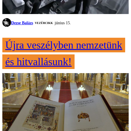
Dezse Balázs
június 15.
VEZÉRCIKK
Újra veszélyben nemzetünk
és hitvallásunk!