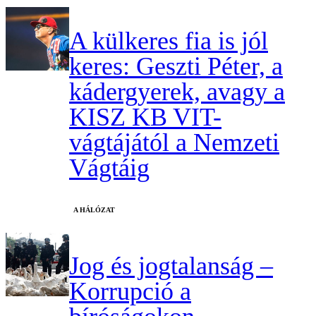
A külkeres fia is jól
keres: Geszti Péter, a
kádergyerek, avagy a
KISZ KB VIT-
vágtájától a Nemzeti
Vágtáig
A HÁLÓZAT
Jog és jogtalanság –
Korrupció a