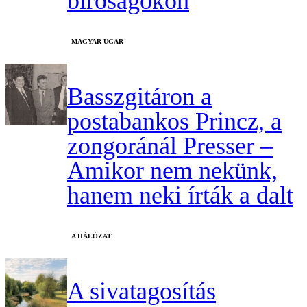
bíróságokon
MAGYAR UGAR
Basszgitáron a
postabankos Princz, a
zongoránál Presser –
Amikor nem nekünk,
hanem neki írták a dalt
A HÁLÓZAT
A sivatagosítás