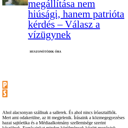
megállítása nem
hiúsági, hanem patrióta
kérdés – Válasz a
vízügynek
HUSZONÖTÖDIK ÓRA
Ahol alacsonyan szállnak a sallerek. És ahol nincs íróasztalfiók.
Mert ami odakerülne, az itt megjelenik. Írásaink a közmegegyezéses
hazai sajtóetika és a Médiaalkotmány szellemisége szerint
készülnek. Forrásainkat minden körülmények között megóvjuk,