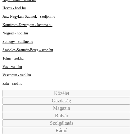
Heves - heol.hu
Jász-Nagykun-Szolnok - szoljon.hu
Komárom-Esztergom - kemma.hu
Nógrád - nool.hu
Somogy - sonline.hu
Szabolcs-Szatmár-Bereg - szon.hu
Tolna - teol.hu
Vas - vaol.hu
Veszprém - veol.hu
Zala - zaol.hu
Közélet
Gazdaság
Magazin
Bulvár
Szolgáltatás
Rádió