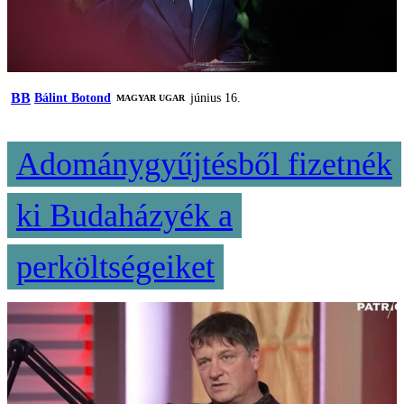
BB
Bálint Botond
június 16.
MAGYAR UGAR
Adománygyűjtésből fizetnék
ki Budaházyék a
perköltségeiket