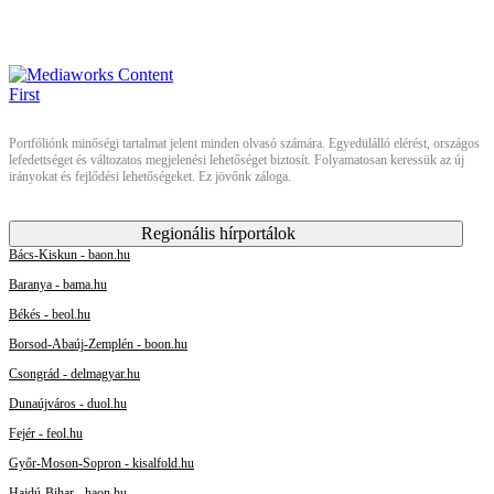
Portfóliónk minőségi tartalmat jelent minden olvasó számára. Egyedülálló elérést, országos
lefedettséget és változatos megjelenési lehetőséget biztosít. Folyamatosan keressük az új
irányokat és fejlődési lehetőségeket. Ez jövőnk záloga.
Regionális hírportálok
Bács-Kiskun - baon.hu
Baranya - bama.hu
Békés - beol.hu
Borsod-Abaúj-Zemplén - boon.hu
Csongrád - delmagyar.hu
Dunaújváros - duol.hu
Fejér - feol.hu
Győr-Moson-Sopron - kisalfold.hu
Hajdú-Bihar - haon.hu