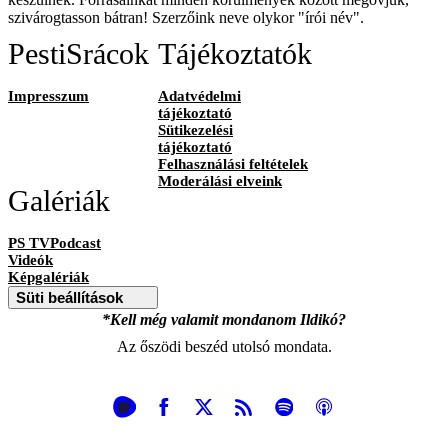
szivárogtasson bátran! Szerzőink neve olykor "írói név".
PestiSrácok
Tájékoztatók
Impresszum
Adatvédelmi
tájékoztató
Sütikezelési
tájékoztató
Felhasználási feltételek
Moderálási elveink
Galériák
PS TVPodcast
Videók
Képgalériák
Süti beállítások
*Kell még valamit mondanom Ildikó?
Az őszödi beszéd utolsó mondata.