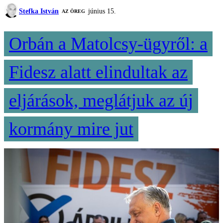
Stefka István
június 15.
AZ ÖREG
Orbán a Matolcsy-ügyről: a
Fidesz alatt elindultak az
eljárások, meglátjuk az új
kormány mire jut