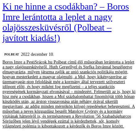
Ki ne hinne a csodákban? – Boros
Imre lerántotta a leplet a nagy
olajösszesküvésről (Polbeat –
javított kiadás!)
2022 december 10.
‎POLBEAT
Boros Imre a PestiSrácok.hu Polbeat című élő műsorában lerántotta a leplet
a nagy olajösszesküvésről. Huth Gergellyel és Stefka Istvánnal beszélgetve
elmagyarázta, milyen játszma zajlik az unió szankciós politikája mögött,
hogyan mesterkedett a magyar olajmulti, a Mol, hogy kikényszerítse az
üzemanyagár-stop feloldását még a kormány által tervezett szilveszteri
időpont előtt, és hogy miként fog megfizetni – a teljes szankciós
nyereségének kormányzati elvonásával – mindezért. Felmerült az is, hogy ki
hisz még a csodákban, hiszen a Mol százhalombattai finomítóját több hónap
küszködés után, az árstop visszavonása után néhány órával sikerült
megjavítani, az addig minden mérnökön kifogó repedéseket behegeszteni. A
műsorban a neves közgazdász beszélt Matolcsy György és a kormány
vitájának hátteréről is, és természetesen a Revolution '56 Szabadságharcos
Sörözőben jelen lévő vendégek ezúttal is kérdezhettek, sőt, komoly
világnézeti polémia is kibontakozott a kérdezők és Boros Imre között.