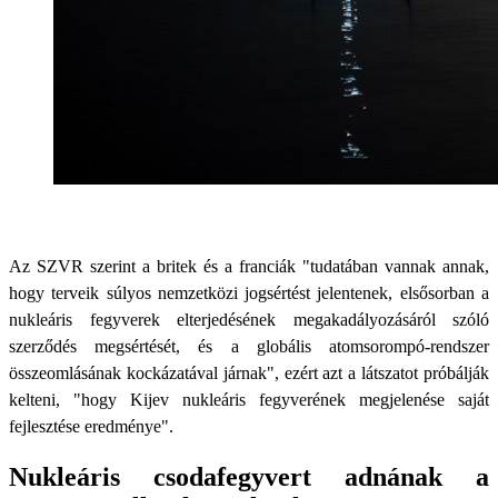
Az SZVR szerint a britek és a franciák "tudatában vannak annak,
hogy terveik súlyos nemzetközi jogsértést jelentenek, elsősorban a
nukleáris fegyverek elterjedésének megakadályozásáról szóló
szerződés megsértését, és a globális atomsorompó-rendszer
összeomlásának kockázatával járnak", ezért azt a látszatot próbálják
kelteni, "hogy Kijev nukleáris fegyverének megjelenése saját
fejlesztése eredménye".
Nukleáris csodafegyvert adnának a