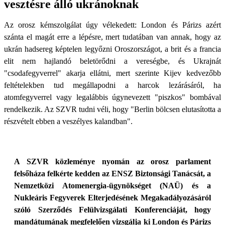
vesztésre álló ukránoknak
Az orosz kémszolgálat úgy vélekedett: London és Párizs azért
szánta el magát erre a lépésre, mert tudatában van annak, hogy az
ukrán hadsereg képtelen legyőzni Oroszországot, a brit és a francia
elit nem hajlandó beletörődni a vereségbe, és Ukrajnát
"csodafegyverrel" akarja ellátni, mert szerinte Kijev kedvezőbb
feltételekben tud megállapodni a harcok lezárásáról, ha
atomfegyverrel vagy legalábbis úgynevezett "piszkos" bombával
rendelkezik. Az SZVR tudni véli, hogy "Berlin bölcsen elutasította a
részvételt ebben a veszélyes kalandban".
A SZVR közleménye nyomán az orosz parlament
felsőháza felkérte kedden az ENSZ Biztonsági Tanácsát, a
Nemzetközi Atomenergia-ügynökséget (NAÜ) és a
Nukleáris Fegyverek Elterjedésének Megakadályozásáról
szóló Szerződés Felülvizsgálati Konferenciáját, hogy
mandátumának megfelelően vizsgálja ki London és Párizs