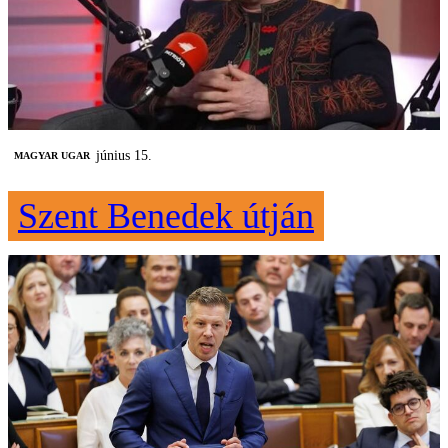
június 15.
MAGYAR UGAR
Szent Benedek útján