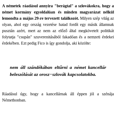
A németek ráadásul annyira "berágtal" a szlovákokra, hogy a
német kormány egyoldalúan és minden magyarázat nélkül
lemondta a május 29-re tervezett találkozót.
Milyen szép világ az
olyan, ahol egy ország vezetése hatad fordít egy másik államnak
pusztán azért, mert az nem az előző által megkövetelt politikát
folytatja "csupán" szuverenitásából fakadóan és a nemzeti érdekei
érdekében. Ezt pedig Fico is így gondolja, aki közölte:
nem áll szándékában eltűrni a német kancellár
beleszólását az orosz−szlovák kapcsolatokba.
Ráadásul úgy, hogy a kancellárnak áll éppen jól a szénája
Némethonban.