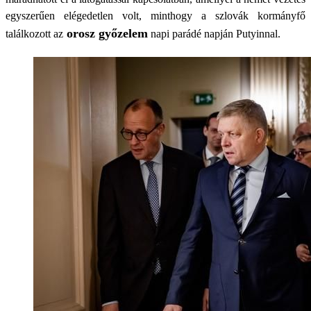
egyszerűen elégedetlen volt, minthogy a szlovák kormányfő
orosz győzelem
találkozott az
napi parádé napján Putyinnal.