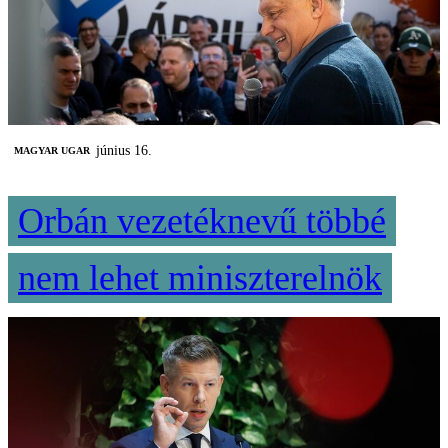
június 16.
MAGYAR UGAR
Orbán vezetéknevű többé
nem lehet miniszterelnök