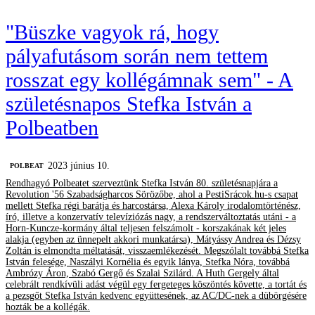
"Büszke vagyok rá, hogy
pályafutásom során nem tettem
rosszat egy kollégámnak sem" - A
születésnapos Stefka István a
Polbeatben
2023 június 10.
‎POLBEAT
Rendhagyó Polbeatet szerveztünk Stefka István 80. születésnapjára a
Revolution '56 Szabadságharcos Sörözőbe, ahol a PestiSrácok.hu-s csapat
mellett Stefka régi barátja és harcostársa, Alexa Károly irodalomtörténész,
író, illetve a konzervatív televíziózás nagy, a rendszerváltoztatás utáni - a
Horn-Kuncze-kormány által teljesen felszámolt - korszakának két jeles
alakja (egyben az ünnepelt akkori munkatársa), Mátyássy Andrea és Dézsy
Zoltán is elmondta méltatását, visszaemlékezését. Megszólalt továbbá Stefka
István felesége, Naszályi Kornélia és egyik lánya, Stefka Nóra, továbbá
Ambrózy Áron, Szabó Gergő és Szalai Szilárd. A Huth Gergely által
celebrált rendkívüli adást végül egy fergeteges köszöntés követte, a tortát és
a pezsgőt Stefka István kedvenc együttesének, az AC/DC-nek a dübörgésére
hozták be a kollégák.