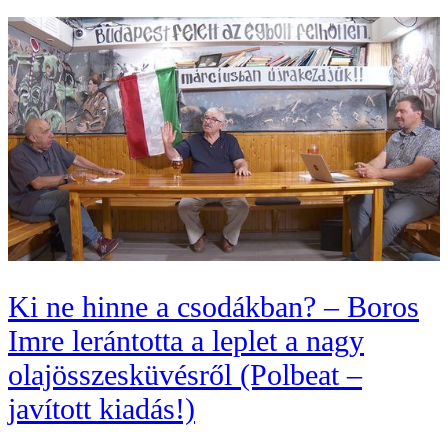
Ki ne hinne a csodákban? – Boros
Imre lerántotta a leplet a nagy
olajösszesküvésről (Polbeat –
javított kiadás!)