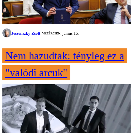
Jeszenszky Zsolt
június 16.
VEZÉRCIKK
Nem hazudtak: tényleg ez a
"valódi arcuk"