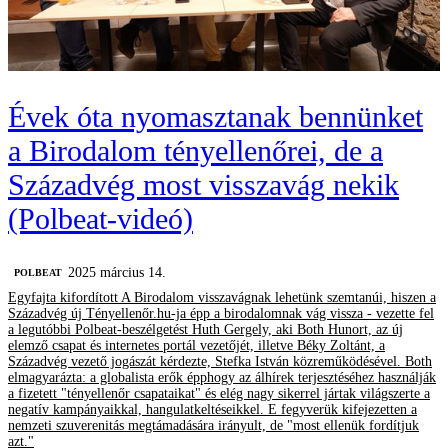
Évek óta nyomasztanak bennünket
a Birodalom tényellenőrei, de a
Századvég most visszavág nekik
(Polbeat-videó)
2025 március 14.
‎POLBEAT
Egyfajta kifordított A Birodalom visszavágnak lehetünk szemtanúi, hiszen a
Századvég új Tényellenőr.hu-ja épp a birodalomnak vág vissza - vezette fel
a legutóbbi Polbeat-beszélgetést Huth Gergely, aki Both Hunort, az új
elemző csapat és internetes portál vezetőjét, illetve Béky Zoltánt, a
Századvég vezető jogászát kérdezte, Stefka István közreműködésével. Both
elmagyarázta: a globalista erők épphogy az álhírek terjesztéséhez használják
a fizetett "tényellenőr csapataikat" és elég nagy sikerrel jártak világszerte a
negatív kampányaikkal, hangulatkeltéseikkel. E fegyverük kifejezetten a
nemzeti szuverenitás megtámadására irányult, de "most ellenük fordítjuk
azt."