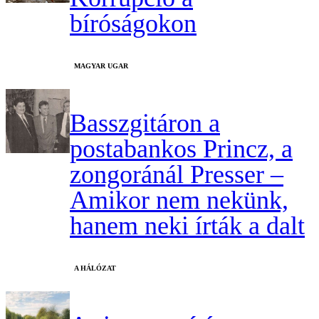
bíróságokon
MAGYAR UGAR
Basszgitáron a
postabankos Princz, a
zongoránál Presser –
Amikor nem nekünk,
hanem neki írták a dalt
A HÁLÓZAT