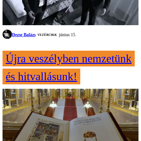
Dezse Balázs
június 15.
VEZÉRCIKK
Újra veszélyben nemzetünk
és hitvallásunk!