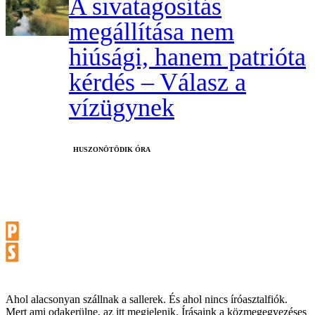
A sivatagosítás
megállítása nem
hiúsági, hanem patrióta
kérdés – Válasz a
vízügynek
HUSZONÖTÖDIK ÓRA
Ahol alacsonyan szállnak a sallerek. És ahol nincs íróasztalfiók.
Mert ami odakerülne, az itt megjelenik. Írásaink a közmegegyezéses