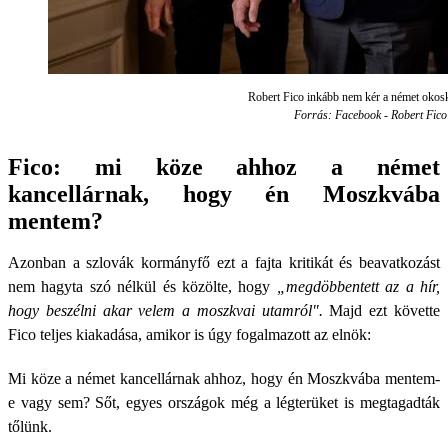
Robert Fico inkább nem kér a német okos
Forrás: Facebook - Robert Fico
Fico: mi köze ahhoz a német
kancellárnak, hogy én Moszkvába
mentem?
Azonban a szlovák kormányfő ezt a fajta kritikát és beavatkozást
nem hagyta szó nélkül és közölte, hogy
„megdöbbentett az a hír,
hogy beszélni akar velem a moszkvai utamról".
Majd ezt követte
Fico teljes kiakadása, amikor is úgy fogalmazott az elnök:
Mi köze a német kancellárnak ahhoz, hogy én Moszkvába mentem-
e vagy sem? Sőt, egyes országok még a légterüket is megtagadták
tőlünk.