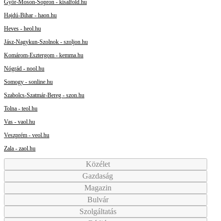
Győr-Moson-Sopron - kisalfold.hu
Hajdú-Bihar - haon.hu
Heves - heol.hu
Jász-Nagykun-Szolnok - szoljon.hu
Komárom-Esztergom - kemma.hu
Nógrád - nool.hu
Somogy - sonline.hu
Szabolcs-Szatmár-Bereg - szon.hu
Tolna - teol.hu
Vas - vaol.hu
Veszprém - veol.hu
Zala - zaol.hu
Közélet
Gazdaság
Magazin
Bulvár
Szolgáltatás