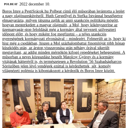
2022 december 10.
‎POLBEAT
Boros Imre a PestiSrácok.hu Polbeat című élő műsorában lerántotta a leplet
a nagy olajösszesküvésről. Huth Gergellyel és Stefka Istvánnal beszélgetve
elmagyarázta, milyen játszma zajlik az unió szankciós politikája mögött,
hogyan mesterkedett a magyar olajmulti, a Mol, hogy kikényszerítse az
üzemanyagár-stop feloldását még a kormány által tervezett szilveszteri
időpont előtt, és hogy miként fog megfizetni – a teljes szankciós
nyereségének kormányzati elvonásával – mindezért. Felmerült az is, hogy ki
hisz még a csodákban, hiszen a Mol százhalombattai finomítóját több hónap
küszködés után, az árstop visszavonása után néhány órával sikerült
megjavítani, az addig minden mérnökön kifogó repedéseket behegeszteni. A
műsorban a neves közgazdász beszélt Matolcsy György és a kormány
vitájának hátteréről is, és természetesen a Revolution '56 Szabadságharcos
Sörözőben jelen lévő vendégek ezúttal is kérdezhettek, sőt, komoly
világnézeti polémia is kibontakozott a kérdezők és Boros Imre között.