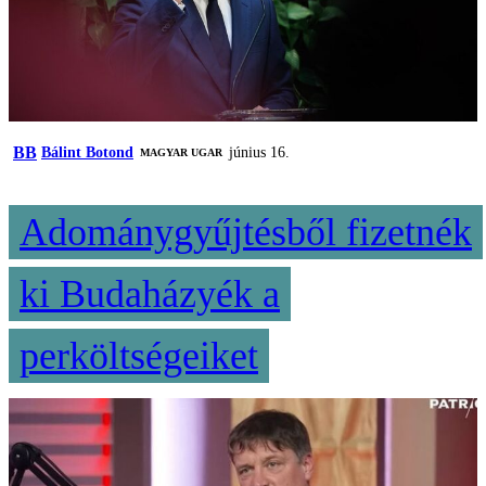
BB
Bálint Botond
június 16.
MAGYAR UGAR
Adománygyűjtésből fizetnék
ki Budaházyék a
perköltségeiket