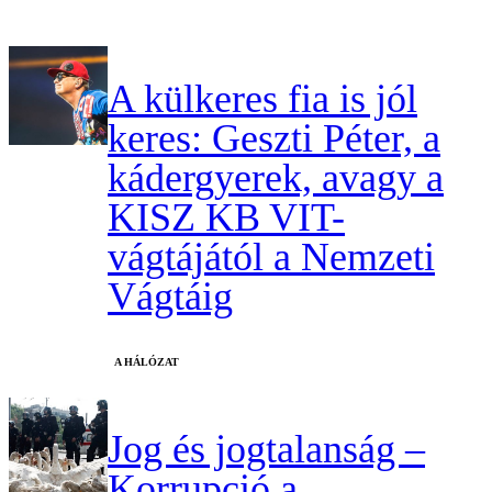
A külkeres fia is jól
keres: Geszti Péter, a
kádergyerek, avagy a
KISZ KB VIT-
vágtájától a Nemzeti
Vágtáig
A HÁLÓZAT
Jog és jogtalanság –
Korrupció a