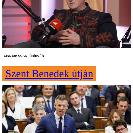
június 15.
MAGYAR UGAR
Szent Benedek útján