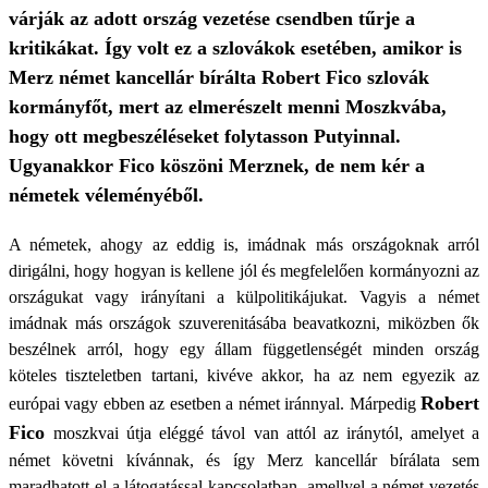
várják az adott ország vezetése csendben tűrje a
kritikákat. Így volt ez a szlovákok esetében, amikor is
Merz német kancellár bírálta Robert Fico szlovák
kormányfőt, mert az elmerészelt menni Moszkvába,
hogy ott megbeszéléseket folytasson Putyinnal.
Ugyanakkor Fico köszöni Merznek, de nem kér a
németek véleményéből.
A németek, ahogy az eddig is, imádnak más országoknak arról
dirigálni, hogy hogyan is kellene jól és megfelelően kormányozni az
országukat vagy irányítani a külpolitikájukat. Vagyis a német
imádnak más országok szuverenitásába beavatkozni, miközben ők
beszélnek arról, hogy egy állam függetlenségét minden ország
köteles tiszteletben tartani, kivéve akkor, ha az nem egyezik az
Robert
európai vagy ebben az esetben a német iránnyal. Márpedig
Fico
moszkvai útja eléggé távol van attól az iránytól, amelyet a
német követni kívánnak, és így Merz kancellár bírálata sem
maradhatott el a látogatással kapcsolatban, amellyel a német vezetés