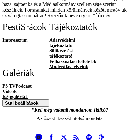
hazai sajtóetika és a Médiaalkotmány szellemisége szerint
készülnek. Forrásainkat minden körülmények között megóvjuk,
szivárogtasson bátran! Szerzőink neve olykor "írói név".
PestiSrácok
Tájékoztatók
Impresszum
Adatvédelmi
tájékoztató
Sütikezelési
tájékoztató
Felhasználási feltételek
Moderálási elveink
Galériák
PS TVPodcast
Videók
Képgalériák
Süti beállítások
*Kell még valamit mondanom Ildikó?
Az őszödi beszéd utolsó mondata.