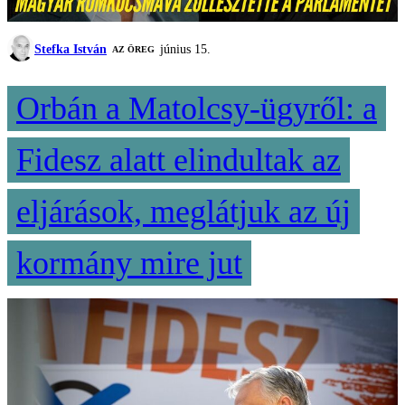
Stefka István
június 15.
AZ ÖREG
Orbán a Matolcsy-ügyről: a
Fidesz alatt elindultak az
eljárások, meglátjuk az új
kormány mire jut