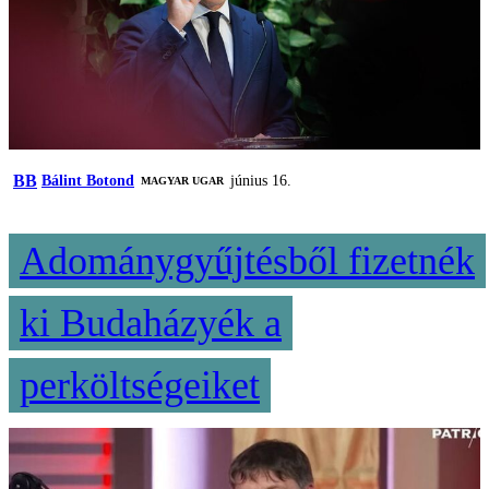
BB
Bálint Botond
június 16.
MAGYAR UGAR
Adománygyűjtésből fizetnék
ki Budaházyék a
perköltségeiket