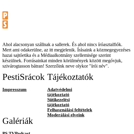
Ahol alacsonyan szállnak a sallerek. És ahol nincs íróasztalfiók.
Mert ami odakerülne, az itt megjelenik. Írásaink a közmegegyezéses
hazai sajtóetika és a Médiaalkotmány szellemisége szerint
készülnek. Forrásainkat minden körülmények között megóvjuk,
szivárogtasson bátran! Szerzőink neve olykor "írói név".
PestiSrácok
Tájékoztatók
Impresszum
Adatvédelmi
tájékoztató
Sütikezelési
tájékoztató
Felhasználási feltételek
Moderálási elveink
Galériák
PS TVPodcast