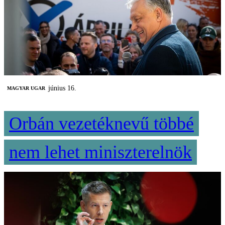
június 16.
MAGYAR UGAR
Orbán vezetéknevű többé
nem lehet miniszterelnök