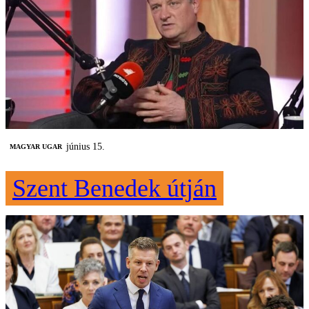
június 15.
MAGYAR UGAR
Szent Benedek útján