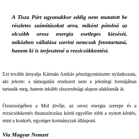
A Tisza Párt ugyanakkor eddig nem mutatott be
részletes számításokat arra, miként pótolná az
olcsóbb orosz energia esetleges kiesését,
miközben vállalása szerint nemcsak fenntartaná,
hanem ki is terjesztené a rezsicsökkentést.
Ezt tovább árnyalja Kármán András pénzügyminiszter nyilatkozata,
aki jelezte: a támogatási rendszert nem a jelenlegi formájában
tartanák meg, hanem inkább rászorultsági alapon alakítanák át.
Összességében a Mol jövője, az orosz energia szerepe és a
rezsicsökkentés finanszírozása körül egyelőre több a nyitott kérdés,
mint a konkrét, egységes kormányzati álláspont.
Via Magyar Nemzet