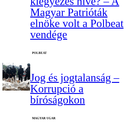
kiegyezés híve? – A
Magyar Patrióták
elnöke volt a Polbeat
vendége
‎POLBEAT
Jog és jogtalanság –
Korrupció a
bíróságokon
MAGYAR UGAR