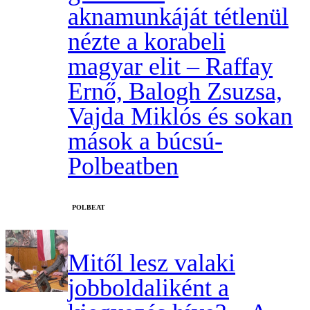
aknamunkáját tétlenül
nézte a korabeli
magyar elit – Raffay
Ernő, Balogh Zsuzsa,
Vajda Miklós és sokan
mások a búcsú-
Polbeatben
‎POLBEAT
Mitől lesz valaki
jobboldaliként a