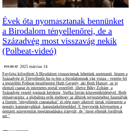
Évek óta nyomasztanak bennünket
a Birodalom tényellenőrei, de a
Századvég most visszavág nekik
(Polbeat-videó)
2025 március 14.
‎POLBEAT
Egyfajta kifordított A Birodalom visszavágnak lehetünk szemtanúi, hiszen a
Századvég új Tényellenőr.hu-ja épp a birodalomnak vág vissza - vezette fel
a legutóbbi Polbeat-beszélgetést Huth Gergely, aki Both Hunort, az új
elemző csapat és internetes portál vezetőjét, illetve Béky Zoltánt, a
Századvég vezető jogászát kérdezte, Stefka István közreműködésével. Both
elmagyarázta: a globalista erők épphogy az álhírek terjesztéséhez használják
a fizetett "tényellenőr csapataikat" és elég nagy sikerrel jártak világszerte a
negatív kampányaikkal, hangulatkeltéseikkel. E fegyverük kifejezetten a
nemzeti szuverenitás megtámadására irányult, de "most ellenük fordítjuk
azt."