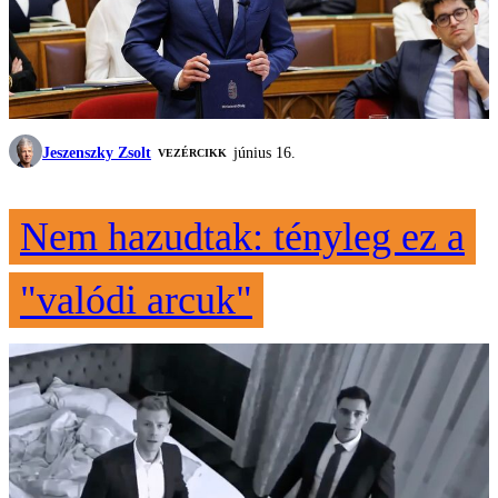
Jeszenszky Zsolt
június 16.
VEZÉRCIKK
Nem hazudtak: tényleg ez a
"valódi arcuk"