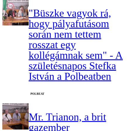
"Büszke vagyok rá,
hogy pályafutásom
során nem tettem
rosszat egy
kollégámnak sem" - A
születésnapos Stefka
István a Polbeatben
‎POLBEAT
Mr. Trianon, a brit
gazember