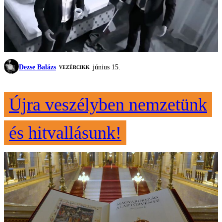
Dezse Balázs
június 15.
VEZÉRCIKK
Újra veszélyben nemzetünk
és hitvallásunk!