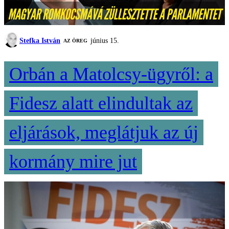
Stefka István
június 15.
AZ ÖREG
Orbán a Matolcsy-ügyről: a
Fidesz alatt elindultak az
eljárások, meglátjuk az új
kormány mire jut