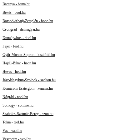
Baranya - bama.hu
Békés - beol.hu
Borsod-Abaúj-Zemplén - boon.hu
Csongrád - delmagyar.hu
Dunaújváros - duol.hu
Fejér - feol.hu
Győr-Moson-Sopron - kisalfold.hu
Hajdú-Bihar - haon.hu
Heves - heol.hu
Jász-Nagykun-Szolnok - szoljon.hu
Komárom-Esztergom - kemma.hu
Nógrád - nool.hu
Somogy - sonline.hu
Szabolcs-Szatmár-Bereg - szon.hu
Tolna - teol.hu
Vas - vaol.hu
Veszprém - veol.hu