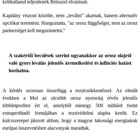
kritikátlanul teljesítenék Brüsszel elvárásait.
Kapitány viszont közölte, nem „leválni” akarnak, hanem alternatív
opciókat teremteni. Hangoztatta, "az orosz függőséget, nem az orosz
partnerséget kell megszüntetni."
A szakértői becslések szerint ugyanakkor az orosz olajról
való gyors leválás jelentős áremelkedést és inflációs hatást
hozhatna.
A kérdés szorosan összefügg a rezsicsökkentéssel. Az elmúlt
években a Mol az olcsóbb orosz nyersolaj révén jelentős
többletprofitot ért el, amelyből mintegy 500 milliárd forint
extraprofitadó formájában a rezsivédelmi alapba került. Ez
kulcsszerepet játszott abban, hogy a magyar lakossági energiaárak
európai összevetésben alacsonyak maradtak.