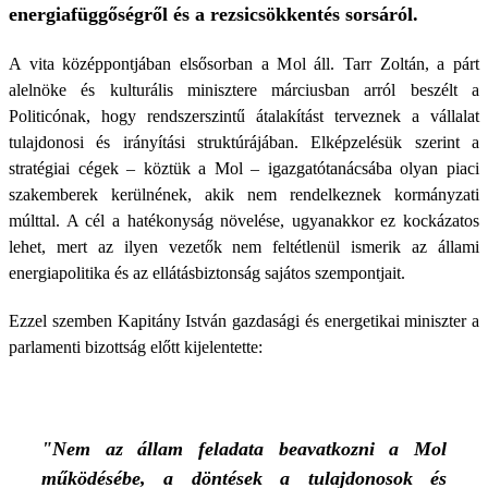
energiafüggőségről és a rezsicsökkentés sorsáról.
A vita középpontjában elsősorban a Mol áll. Tarr Zoltán, a párt
alelnöke és kulturális minisztere márciusban arról beszélt a
Politicónak, hogy rendszerszintű átalakítást terveznek a vállalat
tulajdonosi és irányítási struktúrájában. Elképzelésük szerint a
stratégiai cégek – köztük a Mol – igazgatótanácsába olyan piaci
szakemberek kerülnének, akik nem rendelkeznek kormányzati
múlttal. A cél a hatékonyság növelése, ugyanakkor ez kockázatos
lehet, mert az ilyen vezetők nem feltétlenül ismerik az állami
energiapolitika és az ellátásbiztonság sajátos szempontjait.
Ezzel szemben Kapitány István gazdasági és energetikai miniszter a
parlamenti bizottság előtt kijelentette:
"Nem az állam feladata beavatkozni a Mol
működésébe, a döntések a tulajdonosok és