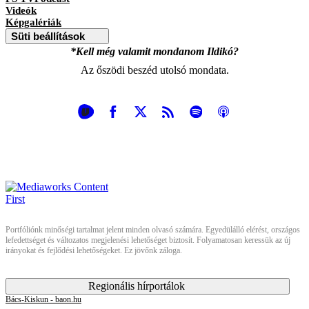
Videók
Képgalériák
Süti beállítások
*Kell még valamit mondanom Ildikó?
Az őszödi beszéd utolsó mondata.
Portfóliónk minőségi tartalmat jelent minden olvasó számára. Egyedülálló elérést, országos
lefedettséget és változatos megjelenési lehetőséget biztosít. Folyamatosan keressük az új
irányokat és fejlődési lehetőségeket. Ez jövőnk záloga.
Regionális hírportálok
Bács-Kiskun - baon.hu