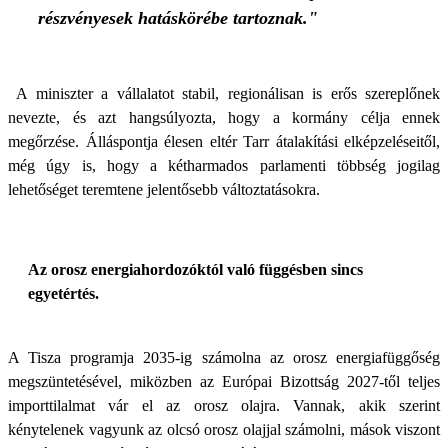
részvényesek hatáskörébe tartoznak."
A miniszter a vállalatot stabil, regionálisan is erős szereplőnek
nevezte, és azt hangsúlyozta, hogy a kormány célja ennek
megőrzése. Álláspontja élesen eltér Tarr átalakítási elképzeléseitől,
még úgy is, hogy a kétharmados parlamenti többség jogilag
lehetőséget teremtene jelentősebb változtatásokra.
Az orosz energiahordozóktól való függésben sincs
egyetértés.
A Tisza programja 2035-ig számolna az orosz energiafüggőség
megszüntetésével, miközben az Európai Bizottság 2027-től teljes
importtilalmat vár el az orosz olajra. Vannak, akik szerint
kénytelenek vagyunk az olcsó orosz olajjal számolni, mások viszont