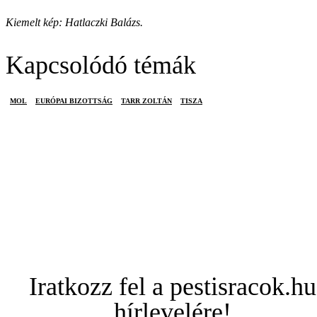
Kiemelt kép: Hatlaczki Balázs.
Kapcsolódó témák
MOL
EURÓPAI BIZOTTSÁG
TARR ZOLTÁN
TISZA
Iratkozz fel a pestisracok.hu
hírlevelére!