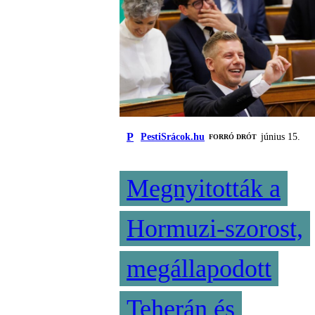
P
PestiSrácok.hu
június 15.
FORRÓ DRÓT
Megnyitották a
Hormuzi-szorost,
megállapodott
Teherán és