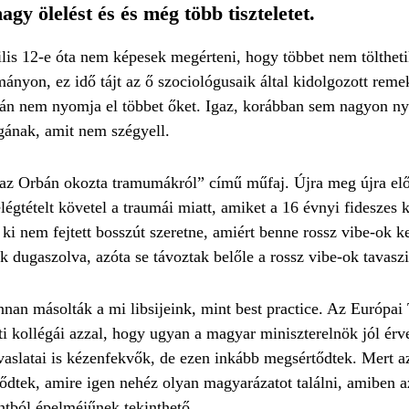
y ölelést és és még több tiszteletet.
is 12-e óta nem képesek megérteni, hogy többet nem tölthetik
ányon, ez idő tájt az ő szociológusaik által kidolgozott reme
án nem nyomja el többet őket. Igaz, korábban sem nagyon ny
ának, amit nem szégyell.
 az Orbán okozta tramumákról” című műfaj. Újra meg újra e
i elégtételt követel a traumái miatt, amiket a 16 évnyi fidesze
i nem fejtett bosszút szeretne, amiért benne rossz vibe-ok k
ak dugaszolva, azóta se távoztak belőle a rossz vibe-ok tavasz
onnan másolták a mi libsijeink, mint best practice. Az Európa
i kollégái azzal, hogy ugyan a magyar miniszterelnök jól érv
javaslatai is kézenfekvők, de ezen inkább megsértődtek. Mert a
jlődtek, amire igen nehéz olyan magyarázatot találni, amiben 
ntból épelméjűnek tekinthető.