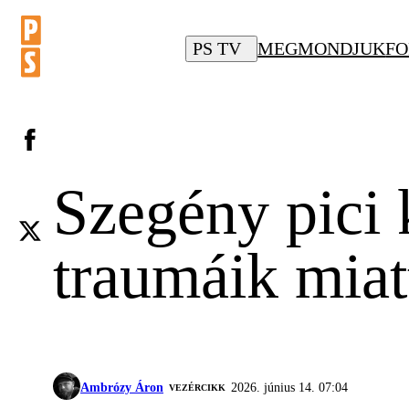
PS TV
MEGMONDJUK
FO
Szegény pici
traumáik mia
Ambrózy Áron
2026. június 14. 07:04
VEZÉRCIKK