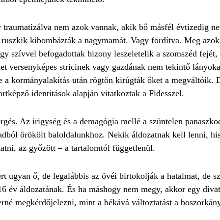
traumatizálva nem azok vannak, akik bő másfél évtizedig ne
 a ruszkik kibombázták a nagymamát. Vagy fordítva. Meg azok
gy szívvel befogadottak bizony leszeletelik a szomszéd fejét,
et versenyképes stricinek vagy gazdának nem tekintő lányoka
 de a kormányalakítás után rögtön kirúgták őket a megváltói
rtképző identitások alapján vitatkoztak a Fidesszel.
rgés. Az irigység és a demagógia mellé a szüntelen panaszkod
zadból örökölt baloldalunkhoz. Nekik áldozatnak kell lenni, hi
atni, az győzött – a tartalomtól függetlenül.
 ugyan ő, de legalábbis az övéi birtokolják a hatalmat, de sz
t 16 év áldozatának. És ha máshogy nem megy, akkor egy divat
né megkérdőjelezni, mint a békává változtatást a boszorkányp