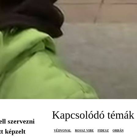
Kapcsolódó témák
ell szervezni
t képzelt
VÉDVONAL
ROSSZ VIBE
FIDESZ
ORBÁN