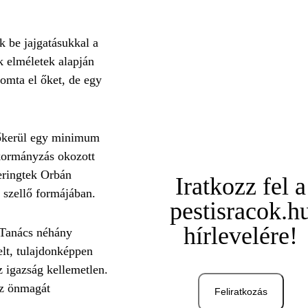
 be jajgatásukkal a
k elméletek alapján
omta el őket, de egy
lőkerül egy minimum
s kormányzás okozott
eringtek Orbán
Iratkozz fel a
i szellő formájában.
pestisracok.h
hírlevelére!
i Tanács néhány
elt, tulajdonképpen
z igazság kellemetlen.
az önmagát
Feliratkozás