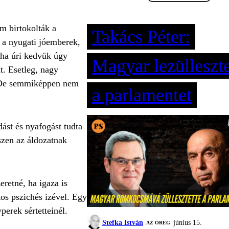
m birtokolták a
Takács Péter:
 a nyugati jóemberek,
 ha úri kedvük úgy
Magyar lezülleszte
t. Esetleg, nagy
k. De semmiképpen nem
a parlamentet
ást és nyafogást tudta
szen az áldozatnak
eretné, ha igaza is
os pszichés izével. Egy
erek sértetteinél.
Stefka István
június 15.
AZ ÖREG