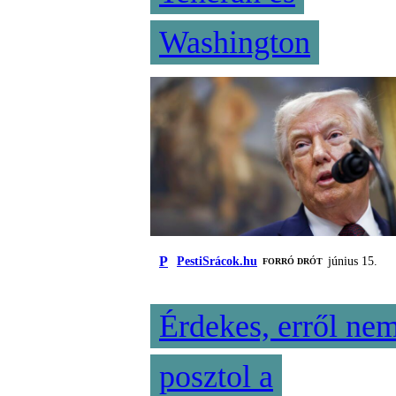
Washington
P
PestiSrácok.hu
június 15.
FORRÓ DRÓT
Érdekes, erről ne
posztol a