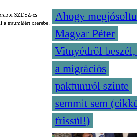
Ahogy megjósoltu
korábbi SZDSZ-es
 a traumáiért cserébe.
Magyar Péter
Vitnyédről beszél,
a migrációs
paktumról szinte
semmit sem (cikk
frissül!)