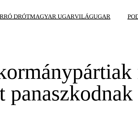
RRÓ DRÓT
MAGYAR UGAR
VILÁGUGAR
PO
 kormánypártiak
tt panaszkodnak