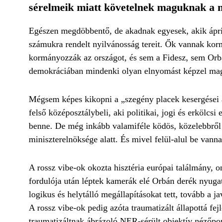
sérelmeik miatt követelnek maguknak a nag
Egészen megdöbbentő, de akadnak egyesek, akik ápril
számukra rendelt nyilvánosság tereit. Ők vannak korm
kormányozzák az országot, és sem a Fidesz, sem Orb
demokráciában mindenki olyan elnyomást képzel mag
Mégsem képes kikopni a „szegény placek kesergései
felső középosztálybeli, aki politikai, jogi és erkölcs
benne. De még inkább valamiféle ködös, közelebbről k
miniszterelnöksége alatt. És mivel felül-alul be vann
A rossz vibe-ok okozta hisztéria európai találmány, 
fordulója után léptek kamerák elé Orbán derék nyugat
logikus és helytálló megállapításokat tett, tovább a 
A rossz vibe-ok pedig azóta traumatizált állapottá fe
traumatizáltnak ábrázoló NER-sérült objektív nézőpo