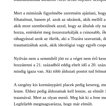
Mert a mimózák figyelmébe szeretném ajánlani, hogy 
főhatalmat, hanem pl. azok az ukránok, akik mellől
akik most szembesülnek azzal, hogy az általuk oly na
hozza, esténként meg összeszurkálják a csinosabb, ők
ráhagyással azok az ökrök, aki a Tiszára szavaztak,
traumatizáltak azok, akik ideológiai vagy egyéb csopo
Nyilván nem a semmiből jött ez a véget nem érő kese
hozzátenni a 21. századból eddig eltelt idő a 20. szá
mindig igaza van. Aki több áldozati pontot tud felmut
A szegény kis kormánypárti placek pedig kesereg, mert
lenne. Ehhez pedig áldozatnak kell lennie, az elmúl
traumával. Mert az olyan menő. Meg hát ki a fene mer
Legfeljebb megmagyarázza, hogy már elmúlt.