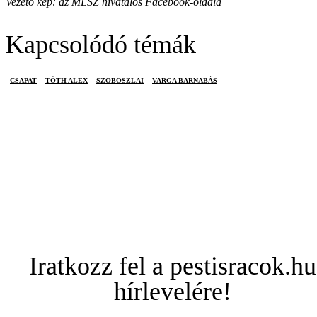
Vezető kép: az MLSZ hivatalos Facebook-oldala
Kapcsolódó témák
CSAPAT
TÓTH ALEX
SZOBOSZLAI
VARGA BARNABÁS
Iratkozz fel a pestisracok.hu
hírlevelére!