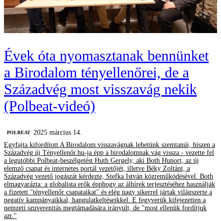
Évek óta nyomasztanak bennünket
a Birodalom tényellenőrei, de a
Századvég most visszavág nekik
(Polbeat-videó)
2025 március 14.
‎POLBEAT
Egyfajta kifordított A Birodalom visszavágnak lehetünk szemtanúi, hiszen a
Századvég új Tényellenőr.hu-ja épp a birodalomnak vág vissza - vezette fel
a legutóbbi Polbeat-beszélgetést Huth Gergely, aki Both Hunort, az új
elemző csapat és internetes portál vezetőjét, illetve Béky Zoltánt, a
Századvég vezető jogászát kérdezte, Stefka István közreműködésével. Both
elmagyarázta: a globalista erők épphogy az álhírek terjesztéséhez használják
a fizetett "tényellenőr csapataikat" és elég nagy sikerrel jártak világszerte a
negatív kampányaikkal, hangulatkeltéseikkel. E fegyverük kifejezetten a
nemzeti szuverenitás megtámadására irányult, de "most ellenük fordítjuk
azt."