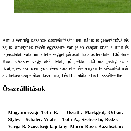
Ami a vendég kazahok összeállítását illeti, náluk is generációváltás
zajlik, amelynek révén egyszerre van jelen csapatukban a rutin és
tapasztalat, valamint a tehetséggel párosult fiatalos lendület. Előbbire
Kuat, Orazov vagy akár Malij jó példa, utóbbira pedig az a
Szatpajev, aki tizennyolc éves kora ellenére a nyári felkészülést már
a Chelsea csapatában kezdi majd és BL-találattal is büszkélkedhet.
Összeállítások
Magyarország: Tóth B. – Osváth, Markgráf, Orbán,
Styles – Schäfer, Vitális – Tóth A., Szoboszlai, Redzic –
Varga B. Szövetségi kapitány: Marco Rossi. Kazahsztán: