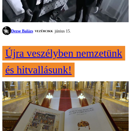
Dezse Balázs
június 15.
VEZÉRCIKK
Újra veszélyben nemzetünk
és hitvallásunk!