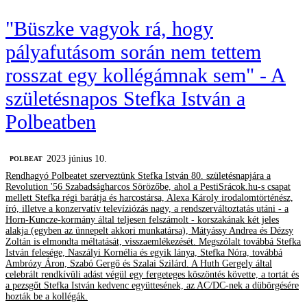
"Büszke vagyok rá, hogy
pályafutásom során nem tettem
rosszat egy kollégámnak sem" - A
születésnapos Stefka István a
Polbeatben
2023 június 10.
‎POLBEAT
Rendhagyó Polbeatet szerveztünk Stefka István 80. születésnapjára a
Revolution '56 Szabadságharcos Sörözőbe, ahol a PestiSrácok.hu-s csapat
mellett Stefka régi barátja és harcostársa, Alexa Károly irodalomtörténész,
író, illetve a konzervatív televíziózás nagy, a rendszerváltoztatás utáni - a
Horn-Kuncze-kormány által teljesen felszámolt - korszakának két jeles
alakja (egyben az ünnepelt akkori munkatársa), Mátyássy Andrea és Dézsy
Zoltán is elmondta méltatását, visszaemlékezését. Megszólalt továbbá Stefka
István felesége, Naszályi Kornélia és egyik lánya, Stefka Nóra, továbbá
Ambrózy Áron, Szabó Gergő és Szalai Szilárd. A Huth Gergely által
celebrált rendkívüli adást végül egy fergeteges köszöntés követte, a tortát és
a pezsgőt Stefka István kedvenc együttesének, az AC/DC-nek a dübörgésére
hozták be a kollégák.