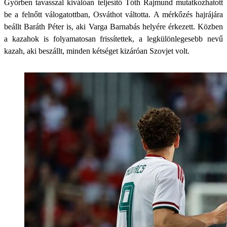
Győrben tavasszal kiválóan teljesítő Tóth Rajmund mutatkozhatott
be a felnőtt válogatottban, Osváthot váltotta. A mérkőzés hajrájára
beállt Baráth Péter is, aki Varga Barnabás helyére érkezett. Közben
a kazahok is folyamatosan frissítettek, a legkülönlegesebb nevű
kazah, aki beszállt, minden kétséget kizáróan Szovjet volt.