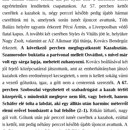
egyértelműen lendítettek csapatunkon. Az 57. percben kettőt
cseréltek a kazahok is, négy perccel később pedig újabb hármat
cseréltünk mi is, amelynek során ismét újoncot avattunk, Tóth
Balázs helyére ugyanis érkezett Pécsi Ármin, a Liverpoolban védő
fiatal kapus. A további két cserében Styles és Vitális jött le, helyükre
Nagy Zsolt, valamint az AZ Alkmaar ifjú titánja, Kovács Bendegúz
érkezett.
A következő percben megfogyatkozott Kazahsztán.
Szamorodov buktatta a partvonal mellett Osváthot, s mivel már
volt egy sárga lapja, mehetett zuhanyozni.
Kovács beállásával két
jól fejelő középcsatárral játszottunk, ami az emberhátrányban játszó
kazahok ellen eredménnyel kecsegtetett, s nem is kellett sokáig várni
a vezető gólunkra, igaz, a gólt nem a centereink szerezték.
A 67.
percben Szoboszlai végezhetett el szabadrúgást a kazah térfél
közepéről, s mindenkit meglepve nem lőtt, vagy beívelt, hanem
Schäfer elé tolta a labdát, aki egy állítás után harminc méterről
elemi erővel bombázott a bal felsőbe (2–1).
Ritkán látható, nagy
gól volt. Gólunk után pár perccel ismét cseréltek a kazahok, ezúttal
is kettőt, mit pedig néhány perccel később újabb újoncot avattunk. A