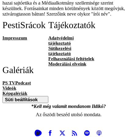
hazai sajtóetika és a Médiaalkotmány szellemisége szerint
készülnek. Forrásainkat minden körülmények között megóvjuk,
szivárogtasson bátran! Szerzőink neve olykor "írói név".
PestiSrácok
Tájékoztatók
Impresszum
Adatvédelmi
tájékoztató
Sütikezelési
tájékoztató
Felhasználási feltételek
Moderálási elveink
Galériák
PS TVPodcast
Videók
Képgalériák
Süti beállítások
*Kell még valamit mondanom Ildikó?
Az őszödi beszéd utolsó mondata.