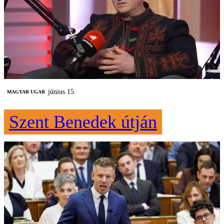
június 15.
MAGYAR UGAR
Szent Benedek útján