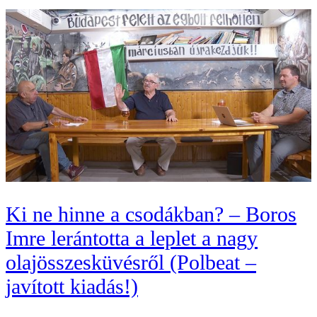
Ki ne hinne a csodákban? – Boros
Imre lerántotta a leplet a nagy
olajösszesküvésről (Polbeat –
javított kiadás!)