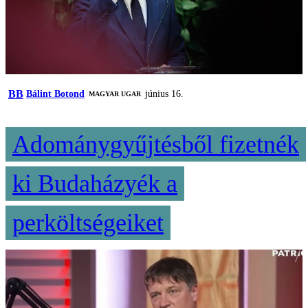
BB
Bálint Botond
június 16.
MAGYAR UGAR
Adománygyűjtésből fizetnék
ki Budaházyék a
perköltségeiket