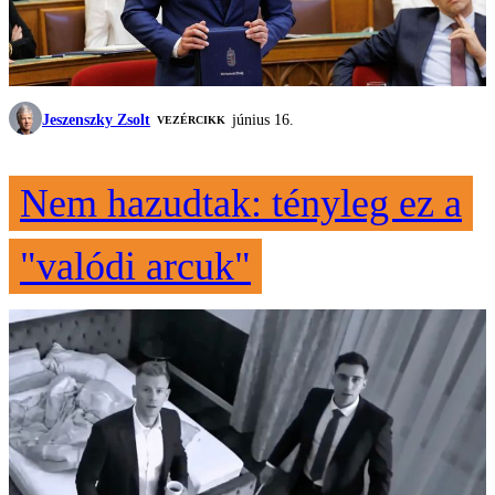
Jeszenszky Zsolt
június 16.
VEZÉRCIKK
Nem hazudtak: tényleg ez a
"valódi arcuk"