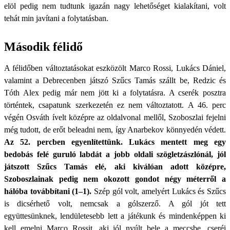
elöl pedig nem tudtunk igazán nagy lehetőséget kialakítani, volt
tehát min javítani a folytatásban.
Második félidő
A félidőben változtatásokat eszközölt Marco Rossi, Lukács Dániel,
valamint a Debrecenben játszó Szűcs Tamás szállt be, Redzic és
Tóth Alex pedig már nem jött ki a folytatásra. A cserék posztra
történtek, csapatunk szerkezetén ez nem változtatott. A 46. perc
végén Osváth ívelt középre az oldalvonal mellől, Szoboszlai fejelni
még tudott, de erőt beleadni nem, így Anarbekov könnyedén védett.
Az 52. percben egyenlítettünk. Lukács mentett meg egy
bedobás felé guruló labdát a jobb oldali szögletzászlónál, jól
játszott Szűcs Tamás elé, aki kiválóan adott középre,
Szoboszlainak pedig nem okozott gondot négy méterről a
hálóba továbbítani (1–1).
Szép gól volt, amelyért Lukács és Szűcs
is dicsérhető volt, nemcsak a gólszerző. A gól jót tett
együttesünknek, lendületesebb lett a játékunk és mindenképpen ki
kell emelni Marco Rossit, aki jól nyúlt bele a meccsbe, cseréi