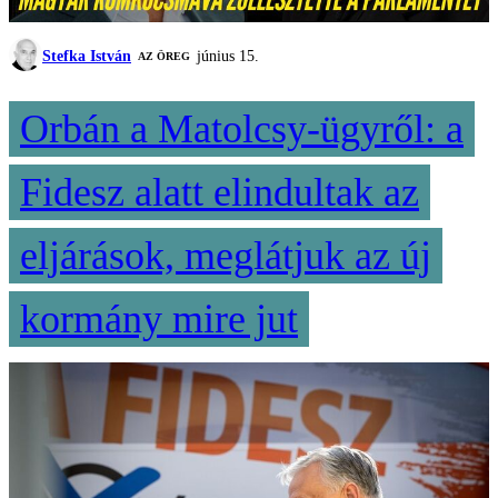
Stefka István
június 15.
AZ ÖREG
Orbán a Matolcsy-ügyről: a
Fidesz alatt elindultak az
eljárások, meglátjuk az új
kormány mire jut