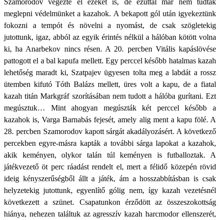
Szamorodov végezte el ezeket is, de ezúttal már nem tudták
meglepni védelmünket a kazahok. A bekapott gól után igyekeztünk
fokozni a tempót és növelni a nyomást, de csak szögletekig
jutottunk, igaz, abból az egyik érintés nélkül a hálóban kötött volna
ki, ha Anarbekov nincs résen. A 20. percben Vitális kapáslövése
pattogott el a bal kapufa mellett. Egy perccel később hatalmas kazah
lehetőség maradt ki, Szatpajev ügyesen tolta meg a labdát a rossz
ütemben kifutó Tóth Balázs mellett, üres volt a kapu, de a fiatal
kazah titán Markgráf szorításában nem tudott a hálóba gurítani. Ezt
megúsztuk… Mint ahogyan megúszták két perccel később a
kazahok is, Varga Barnabás fejesét, amely alig ment a kapu fölé. A
28. percben Szamorodov kapott sárgát akadályozásért. A következő
percekben egyre-másra kapták a további sárga lapokat a kazahok,
akik keményen, olykor talán túl keményen is futballoztak. A
játékvezető öt perc ráadást rendelt el, mert a félidő közepén rövid
ideig kényszerűségből állt a játék, ám a hosszabbításban is csak
helyzetekig jutottunk, egyenlítő gólig nem, így kazah vezetésnél
következett a szünet. Csapatunkon érződött az összeszokottság
hiánya, nehezen találtuk az agresszív kazah harcmodor ellenszerét,