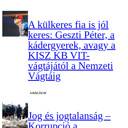
A külkeres fia is jól
keres: Geszti Péter, a
kádergyerek, avagy a
KISZ KB VIT-
vágtájától a Nemzeti
Vágtáig
A HÁLÓZAT
Jog és jogtalanság –
Korrupció a