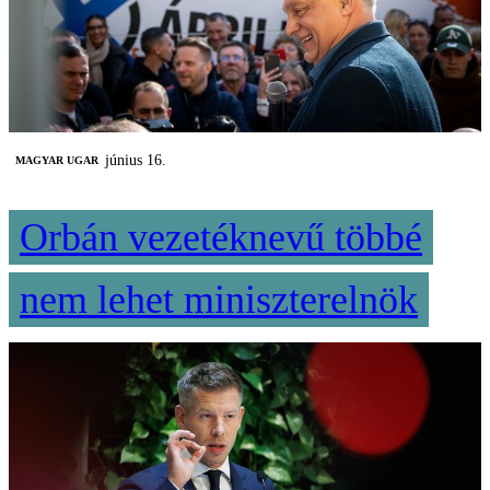
június 16.
MAGYAR UGAR
Orbán vezetéknevű többé
nem lehet miniszterelnök