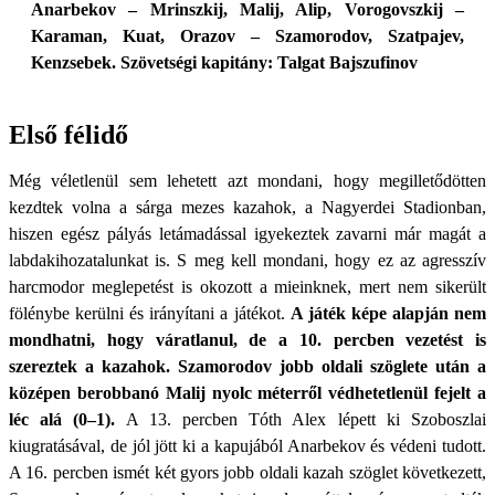
Anarbekov – Mrinszkij, Malij, Alip, Vorogovszkij –
Karaman, Kuat, Orazov – Szamorodov, Szatpajev,
Kenzsebek. Szövetségi kapitány: Talgat Bajszufinov
Első félidő
Még véletlenül sem lehetett azt mondani, hogy megilletődötten
kezdtek volna a sárga mezes kazahok, a Nagyerdei Stadionban,
hiszen egész pályás letámadással igyekeztek zavarni már magát a
labdakihozatalunkat is. S meg kell mondani, hogy ez az agresszív
harcmodor meglepetést is okozott a mieinknek, mert nem sikerült
fölénybe kerülni és irányítani a játékot.
A játék képe alapján nem
mondhatni, hogy váratlanul, de a 10. percben vezetést is
szereztek a kazahok. Szamorodov jobb oldali szöglete után a
középen berobbanó Malij nyolc méterről védhetetlenül fejelt a
léc alá (0–1).
A 13. percben Tóth Alex lépett ki Szoboszlai
kiugratásával, de jól jött ki a kapujából Anarbekov és védeni tudott.
A 16. percben ismét két gyors jobb oldali kazah szöglet következett,