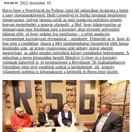
2022 december 10.
‎POLBEAT
Boros Imre a PestiSrácok.hu Polbeat című élő műsorában lerántotta a leplet
a nagy olajösszesküvésről. Huth Gergellyel és Stefka Istvánnal beszélgetve
elmagyarázta, milyen játszma zajlik az unió szankciós politikája mögött,
hogyan mesterkedett a magyar olajmulti, a Mol, hogy kikényszerítse az
üzemanyagár-stop feloldását még a kormány által tervezett szilveszteri
időpont előtt, és hogy miként fog megfizetni – a teljes szankciós
nyereségének kormányzati elvonásával – mindezért. Felmerült az is, hogy ki
hisz még a csodákban, hiszen a Mol százhalombattai finomítóját több hónap
küszködés után, az árstop visszavonása után néhány órával sikerült
megjavítani, az addig minden mérnökön kifogó repedéseket behegeszteni. A
műsorban a neves közgazdász beszélt Matolcsy György és a kormány
vitájának hátteréről is, és természetesen a Revolution '56 Szabadságharcos
Sörözőben jelen lévő vendégek ezúttal is kérdezhettek, sőt, komoly
világnézeti polémia is kibontakozott a kérdezők és Boros Imre között.