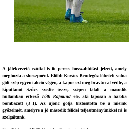
A játékvezető ezúttal is öt perces hosszabbítást jelzett, amely
meghozta a slusszpoént. Előbb Kovács Bendegúz lőhetett volna
gólt szép egyéni akció végén, a kapus ezt még bravúrral védte, a
kipattanót Szűcs szedte össze, szépen tálalt a második
hullámban érkező
Tóth Rajmund
elé, aki laposan a hálóba
bombázott (3–1). Az újonc gólja biztosította be a mieink
győzelmét, amelyre a jó második félidei teljesítményünkkel rá is
szolgáltunk.