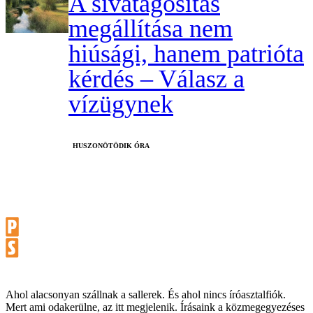
A sivatagosítás
megállítása nem
hiúsági, hanem patrióta
kérdés – Válasz a
vízügynek
HUSZONÖTÖDIK ÓRA
Ahol alacsonyan szállnak a sallerek. És ahol nincs íróasztalfiók.
Mert ami odakerülne, az itt megjelenik. Írásaink a közmegegyezéses