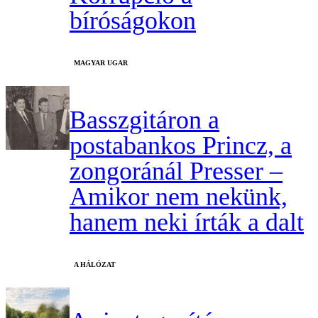
bíróságokon
MAGYAR UGAR
Basszgitáron a
postabankos Princz, a
zongoránál Presser –
Amikor nem nekünk,
hanem neki írták a dalt
A HÁLÓZAT