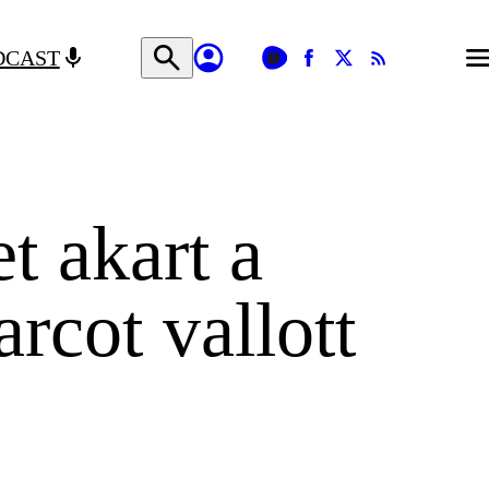
DCAST
t akart a
rcot vallott