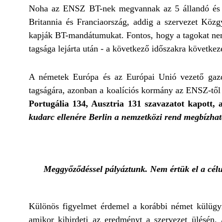
Noha az ENSZ BT-nek megvannak az 5 állandó és vé
Britannia és Franciaország, addig a szervezet Közgy
kapják BT-mandátumukat. Fontos, hogy a tagokat nem
tagsága lejárta után - a következő időszakra követke
A németek Európa és az Európai Unió vezető gazda
tagságára, azonban a koalíciós kormány az ENSZ-től
Portugália 134, Ausztria 131 szavazatot kapott,
kudarc ellenére Berlin a nemzetközi rend megbízha
Meggyőződéssel pályáztunk. Nem értük el a cél
Különös figyelmet érdemel a korábbi német külügym
amikor kihirdeti az eredményt a szervezet ülésén.