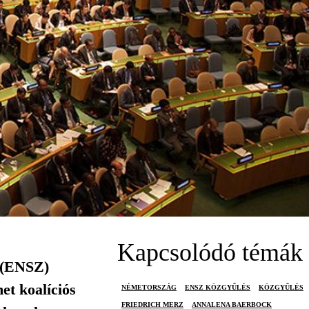
Kapcsolódó témák
e (ENSZ)
et koalíciós
NÉMETORSZÁG
ENSZ KÖZGYŰLÉS
KÖZGYŰLÉS
FRIEDRICH MERZ
ANNALENA BAERBOCK