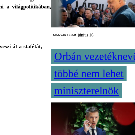
i a világpolitikában,
június 16.
MAGYAR UGAR
szi át a stafétát,
Orbán vezetéknev
többé nem lehet
miniszterelnök