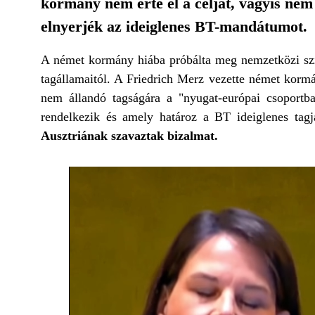
kormány nem érte el a célját, vagyis nem
elnyerjék az ideiglenes BT-mandátumot.
A német kormány hiába próbálta meg nemzetközi szi
tagállamaitól. A Friedrich Merz vezette német kor
nem állandó tagságára a "nyugat-európai csoportb
rendelkezik és amely határoz a BT ideiglenes tagj
Ausztriának szavaztak bizalmat.