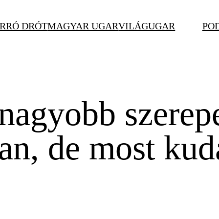
RRÓ DRÓT
MAGYAR UGAR
VILÁGUGAR
PO
agyobb szerepe
an, de most kuda