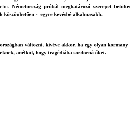
kelni.
Németország próbál meghatározó szerepet betölten
nak köszönhetően - egyre kevésbé alkalmasabb.
rszágban változni, kivéve akkor, ha egy olyan kormány ve
teknek, anélkül, hogy tragédiába sordorná őket.