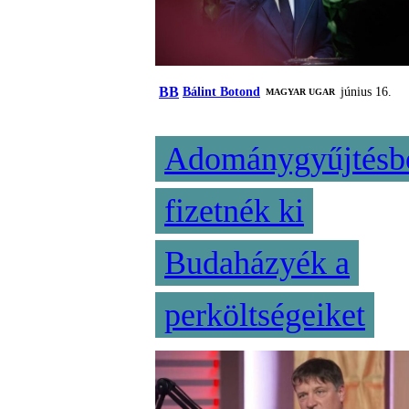
BB
Bálint Botond
június 16.
MAGYAR UGAR
Adománygyűjtésb
fizetnék ki
Budaházyék a
perköltségeiket