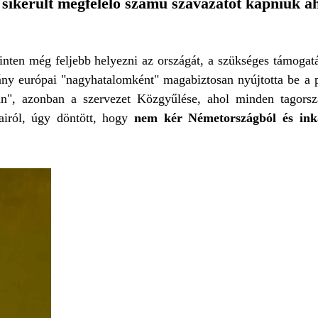
 sikerült megfelelő számú szavazatot kapniuk a
nten még feljebb helyezni az országát, a szükséges támoga
mány európai "nagyhatalomként" magabiztosan nyújtotta be a
an", azonban a szervezet Közgyűlése, ahol minden tagorsz
airól, úgy döntött, hogy
nem kér Németországból és ink