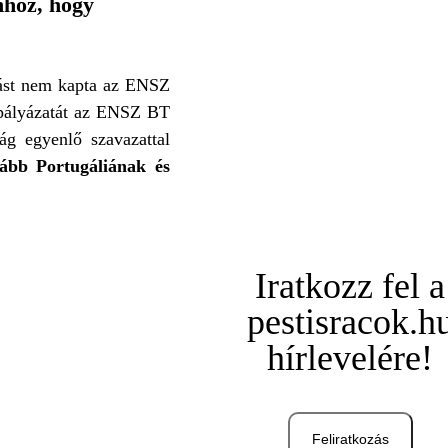
hhoz, hogy
tást nem kapta az ENSZ
 pályázatát az ENSZ BT
ág egyenlő szavazattal
ább Portugáliának és
Iratkozz fel a
pestisracok.h
hírlevelére!
Feliratkozás