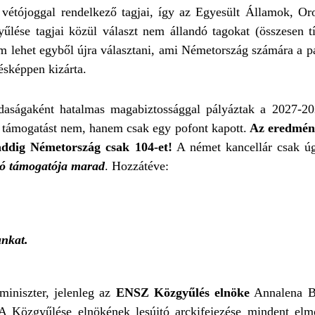
tójoggal rendelkező tagjai, így az Egyesült Államok, Or
űlése tagjai közül választ nem állandó tagokat (összesen t
 lehet egyből újra választani, ami Németország számára a p
zésképpen kizárta.
ságaként hatalmas magabiztossággal pályáztak a 2027-202
 támogatást nem, hanem csak egy pofont kapott.
Az eredmény
 addig Németország csak 104-et!
A német kancellár csak úg
tó támogatója marad
. Hozzátéve:
unkat.
iniszter, jelenleg az
ENSZ Közgyűlés elnöke
Annalena 
 A Közgyűlése elnökének lesújtó arckifejezése mindent elm