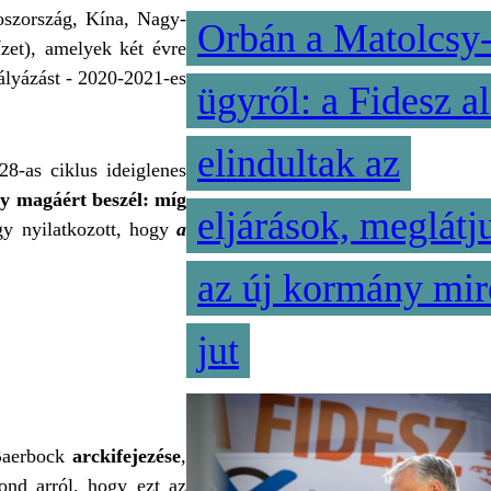
oszország, Kína, Nagy-
Orbán a Matolcsy
ízet), amelyek két évre
ályázást - 2020-2021-es
ügyről: a Fidesz al
elindultak az
8-as ciklus ideiglenes
 magáért beszél: míg
eljárások, meglátj
y nyilatkozott, hogy
a
az új kormány mir
jut
Baerbock
arckifejezése
,
ond arról, hogy ezt az