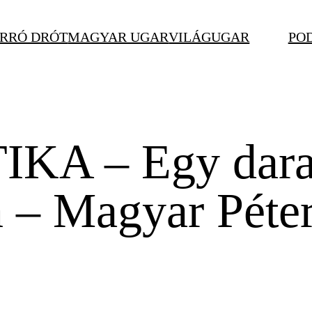
RRÓ DRÓT
MAGYAR UGAR
VILÁGUGAR
PO
KA – Egy darab
 – Magyar Péter