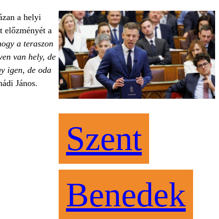
ázan a helyi
et előzményét a
 hogy a teraszon
ven van hely, de
gy igen, de oda
ádi János.
Szent
Benedek