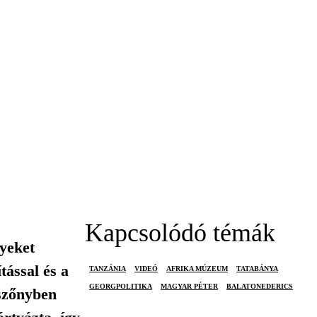
Kapcsolódó témák
lyeket
ással és a
TANZÁNIA
VIDEÓ
AFRIKA MÚZEUM
TATABÁNYA
GEORGPOLITIKA
MAGYAR PÉTER
BALATONEDERICS
Ószőnyben