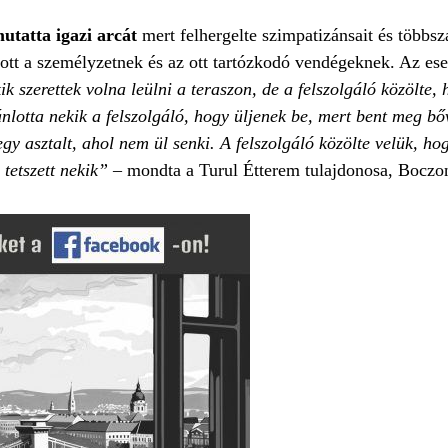
tatta igazi arcát
mert felhergelte szimpatizánsait és többsz
ott a személyzetnek és az ott tartózkodó vendégeknek. Az es
kik szerettek volna leülni a teraszon, de a felszolgáló közölte,
ánlotta nekik a felszolgáló, hogy üljenek be, mert bent meg bő
gy asztalt, ahol nem ül senki. A felszolgáló közölte velük, ho
tetszett nekik” –
mondta a Turul Étterem tulajdonosa, Boczon