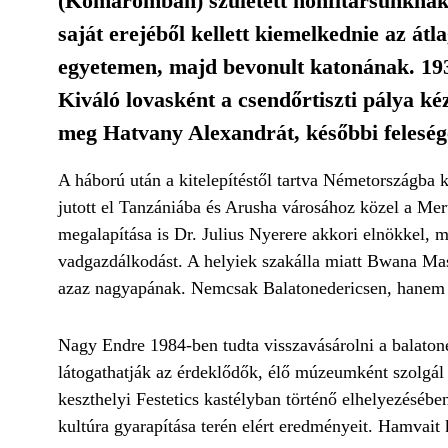
(Komáromban) született honfitársunknak k
saját erejéből kellett kiemelkednie az átl
egyetemen, majd bevonult katonának. 1936
Kiváló lovasként a csendőrtiszti pálya k
meg Hatvany Alexandrát, későbbi feleség
A háború után a kitelepítéstől tartva Németországba 
jutott el Tanzániába és Arusha városához közel a Mer
megalapítása is Dr. Julius Nyerere akkori elnökkel, 
vadgazdálkodást. A helyiek szakálla miatt Bwana Ma
azaz nagyapának. Nemcsak Balatonedericsen, hanem 
Nagy Endre 1984-ben tudta visszavásárolni a balatonede
látogathatják az érdeklődők, élő múzeumként szolgál
keszthelyi Festetics kastélyban történő elhelyezéséb
kultúra gyarapítása terén elért eredményeit. Hamvait