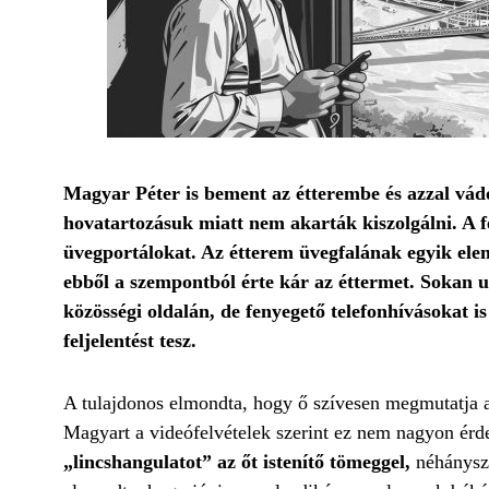
Magyar Péter is bement az étterembe és azzal vádol
hovatartozásuk miatt nem akarták kiszolgálni. A fe
üvegportálokat. Az étterem üvegfalának egyik eleme
ebből a szempontból érte kár az éttermet. Sokan 
közösségi oldalán, de fenyegető telefonhívásokat i
feljelentést tesz.
A tulajdonos elmondta, hogy ő szívesen megmutatja a f
Magyart a videófelvételek szerint ez nem nagyon érdek
„lincshangulatot” az őt istenítő tömeggel,
néhányszo