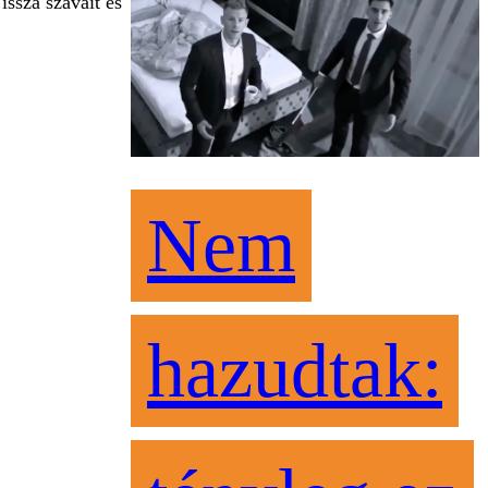
ssza szavait és
Nem
hazudtak: