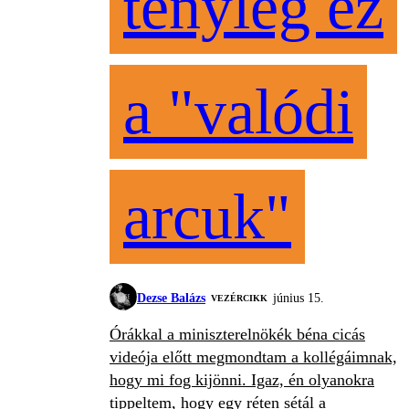
tényleg ez
a "valódi
arcuk"
Dezse Balázs
június 15.
VEZÉRCIKK
Órákkal a miniszterelnökék béna cicás
videója előtt megmondtam a kollégáimnak,
hogy mi fog kijönni. Igaz, én olyanokra
tippeltem, hogy egy réten sétál a