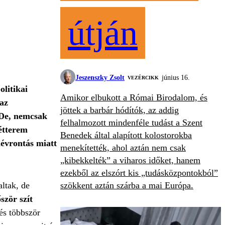
útján
Jeszenszky Zsolt
június 16.
VEZÉRCIKK
olitikai
Amikor elbukott a Római Birodalom, és
 az
jöttek a barbár hódítók, az addig
. De, nemcsak
felhalmozott mindenféle tudást a Szent
étterem
Benedek által alapított kolostorokba
névrontás miatt
menekítették, ahol aztán nem csak
„kibekkelték” a viharos időket, hanem
ezekből az elszórt kis „tudásközpontokból”
altak, de
szökkent aztán szárba a mai Európa.
zör szít
 és többször