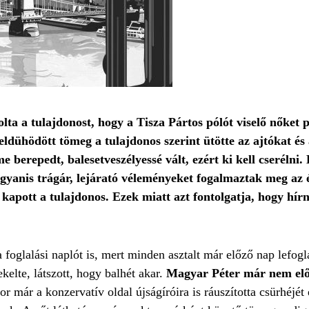
ta a tulajdonost, hogy a Tisza Pártos pólót viselő nőket p
ldühödött tömeg a tulajdonos szerint ütötte az ajtókat és
 berepedt, balesetveszélyessé vált, ezért ki kell cserélni
ugyanis trágár, lejárató véleményeket fogalmaztak meg az 
s kapott a tulajdonos. Ezek miatt azt fontolgatja, hogy hír
oglalási naplót is, mert minden asztalt már előző nap lefogl
elte, látszott, hogy balhét akar.
Magyar Péter már nem elős
r már a konzervatív oldal újságíróira is ráuszította csürhéjét