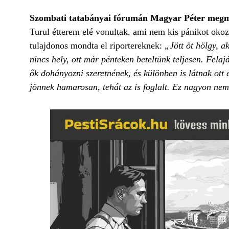
Szombati tatabányai fórumán Magyar Péter megmu
Turul étterem elé vonultak, ami nem kis pánikot okoz
tulajdonos mondta el riportereknek:
„Jött öt hölgy, a
nincs hely, ott már pénteken beteltünk teljesen. Felaj
ők dohányozni szeretnének, és különben is látnak ott e
jönnek hamarosan, tehát az is foglalt. Ez nagyon nem 