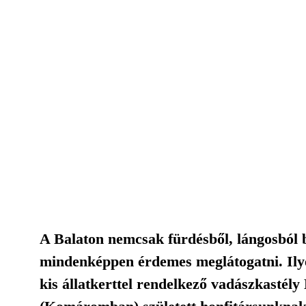
A Balaton nemcsak fürdésből, lángosból b
mindenképpen érdemes meglátogatni. Ilye
kis állatkerttel rendelkező vadászkastél