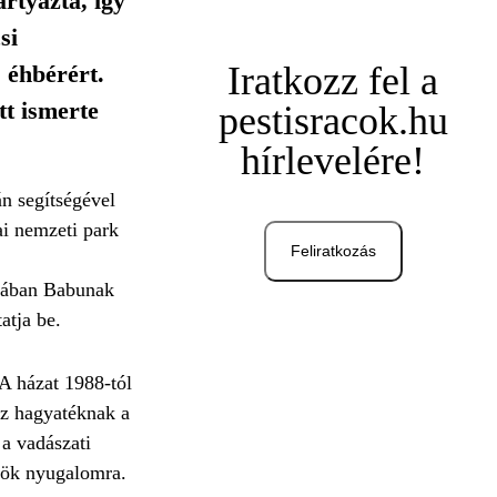
rtyázta, így
si
Iratkozz fel a
 éhbérért.
tt ismerte
pestisracok.hu
hírlevelére!
án segítségével
ai nemzeti park
Feliratkozás
orában Babunak
tja be.
 A házat 1988-tól
tz hagyatéknak a
 a vadászati
örök nyugalomra.