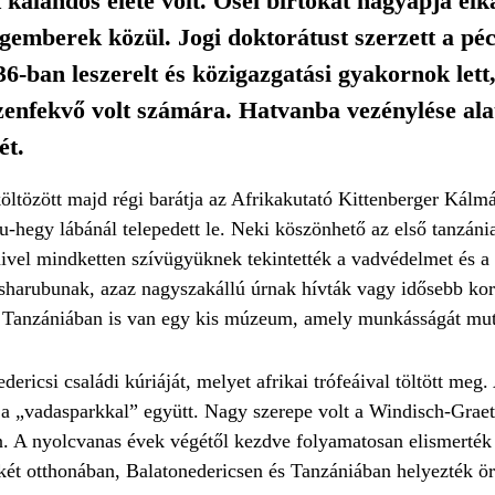
alandos élete volt. Ősei birtokát nagyapja elká
agemberek közül. Jogi doktorátust szerzett a péc
-ban leszerelt és közigazgatási gyakornok lett,
ézenfekvő volt számára. Hatvanba vezénylése ala
ét.
költözött majd régi barátja az Afrikakutató Kittenberger Kálm
u-hegy lábánál telepedett le. Neki köszönhető az első tanzáni
mivel mindketten szívügyüknek tekintették a vadvédelmet és a
sharubunak, azaz nagyszakállú úrnak hívták vagy idősebb k
Tanzániában is van egy kis múzeum, amely munkásságát muta
ricsi családi kúriáját, melyet afrikai trófeáival töltött meg.
 a „vadasparkkal” együtt. Nagy szerepe volt a Windisch-Grae
en. A nyolcvanas évek végétől kezdve folyamatosan elismerték
 két otthonában, Balatonedericsen és Tanzániában helyezték 