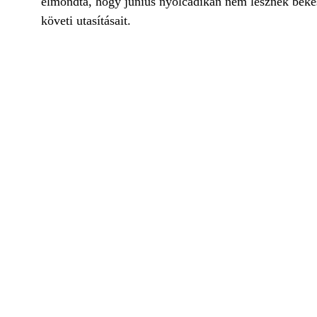
elmondta, hogy június nyolcadikán nem lesznek békés
követi utasításait.