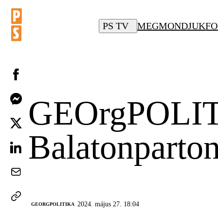
PS TV
MEGMONDJUK
FO
GEOrgPOLITI
Balatonparton
2024. május 27. 18:04
‎GEORGPOLITIKA