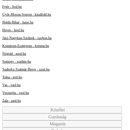
Fejér - feol.hu
Győr-Moson-Sopron - kisalfold.hu
Hajdú-Bihar - haon.hu
Heves - heol.hu
Jász-Nagykun-Szolnok - szoljon.hu
Komárom-Esztergom - kemma.hu
Nógrád - nool.hu
Somogy - sonline.hu
Szabolcs-Szatmár-Bereg - szon.hu
Tolna - teol.hu
Vas - vaol.hu
Veszprém - veol.hu
Zala - zaol.hu
Közélet
Gazdaság
Magazin