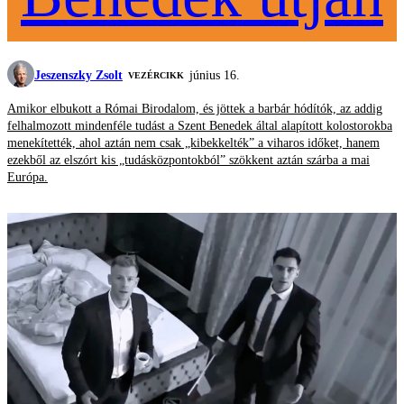
Jeszenszky Zsolt
június 16.
VEZÉRCIKK
Amikor elbukott a Római Birodalom, és jöttek a barbár hódítók, az addig
felhalmozott mindenféle tudást a Szent Benedek által alapított kolostorokba
menekítették, ahol aztán nem csak „kibekkelték” a viharos időket, hanem
ezekből az elszórt kis „tudásközpontokból” szökkent aztán szárba a mai
Európa.