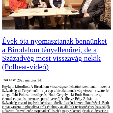
Évek óta nyomasztanak bennünket
a Birodalom tényellenőrei, de a
Századvég most visszavág nekik
(Polbeat-videó)
2025 március 14.
‎POLBEAT
Egyfajta kifordított A Birodalom visszavágnak lehetünk szemtanúi, hiszen a
Századvég új Tényellenőr.hu-ja épp a birodalomnak vág vissza - vezette fel
a legutóbbi Polbeat-beszélgetést Huth Gergely, aki Both Hunort, az új
elemző csapat és internetes portál vezetőjét, illetve Béky Zoltánt, a
Századvég vezető jogászát kérdezte, Stefka István közreműködésével. Both
elmagyarázta: a globalista erők épphogy az álhírek terjesztéséhez használják
a fizetett "tényellenőr csapataikat" és elég nagy sikerrel jártak világszerte a