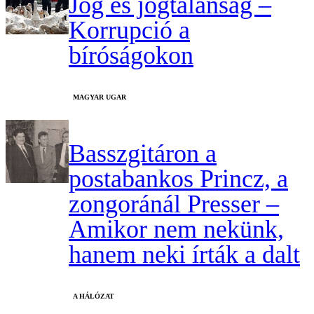
Jog és jogtalanság –
Korrupció a
bíróságokon
MAGYAR UGAR
Basszgitáron a
postabankos Princz, a
zongoránál Presser –
Amikor nem nekünk,
hanem neki írták a dalt
A HÁLÓZAT