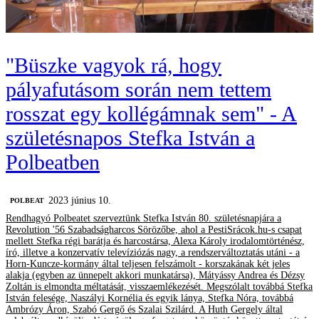
"Büszke vagyok rá, hogy
pályafutásom során nem tettem
rosszat egy kollégámnak sem" - A
születésnapos Stefka István a
Polbeatben
2023 június 10.
‎POLBEAT
Rendhagyó Polbeatet szerveztünk Stefka István 80. születésnapjára a
Revolution '56 Szabadságharcos Sörözőbe, ahol a PestiSrácok.hu-s csapat
mellett Stefka régi barátja és harcostársa, Alexa Károly irodalomtörténész,
író, illetve a konzervatív televíziózás nagy, a rendszerváltoztatás utáni - a
Horn-Kuncze-kormány által teljesen felszámolt - korszakának két jeles
alakja (egyben az ünnepelt akkori munkatársa), Mátyássy Andrea és Dézsy
Zoltán is elmondta méltatását, visszaemlékezését. Megszólalt továbbá Stefka
István felesége, Naszályi Kornélia és egyik lánya, Stefka Nóra, továbbá
Ambrózy Áron, Szabó Gergő és Szalai Szilárd. A Huth Gergely által