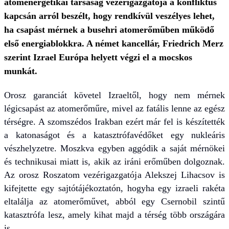
atomenergetikai társaság vezérigazgatója a konfliktus
kapcsán arról beszélt, hogy rendkívül veszélyes lehet,
ha csapást mérnek a busehri atomerőműben működő
első energiablokkra. A német kancellár, Friedrich Merz
szerint Izrael Európa helyett végzi el a mocskos
munkát.
Orosz garanciát követel Izraeltől, hogy nem mérnek
légicsapást az atomerőműre, mivel az fatális lenne az egész
térségre. A szomszédos Irakban ezért már fel is készítették
a katonaságot és a katasztrófavédőket egy nukleáris
vészhelyzetre. Moszkva egyben aggódik a saját mérnökei
és technikusai miatt is, akik az iráni erőműben dolgoznak.
Az orosz Roszatom vezérigazgatója Alekszej Lihacsov is
kifejtette egy sajtótájékoztatón, hogyha egy izraeli rakéta
eltalálja az atomerőművet, abból egy Csernobil szintű
katasztrófa lesz, amely kihat majd a térség több országára
is.