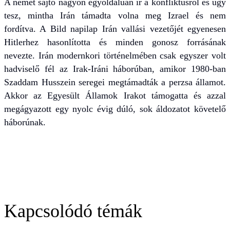
A német sajtó nagyon egyoldalúan ír a konfliktusról és úgy
tesz, mintha Irán támadta volna meg Izrael és nem
fordítva. A Bild napilap Irán vallási vezetőjét egyenesen
Hitlerhez hasonlította és minden gonosz forrásának
nevezte. Irán modernkori történelmében csak egyszer volt
hadviselő fél az Irak-Iráni háborúban, amikor 1980-ban
Szaddam Husszein seregei megtámadták a perzsa államot.
Akkor az Egyesült Államok Irakot támogatta és azzal
megágyazott egy nyolc évig dúló, sok áldozatot követelő
háborúnak.
Kapcsolódó témák