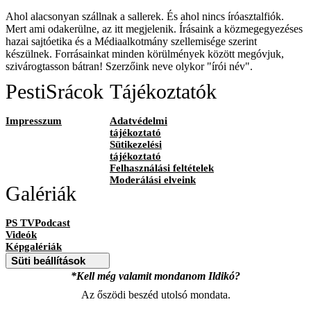
Ahol alacsonyan szállnak a sallerek. És ahol nincs íróasztalfiók.
Mert ami odakerülne, az itt megjelenik. Írásaink a közmegegyezéses
hazai sajtóetika és a Médiaalkotmány szellemisége szerint
készülnek. Forrásainkat minden körülmények között megóvjuk,
szivárogtasson bátran! Szerzőink neve olykor "írói név".
PestiSrácok
Tájékoztatók
Impresszum
Adatvédelmi
tájékoztató
Sütikezelési
tájékoztató
Felhasználási feltételek
Moderálási elveink
Galériák
PS TVPodcast
Videók
Képgalériák
Süti beállítások
*Kell még valamit mondanom Ildikó?
Az őszödi beszéd utolsó mondata.