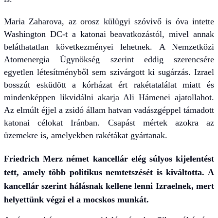
Maria Zaharova, az orosz külügyi szóvivő is óva intette
Washington DC-t a katonai beavatkozástól, mivel annak
beláthatatlan következményei lehetnek. A Nemzetközi
Atomenergia Ügynökség szerint eddig szerencsére
egyetlen létesítményből sem szivárgott ki sugárzás. Izrael
bosszút esküdött a kórházat ért rakétatalálat miatt és
mindenképpen likvidálni akarja Ali Hámenei ajatollahot.
Az elmúlt éjjel a zsidó állam hatvan vadászgéppel támadott
katonai célokat Iránban. Csapást mértek azokra az
üzemekre is, amelyekben rakétákat gyártanak.
Friedrich Merz német kancellár elég súlyos kijelentést
tett, amely több politikus nemtetszését is kiváltotta. A
kancellár szerint hálásnak kellene lenni Izraelnek, mert
helyettünk végzi el a mocskos munkát.