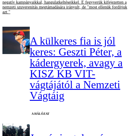
negatív kampányaikkal, hangulatkeltéseikkel. E fegyverük kifejezetten a
nemzeti szuverenitás megtámadására irányult, de "most ellenük fordítjuk
azt."
A külkeres fia is jól
keres: Geszti Péter, a
kádergyerek, avagy a
KISZ KB VIT-
vágtájától a Nemzeti
Vágtáig
A HÁLÓZAT