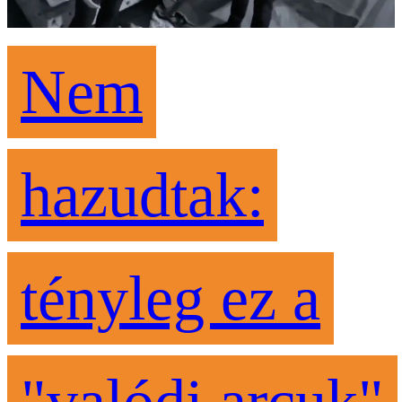
Nem
hazudtak:
tényleg ez a
"valódi arcuk"