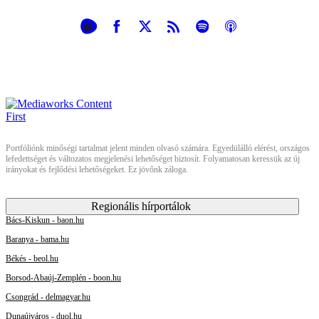
Portfóliónk minőségi tartalmat jelent minden olvasó számára. Egyedülálló elérést, országos
lefedettséget és változatos megjelenési lehetőséget biztosít. Folyamatosan keressük az új
irányokat és fejlődési lehetőségeket. Ez jövőnk záloga.
Regionális hírportálok
Bács-Kiskun - baon.hu
Baranya - bama.hu
Békés - beol.hu
Borsod-Abaúj-Zemplén - boon.hu
Csongrád - delmagyar.hu
Dunaújváros - duol.hu