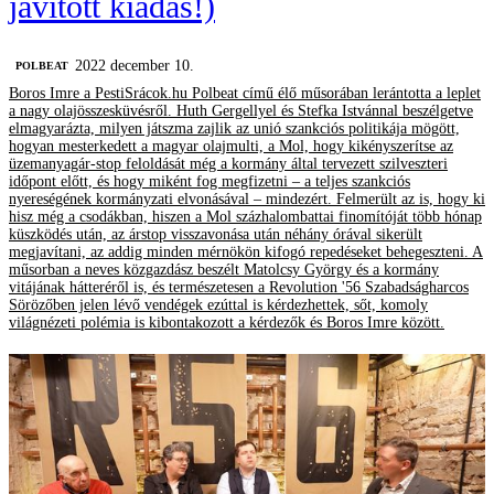
javított kiadás!)
2022 december 10.
‎POLBEAT
Boros Imre a PestiSrácok.hu Polbeat című élő műsorában lerántotta a leplet
a nagy olajösszesküvésről. Huth Gergellyel és Stefka Istvánnal beszélgetve
elmagyarázta, milyen játszma zajlik az unió szankciós politikája mögött,
hogyan mesterkedett a magyar olajmulti, a Mol, hogy kikényszerítse az
üzemanyagár-stop feloldását még a kormány által tervezett szilveszteri
időpont előtt, és hogy miként fog megfizetni – a teljes szankciós
nyereségének kormányzati elvonásával – mindezért. Felmerült az is, hogy ki
hisz még a csodákban, hiszen a Mol százhalombattai finomítóját több hónap
küszködés után, az árstop visszavonása után néhány órával sikerült
megjavítani, az addig minden mérnökön kifogó repedéseket behegeszteni. A
műsorban a neves közgazdász beszélt Matolcsy György és a kormány
vitájának hátteréről is, és természetesen a Revolution '56 Szabadságharcos
Sörözőben jelen lévő vendégek ezúttal is kérdezhettek, sőt, komoly
világnézeti polémia is kibontakozott a kérdezők és Boros Imre között.