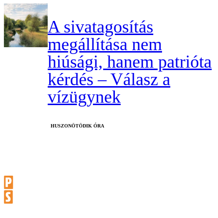
A sivatagosítás
megállítása nem
hiúsági, hanem patrióta
kérdés – Válasz a
vízügynek
HUSZONÖTÖDIK ÓRA