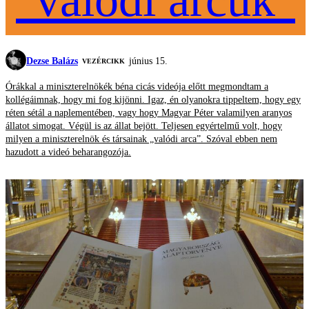
Dezse Balázs
június 15.
VEZÉRCIKK
Órákkal a miniszterelnökék béna cicás videója előtt megmondtam a
kollégáimnak, hogy mi fog kijönni. Igaz, én olyanokra tippeltem, hogy egy
réten sétál a naplementében, vagy hogy Magyar Péter valamilyen aranyos
állatot simogat. Végül is az állat bejött. Teljesen egyértelmű volt, hogy
milyen a miniszterelnök és társainak „valódi arca”. Szóval ebben nem
hazudott a videó beharangozója.