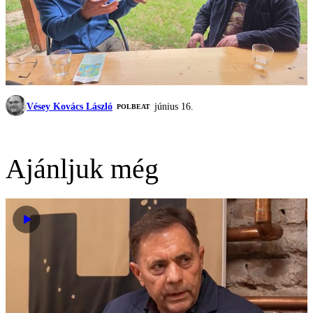
Vésey Kovács László
június 16.
‎POLBEAT
Ajánljuk még