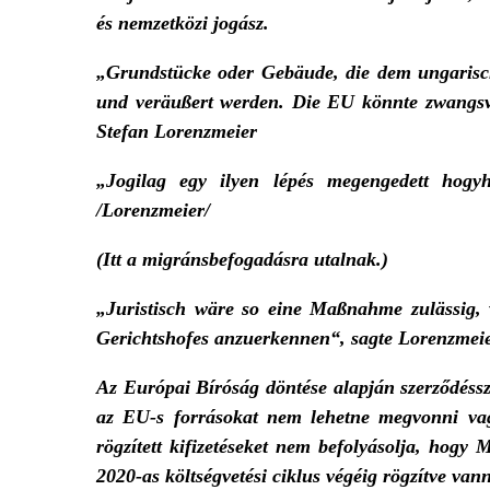
és nemzetközi jogász.
„Grundstücke oder Gebäude, die dem ungarisch
und veräußert werden. Die EU könnte zwangsvo
Stefan Lorenzmeier
„Jogilag egy ilyen lépés megengedett hogy
/Lorenzmeier/
(Itt a migránsbefogadásra utalnak.)
„Juristisch wäre so eine Maßnahme zulässig,
Gerichtshofes anzuerkennen“, sagte Lorenzmeie
Az Európai Bíróság döntése alapján szerződésszeg
az EU-s forrásokat nem lehetne megvonni vagy
rögzített kifizetéseket nem befolyásolja, hogy
2020-as költségvetési ciklus végéig rögzítve van