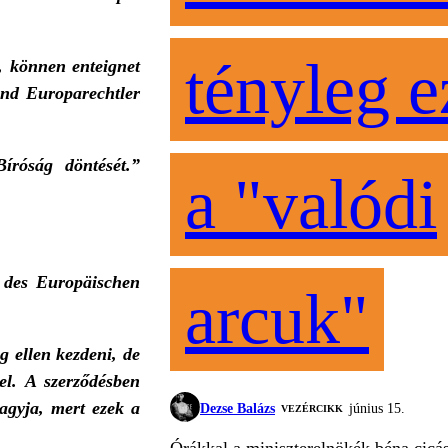
tényleg e
, können enteignet
und Europarechtler
íróság döntését.”
a "valódi
 des Europäischen
arcuk"
ág ellen kezdeni, de
el. A szerződésben
hagyja, mert ezek a
Dezse Balázs
június 15.
VEZÉRCIKK