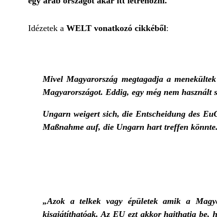
egy arab országot akar itt létrehozni.
Idézetek a
WELT vonatkozó cikkéből
:
Mivel Magyarország megtagadja a menekültek elo
Magyarországot. Eddig, egy még nem használt s
Ungarn weigert sich, die Entscheidung des EuG
Maßnahme auf, die Ungarn hart treffen könnte. 
„Azok a telkek vagy épületek amik a Magyar
kisajátíthatóak. Az EU ezt akkor hajthatja be