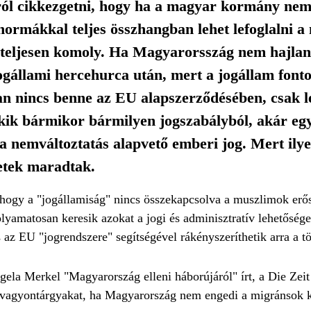
ól cikkezgetni, hogy ha a magyar kormány nem t
normákkal teljes összhangban lehet lefoglalni a
 teljesen komoly. Ha Magyarorsszág nem hajla
jogállami hercehurca után, mert a jogállam font
n nincs benne az EU alapszerződésében, csak le
 akik bármikor bármilyen jogszabályból, akár egy
a nemváltoztatás alapvető emberi jog. Mert ilye
etek maradtak.
 hogy a "jogállamiság" nincs összekapcsolva a muszlimok erős
olyamatosan keresik azokat a jogi és adminisztratív lehetősé
és az EU "jogrendszere" segítségével rákényszeríthetik arra a t
ela Merkel "Magyarország elleni háborújáról" írt, a Die Zeit 
mi vagyontárgyakat, ha Magyarország nem engedi a migránsok k