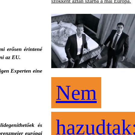
szökkent aztán szárba a mai Európa.
i erősen érintené
zni az EU.
igen Experten eine
Nem
hazudtak
degeníthetőek és
orenzmeier európai