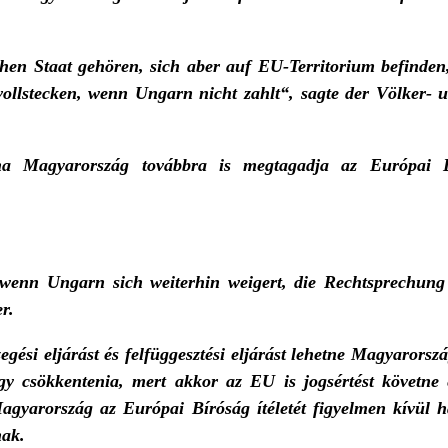
en Staat gehören, sich aber auf EU-Territorium befinden
llstecken, wenn Ungarn nicht zahlt“, sagte der Völker- 
ha Magyarország továbbra is megtagadja az Európai B
 wenn Ungarn sich weiterhin weigert, die Rechtsprechung
r.
ési eljárást és felfüggesztési eljárást lehetne Magyarorsz
 csökkentenia, mert akkor az EU is jogsértést követne 
 Magyarország az Európai Bíróság ítéletét figyelmen kívül 
nak.