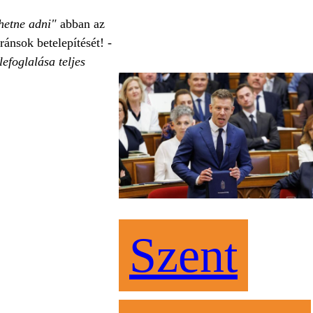
ehetne adni"
abban az
ánsok betelepítését! -
efoglalása teljes
Szent