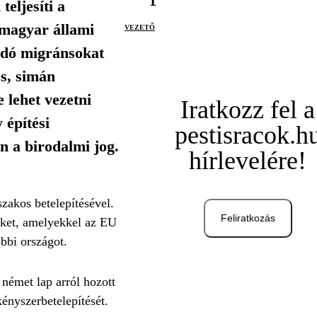
eljesíti a
 magyar állami
VEZETŐ
ndó migránsokat
os, simán
 lehet vezetni
Iratkozz fel a
 építési
pestisracok.h
n a birodalmi jog.
hírlevelére!
zakos betelepítésével.
Feliratkozás
geket, amelyekkel az EU
öbbi országot.
német lap arról hozott
ényszerbetelepítését.