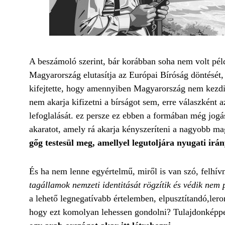
A beszámoló szerint, bár korábban soha nem volt pél
Magyarország elutasítja az Európai Bíróság döntését, 
kifejtette, hogy amennyiben Magyarország nem kezdi 
nem akarja kifizetni a bírságot sem, erre válaszként
lefoglalását. ez persze ez ebben a formában még jog
akaratot, amely rá akarja kényszeríteni a nagyobb m
gőg testesül meg, amellyel legutoljára nyugati irá
És ha nem lenne egyértelmű, miről is van szó, felhív
tagállamok nemzeti identitását rögzítik és védik nem
a lehető legnegatívabb értelemben, elpusztítandó,ler
hogy ezt komolyan lehessen gondolni? Tulajdonképpe