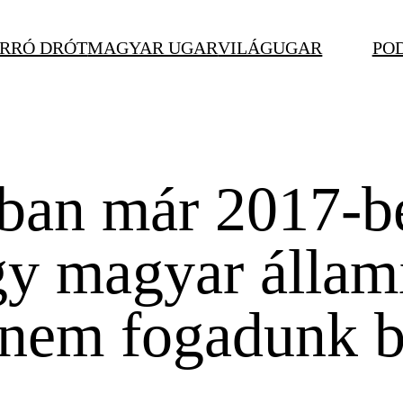
RRÓ DRÓT
MAGYAR UGAR
VILÁGUGAR
PO
ban már 2017-be
ogy magyar állam
a nem fogadunk 