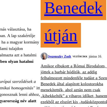
Benedek
útján
más választása, ha
an. A lap szakértője
és ha a magyar kormány
lami tulajdon
almazta azt a hatalmi
Jeszenszky Zsolt
június 16.
VEZÉRCIKK
ben olyan hatalmi
Amikor elbukott a Római Birodalom, 
jöttek a barbár hódítók, az addig
felhalmozott mindenféle tudást a Szen
urópai szerződések a
Benedek által alapított kolostorokba
etnikai homogenitás"
itt
menekítették, ahol aztán nem csak
 gonosznak lenni ahhoz,
„kibekkelték” a viharos időket, hane
arország név alatt
ezekből az elszórt kis „tudásközponto