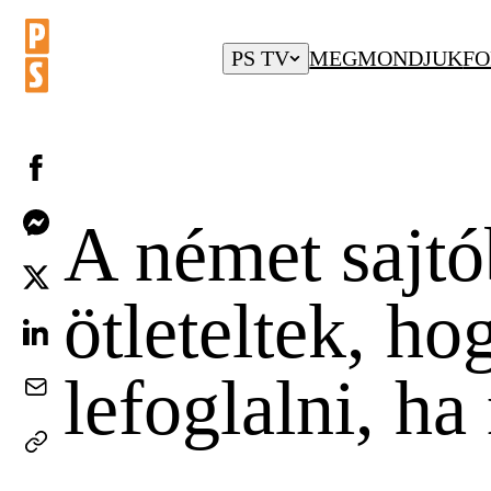
PS TV
MEGMONDJUK
FO
A német sajtó
ötleteltek, h
lefoglalni, h