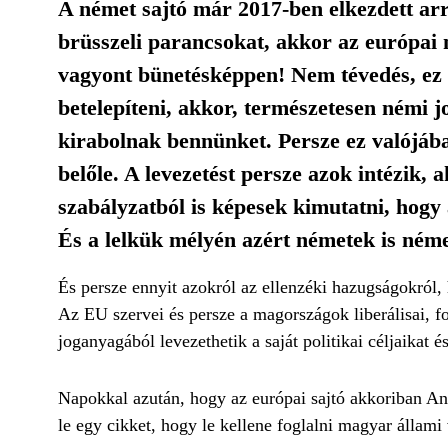
A német sajtó már 2017-ben elkezdett arr
brüsszeli parancsokat, akkor az európai 
vagyont bünetésképpen! Nem tévedés, ez
betelepíteni, akkor, természetesen némi 
kirabolnak bennünket. Persze ez valójába
belőle. A levezetést persze azok intézik,
szabályzatból is képesek kimutatni, hogy 
És a lelkük mélyén azért németek is ném
És persze ennyit azokról az ellenzéki hazugságokról,
Az EU szervei és persze a magországok liberálisai, f
joganyagából levezethetik a saját politikai céljaikat 
Napokkal azután, hogy az európai sajtó akkoriban Ang
le egy cikket, hogy le kellene foglalni magyar álla