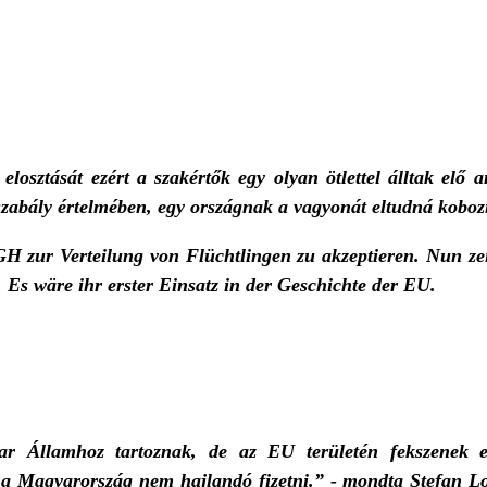
sztását ezért a szakértők egy olyan ötlettel álltak elő am
zabály értelmében, egy országnak a vagyonát eltudná kobo
H zur Verteilung von Flüchtlingen zu akzeptieren. Nun ze
Es wäre ihr erster Einsatz in der Geschichte der EU.
 Államhoz tartoznak, de az EU területén fekszenek eli
, ha Magyarország nem hajlandó fizetni.” - mondta Stefan L