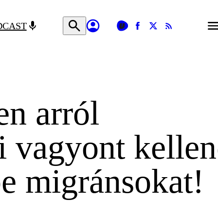
DCAST
n arról
i vagyont kellen
be migránsokat!