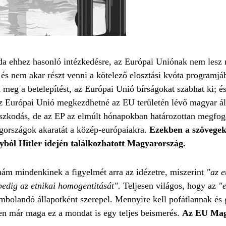
da ehhez hasonló intézkedésre, az Európai Uniónak nem lesz 
és nem akar részt venni a kötelező elosztási kvóta programjáb
meg a betelepítést, az Európai Unió bírságokat szabhat ki; 
 az Európai Unió megkezdhetné az EU területén lévő magyar ál
ászkodás, de az EP az elmúlt hónapokban határozottan megfog
agországok akaratát a közép-európaiakra.
Ezekben a szövegek
nyból Hitler idején találkozhatott Magyarország.
nám mindenkinek a figyelmét arra az idézetre, miszerint
"az e
 pedig az etnikai homogentitását".
Teljesen világos, hogy az
"
ombolandó állapotként szerepel. Mennyire kell pofátlannak és
n már maga ez a mondat is egy teljes beismerés.
Az EU Magy