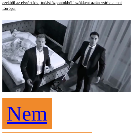
ezekből az elszórt kis „tudásközpontokból” szökkent aztán szárba a mai
Európa.
Nem