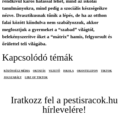
rendkívül káros hatással lehet, mind az iskolai
tanulmányokra, mind pedig a szociális készségeikre
nézve. Drasztikusnak tűnik a lépés, de ha az otthon
falai között kiindulva nem szabályozzuk, akkor
megfosztjuk a gyermeket a “szabad” világtól,
belekényszerítve őket a “mátrix” hamis, felgyorsult és
őrülettel teli világába.
Kapcsolódó témák
KÖZÖSSÉGI MÉDIA
OKTATÁS
VEZETŐ
ISKOLA
OKOSTELEFON
TIKTOK
JOGSZABÁLY
LIBZ OF TIKTOK
Iratkozz fel a pestisracok.hu
hírlevelére!