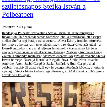
születésnapos Stefka István a
Polbeatben
2023 június 10.
‎POLBEAT
Rendhagyó Polbeatet szerveztünk Stefka István 80. születésnapjára a
Revolution '56 Szabadságharcos Sörözőbe, ahol a PestiSrácok.hu-s csapat
mellett Stefka régi barátja és harcostársa, Alexa Károly irodalomtörténész,
író, illetve a konzervatív televíziózás nagy, a rendszerváltoztatás utáni - a
Horn-Kuncze-kormány által teljesen felszámolt - korszakának két jeles
alakja (egyben az ünnepelt akkori munkatársa), Mátyássy Andrea és Dézsy
Zoltán is elmondta méltatását, visszaemlékezését. Megszólalt továbbá Stefka
István felesége, Naszályi Kornélia és egyik lánya, Stefka Nóra, továbbá
Ambrózy Áron, Szabó Gergő és Szalai Szilárd. A Huth Gergely által
celebrált rendkívüli adást végül egy fergeteges köszöntés követte, a tortát és
a pezsgőt Stefka István kedvenc együttesének, az AC/DC-nek a dübörgésére
hozták be a kollégák.