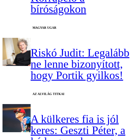
bíróságokon
MAGYAR UGAR
Riskó Judit: Legalább
ne lenne bizonyított,
hogy Portik gyilkos!
AZ ALVILÁG TITKAI
A külkeres fia is jól
keres: Geszti Péter, a