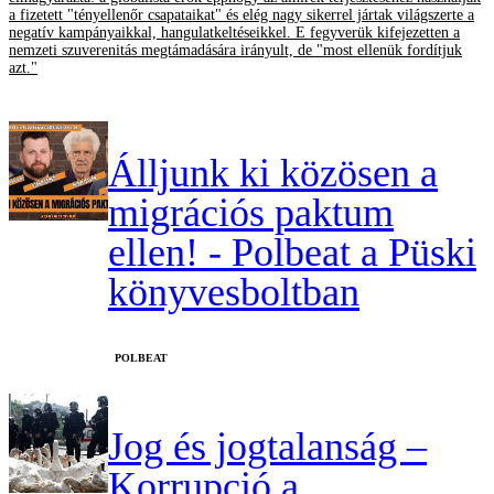
a fizetett "tényellenőr csapataikat" és elég nagy sikerrel jártak világszerte a
negatív kampányaikkal, hangulatkeltéseikkel. E fegyverük kifejezetten a
nemzeti szuverenitás megtámadására irányult, de "most ellenük fordítjuk
azt."
Álljunk ki közösen a
migrációs paktum
ellen! - Polbeat a Püski
könyvesboltban
‎POLBEAT
Jog és jogtalanság –
Korrupció a