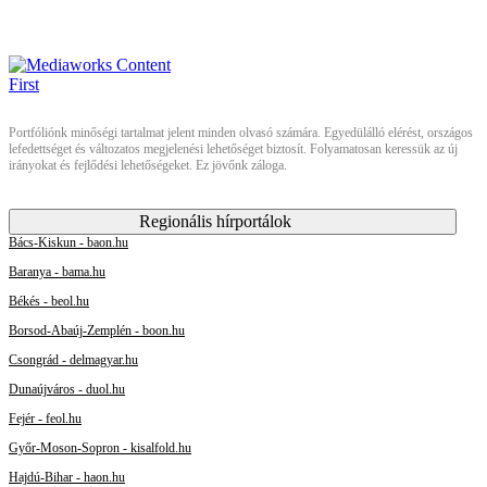
Portfóliónk minőségi tartalmat jelent minden olvasó számára. Egyedülálló elérést, országos
lefedettséget és változatos megjelenési lehetőséget biztosít. Folyamatosan keressük az új
irányokat és fejlődési lehetőségeket. Ez jövőnk záloga.
Regionális hírportálok
Bács-Kiskun - baon.hu
Baranya - bama.hu
Békés - beol.hu
Borsod-Abaúj-Zemplén - boon.hu
Csongrád - delmagyar.hu
Dunaújváros - duol.hu
Fejér - feol.hu
Győr-Moson-Sopron - kisalfold.hu
Hajdú-Bihar - haon.hu