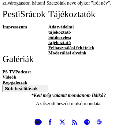
szivárogtasson bátran! Szerzőink neve olykor "írói név".
PestiSrácok
Tájékoztatók
Impresszum
Adatvédelmi
tájékoztató
Sütikezelési
tájékoztató
Felhasználási feltételek
Moderálási elveink
Galériák
PS TVPodcast
Videók
Képgalériák
Süti beállítások
*Kell még valamit mondanom Ildikó?
Az őszödi beszéd utolsó mondata.