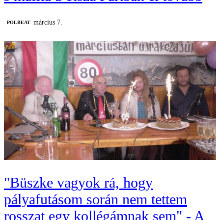
március 7.
‎POLBEAT
"Büszke vagyok rá, hogy
pályafutásom során nem tettem
rosszat egy kollégámnak sem" - A