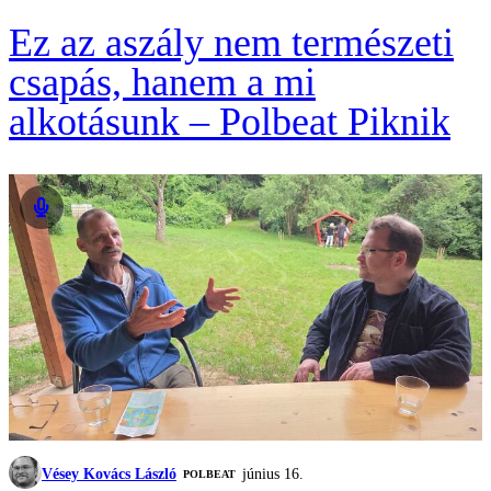
Ez az aszály nem természeti
csapás, hanem a mi
alkotásunk – Polbeat Piknik
Vésey Kovács László
június 16.
‎POLBEAT