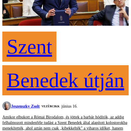
Szent
Benedek útján
Jeszenszky Zsolt
június 16.
VEZÉRCIKK
Amikor elbukott a Római Birodalom, és jöttek a barbár hódítók, az addig
felhalmozott mindenféle tudást a Szent Benedek által alapított kolostorokba
menekítették, ahol aztán nem csak „kibekkelték” a viharos időket, hanem