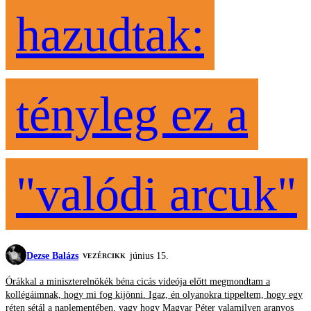
hazudtak:
tényleg ez a
"valódi arcuk"
Dezse Balázs
június 15.
VEZÉRCIKK
Órákkal a miniszterelnökék béna cicás videója előtt megmondtam a
kollégáimnak, hogy mi fog kijönni. Igaz, én olyanokra tippeltem, hogy egy
réten sétál a naplementében, vagy hogy Magyar Péter valamilyen aranyos