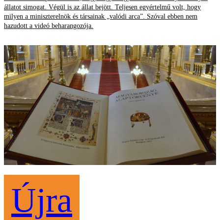
állatot simogat. Végül is az állat bejött. Teljesen egyértelmű volt, hogy
milyen a miniszterelnök és társainak „valódi arca”. Szóval ebben nem
hazudott a videó beharangozója.
Újra