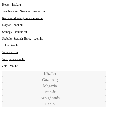
Heves - heol.hu
Jász-Nagykun-Szolnok - szoljon.hu
Komárom-Esztergom - kemma.hu
Nógrád - nool.hu
Somogy - sonline.hu
Szabolcs-Szatmár-Bereg - szon.hu
Tolna - teol.hu
Vas - vaol.hu
Veszprém - veol.hu
Zala - zaol.hu
Közélet
Gazdaság
Magazin
Bulvár
Szolgáltatás
Rádió