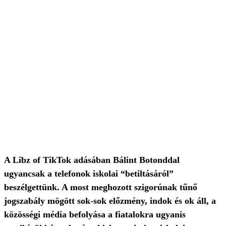
A Libz of TikTok adásában Bálint Botonddal
ugyancsak a telefonok iskolai “betiltásáról”
beszélgettünk. A most meghozott szigorúnak tűnő
jogszabály mögött sok-sok előzmény, indok és ok áll, a
közösségi média befolyása a fiatalokra ugyanis