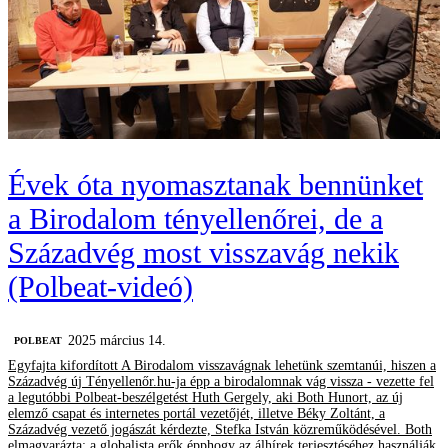
Évek óta nyomasztanak bennünket
a Birodalom tényellenőrei, de a
Századvég most visszavág nekik
(Polbeat-videó)
2025 március 14.
‎POLBEAT
Egyfajta kifordított A Birodalom visszavágnak lehetünk szemtanúi, hiszen a
Századvég új Tényellenőr.hu-ja épp a birodalomnak vág vissza - vezette fel
a legutóbbi Polbeat-beszélgetést Huth Gergely, aki Both Hunort, az új
elemző csapat és internetes portál vezetőjét, illetve Béky Zoltánt, a
Századvég vezető jogászát kérdezte, Stefka István közreműködésével. Both
elmagyarázta: a globalista erők épphogy az álhírek terjesztéséhez használják