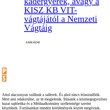
kádergyerek, avagy a
KISZ KB VIT-
vágtájától a Nemzeti
Vágtáig
A HÁLÓZAT
Ahol alacsonyan szállnak a sallerek. És ahol nincs íróasztalfiók.
Mert ami odakerülne, az itt megjelenik. Írásaink a közmegegyezéses
hazai sajtóetika és a Médiaalkotmány szellemisége szerint
készülnek. Forrásainkat minden körülmények között megóvjuk,