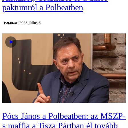
paktumról a Polbeatben
2025 július 6.
‎POLBEAT
Pócs János a Polbeatben: az MSZP-
s maffia a Tisza Pártban él tovább