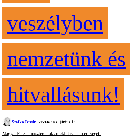
veszélyben
nemzetünk és
hitvallásunk!
Stefka István
június 14.
VEZÉRCIKK
Magyar Péter miniszterelnök ámokfutása nem ért véget.