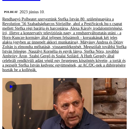
2023 június 10.
‎POLBEAT
Rendhagyó Polbeatet szerveztünk Stefka István 80. születésnapjára a
Revolution '56 Szabadságharcos Sörözőbe, ahol a PestiSrácok.hu-s csapat
mellett Stefka régi barátja és harcostársa, Alexa Károly irodalomtörténész,
író, illetve a konzervatív televíziózás nagy, a rendszerváltoztatás utáni - a
Horn-Kuncze-kormány által teljesen felszámolt - korszakának két jeles
alakja (egyben az ünnepelt akkori munkatársa), Mátyássy Andrea és Dézsy
Zoltán is elmondta méltatását, visszaemlékezését. Megszólalt továbbá Stefka
István felesége, Naszályi Kornélia és egyik lánya, Stefka Nóra, továbbá
Ambrózy Áron, Szabó Gergő és Szalai Szilárd. A Huth Gergely által
celebrált rendkívüli adást végül egy fergeteges köszöntés követte, a tortát és
a pezsgőt Stefka István kedvenc együttesének, az AC/DC-nek a dübörgésére
hozták be a kollégák.