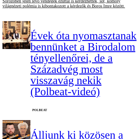
Sörözőben jelen lévő vendégek ezúttal is kérdezhettek, sőt, komoly
világnézeti polémia is kibontakozott a kérdezők és Boros Imre között.
Évek óta nyomasztanak
bennünket a Birodalom
tényellenőrei, de a
Századvég most
visszavág nekik
(Polbeat-videó)
‎POLBEAT
Álljunk ki közösen a