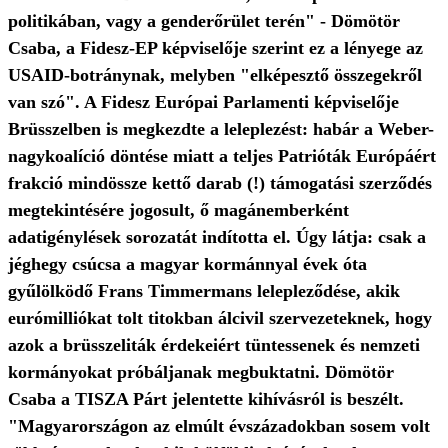
politikában, vagy a genderőrület terén" - Dömötör
Csaba, a Fidesz-EP képviselője szerint ez a lényege az
USAID-botránynak, melyben "elképesztő összegekről
van szó". A Fidesz Európai Parlamenti képviselője
Brüsszelben is megkezdte a leleplezést: habár a Weber-
nagykoalíció döntése miatt a teljes Patrióták Európáért
frakció mindössze kettő darab (!) támogatási szerződés
megtekintésére jogosult, ő magánemberként
adatigénylések sorozatát indította el. Úgy látja: csak a
jéghegy csúcsa a magyar kormánnyal évek óta
gyűlölködő Frans Timmermans lelepleződése, akik
eurómilliókat tolt titokban álcivil szervezeteknek, hogy
azok a brüsszeliták érdekeiért tüntessenek és nemzeti
kormányokat próbáljanak megbuktatni. Dömötör
Csaba a TISZA Párt jelentette kihívásról is beszélt.
"Magyarországon az elmúlt évszázadokban sosem volt