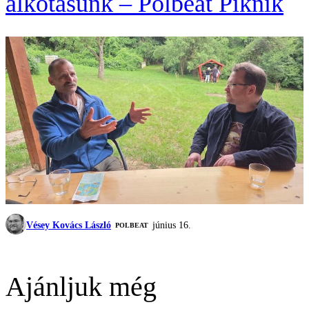
alkotásunk – Polbeat Piknik
Vésey Kovács László
június 16.
‎POLBEAT
Ajánljuk még