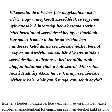
Elképesztő, de a Weber-féle nagykoalíció azt is
elérte, hogy a megkötött szerződések se legyenek
nyilvánosak. A bizottsági helyek száma szerint
lehet betekinteni szerződésekbe, így a Patrióták
Európáért frakció a döntésük értelmében
mindössze kettő darab szerződésbe nézhet bele. A
magyar minisztériumoknak hétről-hétre minden
szerződésüket nyilvánossá kell tenniük, azok
alapján indulnak viták a költésekről. Mit szólna
hozzá Hadházy Ákos, ha csak annyi szerződésbe
nézhetne bele, ahányan ő maga van, tehát egybe?
tette fel a kérdést, hozzátéve, hogy ezt nem hagyja annyiban, ezért
európai állampolgárként folyamatosan adatigényléseket küld az unió