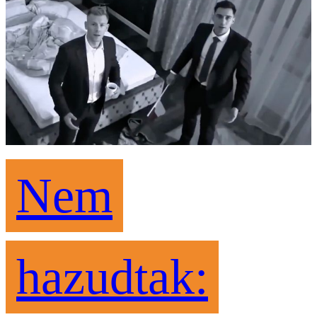
Nem
hazudtak: