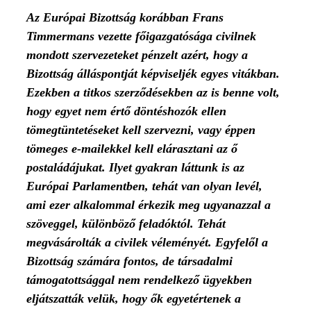
Az Európai Bizottság korábban Frans
Timmermans vezette főigazgatósága civilnek
mondott szervezeteket pénzelt azért, hogy a
Bizottság álláspontját képviseljék egyes vitákban.
Ezekben a titkos szerződésekben az is benne volt,
hogy egyet nem értő döntéshozók ellen
tömegtüntetéseket kell szervezni, vagy éppen
tömeges e-mailekkel kell elárasztani az ő
postaládájukat. Ilyet gyakran láttunk is az
Európai Parlamentben, tehát van olyan levél,
ami ezer alkalommal érkezik meg ugyanazzal a
szöveggel, különböző feladóktól. Tehát
megvásárolták a civilek véleményét. Egyfelől a
Bizottság számára fontos, de társadalmi
támogatottsággal nem rendelkező ügyekben
eljátszatták velük, hogy ők egyetértenek a