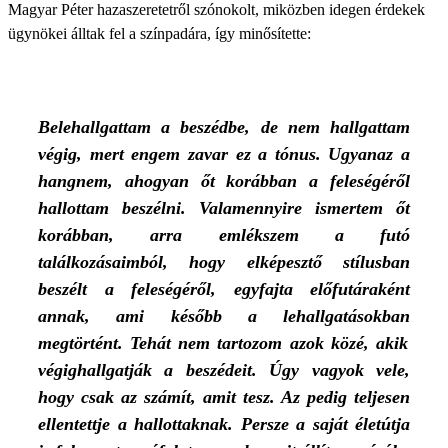
Magyar Péter hazaszeretetről szónokolt, miközben idegen érdekek
ügynökei álltak fel a színpadára, így minősítette:
Belehallgattam
a
beszédbe,
de
nem
hallgattam
végig,
mert
engem
zavar
ez
a
tónus. Ugyanaz a
hangnem,
ahogyan
őt
korábban
a
feleségéről
hallottam beszélni. Valamennyire
ismertem
őt
korábban,
a
rra
emlékszem
a
futó
találkozásaimból,
hogy
elképesztő
stílusban
beszélt
a
feleségéről,
egyfajta
előfutáraként
annak,
ami
később
a
lehallgatásokban
meg
történt.
Tehát
nem
tartozom
azok
közé,
akik
végighallgatják
a
beszédeit.
Ú
gy
vagyok
vele,
hogy
csak
az
számít,
amit tesz. Az pedig
teljesen
ellentettje
a hallottaknak. Persze
a
saját
életútja