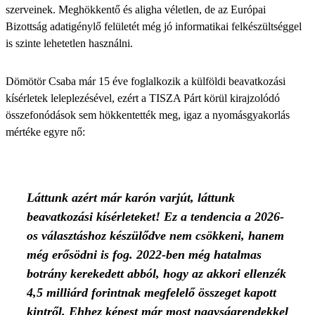
szerveinek. Meghökkentő és aligha véletlen, de az Európai
Bizottság adatigénylő felületét még jó informatikai felkészültséggel
is szinte lehetetlen használni.
Dömötör Csaba már 15 éve foglalkozik a külföldi beavatkozási
kísérletek leleplezésével, ezért a TISZA Párt körül kirajzolódó
összefonódások sem hökkentették meg, igaz a nyomásgyakorlás
mértéke egyre nő:
Láttunk azért már karón varjút, láttunk
beavatkozási kísérleteket! Ez a tendencia a 2026-
os választáshoz készülődve nem csökkeni, hanem
még erősödni is fog. 2022-ben még hatalmas
botrány kerekedett abból, hogy az akkori ellenzék
4,5 milliárd forintnak megfelelő összeget kapott
kintről. Ehhez képest már most nagyságrendekkel