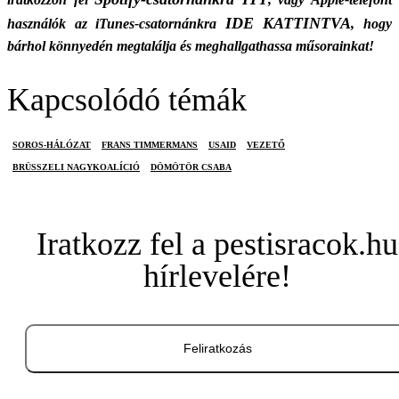
IDE KATTINTVA
használók az iTunes-csatornánkra
, hogy
bárhol könnyedén megtalálja és meghallgathassa műsorainkat!
Kapcsolódó témák
SOROS-HÁLÓZAT
FRANS TIMMERMANS
USAID
VEZETŐ
BRÜSSZELI NAGYKOALÍCIÓ
DÖMÖTÖR CSABA
Iratkozz fel a pestisracok.hu
hírlevelére!
Feliratkozás