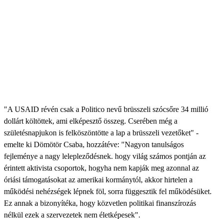
"A USAID révén csak a Politico nevű brüsszeli szócsőre 34 millió
dollárt költöttek, ami elképesztő összeg. Cserében még a
születésnapjukon is felköszöntötte a lap a brüsszeli vezetőket" -
emelte ki Dömötör Csaba, hozzátéve: "Nagyon tanulságos
fejleménye a nagy lelepleződésnek. hogy világ számos pontján az
érintett aktivista csoportok, hogyha nem kapják meg azonnal az
óriási támogatásokat az amerikai kormánytól, akkor hirtelen a
működési nehézségek lépnek föl, sorra függesztik fel működésüket.
Ez annak a bizonyítéka, hogy közvetlen politikai finanszírozás
nélkül ezek a szervezetek nem életképesek".