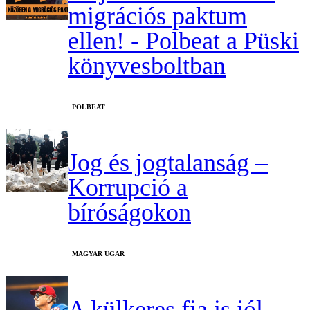
migrációs paktum
ellen! - Polbeat a Püski
könyvesboltban
‎POLBEAT
Jog és jogtalanság –
Korrupció a
bíróságokon
MAGYAR UGAR
A külkeres fia is jól