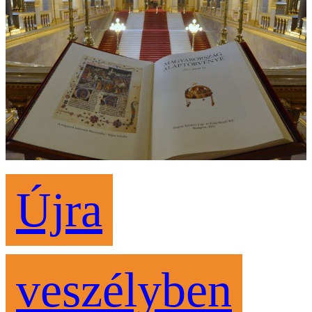
Újra
veszélyben