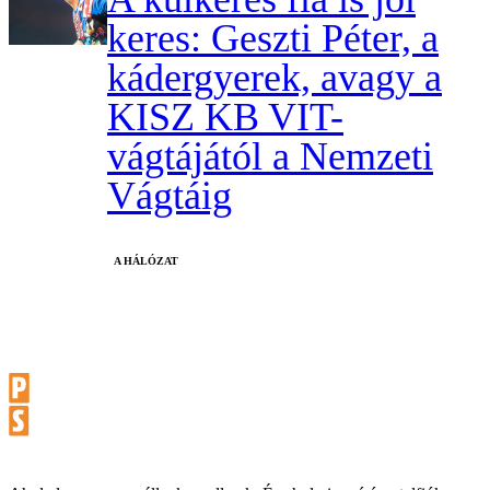
keres: Geszti Péter, a
kádergyerek, avagy a
KISZ KB VIT-
vágtájától a Nemzeti
Vágtáig
A HÁLÓZAT