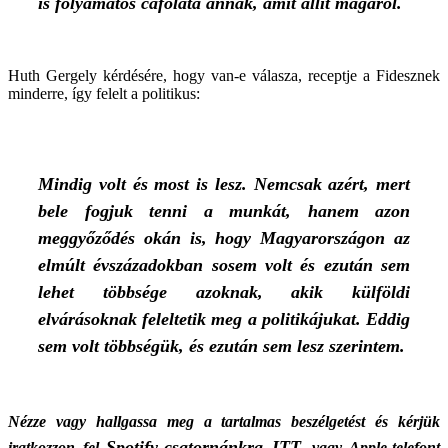
is
folyamatos
cáfolata
annak,
amit
állít
magáról.
Huth Gergely kérdésére, hogy van-e válasza, receptje a Fidesznek
minderre, így felelt a politikus:
Mindig volt és most is lesz. Nemcsak azért, mert
bele fogjuk tenni a munkát, hanem azon
meggyőződés okán is, hogy Magyarországon az
elmúlt évszázadokban sosem volt és ezután sem
lehet többsége azoknak, akik külföldi
elvárásoknak feleltetik meg a politikájukat. Eddig
sem volt többségük, és ezután sem lesz szerintem.
Nézze vagy hallgassa meg a tartalmas beszélgetést és kérjük
Spotify-csatornánkra ITT
iratkozzon fel
, vagy Apple-telefont