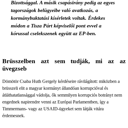
Bizottsággal. A másik csapásirány pedig az egyes
tagországok belügyeibe való avatkozás, a
kormánybuktatási kísérletek voltak. Érdekes
módon a Tisza Párt képviselői pont evvel a
kórussal cselekszenek együtt az EP-ben.
Brüsszelben azt sem tudják, mi az az
üvegzseb
Dömötör Csaba Huth Gergely kérdéseire rávilágított: miközben a
brüsszeli elit a magyar kormányt állandóan korrupcióval és
átláthatatlansággal vádolja, ők semmilyen korrupciós botrányt nem
engednek napirendre venni az Európai Parlamentben, így a
Timmermans- vagy az USAID-ügyeket sem látják vitára
érdemesnek.