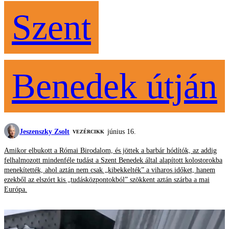
Szent
Benedek útján
Jeszenszky Zsolt
június 16.
VEZÉRCIKK
Amikor elbukott a Római Birodalom, és jöttek a barbár hódítók, az addig
felhalmozott mindenféle tudást a Szent Benedek által alapított kolostorokba
menekítették, ahol aztán nem csak „kibekkelték” a viharos időket, hanem
ezekből az elszórt kis „tudásközpontokból” szökkent aztán szárba a mai
Európa.