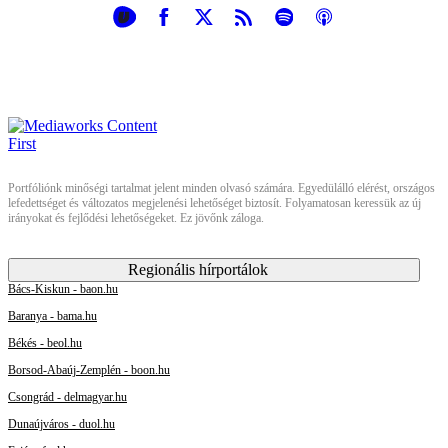
Portfóliónk minőségi tartalmat jelent minden olvasó számára. Egyedülálló elérést, országos
lefedettséget és változatos megjelenési lehetőséget biztosít. Folyamatosan keressük az új
irányokat és fejlődési lehetőségeket. Ez jövőnk záloga.
Regionális hírportálok
Bács-Kiskun - baon.hu
Baranya - bama.hu
Békés - beol.hu
Borsod-Abaúj-Zemplén - boon.hu
Csongrád - delmagyar.hu
Dunaújváros - duol.hu