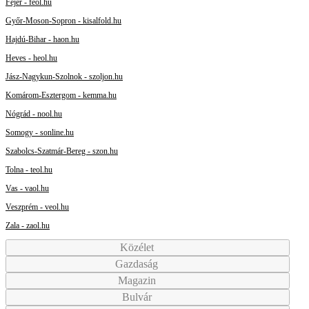
Fejér - feol.hu
Győr-Moson-Sopron - kisalfold.hu
Hajdú-Bihar - haon.hu
Heves - heol.hu
Jász-Nagykun-Szolnok - szoljon.hu
Komárom-Esztergom - kemma.hu
Nógrád - nool.hu
Somogy - sonline.hu
Szabolcs-Szatmár-Bereg - szon.hu
Tolna - teol.hu
Vas - vaol.hu
Veszprém - veol.hu
Zala - zaol.hu
Közélet
Gazdaság
Magazin
Bulvár