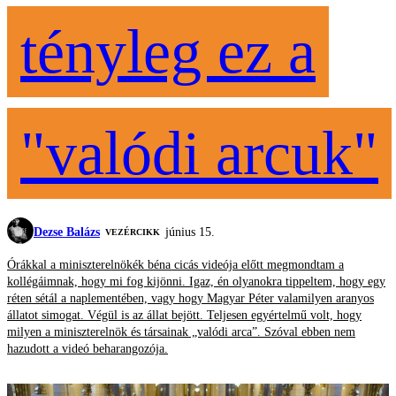
tényleg ez a
"valódi arcuk"
Dezse Balázs
június 15.
VEZÉRCIKK
Órákkal a miniszterelnökék béna cicás videója előtt megmondtam a
kollégáimnak, hogy mi fog kijönni. Igaz, én olyanokra tippeltem, hogy egy
réten sétál a naplementében, vagy hogy Magyar Péter valamilyen aranyos
állatot simogat. Végül is az állat bejött. Teljesen egyértelmű volt, hogy
milyen a miniszterelnök és társainak „valódi arca”. Szóval ebben nem
hazudott a videó beharangozója.