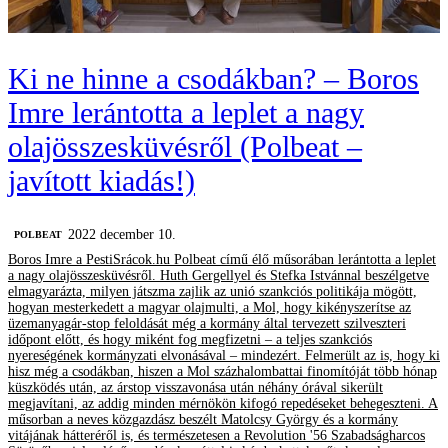
Ki ne hinne a csodákban? – Boros
Imre lerántotta a leplet a nagy
olajösszesküvésről (Polbeat –
javított kiadás!)
2022 december 10.
‎POLBEAT
Boros Imre a PestiSrácok.hu Polbeat című élő műsorában lerántotta a leplet
a nagy olajösszesküvésről. Huth Gergellyel és Stefka Istvánnal beszélgetve
elmagyarázta, milyen játszma zajlik az unió szankciós politikája mögött,
hogyan mesterkedett a magyar olajmulti, a Mol, hogy kikényszerítse az
üzemanyagár-stop feloldását még a kormány által tervezett szilveszteri
időpont előtt, és hogy miként fog megfizetni – a teljes szankciós
nyereségének kormányzati elvonásával – mindezért. Felmerült az is, hogy ki
hisz még a csodákban, hiszen a Mol százhalombattai finomítóját több hónap
küszködés után, az árstop visszavonása után néhány órával sikerült
megjavítani, az addig minden mérnökön kifogó repedéseket behegeszteni. A
műsorban a neves közgazdász beszélt Matolcsy György és a kormány
vitájának hátteréről is, és természetesen a Revolution '56 Szabadságharcos