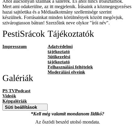
Ahol alacsonyan szállnak a sallerek. És ahol nincs íróasztalfiók.
Mert ami odakerülne, az itt megjelenik. Írásaink a közmegegyezéses
hazai sajtóetika és a Médiaalkotmány szellemisége szerint
készülnek. Forrásainkat minden körülmények között megóvjuk,
szivárogtasson bátran! Szerzőink neve olykor "írói név".
PestiSrácok
Tájékoztatók
Impresszum
Adatvédelmi
tájékoztató
Sütikezelési
tájékoztató
Felhasználási feltételek
Moderálási elveink
Galériák
PS TVPodcast
Videók
Képgalériák
Süti beállítások
*Kell még valamit mondanom Ildikó?
Az őszödi beszéd utolsó mondata.