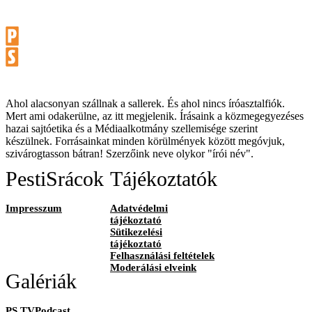
Ahol alacsonyan szállnak a sallerek. És ahol nincs íróasztalfiók.
Mert ami odakerülne, az itt megjelenik. Írásaink a közmegegyezéses
hazai sajtóetika és a Médiaalkotmány szellemisége szerint
készülnek. Forrásainkat minden körülmények között megóvjuk,
szivárogtasson bátran! Szerzőink neve olykor "írói név".
PestiSrácok
Tájékoztatók
Impresszum
Adatvédelmi
tájékoztató
Sütikezelési
tájékoztató
Felhasználási feltételek
Moderálási elveink
Galériák
PS TVPodcast