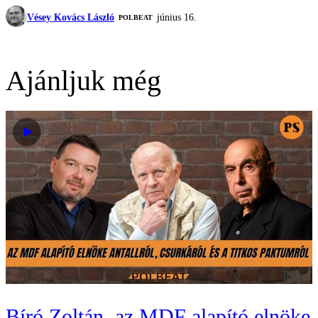
Vésey Kovács László
június 16.
‎POLBEAT
Ajánljuk még
Bíró Zoltán, az MDF alapító elnöke