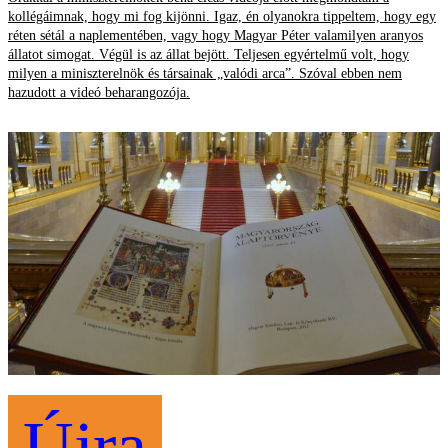
kollégáimnak, hogy mi fog kijönni. Igaz, én olyanokra tippeltem, hogy egy
réten sétál a naplementében, vagy hogy Magyar Péter valamilyen aranyos
állatot simogat. Végül is az állat bejött. Teljesen egyértelmű volt, hogy
milyen a miniszterelnök és társainak „valódi arca”. Szóval ebben nem
hazudott a videó beharangozója.
Újra