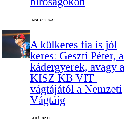
bíróságokon
MAGYAR UGAR
A külkeres fia is jól
keres: Geszti Péter, a
kádergyerek, avagy a
KISZ KB VIT-
vágtájától a Nemzeti
Vágtáig
A HÁLÓZAT