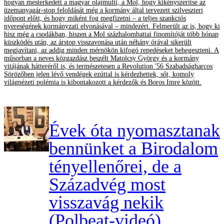
hogyan mesterkedett a magyar olajmulti, a Mol, hogy kikényszerítse az
üzemanyagár-stop feloldását még a kormány által tervezett szilveszteri
időpont előtt, és hogy miként fog megfizetni – a teljes szankciós
nyereségének kormányzati elvonásával – mindezért. Felmerült az is, hogy ki
hisz még a csodákban, hiszen a Mol százhalombattai finomítóját több hónap
küszködés után, az árstop visszavonása után néhány órával sikerült
megjavítani, az addig minden mérnökön kifogó repedéseket behegeszteni. A
műsorban a neves közgazdász beszélt Matolcsy György és a kormány
vitájának hátteréről is, és természetesen a Revolution '56 Szabadságharcos
Sörözőben jelen lévő vendégek ezúttal is kérdezhettek, sőt, komoly
világnézeti polémia is kibontakozott a kérdezők és Boros Imre között.
Évek óta nyomasztanak
bennünket a Birodalom
tényellenőrei, de a
Századvég most
visszavág nekik
(Polbeat-videó)