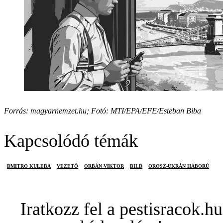
Forrás: magyarnemzet.hu; Fotó: MTI/EPA/EFE/Esteban Biba
Kapcsolódó témák
DMITRO KULEBA
VEZETŐ
ORBÁN VIKTOR
BILD
OROSZ-UKRÁN HÁBORÚ
Iratkozz fel a pestisracok.hu