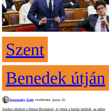
Szent
Benedek útján
Jeszenszky Zsolt
június 16.
VEZÉRCIKK
Amikor elbukott a Római Birodalom, és jöttek a barbár hódítók, az addig