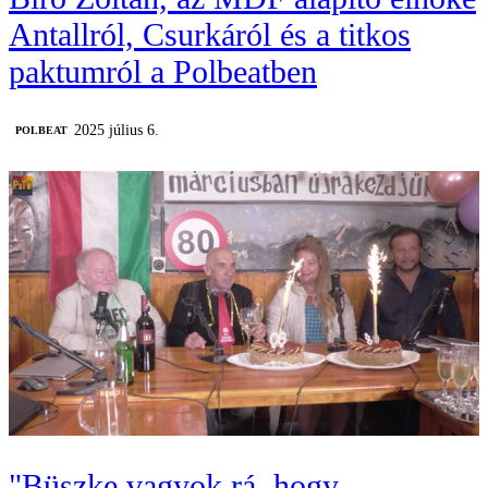
Antallról, Csurkáról és a titkos
paktumról a Polbeatben
2025 július 6.
‎POLBEAT
"Büszke vagyok rá, hogy