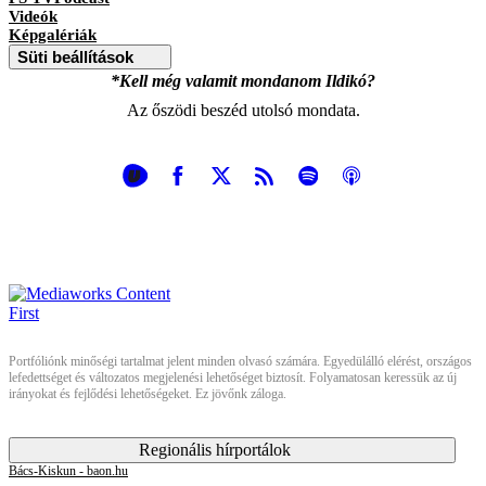
Videók
Képgalériák
Süti beállítások
*Kell még valamit mondanom Ildikó?
Az őszödi beszéd utolsó mondata.
Portfóliónk minőségi tartalmat jelent minden olvasó számára. Egyedülálló elérést, országos
lefedettséget és változatos megjelenési lehetőséget biztosít. Folyamatosan keressük az új
irányokat és fejlődési lehetőségeket. Ez jövőnk záloga.
Regionális hírportálok
Bács-Kiskun - baon.hu