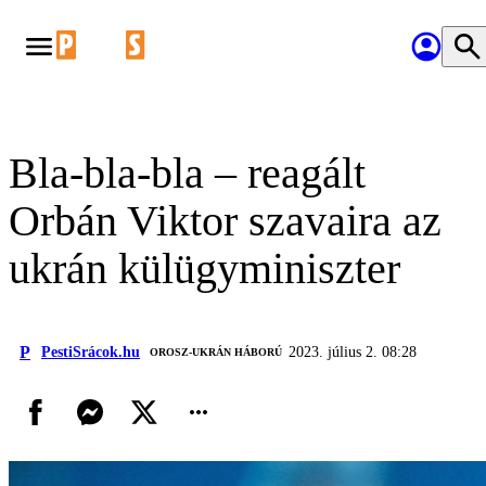
Bla-bla-bla – reagált
Orbán Viktor szavaira az
ukrán külügyminiszter
P
PestiSrácok.hu
2023. július 2. 08:28
‎ OROSZ-UKRÁN HÁBORÚ