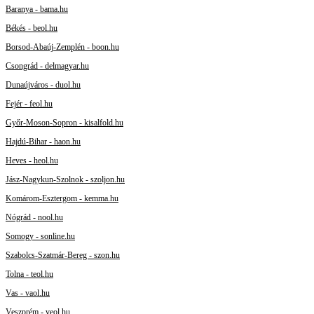
Baranya - bama.hu
Békés - beol.hu
Borsod-Abaúj-Zemplén - boon.hu
Csongrád - delmagyar.hu
Dunaújváros - duol.hu
Fejér - feol.hu
Győr-Moson-Sopron - kisalfold.hu
Hajdú-Bihar - haon.hu
Heves - heol.hu
Jász-Nagykun-Szolnok - szoljon.hu
Komárom-Esztergom - kemma.hu
Nógrád - nool.hu
Somogy - sonline.hu
Szabolcs-Szatmár-Bereg - szon.hu
Tolna - teol.hu
Vas - vaol.hu
Veszprém - veol.hu