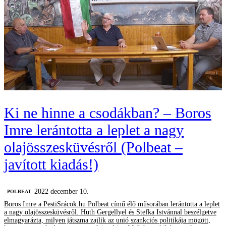
Ki ne hinne a csodákban? – Boros
Imre lerántotta a leplet a nagy
olajösszesküvésről (Polbeat –
javított kiadás!)
2022 december 10.
‎POLBEAT
Boros Imre a PestiSrácok.hu Polbeat című élő műsorában lerántotta a leplet
a nagy olajösszesküvésről. Huth Gergellyel és Stefka Istvánnal beszélgetve
elmagyarázta, milyen játszma zajlik az unió szankciós politikája mögött,