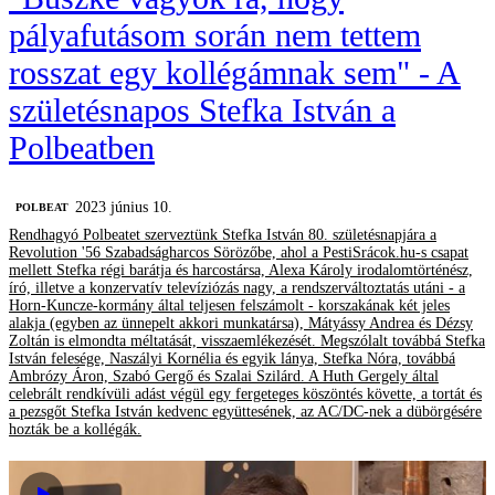
pályafutásom során nem tettem
rosszat egy kollégámnak sem" - A
születésnapos Stefka István a
Polbeatben
2023 június 10.
‎POLBEAT
Rendhagyó Polbeatet szerveztünk Stefka István 80. születésnapjára a
Revolution '56 Szabadságharcos Sörözőbe, ahol a PestiSrácok.hu-s csapat
mellett Stefka régi barátja és harcostársa, Alexa Károly irodalomtörténész,
író, illetve a konzervatív televíziózás nagy, a rendszerváltoztatás utáni - a
Horn-Kuncze-kormány által teljesen felszámolt - korszakának két jeles
alakja (egyben az ünnepelt akkori munkatársa), Mátyássy Andrea és Dézsy
Zoltán is elmondta méltatását, visszaemlékezését. Megszólalt továbbá Stefka
István felesége, Naszályi Kornélia és egyik lánya, Stefka Nóra, továbbá
Ambrózy Áron, Szabó Gergő és Szalai Szilárd. A Huth Gergely által
celebrált rendkívüli adást végül egy fergeteges köszöntés követte, a tortát és
a pezsgőt Stefka István kedvenc együttesének, az AC/DC-nek a dübörgésére
hozták be a kollégák.