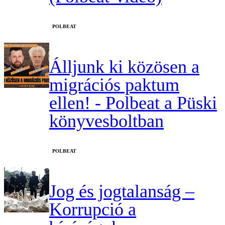
‎POLBEAT
Álljunk ki közösen a
migrációs paktum
ellen! - Polbeat a Püski
könyvesboltban
‎POLBEAT
Jog és jogtalanság –
Korrupció a