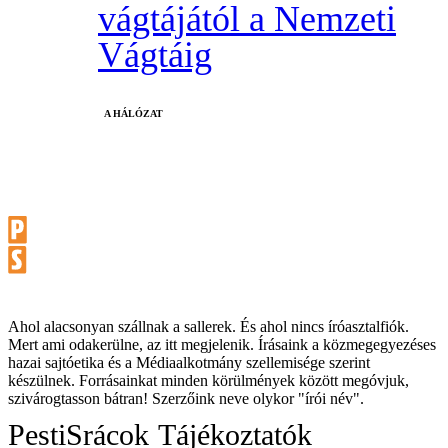
vágtájától a Nemzeti
Vágtáig
A HÁLÓZAT
Ahol alacsonyan szállnak a sallerek. És ahol nincs íróasztalfiók.
Mert ami odakerülne, az itt megjelenik. Írásaink a közmegegyezéses
hazai sajtóetika és a Médiaalkotmány szellemisége szerint
készülnek. Forrásainkat minden körülmények között megóvjuk,
szivárogtasson bátran! Szerzőink neve olykor "írói név".
PestiSrácok
Tájékoztatók