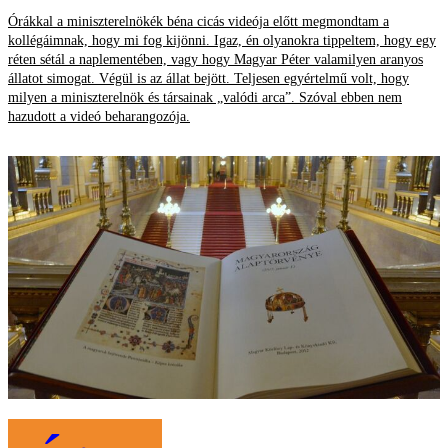
Órákkal a miniszterelnökék béna cicás videója előtt megmondtam a
kollégáimnak, hogy mi fog kijönni. Igaz, én olyanokra tippeltem, hogy egy
réten sétál a naplementében, vagy hogy Magyar Péter valamilyen aranyos
állatot simogat. Végül is az állat bejött. Teljesen egyértelmű volt, hogy
milyen a miniszterelnök és társainak „valódi arca”. Szóval ebben nem
hazudott a videó beharangozója.