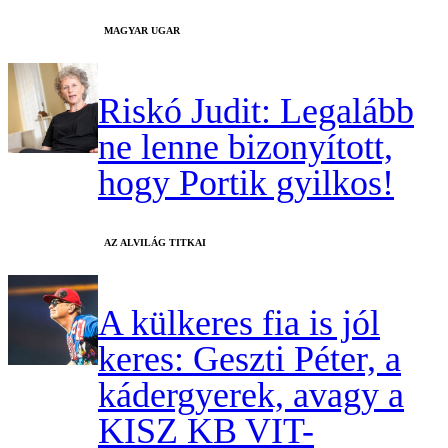
MAGYAR UGAR
Riskó Judit: Legalább
ne lenne bizonyított,
hogy Portik gyilkos!
AZ ALVILÁG TITKAI
A külkeres fia is jól
keres: Geszti Péter, a
kádergyerek, avagy a
KISZ KB VIT-