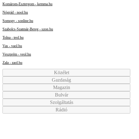
Komárom-Esztergom - kemma.hu
Nógrád - nool.hu
Somogy - sonline.hu
Szabolcs-Szatmár-Bereg - szon.hu
Tolna - teol.hu
Vas - vaol.hu
Veszprém - veol.hu
Zala - zaol.hu
Közélet
Gazdaság
Magazin
Bulvár
Szolgáltatás
Rádió