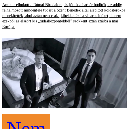
Amikor elbukott a Római Birodalom, és jöttek a barbár hódítók, az addig
felhalmozott mindenféle tudást a Szent Benedek által alapított kolostorokba
menekítették, ahol aztán nem csak „kibekkelték” a viharos időket, hanem
ezekből az elszórt kis „tudásközpontokból” szökkent aztán szárba a mai
Európa.
Nem