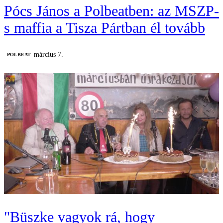
Pócs János a Polbeatben: az MSZP-
s maffia a Tisza Pártban él tovább
március 7.
‎POLBEAT
"Büszke vagyok rá, hogy