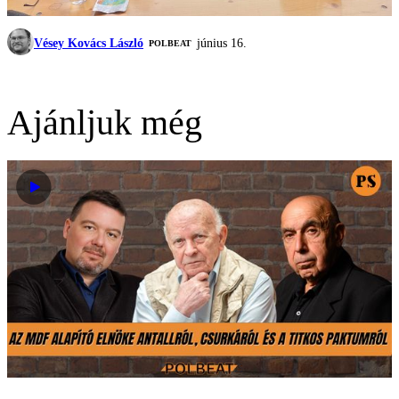
Vésey Kovács László
június 16.
‎POLBEAT
Ajánljuk még