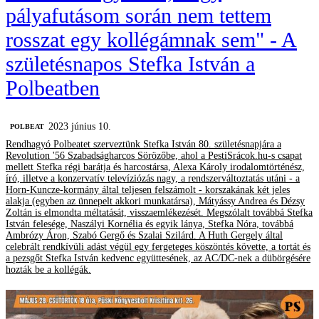
pályafutásom során nem tettem
rosszat egy kollégámnak sem" - A
születésnapos Stefka István a
Polbeatben
2023 június 10.
‎POLBEAT
Rendhagyó Polbeatet szerveztünk Stefka István 80. születésnapjára a
Revolution '56 Szabadságharcos Sörözőbe, ahol a PestiSrácok.hu-s csapat
mellett Stefka régi barátja és harcostársa, Alexa Károly irodalomtörténész,
író, illetve a konzervatív televíziózás nagy, a rendszerváltoztatás utáni - a
Horn-Kuncze-kormány által teljesen felszámolt - korszakának két jeles
alakja (egyben az ünnepelt akkori munkatársa), Mátyássy Andrea és Dézsy
Zoltán is elmondta méltatását, visszaemlékezését. Megszólalt továbbá Stefka
István felesége, Naszályi Kornélia és egyik lánya, Stefka Nóra, továbbá
Ambrózy Áron, Szabó Gergő és Szalai Szilárd. A Huth Gergely által
celebrált rendkívüli adást végül egy fergeteges köszöntés követte, a tortát és
a pezsgőt Stefka István kedvenc együttesének, az AC/DC-nek a dübörgésére
hozták be a kollégák.