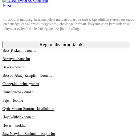
Portfóliónk minőségi tartalmat jelent minden olvasó számára. Egyedülálló elérést, országos
lefedettséget és változatos megjelenési lehetőséget biztosít. Folyamatosan keressük az új
irányokat és fejlődési lehetőségeket. Ez jövőnk záloga.
Regionális hírportálok
Bács-Kiskun - baon.hu
Baranya - bama.hu
Békés - beol.hu
Borsod-Abaúj-Zemplén - boon.hu
Csongrád - delmagyar.hu
Dunaújváros - duol.hu
Fejér - feol.hu
Győr-Moson-Sopron - kisalfold.hu
Hajdú-Bihar - haon.hu
Heves - heol.hu
Jász-Nagykun-Szolnok - szoljon.hu