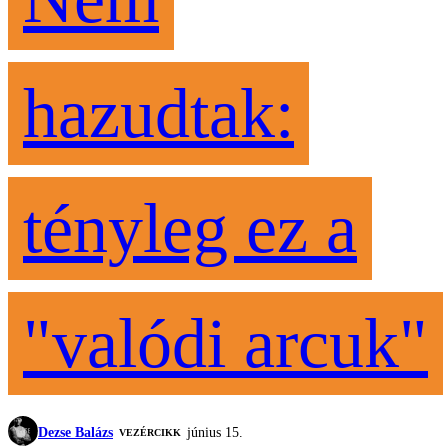
hazudtak:
tényleg ez a
"valódi arcuk"
Dezse Balázs
június 15.
VEZÉRCIKK