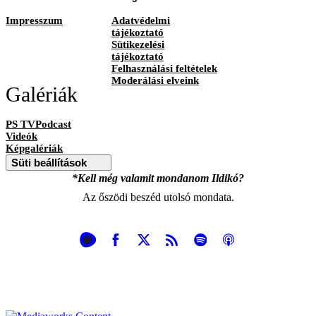
Impresszum
Adatvédelmi
tájékoztató
Sütikezelési
tájékoztató
Felhasználási feltételek
Moderálási elveink
Galériák
PS TVPodcast
Videók
Képgalériák
Süti beállítások
*Kell még valamit mondanom Ildikó?
Az őszödi beszéd utolsó mondata.