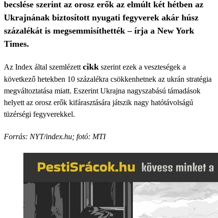
becslése szerint az orosz erők az elmúlt két hétben az
Ukrajnának biztosított nyugati fegyverek akár húsz
százalékát is megsemmisíthették – írja a New York
Times.
cikk
Az Index által szemlézett
szerint ezek a veszteségek a
következő hetekben 10 százalékra csökkenhetnek az ukrán stratégia
megváltoztatása miatt. Eszerint Ukrajna nagyszabású támadások
helyett az orosz erők kifárasztására játszik nagy hatótávolságú
tüzérségi fegyverekkel.
Forrás: NYT/index.hu; fotó: MTI