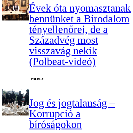
Évek óta nyomasztanak
bennünket a Birodalom
tényellenőrei, de a
Századvég most
visszavág nekik
(Polbeat-videó)
‎POLBEAT
Jog és jogtalanság –
Korrupció a
bíróságokon