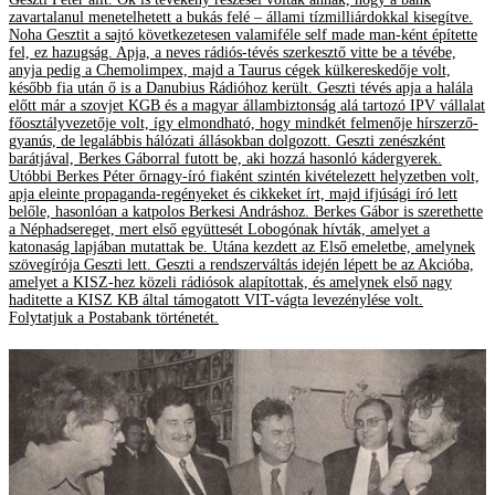
zavartalanul menetelhetett a bukás felé – állami tízmilliárdokkal kisegítve.
Noha Gesztit a sajtó következetesen valamiféle self made man-ként építette
fel, ez hazugság. Apja, a neves rádiós-tévés szerkesztő vitte be a tévébe,
anyja pedig a Chemolimpex, majd a Taurus cégek külkereskedője volt,
később fia után ő is a Danubius Rádióhoz került. Geszti tévés apja a halála
előtt már a szovjet KGB és a magyar állambiztonság alá tartozó IPV vállalat
főosztályvezetője volt, így elmondható, hogy mindkét felmenője hírszerző-
gyanús, de legalábbis hálózati állásokban dolgozott. Geszti zenészként
barátjával, Berkes Gáborral futott be, aki hozzá hasonló kádergyerek.
Utóbbi Berkes Péter őrnagy-író fiaként szintén kivételezett helyzetben volt,
apja eleinte propaganda-regényeket és cikkeket írt, majd ifjúsági író lett
belőle, hasonlóan a katpolos Berkesi Andráshoz. Berkes Gábor is szerethette
a Néphadsereget, mert első együttesét Lobogónak hívták, amelyet a
katonaság lapjában mutattak be. Utána kezdett az Első emeletbe, amelynek
szövegírója Geszti lett. Geszti a rendszerváltás idején lépett be az Akcióba,
amelyet a KISZ-hez közeli rádiósok alapítottak, és amelynek első nagy
haditette a KISZ KB által támogatott VIT-vágta levezénylése volt.
Folytatjuk a Postabank történetét.