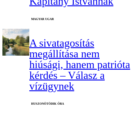
Kapitány Istvánnak
MAGYAR UGAR
A sivatagosítás
megállítása nem
hiúsági, hanem patrióta
kérdés – Válasz a
vízügynek
HUSZONÖTÖDIK ÓRA