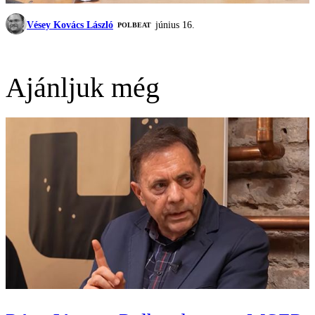
Vésey Kovács László
június 16.
‎POLBEAT
Ajánljuk még