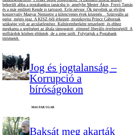
bekerült abba a postabankos tanácsba is, amelybe Mester Ákos, Forró Tamás
és a már említett Kende is tartozott. Erős névsor. Ők ügyeltek az elvileg
konzervatív Magyar Nemzetre a kilencvenes évek közepén... Szürreális az
egész, mégis igaz. A KISZ-ből érkezett, moszkovita Princz Gábornak
szüksége volt az arculatfestésre. Kultúremberként tetszelgett, és ehhez
megkapta a segítséget az általa támogatott, zömmel liberális értelmiségtől. A
milliárdok közben eltűntek, de a zene szólt. Folytatjuk a Postabank
történetét.
Jog és jogtalanság –
Korrupció a
bíróságokon
MAGYAR UGAR
Baksát meg akarták