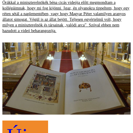
Órákkal a miniszterelnökék béna cicás videója előtt megmondtam a
kollégáimnak, hogy mi fog kijönni. Igaz, én olyanokra tippeltem, hogy egy
réten sétál a naplementében, vagy hogy Magyar Péter valamilyen aranyos
állatot simogat. Végül is az állat bejött. Teljesen egyértelmű volt, hogy
milyen a miniszterelnök és társainak „valódi arca”. Szóval ebben nem
hazudott a videó beharangozója.