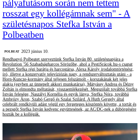
pályafutásom során nem tettem
rosszat egy kollégámnak sem" - A
születésnapos Stefka István a
Polbeatben
2023 június 10.
‎POLBEAT
Rendhagyó Polbeatet szerveztünk Stefka István 80. születésnapjára a
Revolution '56 Szabadságharcos Sörözőbe, ahol a PestiSrácok.hu-s csapat
mellett Stefka régi barátja és harcostársa, Alexa Károly irodalomtörténész,
író, illetve a konzervatív televíziózás nagy, a rendszerváltoztatás utáni - a
Horn-Kuncze-kormány által teljesen felszámolt - korszakának két jeles
alakja (egyben az ünnepelt akkori munkatársa), Mátyássy Andrea és Dézsy
Zoltán is elmondta méltatását, visszaemlékezését. Megszólalt továbbá Stefka
István felesége, Naszályi Kornélia és egyik lánya, Stefka Nóra, továbbá
Ambrózy Áron, Szabó Gergő és Szalai Szilárd. A Huth Gergely által
celebrált rendkívüli adást végül egy fergeteges köszöntés követte, a tortát és
a pezsgőt Stefka István kedvenc együttesének, az AC/DC-nek a dübörgésére
hozták be a kollégák.