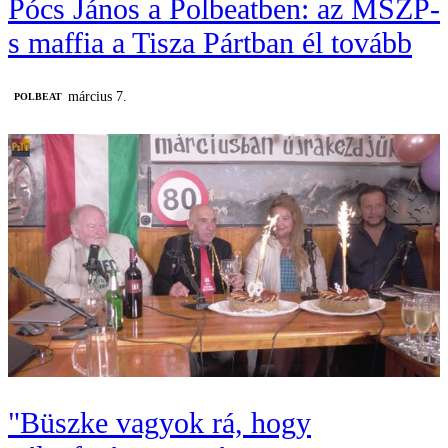
Pócs János a Polbeatben: az MSZP-
s maffia a Tisza Pártban él tovább
március 7.
‎POLBEAT
"Büszke vagyok rá, hogy