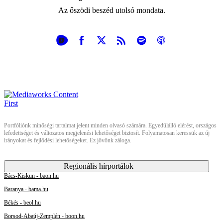
Az őszödi beszéd utolsó mondata.
Portfóliónk minőségi tartalmat jelent minden olvasó számára. Egyedülálló elérést, országos
lefedettséget és változatos megjelenési lehetőséget biztosít. Folyamatosan keressük az új
irányokat és fejlődési lehetőségeket. Ez jövőnk záloga.
Regionális hírportálok
Bács-Kiskun - baon.hu
Baranya - bama.hu
Békés - beol.hu
Borsod-Abaúj-Zemplén - boon.hu