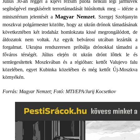
Július 30-án reggel a kijevi rezsim pilóta nélküli légi járművek
segítségével megkísérelt terrortámadását hiúsítottuk meg – idézte a
Magyar Nemzet
minisztérium jelentését a
. Szergej Szobjanyin
moszkvai polgármester közölte, hogy az ukrán drónok támadásának
következtében két irodaház homlokzata kissé megrongálódott, de
áldozatok nem voltak. Az egyik belvárosi utcában lezárták a
forgalmat. Ukrajna rendszeresen próbálja drónokkal támadni a
főváros térségét. Július elején öt ukrán drónt lőttek le és
semlegesítettek Moszkvában és a régióban: kettőt Valujevo falu
közelében, egyet Kubinka közelében és még kettőt Új-Moszkva
környékén.
Forrás: Magyar Nemzet; Fotó: MTI/EPA/Jurij Kocsetkov