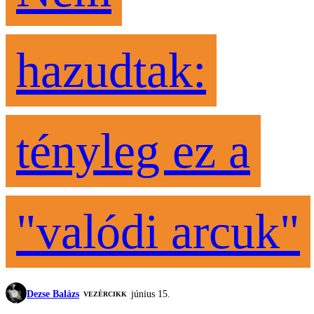
hazudtak:
tényleg ez a
"valódi arcuk"
Dezse Balázs
június 15.
VEZÉRCIKK