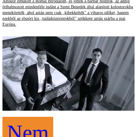
Amikor elbukott a Római Birodalom, és jöttek a barbár hódítók, az addig
felhalmozott mindenféle tudást a Szent Benedek által alapított kolostorokba
menekítették, ahol aztán nem csak „kibekkelték” a viharos időket, hanem
ezekből az elszórt kis „tudásközpontokból” szökkent aztán szárba a mai
Európa.
Nem