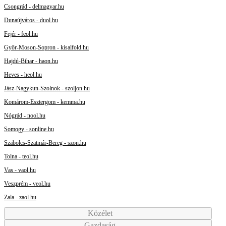
Csongrád - delmagyar.hu
Dunaújváros - duol.hu
Fejér - feol.hu
Győr-Moson-Sopron - kisalfold.hu
Hajdú-Bihar - haon.hu
Heves - heol.hu
Jász-Nagykun-Szolnok - szoljon.hu
Komárom-Esztergom - kemma.hu
Nógrád - nool.hu
Somogy - sonline.hu
Szabolcs-Szatmár-Bereg - szon.hu
Tolna - teol.hu
Vas - vaol.hu
Veszprém - veol.hu
Zala - zaol.hu
Közélet
Gazdaság