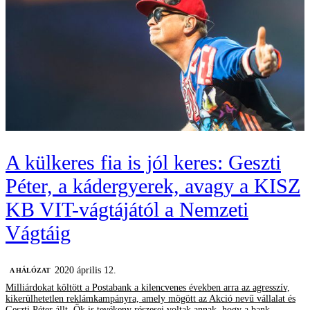
A külkeres fia is jól keres: Geszti
Péter, a kádergyerek, avagy a KISZ
KB VIT-vágtájától a Nemzeti
Vágtáig
2020 április 12.
A HÁLÓZAT
Milliárdokat költött a Postabank a kilencvenes években arra az agresszív,
kikerülhetetlen reklámkampányra, amely mögött az Akció nevű vállalat és
Geszti Péter állt. Ők is tevékeny részesei voltak annak, hogy a bank