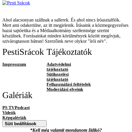
Ahol alacsonyan szállnak a sallerek. És ahol nincs íróasztalfiók.
Mert ami odakerülne, az itt megjelenik. Írásaink a közmegegyezéses
hazai sajtóetika és a Médiaalkotmány szellemisége szerint
készülnek. Forrásainkat minden körülmények között megóvjuk,
szivárogtasson bátran! Szerzőink neve olykor "írói név".
PestiSrácok
Tájékoztatók
Impresszum
Adatvédelmi
tájékoztató
Sütikezelési
tájékoztató
Felhasználási feltételek
Moderálási elveink
Galériák
PS TVPodcast
Videók
Képgalériák
Süti beállítások
*Kell még valamit mondanom Ildikó?