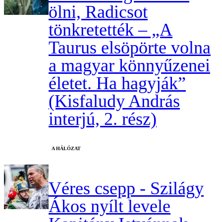
ölni, Radicsot
tönkretették – „A
Taurus elsöpörte volna
a magyar könnyűzenei
életet. Ha hagyják”
(Kisfaludy András
interjú, 2. rész)
A HÁLÓZAT
Véres csepp - Szilágy
Ákos nyílt levele