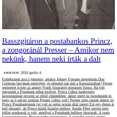
Basszgitáron a postabankos Princz,
a zongoránál Presser – Amikor nem
nekünk, hanem neki írták a dalt
2020 április 4.
A HÁLÓZAT
Emlékeznek arra a jelenetre, amikor Johnny Fontane megjelenik Don
Corleone lányának esküvőjén, és elénekel pár dalt a Keresztapában? Persze
segítséget is kért az amúgy Frank Sinatráról mintázott figura. Ha volt
merszünk a Postabank néhai királyát, Princz Gábor bankvezért
keresztapának nevezni az előző cikkünkben, akkor miért ne mondanánk ki,
hogy az ő udvari zenésze Presser Gábor volt? Presser nem csupán slágert írt
Princz Postabankjának (ez volt az egész ország által ismert Ezt egy életen át
kell játszani), de Princz másik bizalmi embere, Kende Péter szerint még
külön zenekaruk is volt, amellyel a Postabank bulikon játszottak. A vezér
basszusgitározott, Presser pedig zongorázott. A zseniális zenész amúgy