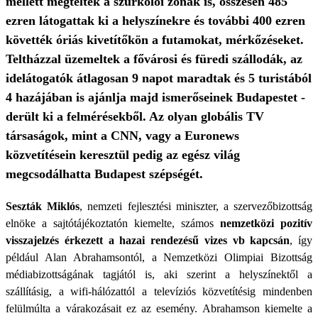
mellett megteltek a szurkolói zónák is, összesen 485
ezren látogattak ki a helyszínekre és további 400 ezren
követték óriás kivetítőkön a futamokat, mérkőzéseket.
Teltházzal üzemeltek a fővárosi és füredi szállodák, az
idelátogatók átlagosan 9 napot maradtak és 5 turistából
4 hazájában is ajánlja majd ismerőseinek Budapestet -
derült ki a felmérésekből. Az olyan globális TV
társaságok, mint a CNN, vagy a Euronews
közvetítésein keresztül pedig az egész világ
megcsodálhatta Budapest szépségét.
Seszták Miklós
, nemzeti fejlesztési miniszter, a szervezőbizottság
elnöke a sajtótájékoztatón kiemelte, számos
nemzetközi pozitív
visszajelzés érkezett a hazai rendezésű vizes vb kapcsán
, így
például Alan Abrahamsontól, a Nemzetközi Olimpiai Bizottság
médiabizottságának tagjától is, aki szerint a helyszínektől a
szállításig, a wifi-hálózattól a televíziós közvetítésig mindenben
felülmúlta a várakozásait ez az esemény. Abrahamson kiemelte a