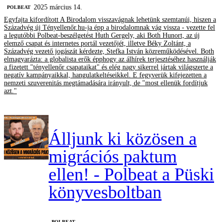
2025 március 14.
‎POLBEAT
Egyfajta kifordított A Birodalom visszavágnak lehetünk szemtanúi, hiszen a
Századvég új Tényellenőr.hu-ja épp a birodalomnak vág vissza - vezette fel
a legutóbbi Polbeat-beszélgetést Huth Gergely, aki Both Hunort, az új
elemző csapat és internetes portál vezetőjét, illetve Béky Zoltánt, a
Századvég vezető jogászát kérdezte, Stefka István közreműködésével. Both
elmagyarázta: a globalista erők épphogy az álhírek terjesztéséhez használják
a fizetett "tényellenőr csapataikat" és elég nagy sikerrel jártak világszerte a
negatív kampányaikkal, hangulatkeltéseikkel. E fegyverük kifejezetten a
nemzeti szuverenitás megtámadására irányult, de "most ellenük fordítjuk
azt."
Álljunk ki közösen a
migrációs paktum
ellen! - Polbeat a Püski
könyvesboltban
‎POLBEAT