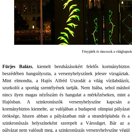
Fényjáték és táncosok a világbajno
Fürjes Balázs
, kiemelt beruházásokért felelős kormánybiztos
beszédében hangsúlyozta, a versenyhelyszínek jelesre vizsgáztak.
Mint elmondta, a Hajós Alfréd Uszodát a világ vízilabdázói,
szurkolói a sportág szentélyének tartják. Nem hiába, sehol máshol
nincs ilyen magas nézőszám és hangulat a mérkőzéseken, mint a
Hajósban. A szinkronúszók versenyhelyszíne kapcsán a
kormánybiztos kiemelte, az valójában a budapesti olimpiai pályázat
öröksége, hiszen abban a pályázatban már a strandröplabda és a
szinkronúszás helyszíneként szerepelt a Városliget. Bár az a
pályázat nem valósult meg, a szinkronúszás versenyhelyszíne végül