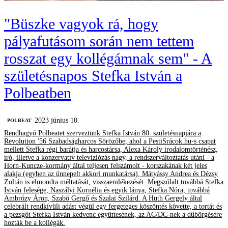
"Büszke vagyok rá, hogy
pályafutásom során nem tettem
rosszat egy kollégámnak sem" - A
születésnapos Stefka István a
Polbeatben
2023 június 10.
‎POLBEAT
Rendhagyó Polbeatet szerveztünk Stefka István 80. születésnapjára a
Revolution '56 Szabadságharcos Sörözőbe, ahol a PestiSrácok.hu-s csapat
mellett Stefka régi barátja és harcostársa, Alexa Károly irodalomtörténész,
író, illetve a konzervatív televíziózás nagy, a rendszerváltoztatás utáni - a
Horn-Kuncze-kormány által teljesen felszámolt - korszakának két jeles
alakja (egyben az ünnepelt akkori munkatársa), Mátyássy Andrea és Dézsy
Zoltán is elmondta méltatását, visszaemlékezését. Megszólalt továbbá Stefka
István felesége, Naszályi Kornélia és egyik lánya, Stefka Nóra, továbbá
Ambrózy Áron, Szabó Gergő és Szalai Szilárd. A Huth Gergely által
celebrált rendkívüli adást végül egy fergeteges köszöntés követte, a tortát és
a pezsgőt Stefka István kedvenc együttesének, az AC/DC-nek a dübörgésére
hozták be a kollégák.