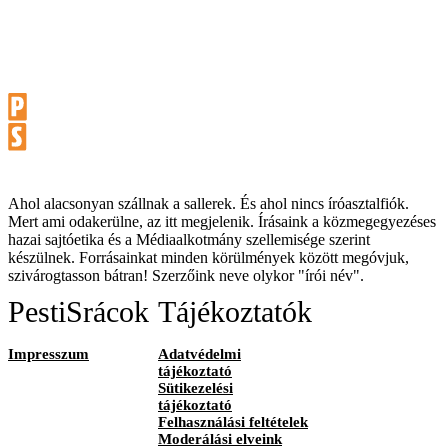
Ahol alacsonyan szállnak a sallerek. És ahol nincs íróasztalfiók.
Mert ami odakerülne, az itt megjelenik. Írásaink a közmegegyezéses
hazai sajtóetika és a Médiaalkotmány szellemisége szerint
készülnek. Forrásainkat minden körülmények között megóvjuk,
szivárogtasson bátran! Szerzőink neve olykor "írói név".
PestiSrácok
Tájékoztatók
Impresszum
Adatvédelmi
tájékoztató
Sütikezelési
tájékoztató
Felhasználási feltételek
Moderálási elveink