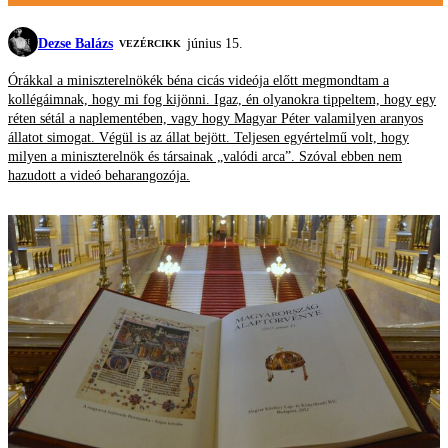
Dezse Balázs
június 15.
VEZÉRCIKK
Órákkal a miniszterelnökék béna cicás videója előtt megmondtam a
kollégáimnak, hogy mi fog kijönni. Igaz, én olyanokra tippeltem, hogy egy
réten sétál a naplementében, vagy hogy Magyar Péter valamilyen aranyos
állatot simogat. Végül is az állat bejött. Teljesen egyértelmű volt, hogy
milyen a miniszterelnök és társainak „valódi arca”. Szóval ebben nem
hazudott a videó beharangozója.