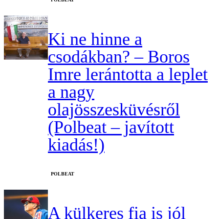
Ki ne hinne a
csodákban? – Boros
Imre lerántotta a leplet
a nagy
olajösszesküvésről
(Polbeat – javított
kiadás!)
‎POLBEAT
A külkeres fia is jól