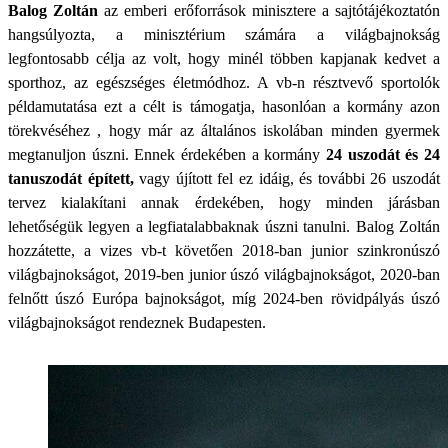
Balog Zoltán
az emberi erőforrások minisztere a sajtótájékoztatón
hangsúlyozta, a minisztérium számára a világbajnokság
legfontosabb célja az volt, hogy minél többen kapjanak kedvet a
sporthoz, az egészséges életmódhoz. A vb-n résztvevő sportolók
példamutatása ezt a célt is támogatja, hasonlóan a kormány azon
törekvéséhez , hogy már az általános iskolában minden gyermek
megtanuljon úszni. Ennek érdekében a kormány
24 uszodát és 24
tanuszodát épített,
vagy újított fel ez idáig, és további 26 uszodát
tervez kialakítani annak érdekében, hogy minden járásban
lehetőségük legyen a legfiatalabbaknak úszni tanulni. Balog Zoltán
hozzátette, a vizes vb-t követően 2018-ban junior szinkronúszó
világbajnokságot, 2019-ben junior úszó világbajnokságot, 2020-ban
felnőtt úszó Európa bajnokságot, míg 2024-ben rövidpályás úszó
világbajnokságot rendeznek Budapesten.