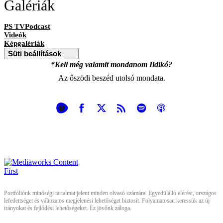
Galériák
PS TVPodcast
Videók
Képgalériák
Süti beállítások
*Kell még valamit mondanom Ildikó?
Az őszödi beszéd utolsó mondata.
Portfóliónk minőségi tartalmat jelent minden olvasó számára. Egyedülálló elérést, országos
lefedettséget és változatos megjelenési lehetőséget biztosít. Folyamatosan keressük az új
irányokat és fejlődési lehetőségeket. Ez jövőnk záloga.