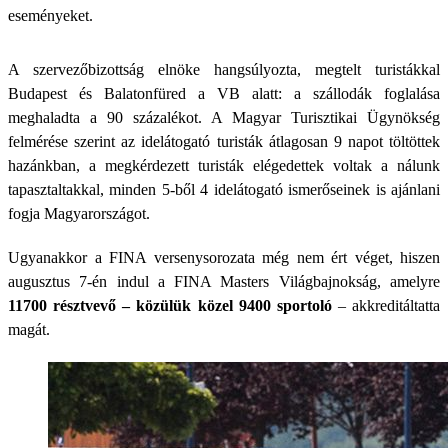
eseményeket.
A szervezőbizottság elnöke hangsúlyozta, megtelt turistákkal
Budapest és Balatonfüred a VB alatt: a szállodák foglalása
meghaladta a 90 százalékot. A Magyar Turisztikai Ügynökség
felmérése szerint az idelátogató turisták átlagosan 9 napot töltöttek
hazánkban, a megkérdezett turisták elégedettek voltak a nálunk
tapasztaltakkal, minden 5-ből 4 idelátogató ismerőseinek is ajánlani
fogja Magyarországot.
Ugyanakkor a FINA versenysorozata még nem ért véget, hiszen
augusztus 7-én indul a FINA Masters Világbajnokság, amelyre
11700 résztvevő – közülük közel 9400 sportoló
– akkreditáltatta
magát.