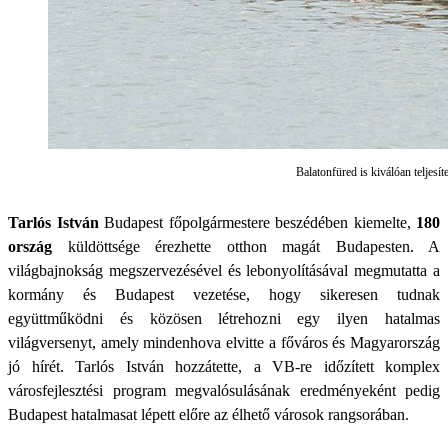
Balatonfüred is kiválóan teljesí
Tarlós István
Budapest főpolgármestere beszédében kiemelte,
180
ország
küldöttsége érezhette otthon magát Budapesten. A
világbajnokság megszervezésével és lebonyolításával megmutatta a
kormány és Budapest vezetése, hogy sikeresen tudnak
együttműködni és közösen létrehozni egy ilyen hatalmas
világversenyt, amely mindenhova elvitte a főváros és Magyarország
jó hírét. Tarlós István hozzátette, a VB-re időzített komplex
városfejlesztési program megvalósulásának eredményeként pedig
Budapest hatalmasat lépett előre az élhető városok rangsorában.