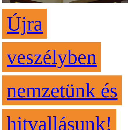
Újra
veszélyben
nemzetünk és
hitvallásunk!