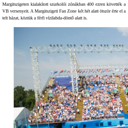
Margitszigeten kialakított szurkolói zónákban 400 ezren követték a
VB versenyeit. A Margitszigeti Fan Zone két hét alatt ötször érte el a
telt házat, köztük a férfi vízilabda-döntő alatt is.