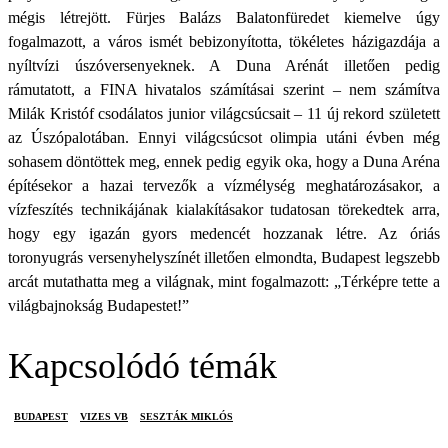
mégis létrejött. Fürjes Balázs Balatonfüredet kiemelve úgy
fogalmazott, a város ismét bebizonyította, tökéletes házigazdája a
nyíltvízi úszóversenyeknek. A Duna Arénát illetően pedig
rámutatott, a FINA hivatalos számításai szerint – nem számítva
Milák Kristóf csodálatos junior világcsúcsait – 11 új rekord született
az Úszópalotában. Ennyi világcsúcsot olimpia utáni évben még
sohasem döntöttek meg, ennek pedig egyik oka, hogy a Duna Aréna
építésekor a hazai tervezők a vízmélység meghatározásakor, a
vízfeszítés technikájának kialakításakor tudatosan törekedtek arra,
hogy egy igazán gyors medencét hozzanak létre. Az óriás
toronyugrás versenyhelyszínét illetően elmondta, Budapest legszebb
arcát mutathatta meg a világnak, mint fogalmazott: „Térképre tette a
világbajnokság Budapestet!”
Kapcsolódó témák
BUDAPEST
VIZES VB
SESZTÁK MIKLÓS