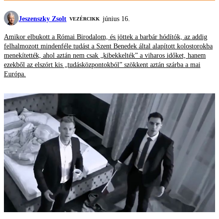
Jeszenszky Zsolt
június 16.
VEZÉRCIKK
Amikor elbukott a Római Birodalom, és jöttek a barbár hódítók, az addig
felhalmozott mindenféle tudást a Szent Benedek által alapított kolostorokba
menekítették, ahol aztán nem csak „kibekkelték” a viharos időket, hanem
ezekből az elszórt kis „tudásközpontokból” szökkent aztán szárba a mai
Európa.