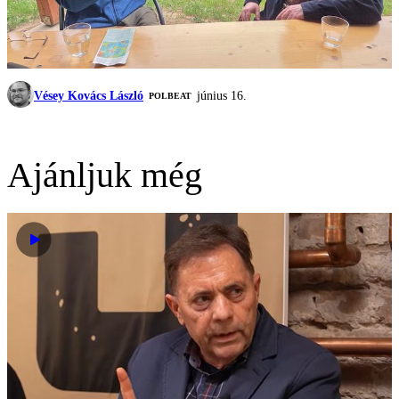
Vésey Kovács László
június 16.
‎POLBEAT
Ajánljuk még