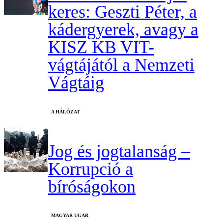
keres: Geszti Péter, a
kádergyerek, avagy a
KISZ KB VIT-
vágtájától a Nemzeti
Vágtáig
A HÁLÓZAT
Jog és jogtalanság –
Korrupció a
bíróságokon
MAGYAR UGAR