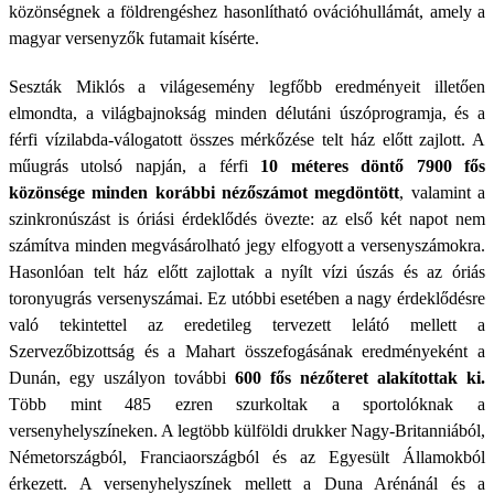
közönségnek a földrengéshez hasonlítható ovációhullámát, amely a
magyar versenyzők futamait kísérte.
Seszták Miklós a világesemény legfőbb eredményeit illetően
elmondta, a világbajnokság minden délutáni úszóprogramja, és a
férfi vízilabda-válogatott összes mérkőzése telt ház előtt zajlott. A
műugrás utolsó napján, a férfi
10 méteres döntő 7900 fős
közönsége minden korábbi nézőszámot megdöntött
, valamint a
szinkronúszást is óriási érdeklődés övezte: az első két napot nem
számítva minden megvásárolható jegy elfogyott a versenyszámokra.
Hasonlóan telt ház előtt zajlottak a nyílt vízi úszás és az óriás
toronyugrás versenyszámai. Ez utóbbi esetében a nagy érdeklődésre
való tekintettel az eredetileg tervezett lelátó mellett a
Szervezőbizottság és a Mahart összefogásának eredményeként a
Dunán, egy uszályon további
600 fős nézőteret alakítottak ki.
Több mint 485 ezren szurkoltak a sportolóknak a
versenyhelyszíneken. A legtöbb külföldi drukker Nagy-Britanniából,
Németországból, Franciaországból és az Egyesült Államokból
érkezett. A versenyhelyszínek mellett a Duna Arénánál és a