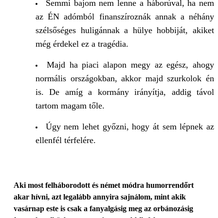
Semmi bajom nem lenne a háborúval, ha nem
az ÉN adómból finanszíroznák annak a néhány
szélsőséges huligánnak a hülye hobbiját, akiket
még érdekel ez a tragédia.
Majd ha piaci alapon megy az egész, ahogy
normális országokban, akkor majd szurkolok én
is. De amíg a kormány irányítja, addig távol
tartom magam tőle.
Úgy nem lehet győzni, hogy át sem lépnek az
ellenfél térfelére.
Aki most felháborodott és német módra humorrendőrt
akar hívni, azt legalább annyira sajnálom, mint akik
vasárnap este is csak a fanyalgásig meg az orbánozásig