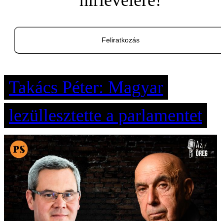
hírlevelére!
Feliratkozás
Takács Péter: Magyar
lezüllesztette a parlamentet