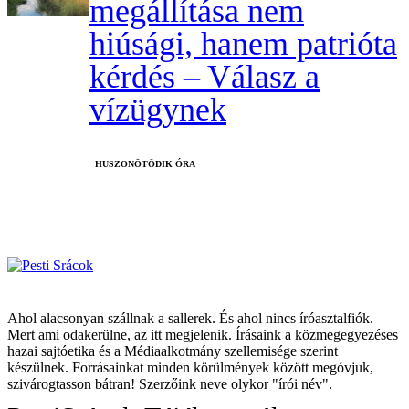
megállítása nem
hiúsági, hanem patrióta
kérdés – Válasz a
vízügynek
HUSZONÖTÖDIK ÓRA
Ahol alacsonyan szállnak a sallerek. És ahol nincs íróasztalfiók.
Mert ami odakerülne, az itt megjelenik. Írásaink a közmegegyezéses
hazai sajtóetika és a Médiaalkotmány szellemisége szerint
készülnek. Forrásainkat minden körülmények között megóvjuk,
szivárogtasson bátran! Szerzőink neve olykor "írói név".