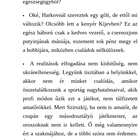
egészségügyből?
Oké, Harkovnál szereztek egy gólt, de ettől mi
változik? Olcsóbb lett a kenyér Kijevben? Ez az
egész háború csak a kedves vezető, a csernozjom
putyinjának mániája, eszement sok pénz megy el
a hobbijára, miközben családok nélkülöznek.
A realitások elfogadása nem kishitűség, nem
ukránellenesség. Legyünk tisztában a helyünkkel,
akkor nem ér minket csalódás, amikor
összetalálkozunk a sportág nagyhatalmaival, akik
profi módon űzik ezt a játékot, nem túlfizetett
amatőrökkel. Mert Szirszkij, ha nem is amatőr, de
csupán egy másodosztályú játékmester, az
oroszoknak nem is kellett. Ő még valamennyire
ért a szakmájához, de a többi szóra sem érdemes.