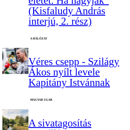
életet. Ha hagyják”
(Kisfaludy András
interjú, 2. rész)
A HÁLÓZAT
Véres csepp - Szilágy
Ákos nyílt levele
Kapitány Istvánnak
MAGYAR UGAR
A sivatagosítás