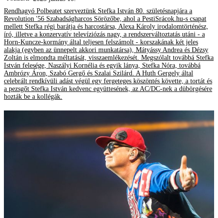
Rendhagyó Polbeatet szerveztünk Stefka István 80. születésnapjára a
Revolution '56 Szabadságharcos Sörözőbe, ahol a PestiSrácok.hu-s csapat
mellett Stefka régi barátja és harcostársa, Alexa Károly irodalomtörténész,
író, illetve a konzervatív televíziózás nagy, a rendszerváltoztatás utáni - a
Horn-Kuncze-kormány által teljesen felszámolt - korszakának két jeles
alakja (egyben az ünnepelt akkori munkatársa), Mátyássy Andrea és Dézsy
Zoltán is elmondta méltatását, visszaemlékezését. Megszólalt továbbá Stefka
István felesége, Naszályi Kornélia és egyik lánya, Stefka Nóra, továbbá
Ambrózy Áron, Szabó Gergő és Szalai Szilárd. A Huth Gergely által
celebrált rendkívüli adást végül egy fergeteges köszöntés követte, a tortát és
a pezsgőt Stefka István kedvenc együttesének, az AC/DC-nek a dübörgésére
hozták be a kollégák.