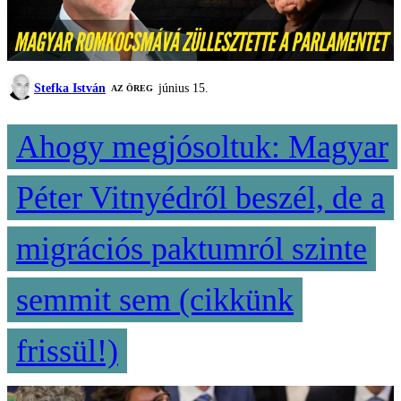
Stefka István
június 15.
AZ ÖREG
Ahogy megjósoltuk: Magyar
Péter Vitnyédről beszél, de a
migrációs paktumról szinte
semmit sem (cikkünk
frissül!)