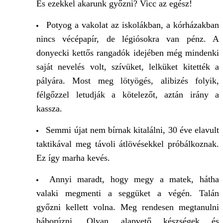
És ezekkel akarunk győzni? Vicc az egész!
Potyog a vakolat az iskolákban, a kórházakban
nincs vécépapír, de légiósokra van pénz. A
donyecki kettős rangadók idejében még mindenki
saját nevelés volt, szívüket, lelküket kitették a
pályára. Most meg lötyögés, alibizés folyik,
félgőzzel letudják a kötelezőt, aztán irány a
kassza.
Semmi újat nem bírnak kitalálni, 30 éve elavult
taktikával meg távoli átlövésekkel próbálkoznak.
Ez így marha kevés.
Annyi maradt, hogy megy a matek, hátha
valaki megmenti a seggüket a végén. Talán
győzni kellett volna. Meg rendesen megtanulni
háborúzni. Olyan alapvető készségek és