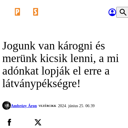
Jogunk van károgni és
merünk kicsik lenni, a mi
adónkat lopják el erre a
látványpékségre!
Ambrózy Áron
2024. június 25. 06:39
VEZÉRCIKK