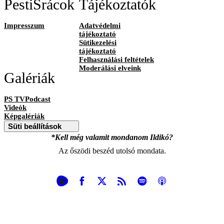
PestiSrácok
Tájékoztatók
Impresszum
Adatvédelmi
tájékoztató
Sütikezelési
tájékoztató
Felhasználási feltételek
Moderálási elveink
Galériák
PS TVPodcast
Videók
Képgalériák
Süti beállítások
*Kell még valamit mondanom Ildikó?
Az őszödi beszéd utolsó mondata.