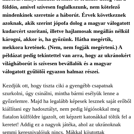
földön, amivel szívesen foglalkozunk, nem kötelező
mindenkinek szeretnie a háborút. Érvek következnek
azoknak, akik szerint jópofa dolog a magyar válogatott
kudarcért szorítani, illetve hajlamosak megállás nélkül
károgni, akkor is, ha győzünk. Hátha megértik,
mekkora kretének. (Nem, nem fogják megérteni.) A
példázat pedig tekintettel van arra, hogy az ukránokért
világháborút is szívesen bevállalók és a magyar
válogatott gyűlölői egyazon halmaz részei.
Kezdjük ott, hogy tiszta ciki a gyengébb csapatnak
szurkolni, úgy csinálni, mintha bármi esélyük lenne a
győzelemre. Majd ha legalább képesek lesznek saját erőből
kiállítani egy hadosztályt, nem pedig légiósokkal meg
fiatalon külföldre igazolt, ott képzett katonákkal töltik fel a
keretet! Addig ez a nagyok játéka, ahol az ukránoknak
semmi keresnivalójuk nincs. Mákkal kijutottak