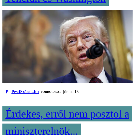
P
PestiSrácok.hu
június 15.
FORRÓ DRÓT
Érdekes, erről nem posztol a
miniszterelnök...