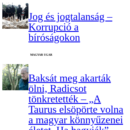
Jog és jogtalanság –
Korrupció a
bíróságokon
MAGYAR UGAR
Baksát meg akarták
ölni, Radicsot
tönkretették – „A
Taurus elsöpörte volna
a magyar könnyűzenei