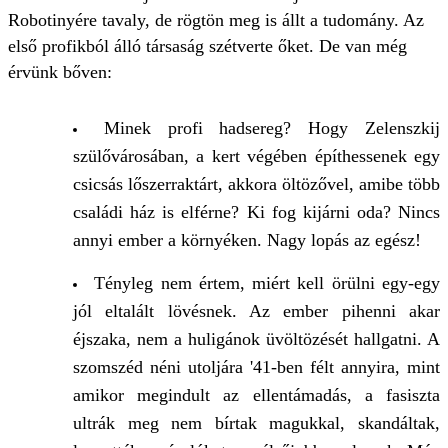
Robotinyére tavaly, de rögtön meg is állt a tudomány. Az
első profikból álló társaság szétverte őket. De van még
érvünk bőven:
Minek profi hadsereg? Hogy Zelenszkij
szülővárosában, a kert végében építhessenek egy
csicsás lőszerraktárt, akkora öltözővel, amibe több
családi ház is elférne? Ki fog kijárni oda? Nincs
annyi ember a környéken. Nagy lopás az egész!
Tényleg nem értem, miért kell örülni egy-egy
jól eltalált lövésnek. Az ember pihenni akar
éjszaka, nem a huligánok üvöltözését hallgatni. A
szomszéd néni utoljára '41-ben félt annyira, mint
amikor megindult az ellentámadás, a fasiszta
ultrák meg nem bírtak magukkal, skandáltak,