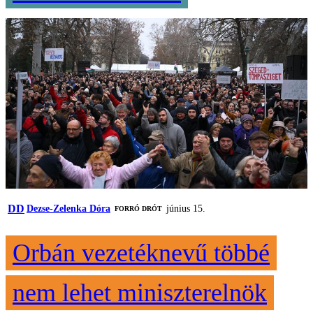
DD
Dezse-Zelenka Dóra
június 15.
FORRÓ DRÓT
Orbán vezetéknevű többé
nem lehet miniszterelnök