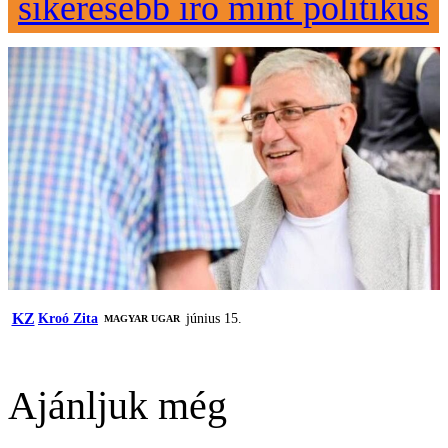
sikeresebb író mint politikus
KZ
Kroó Zita
június 15.
MAGYAR UGAR
Ajánljuk még