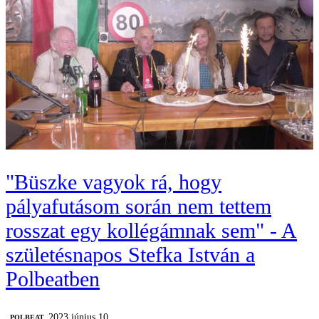
"Büszke vagyok rá, hogy
pályafutásom során nem tettem
rosszat egy kollégámnak sem" - A
születésnapos Stefka István a
Polbeatben
2023 június 10.
‎POLBEAT