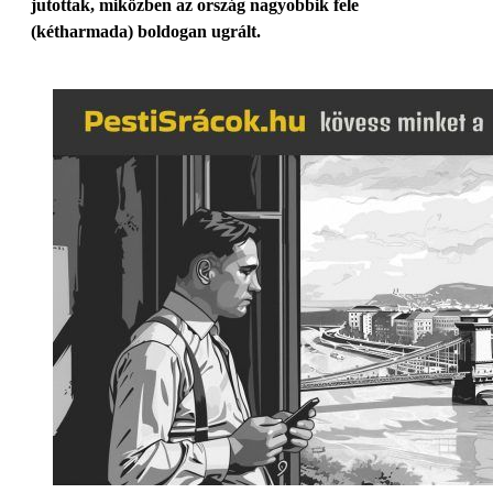
jutottak, miközben az ország nagyobbik fele
(kétharmada) boldogan ugrált.