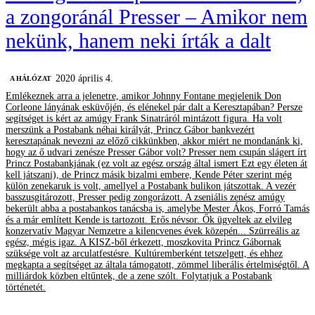
a zongoránál Presser – Amikor nem
nekünk, hanem neki írták a dalt
2020 április 4.
A HÁLÓZAT
Emlékeznek arra a jelenetre, amikor Johnny Fontane megjelenik Don
Corleone lányának esküvőjén, és elénekel pár dalt a Keresztapában? Persze
segítséget is kért az amúgy Frank Sinatráról mintázott figura. Ha volt
merszünk a Postabank néhai királyát, Princz Gábor bankvezért
keresztapának nevezni az előző cikkünkben, akkor miért ne mondanánk ki,
hogy az ő udvari zenésze Presser Gábor volt? Presser nem csupán slágert írt
Princz Postabankjának (ez volt az egész ország által ismert Ezt egy életen át
kell játszani), de Princz másik bizalmi embere, Kende Péter szerint még
külön zenekaruk is volt, amellyel a Postabank bulikon játszottak. A vezér
basszusgitározott, Presser pedig zongorázott. A zseniális zenész amúgy
bekerült abba a postabankos tanácsba is, amelybe Mester Ákos, Forró Tamás
és a már említett Kende is tartozott. Erős névsor. Ők ügyeltek az elvileg
konzervatív Magyar Nemzetre a kilencvenes évek közepén... Szürreális az
egész, mégis igaz. A KISZ-ből érkezett, moszkovita Princz Gábornak
szüksége volt az arculatfestésre. Kultúremberként tetszelgett, és ehhez
megkapta a segítséget az általa támogatott, zömmel liberális értelmiségtől. A
milliárdok közben eltűntek, de a zene szólt. Folytatjuk a Postabank
történetét.