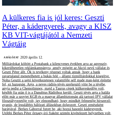
A külkeres fia is jól keres: Geszti
Péter, a kádergyerek, avagy a KISZ
KB VIT-vágtájától a Nemzeti
Vágtáig
2020 április 12.
A HÁLÓZAT
Milliárdokat költött a Postabank a kilencvenes években arra az agresszív,
kikerülhetetlen reklámkampányra, amely mögött az Akció nevű vállalat és
Geszti Péter állt. Ők is tevékeny részesei voltak annak, hogy a bank
zavartalanul menetelhetett a bukás felé – állami tízmilliárdokkal kisegítve.
Noha Gesztit a sajtó következetesen valamiféle self made man-ként építette
fel, ez hazugság. Apja, a neves rádiós-tévés szerkesztő vitte be a tévébe,
anyja pedig a Chemolimpex, majd a Taurus cégek külkereskedője volt,
később fia után ő is a Danubius Rádióhoz került. Geszti tévés apja a halála
előtt már a szovjet KGB és a magyar állambiztonság alá tartozó IPV vállalat
főosztályvezetője volt, így elmondható, hogy mindkét felmenője hírszerző-
gyanús, de legalábbis hálózati állásokban dolgozott. Geszti zenészként
barátjával, Berkes Gáborral futott be, aki hozzá hasonló kádergyerek.
Utóbbi Berkes Péter őrnagy-író fiaként szintén kivételezett helyzetben volt,