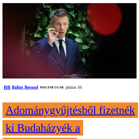
BB
Bálint Botond
június 16.
MAGYAR UGAR
Adománygyűjtésből fizetnék
ki Budaházyék a