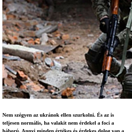
Nem szégyen az ukránok ellen szurkolni. És az is
teljesen normális, ha valakit nem érdekel a foci a
háború. Annyi minden értékes és érdekes dolog van a