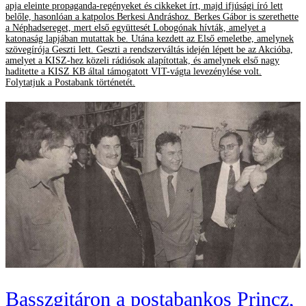
apja eleinte propaganda-regényeket és cikkeket írt, majd ifjúsági író lett
belőle, hasonlóan a katpolos Berkesi Andráshoz. Berkes Gábor is szerethette
a Néphadsereget, mert első együttesét Lobogónak hívták, amelyet a
katonaság lapjában mutattak be. Utána kezdett az Első emeletbe, amelynek
szövegírója Geszti lett. Geszti a rendszerváltás idején lépett be az Akcióba,
amelyet a KISZ-hez közeli rádiósok alapítottak, és amelynek első nagy
haditette a KISZ KB által támogatott VIT-vágta levezénylése volt.
Folytatjuk a Postabank történetét.
Basszgitáron a postabankos Princz,