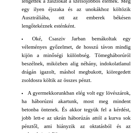
lengették a zászlókat a szélsőjobbos elemek. Még
egy ilyen éjszaka és az unokákhoz költözik
Ausztráliába, ott az emberek békésen
lengőtekéznek esténként.
Oké, Csasziv Jarban bemákoltak egy
véleményes győzelmet, de hosszú távon mindig
kijön a minőségi különbség. Tömegháborúról
beszélnek, miközben alig néhány, indokolatlanul
drágán igazolt, máshol megbukott, kiöregedett
zsoldosra költik az összes pénzt.
A gyermekkorunkban elég volt egy lövészárok,
ha háborúzni akartunk, most meg mindent
betonba öntenek. És akkor tegyük fel a kérdést,
jobb lett-e az ukrán háborúzás attól a kurva sok
pénztől, ami hiányzik az oktatásból és az