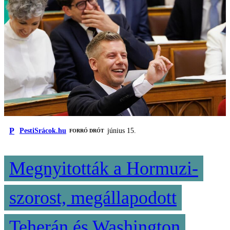
P
PestiSrácok.hu
június 15.
FORRÓ DRÓT
Megnyitották a Hormuzi-
szorost, megállapodott
Teherán és Washington