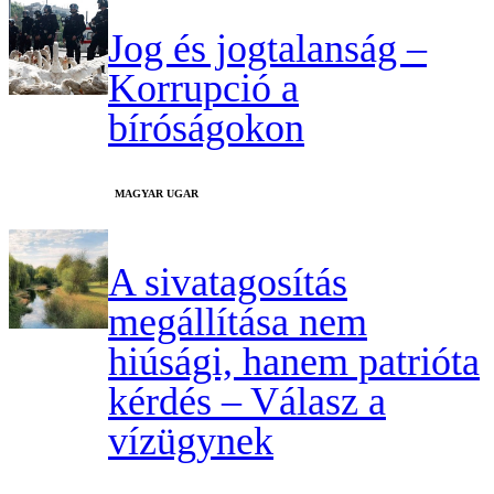
Jog és jogtalanság –
Korrupció a
bíróságokon
MAGYAR UGAR
A sivatagosítás
megállítása nem
hiúsági, hanem patrióta
kérdés – Válasz a
vízügynek