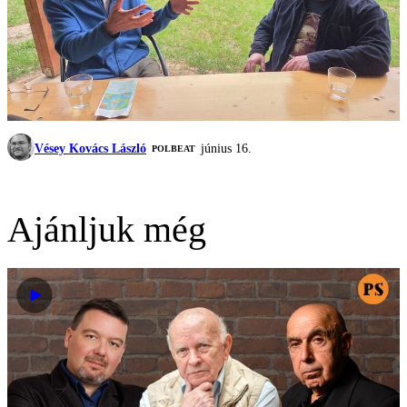
Vésey Kovács László
június 16.
‎POLBEAT
Ajánljuk még