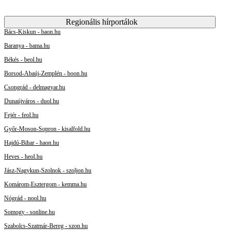
Regionális hírportálok
Bács-Kiskun - baon.hu
Baranya - bama.hu
Békés - beol.hu
Borsod-Abaúj-Zemplén - boon.hu
Csongrád - delmagyar.hu
Dunaújváros - duol.hu
Fejér - feol.hu
Győr-Moson-Sopron - kisalfold.hu
Hajdú-Bihar - haon.hu
Heves - heol.hu
Jász-Nagykun-Szolnok - szoljon.hu
Komárom-Esztergom - kemma.hu
Nógrád - nool.hu
Somogy - sonline.hu
Szabolcs-Szatmár-Bereg - szon.hu