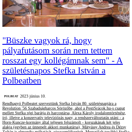
"Büszke vagyok rá, hogy
pályafutásom során nem tettem
rosszat egy kollégámnak sem" - A
születésnapos Stefka István a
Polbeatben
2023 június 10.
‎POLBEAT
Rendhagyó Polbeatet szerveztünk Stefka István 80. születésnapjára a
Revolution '56 Szabadságharcos Sörözőbe, ahol a PestiSrácok.hu-s csapat
mellett Stefka régi barátja és harcostársa, Alexa Károly irodalomtörténész,
író, illetve a konzervatív televíziózás nagy, a rendszerváltoztatás utáni - a
Horn-Kuncze-kormány által teljesen felszámolt - korszakának két jeles
alakja (egyben az ünnepelt akkori munkatársa), Mátyássy Andrea és Dézsy
Zoltán is elmondta méltatását, visszaemlékezését. Megszólalt továbbá Stefka