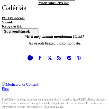
Moderálási elveink
Galériák
PS TVPodcast
Videók
Képgalériák
Süti beállítások
*Kell még valamit mondanom Ildikó?
Az őszödi beszéd utolsó mondata.
Portfóliónk minőségi tartalmat jelent minden olvasó számára. Egyedülálló elérést, országos
lefedettséget és változatos megjelenési lehetőséget biztosít. Folyamatosan keressük az új
irányokat és fejlődési lehetőségeket. Ez jövőnk záloga.