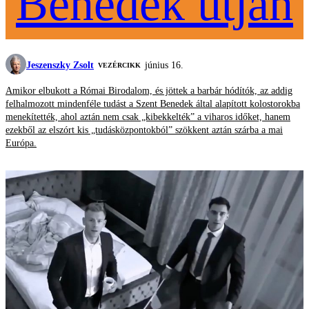
Benedek útján
Jeszenszky Zsolt
június 16.
VEZÉRCIKK
Amikor elbukott a Római Birodalom, és jöttek a barbár hódítók, az addig
felhalmozott mindenféle tudást a Szent Benedek által alapított kolostorokba
menekítették, ahol aztán nem csak „kibekkelték” a viharos időket, hanem
ezekből az elszórt kis „tudásközpontokból” szökkent aztán szárba a mai
Európa.