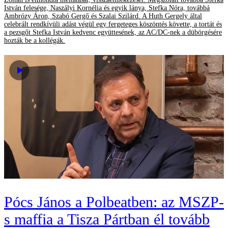
István felesége, Naszályi Kornélia és egyik lánya, Stefka Nóra, továbbá
Ambrózy Áron, Szabó Gergő és Szalai Szilárd. A Huth Gergely által
celebrált rendkívüli adást végül egy fergeteges köszöntés követte, a tortát és
a pezsgőt Stefka István kedvenc együttesének, az AC/DC-nek a dübörgésére
hozták be a kollégák.
Pócs János a Polbeatben: az MSZP-
s maffia a Tisza Pártban él tovább