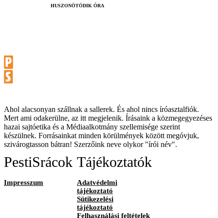
HUSZONÖTÖDIK ÓRA
Ahol alacsonyan szállnak a sallerek. És ahol nincs íróasztalfiók.
Mert ami odakerülne, az itt megjelenik. Írásaink a közmegegyezéses
hazai sajtóetika és a Médiaalkotmány szellemisége szerint
készülnek. Forrásainkat minden körülmények között megóvjuk,
szivárogtasson bátran! Szerzőink neve olykor "írói név".
PestiSrácok
Tájékoztatók
Impresszum
Adatvédelmi
tájékoztató
Sütikezelési
tájékoztató
Felhasználási feltételek