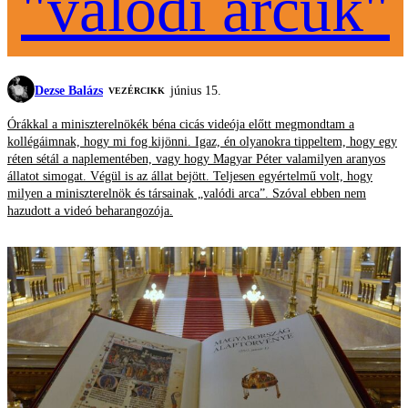
"valódi arcuk"
Dezse Balázs
június 15.
VEZÉRCIKK
Órákkal a miniszterelnökék béna cicás videója előtt megmondtam a
kollégáimnak, hogy mi fog kijönni. Igaz, én olyanokra tippeltem, hogy egy
réten sétál a naplementében, vagy hogy Magyar Péter valamilyen aranyos
állatot simogat. Végül is az állat bejött. Teljesen egyértelmű volt, hogy
milyen a miniszterelnök és társainak „valódi arca”. Szóval ebben nem
hazudott a videó beharangozója.