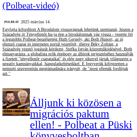
(Polbeat-videó)
2025 március 14.
‎POLBEAT
Egyfajta kifordított A Birodalom visszavágnak lehetünk szemtanúi, hiszen a
Századvég új Tényellenőr.hu-ja épp a birodalomnak vág vissza - vezette fel
a legutóbbi Polbeat-beszélgetést Huth Gergely, aki Both Hunort, az új
elemző csapat és internetes portál vezetőjét, illetve Béky Zoltánt, a
Századvég vezető jogászát kérdezte, Stefka István közreműködésével. Both
elmagyarázta: a globalista erők épphogy az álhírek terjesztéséhez használják
a fizetett "tényellenőr csapataikat" és elég nagy sikerrel jártak világszerte a
negatív kampányaikkal, hangulatkeltéseikkel. E fegyverük kifejezetten a
nemzeti szuverenitás megtámadására irányult, de "most ellenük fordítjuk
azt."
Álljunk ki közösen a
migrációs paktum
ellen! - Polbeat a Püski
könyvesboltban