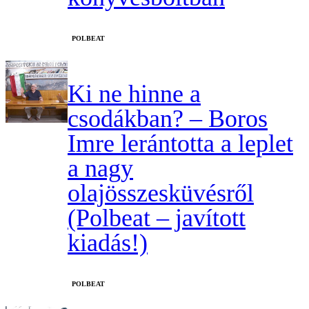
‎POLBEAT
Ki ne hinne a
csodákban? – Boros
Imre lerántotta a leplet
a nagy
olajösszesküvésről
(Polbeat – javított
kiadás!)
‎POLBEAT