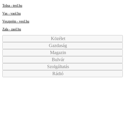
Tolna - teol.hu
Vas - vaol.hu
Veszprém - veol.hu
Zala - zaol.hu
Közélet
Gazdaság
Magazin
Bulvár
Szolgáltatás
Rádió