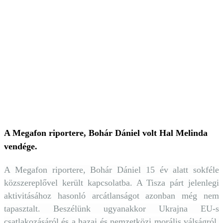
A Megafon riportere, Bohár Dániel volt Hal Melinda
vendége.
A Megafon riportere, Bohár Dániel 15 év alatt sokféle
közszereplővel került kapcsolatba. A Tisza párt jelenlegi
aktivitásához hasonló arcátlanságot azonban még nem
tapasztalt. Beszélünk ugyanakkor Ukrajna EU-s
csatlakozásáról és a hazai és nemzetközi morális válságról,