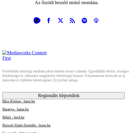
Az őszödi beszéd utolsó mondata.
Portfóliónk minőségi tartalmat jelent minden olvasó számára. Egyedülálló elérést, országos
lefedettséget és változatos megjelenési lehetőséget biztosít. Folyamatosan keressük az új
irányokat és fejlődési lehetőségeket. Ez jövőnk záloga.
Regionális hírportálok
Bács-Kiskun - baon.hu
Baranya - bama.hu
Békés - beol.hu
Borsod-Abaúj-Zemplén - boon.hu