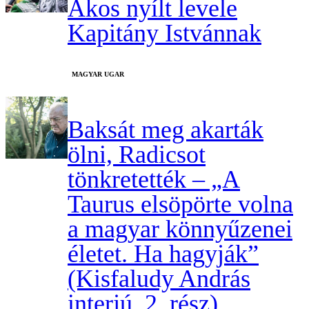
Ákos nyílt levele
Kapitány Istvánnak
MAGYAR UGAR
Baksát meg akarták
ölni, Radicsot
tönkretették – „A
Taurus elsöpörte volna
a magyar könnyűzenei
életet. Ha hagyják”
(Kisfaludy András
interjú, 2. rész)