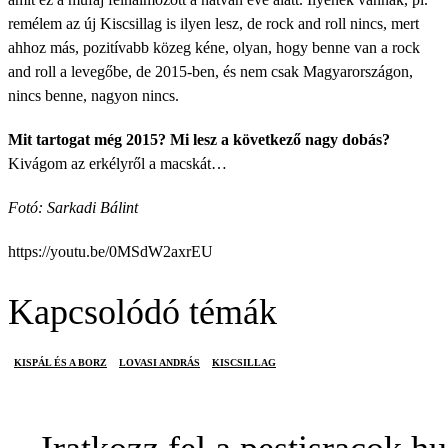
remélem az új Kiscsillag is ilyen lesz, de rock and roll nincs, mert
ahhoz más, pozitívabb közeg kéne, olyan, hogy benne van a rock
and roll a levegőbe, de 2015-ben, és nem csak Magyarországon,
nincs benne, nagyon nincs.
Mit tartogat még 2015? Mi lesz a következő nagy dobás?
Kivágom az erkélyről a macskát…
Fotó: Sarkadi Bálint
https://youtu.be/0MSdW2axrEU
Kapcsolódó témák
KISPÁL ÉS A BORZ
LOVASI ANDRÁS
KISCSILLAG