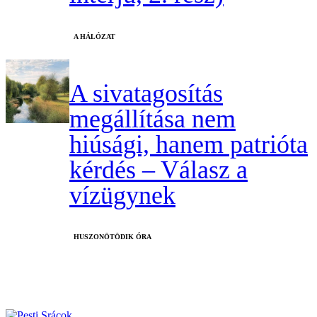
A HÁLÓZAT
A sivatagosítás
megállítása nem
hiúsági, hanem patrióta
kérdés – Válasz a
vízügynek
HUSZONÖTÖDIK ÓRA