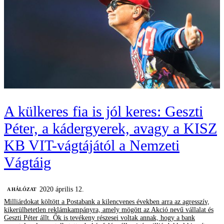
A külkeres fia is jól keres: Geszti
Péter, a kádergyerek, avagy a KISZ
KB VIT-vágtájától a Nemzeti
Vágtáig
2020 április 12.
A HÁLÓZAT
Milliárdokat költött a Postabank a kilencvenes években arra az agresszív,
kikerülhetetlen reklámkampányra, amely mögött az Akció nevű vállalat és
Geszti Péter állt. Ők is tevékeny részesei voltak annak, hogy a bank