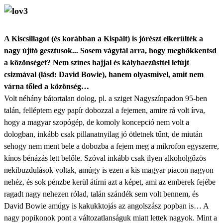
A Kiscsillagot (és korábban a Kispált) is jórészt elkerülték a
nagy újító gesztusok... Sosem vágytál arra, hogy meghökkentsd
a közönséget? Nem színes hajjal és kályhaezüsttel lefújt
csizmával (lásd: David Bowie), hanem olyasmivel, amit nem
várna tőled a közönség…
Volt néhány bátortalan dolog, pl. a sziget Nagyszínpadon 95-ben
talán, felléptem egy papír dobozzal a fejemen, amire rá volt írva,
hogy a magyar szopógép, de komoly koncepció nem volt a
dologban, inkább csak pillanatnyilag jó ötletnek tűnt, de miután
sehogy nem ment bele a dobozba a fejem meg a mikrofon egyszerre,
kínos bénázás lett belőle. Szóval inkább csak ilyen alkoholgőzös
nekibuzdulások voltak, amúgy is ezen a kis magyar piacon nagyon
nehéz, és sok pénzbe kerül átírni azt a képet, ami az emberek fejébe
ragadt nagy nehezen rólad, talán szándék sem volt bennem, és
David Bowie amúgy is kakukktojás az angolszász popban is… A
nagy popikonok pont a változatlanságuk miatt lettek nagyok. Mint a