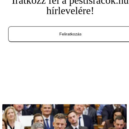
Iratkozz fel a pestisracok.hu
hírlevelére!
Feliratkozás