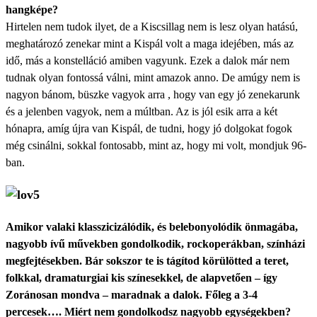
hangképe?
Hirtelen nem tudok ilyet, de a Kiscsillag nem is lesz olyan hatású,
meghatározó zenekar mint a Kispál volt a maga idejében, más az
idő, más a konstelláció amiben vagyunk. Ezek a dalok már nem
tudnak olyan fontossá válni, mint amazok anno. De amúgy nem is
nagyon bánom, büszke vagyok arra , hogy van egy jó zenekarunk
és a jelenben vagyok, nem a múltban. Az is jól esik arra a két
hónapra, amíg újra van Kispál, de tudni, hogy jó dolgokat fogok
még csinálni, sokkal fontosabb, mint az, hogy mi volt, mondjuk 96-
ban.
Amikor valaki klasszicizálódik, és belebonyolódik önmagába,
nagyobb ívű művekben gondolkodik, rockoperákban, színházi
megfejtésekben. Bár sokszor te is tágítod körülötted a teret,
folkkal, dramaturgiai kis színesekkel, de alapvetően – így
Zoránosan mondva – maradnak a dalok. Főleg a 3-4
percesek…. Miért nem gondolkodsz nagyobb egységekben?