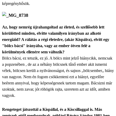
képregényhősök.
Az, hogy nemrég újrahangoltad az életed, és szellősebb lett
körülötted minden, elvitte valamilyen irányban az alkotó
energiáid? A rálátás a régi életedre, (akár Kispálra), elvitt egy
"bölcs bácsi" irányába, vagy az ember ötven felé a
körülmények ellenére sem változik?
Bölcs bácsi, ez tetszik, ez jó. A bölcs mint jelző hiánycikk, nemcsak
a popzenében , de az a néhány bölcsnek tűnő ember akit ismerni
vélek, bölcsen kerüli a nyilvánosságot, és sajnos „bölcsember„ hiány
van nagyon. Nem én fogom csökkenteni ezt a hiányt, egyelőre
beérem annyival, hogy képességesnek tartom magam. Bácsizni már
szoktak, nem zavar, jót röhögök rajta, szeretem azt az időt, amiben
vagyok.
Rengeteget játszottál a Kispállal, és a Kiscsillaggal is. Más
zenészek ettől megborulnak, például Révész Sándor 1981-ben