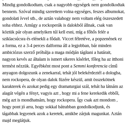
Mindig gondolkodtam, csak a nagyobb egységek nem gondolkodtak
bennem. Szóval mindig szerettem volna egységes, feszes albumokat,
gondolati ívvel stb., de aztán valahogy nem voltam elég öszeszedett
soha ehhez. Amúgy a rockoperák is dalokból állnak, csak van
köztük pár olyan amelyiken túl kell esni, míg a főhős felér a
sziklacsúcsra és elénekli a fődalt. Viccet félretéve, a popzenének ez
a forma, ez a 3-4 perces dalforma áll a legjobban, bár minden
ambiciózus szerző próbálja a maga módján tágítani a határait,
nagyon kevés az általam is ismert sikeres kísérlet, főleg ha az itthoni
termést nézzük. Egyébként most pont a
Semmi konferencia
című
anyagon dolgozunk a zenekarral, tehát jól belekérdeztél a dologba,
nem rockopera, de olyan dalok füzére készül, amit összekötnek
karakterek és azokat pedig egy dramaturgiai szál, tehát ha látnám az
alagút végén a fényt, vagyis azt , hogy mi a fene kerekedik ebből,
még azt is mondhatnám, hogy rockopera. Így csak azt mondom ,
hogy pont jó arra, hogy sokkal bátrabban gondolkodjunk, és
tágabbak legyenek azok a keretek, amikbe zárjuk magunkat. Aztán
majd meglátjuk.