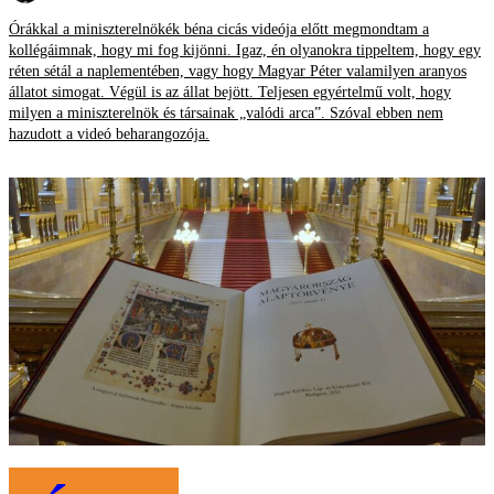
Órákkal a miniszterelnökék béna cicás videója előtt megmondtam a
kollégáimnak, hogy mi fog kijönni. Igaz, én olyanokra tippeltem, hogy egy
réten sétál a naplementében, vagy hogy Magyar Péter valamilyen aranyos
állatot simogat. Végül is az állat bejött. Teljesen egyértelmű volt, hogy
milyen a miniszterelnök és társainak „valódi arca”. Szóval ebben nem
hazudott a videó beharangozója.