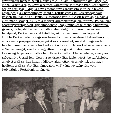
zavartalanul menetelhetett a bukás felé – állami tízmilliárdokkal kisegítve.
Noha Gesztit a sajtó következetesen valamiféle self made man-ként építette
fel, ez hazugság. Apja, a neves rádiós-tévés szerkesztő vitte be a tévébe,
anyja pedig a Chemolimpex, majd a Taurus cégek külkereskedője volt,
később fia után ő is a Danubius Rádióhoz került. Geszti tévés apja a halála
előtt már a szovjet KGB és a magyar állambiztonság alá tartozó IPV vállalat
főosztályvezetője volt, így elmondható, hogy mindkét felmenője hírszerző-
gyanús, de legalábbis hálózati állásokban dolgozott. Geszti zenészként
barátjával, Berkes Gáborral futott be, aki hozzá hasonló kádergyerek.
Utóbbi Berkes Péter őrnagy-író fiaként szintén kivételezett helyzetben volt,
apja eleinte propaganda-regényeket és cikkeket írt, majd ifjúsági író lett
belőle, hasonlóan a katpolos Berkesi Andráshoz. Berkes Gábor is szerethette
a Néphadsereget, mert első együttesét Lobogónak hívták, amelyet a
katonaság lapjában mutattak be. Utána kezdett az Első emeletbe, amelynek
szövegírója Geszti lett. Geszti a rendszerváltás idején lépett be az Akcióba,
amelyet a KISZ-hez közeli rádiósok alapítottak, és amelynek első nagy
haditette a KISZ KB által támogatott VIT-vágta levezénylése volt.
Folytatjuk a Postabank történetét.