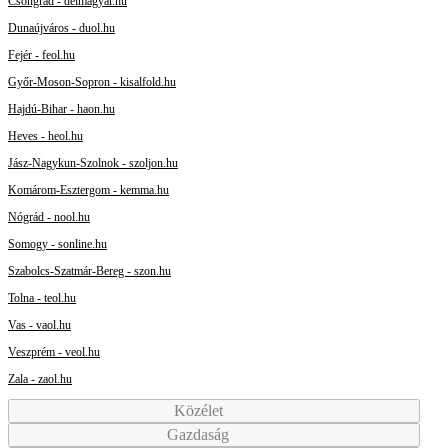
Csongrád - delmagyar.hu
Dunaújváros - duol.hu
Fejér - feol.hu
Győr-Moson-Sopron - kisalfold.hu
Hajdú-Bihar - haon.hu
Heves - heol.hu
Jász-Nagykun-Szolnok - szoljon.hu
Komárom-Esztergom - kemma.hu
Nógrád - nool.hu
Somogy - sonline.hu
Szabolcs-Szatmár-Bereg - szon.hu
Tolna - teol.hu
Vas - vaol.hu
Veszprém - veol.hu
Zala - zaol.hu
Közélet
Gazdaság