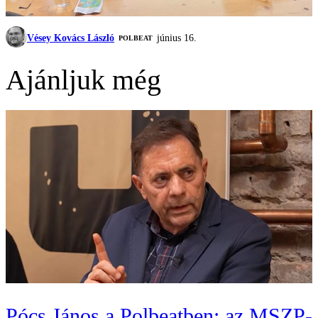
Vésey Kovács László
június 16.
‎POLBEAT
Ajánljuk még
Pócs János a Polbeatben: az MSZP-