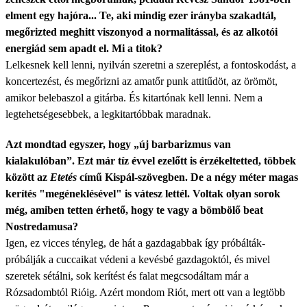
elment egy hajóra... Te, aki mindig ezer irányba szakadtál,
megőrizted meghitt viszonyod a normalitással, és az alkotói
energiád sem apadt el. Mi a titok?
Lelkesnek kell lenni, nyilván szeretni a szereplést, a fontoskodást, a
koncertezést, és megőrizni az amatőr punk attitűdöt, az örömöt,
amikor belebaszol a gitárba. És kitartónak kell lenni. Nem a
legtehetségesebbek, a legkitartóbbak maradnak.
Azt mondtad egyszer, hogy „új barbarizmus van
kialakulóban”. Ezt már tíz évvel ezelőtt is érzékeltetted, többek
között az
Etetés
című Kispál-szövegben. De a négy méter magas
kerítés "megéneklésével" is vátesz lettél. Voltak olyan sorok
még, amiben tetten érhető, hogy te vagy a bömbölő beat
Nostredamusa?
Igen, ez vicces tényleg, de hát a gazdagabbak így próbálták-
próbálják a cuccaikat védeni a kevésbé gazdagoktól, és mivel
szeretek sétálni, sok kerítést és falat megcsodáltam már a
Rózsadombtól Rióig. Azért mondom Riót, mert ott van a legtöbb