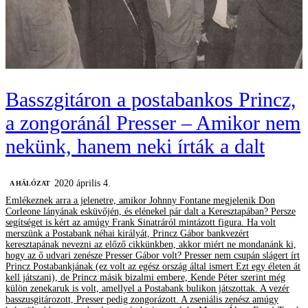
Basszgitáron a postabankos Princz,
a zongoránál Presser – Amikor nem
nekünk, hanem neki írták a dalt
2020 április 4.
A HÁLÓZAT
Emlékeznek arra a jelenetre, amikor Johnny Fontane megjelenik Don
Corleone lányának esküvőjén, és elénekel pár dalt a Keresztapában? Persze
segítséget is kért az amúgy Frank Sinatráról mintázott figura. Ha volt
merszünk a Postabank néhai királyát, Princz Gábor bankvezért
keresztapának nevezni az előző cikkünkben, akkor miért ne mondanánk ki,
hogy az ő udvari zenésze Presser Gábor volt? Presser nem csupán slágert írt
Princz Postabankjának (ez volt az egész ország által ismert Ezt egy életen át
kell játszani), de Princz másik bizalmi embere, Kende Péter szerint még
külön zenekaruk is volt, amellyel a Postabank bulikon játszottak. A vezér
basszusgitározott, Presser pedig zongorázott. A zseniális zenész amúgy