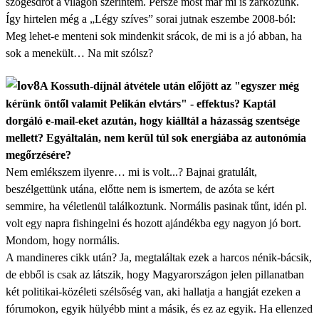
szögesdrót a világon szerintem. Persze most már mi is zárkózunk.
Így hirtelen még a „Légy szíves” sorai jutnak eszembe 2008-ból:
Meg lehet-e menteni sok mindenkit srácok, de mi is a jó abban, ha
sok a menekült… Na mit szólsz?
A Kossuth-díjnál átvétele után előjött az "egyszer még
kérünk öntől valamit Pelikán elvtárs" - effektus? Kaptál
dorgáló e-mail-eket azután, hogy kiálltál a házasság szentsége
mellett? Egyáltalán, nem kerül túl sok energiába az autonómia
megőrzésére?
Nem emlékszem ilyenre… mi is volt...? Bajnai gratulált,
beszélgettünk utána, előtte nem is ismertem, de azóta se kért
semmire, ha véletlenül találkoztunk. Normális pasinak tűnt, idén pl.
volt egy napra fishingelni és hozott ajándékba egy nagyon jó bort.
Mondom, hogy normális.
A mandineres cikk után? Ja, megtaláltak ezek a harcos nénik-bácsik,
de ebből is csak az látszik, hogy Magyarországon jelen pillanatban
két politikai-közéleti szélsőség van, aki hallatja a hangját ezeken a
fórumokon, egyik hülyébb mint a másik, és ez az egyik. Ha ellenzed