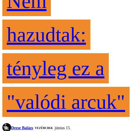
Nem
hazudtak:
tényleg ez a
"valódi arcuk"
Dezse Balázs
június 15.
VEZÉRCIKK