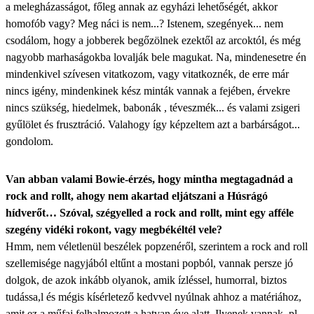
a melegházasságot, főleg annak az egyházi lehetőségét, akkor
homofób vagy? Meg náci is nem...? Istenem, szegények... nem
csodálom, hogy a jobberek begőzölnek ezektől az arcoktól, és még
nagyobb marhaságokba lovalják bele magukat. Na, mindenesetre én
mindenkivel szívesen vitatkozom, vagy vitatkoznék, de erre már
nincs igény, mindenkinek kész minták vannak a fejében, érvekre
nincs szükség, hiedelmek, babonák , téveszmék... és valami zsigeri
gyűlölet és frusztráció. Valahogy így képzeltem azt a barbárságot...
gondolom.
Van abban valami Bowie-érzés, hogy mintha megtagadnád a
rock and rollt, ahogy nem akartad eljátszani a Húsrágó
hídverőt… Szóval, szégyelled a rock and rollt, mint egy afféle
szegény vidéki rokont, vagy megbékéltél vele?
Hmm, nem véletlenül beszélek popzenéről, szerintem a rock and roll
szellemisége nagyjából eltűnt a mostani popból, vannak persze jó
dolgok, de azok inkább olyanok, amik ízléssel, humorral, biztos
tudássa,l és mégis kísérletező kedvvel nyúlnak ahhoz a matériához,
amit ez a műfaj felhalmozott a hatvan éve alatt. Ilyenek vannak, pl.