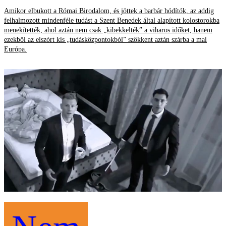
Amikor elbukott a Római Birodalom, és jöttek a barbár hódítók, az addig
felhalmozott mindenféle tudást a Szent Benedek által alapított kolostorokba
menekítették, ahol aztán nem csak „kibekkelték” a viharos időket, hanem
ezekből az elszórt kis „tudásközpontokból” szökkent aztán szárba a mai
Európa.