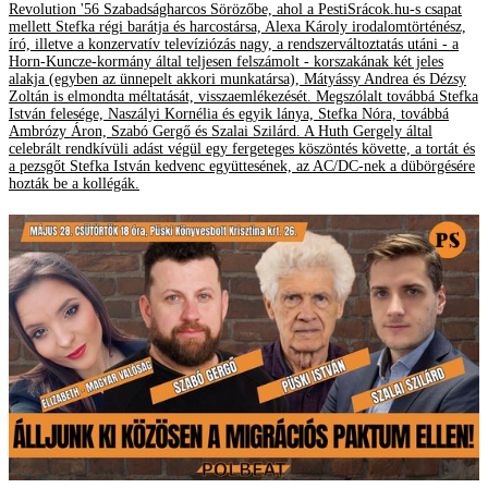
Revolution '56 Szabadságharcos Sörözőbe, ahol a PestiSrácok.hu-s csapat
mellett Stefka régi barátja és harcostársa, Alexa Károly irodalomtörténész,
író, illetve a konzervatív televíziózás nagy, a rendszerváltoztatás utáni - a
Horn-Kuncze-kormány által teljesen felszámolt - korszakának két jeles
alakja (egyben az ünnepelt akkori munkatársa), Mátyássy Andrea és Dézsy
Zoltán is elmondta méltatását, visszaemlékezését. Megszólalt továbbá Stefka
István felesége, Naszályi Kornélia és egyik lánya, Stefka Nóra, továbbá
Ambrózy Áron, Szabó Gergő és Szalai Szilárd. A Huth Gergely által
celebrált rendkívüli adást végül egy fergeteges köszöntés követte, a tortát és
a pezsgőt Stefka István kedvenc együttesének, az AC/DC-nek a dübörgésére
hozták be a kollégák.