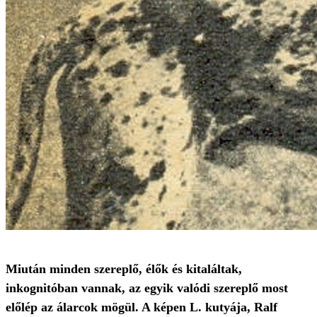
Miután minden szereplő, élők és kitaláltak,
inkognitóban vannak, az egyik valódi szereplő most
előlép az álarcok mögül. A képen L. kutyája, Ralf