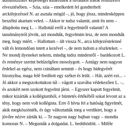
adminisztratív képességei kimerültek a hivatalos iratok rendszeres
elvesztésében. – Szia, szia – emelkedett fel gondterhelt
arckifejezéssel N. az asztala mögül –, jó, hogy jössz, mindenképpen
beszélni akartam veled. – Akkor te tudsz valamit, amit én nem –
állapította meg L. – Hallottál erről a fegyelmiről valamit? A
tanulmányiról jövök, azt mondták, fegyelmim lesz, de nem mondták
meg, hogy miért. – Hallottam – ült vissza N., arca kifejezéstelenné
vált és lemondóan intett a kezével –, de nem tudom a részleteket. –
Ne mondj ilyeneket nekem, mindig tudsz mindenről – barátkozott L.
és reménye szerint behízelgően mosolygott. – Amúgy nem nagyon
érdekel az egész, nem csináltam semmit – és hogy hidegvérét
bizonyítsa, maga felé fordított egy széket és leült. – Hát, azért ezt... –
Jó akkor a megszokottakon túl – vágott a szavába védekezően L. –,
és azokért nem szokott fegyelmi járni. – Egyszer kapott fegyelmit,
mikor kizárták a kollégiumból, e büntetés értékéből sokat levont az a
tény, hogy nem volt kollégista. Erre ő hívta fel a hatóság figyelmét,
akik megköszönték, és úgy változtatták meg a verdiktet, hogy a
jövőre nézve zárták ki. – Te nagyon nagy bajban vagy – mondta
komoran N. – Megunták a dolgaidat. L. bedühödött. – Miféle