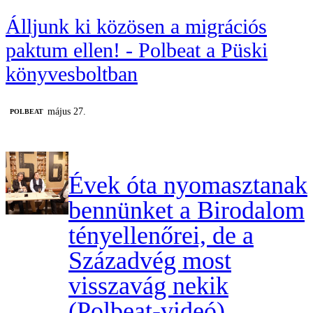
Álljunk ki közösen a migrációs
paktum ellen! - Polbeat a Püski
könyvesboltban
május 27.
‎POLBEAT
Évek óta nyomasztanak
bennünket a Birodalom
tényellenőrei, de a
Századvég most
visszavág nekik
(Polbeat-videó)