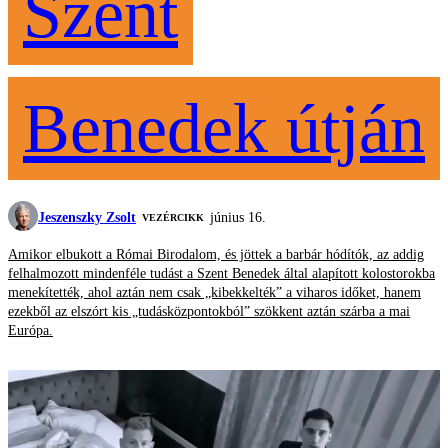
Szent
Benedek útján
Jeszenszky Zsolt
június 16.
VEZÉRCIKK
Amikor elbukott a Római Birodalom, és jöttek a barbár hódítók, az addig
felhalmozott mindenféle tudást a Szent Benedek által alapított kolostorokba
menekítették, ahol aztán nem csak „kibekkelték” a viharos időket, hanem
ezekből az elszórt kis „tudásközpontokból” szökkent aztán szárba a mai
Európa.