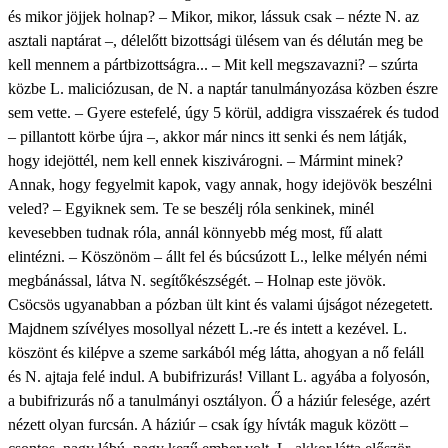
és mikor jöjjek holnap? – Mikor, mikor, lássuk csak – nézte N. az
asztali naptárat –, délelőtt bizottsági ülésem van és délután meg be
kell mennem a pártbizottságra... – Mit kell megszavazni? – szúrta
közbe L. maliciózusan, de N. a naptár tanulmányozása közben észre
sem vette. – Gyere estefelé, úgy 5 körül, addigra visszaérek és tudod
– pillantott körbe újra –, akkor már nincs itt senki és nem látják,
hogy idejöttél, nem kell ennek kiszivárogni. – Mármint minek?
Annak, hogy fegyelmit kapok, vagy annak, hogy idejövök beszélni
veled? – Egyiknek sem. Te se beszélj róla senkinek, minél
kevesebben tudnak róla, annál könnyebb még most, fű alatt
elintézni. – Köszönöm – állt fel és búcsúzott L., lelke mélyén némi
megbánással, látva N. segítőkészségét. – Holnap este jövök.
Csöcsös ugyanabban a pózban ült kint és valami újságot nézegetett.
Majdnem szívélyes mosollyal nézett L.-re és intett a kezével. L.
köszönt és kilépve a szeme sarkából még látta, ahogyan a nő feláll
és N. ajtaja felé indul. A bubifrizurás! Villant L. agyába a folyosón,
a bubifrizurás nő a tanulmányi osztályon. Ő a háziúr felesége, azért
nézett olyan furcsán. A háziúr – csak így hívták maguk között –