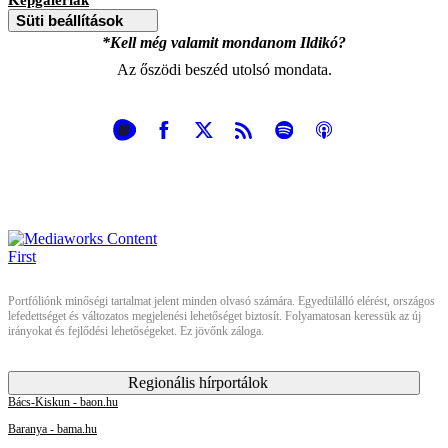
Képgalériák
Süti beállítások
*Kell még valamit mondanom Ildikó?
Az őszödi beszéd utolsó mondata.
Portfóliónk minőségi tartalmat jelent minden olvasó számára. Egyedülálló elérést, országos
lefedettséget és változatos megjelenési lehetőséget biztosít. Folyamatosan keressük az új
irányokat és fejlődési lehetőségeket. Ez jövőnk záloga.
Regionális hírportálok
Bács-Kiskun - baon.hu
Baranya - bama.hu