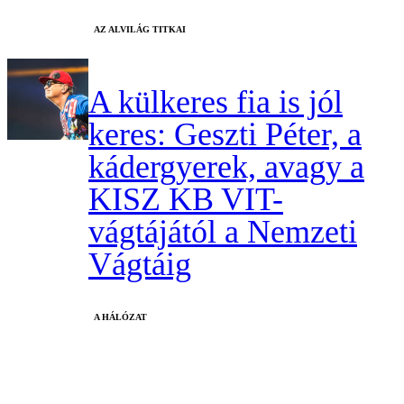
AZ ALVILÁG TITKAI
A külkeres fia is jól
keres: Geszti Péter, a
kádergyerek, avagy a
KISZ KB VIT-
vágtájától a Nemzeti
Vágtáig
A HÁLÓZAT