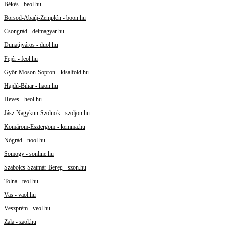
Békés - beol.hu
Borsod-Abaúj-Zemplén - boon.hu
Csongrád - delmagyar.hu
Dunaújváros - duol.hu
Fejér - feol.hu
Győr-Moson-Sopron - kisalfold.hu
Hajdú-Bihar - haon.hu
Heves - heol.hu
Jász-Nagykun-Szolnok - szoljon.hu
Komárom-Esztergom - kemma.hu
Nógrád - nool.hu
Somogy - sonline.hu
Szabolcs-Szatmár-Bereg - szon.hu
Tolna - teol.hu
Vas - vaol.hu
Veszprém - veol.hu
Zala - zaol.hu