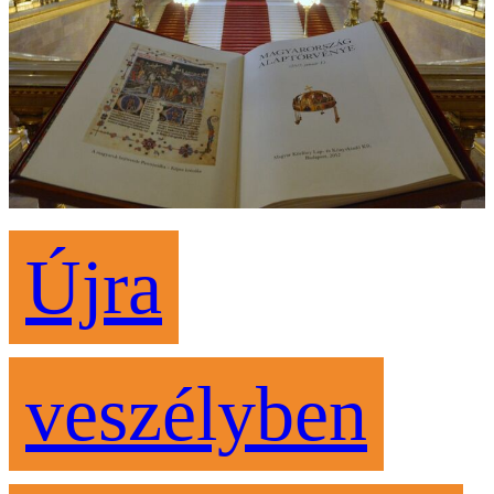
Újra
veszélyben