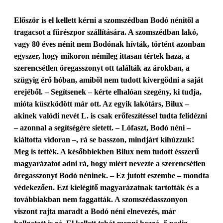
Először is el kellett kérni a szomszédban Bodó nénitől a
tragacsot a fűrészpor szállítására. A szomszédban lakó,
vagy 80 éves nénit nem Bodónak hívták, történt azonban
egyszer, hogy mikoron némileg ittasan tértek haza, a
szerencsétlen öregasszonyt ott találták az árokban, a
szügyig érő hóban, amiből nem tudott kivergődni a saját
erejéből. – Segítsenek – kérte elhalóan szegény, ki tudja,
mióta küszködött már ott. Az egyik lakótárs, Bilux –
akinek valódi nevét L. is csak erőfeszítéssel tudta felidézni
– azonnal a segítségére sietett. – Lófaszt, Bodó néni –
kiáltotta vidoran –, rá se basszon, mindjárt kihúzzuk!
Meg is tették. A későbbiekben Bilux nem tudott ésszerű
magyarázatot adni rá, hogy miért nevezte a szerencsétlen
öregasszonyt Bodó néninek. – Ez jutott eszembe – mondta
védekezően. Ezt kielégítő magyarázatnak tartották és a
továbbiakban nem faggatták. A szomszédasszonyon
viszont rajta maradt a Bodó néni elnevezés, már