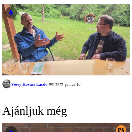
Vésey Kovács László
június 16.
‎POLBEAT
Ajánljuk még