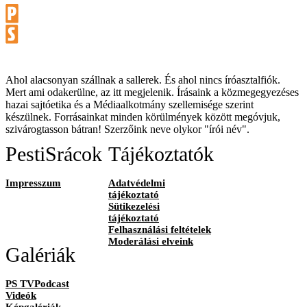
Ahol alacsonyan szállnak a sallerek. És ahol nincs íróasztalfiók.
Mert ami odakerülne, az itt megjelenik. Írásaink a közmegegyezéses
hazai sajtóetika és a Médiaalkotmány szellemisége szerint
készülnek. Forrásainkat minden körülmények között megóvjuk,
szivárogtasson bátran! Szerzőink neve olykor "írói név".
PestiSrácok
Tájékoztatók
Impresszum
Adatvédelmi
tájékoztató
Sütikezelési
tájékoztató
Felhasználási feltételek
Moderálási elveink
Galériák
PS TVPodcast
Videók