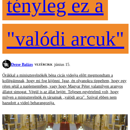
tényleg ez a
"valódi arcuk"
Dezse Balázs
június 15.
VEZÉRCIKK
Órákkal a miniszterelnökék béna cicás videója előtt megmondtam a
kollégáimnak, hogy mi fog kijönni. Igaz, én olyanokra tippeltem, hogy egy
réten sétál a naplementében, vagy hogy Magyar Péter valamilyen aranyos
állatot simogat. Végül is az állat bejött. Teljesen egyértelmű volt, hogy
milyen a miniszterelnök és társainak „valódi arca”. Szóval ebben nem
hazudott a videó beharangozója.