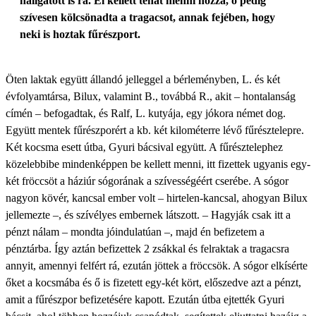
hallgatott is rá. El kellett tehát menni hozzá, ő pedig
szívesen kölcsönadta a tragacsot, annak fejében, hogy
neki is hoztak fűrészport.
Öten laktak együtt állandó jelleggel a bérleményben, L. és két
évfolyamtársa, Bilux, valamint B., továbbá R., akit – hontalanság
címén – befogadtak, és Ralf, L. kutyája, egy jókora német dog.
Együtt mentek fűrészporért a kb. két kilométerre lévő fűrésztelepre.
Két kocsma esett útba, Gyuri bácsival együtt. A fűrésztelephez
közelebbibe mindenképpen be kellett menni, itt fizettek ugyanis egy-
két fröccsöt a háziúr sógorának a szívességéért cserébe. A sógor
nagyon kövér, kancsal ember volt – hirtelen-kancsal, ahogyan Bilux
jellemezte –, és szívélyes embernek látszott. – Hagyják csak itt a
pénzt nálam – mondta jóindulatúan –, majd én befizetem a
pénztárba. Így aztán befizettek 2 zsákkal és felraktak a tragacsra
annyit, amennyi felfért rá, ezután jöttek a fröccsök. A sógor elkísérte
őket a kocsmába és ő is fizetett egy-két kört, előszedve azt a pénzt,
amit a fűrészpor befizetésére kapott. Ezután útba ejtették Gyuri