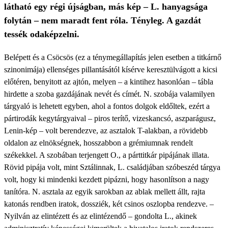
látható egy régi újságban, más kép – L. hanyagsága
folytán – nem maradt fent róla. Tényleg. A gazdát
tessék odaképzelni.
Belépett és a Csöcsös (ez a ténymegállapítás jelen esetben a titkárnő
szinonimája) ellenséges pillantásától kísérve keresztülvágott a kicsi
előtéren, benyitott az ajtón, melyen – a kintihez hasonlóan – tábla
hirdette a szoba gazdájának nevét és címét. N. szobája valamilyen
tárgyaló is lehetett egyben, ahol a fontos dolgok eldőltek, ezért a
pártirodák kegytárgyaival – piros terítő, vizeskancsó, aszparágusz,
Lenin-kép – volt berendezve, az asztalok T-alakban, a rövidebb
oldalon az elnökségnek, hosszabbon a grémiumnak rendelt
székekkel. A szobában terjengett O., a párttitkár pipájának illata.
Rövid pipája volt, mint Sztálinnak, L. családjában szóbeszéd tárgya
volt, hogy ki mindenki kezdett pipázni, hogy hasonlítson a nagy
tanítóra. N. asztala az egyik sarokban az ablak mellett állt, rajta
katonás rendben iratok, dossziék, két csinos oszlopba rendezve. –
Nyilván az elintézett és az elintézendő – gondolta L., akinek