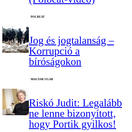
‎POLBEAT
Jog és jogtalanság –
Korrupció a
bíróságokon
MAGYAR UGAR
Riskó Judit: Legalább
ne lenne bizonyított,
hogy Portik gyilkos!