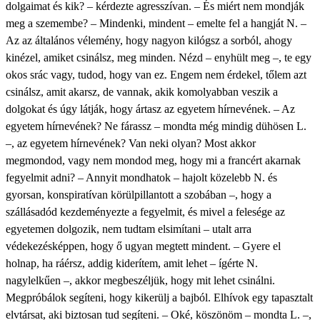
dolgaimat és kik? – kérdezte agresszívan. – És miért nem mondják
meg a szemembe? – Mindenki, mindent – emelte fel a hangját N. –
Az az általános vélemény, hogy nagyon kilógsz a sorból, ahogy
kinézel, amiket csinálsz, meg minden. Nézd – enyhült meg –, te egy
okos srác vagy, tudod, hogy van ez. Engem nem érdekel, tőlem azt
csinálsz, amit akarsz, de vannak, akik komolyabban veszik a
dolgokat és úgy látják, hogy ártasz az egyetem hírnevének. – Az
egyetem hírnevének? Ne fárassz – mondta még mindig dühösen L.
–, az egyetem hírnevének? Van neki olyan? Most akkor
megmondod, vagy nem mondod meg, hogy mi a francért akarnak
fegyelmit adni? – Annyit mondhatok – hajolt közelebb N. és
gyorsan, konspiratívan körülpillantott a szobában –, hogy a
szállásadód kezdeményezte a fegyelmit, és mivel a felesége az
egyetemen dolgozik, nem tudtam elsimítani – utalt arra
védekezésképpen, hogy ő ugyan megtett mindent. – Gyere el
holnap, ha ráérsz, addig kiderítem, amit lehet – ígérte N.
nagylelkűen –, akkor megbeszéljük, hogy mit lehet csinálni.
Megpróbálok segíteni, hogy kikerülj a bajból. Elhívok egy tapasztalt
elvtársat, aki biztosan tud segíteni. – Oké, köszönöm – mondta L. –,