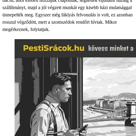
bácsit, ahol többen hozzájuk csapódtak, segítettek eljuttatni hazáig a
szállítmányt, majd a jól végzett munkát egy kisebb házi mulatsággal
ünnepelték meg. Egyszer még fáklyás felvonulás is volt, ez azonban
rosszul végződött, mert a szomszédok rendőrt hívtak. Mikor
megérkeznek, folytatjuk.