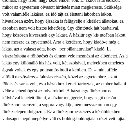
csontos, nagy lábú, nagy kezű ember volt, L. akkor látta először,
mikor az egyetemen olvasott hirdetés miatt megkereste. Szüksége
volt valamiféle lakásra, ez idő tájt az élettani laborban lakott,
hivatalosan azért, hogy éjszaka is felügyelje a kísérleti állatokat, ez
azonban nem volt biztos lehetőség, úgy döntöttek hát barátaival,
hogy közösen kivesznek egy lakást. A háziúr egy kis utcában lakott,
nem messze az egyetemtől. Arra a kérdésre, hogy kiadó-e még a
lakás, azt a választ adta, hogy „per pillanatnyilag” kiadó. L.
visszafojtotta a röhögését és elment vele megnézni az albérletet. Az a
lakás egy különálló kis ház volt, két szobával, melyekben emeletes
ágyak voltak és egy pottyantós budi a kertben. D. – mint afféle
alföldi mezőváros – falusias részén, közel az egyetemhez, az út
földes és saras volt, és a házakhoz kertek tartoztak, az ember hallani
vélte a tehénbőgést az udvarokból. A házat egy fűrészporos
kályhával lehetett fűteni, a háziúr megígérte, hogy segít olcsón
fűrészport szerezni, a sógora vagy kije, nem messze onnan egy
fűrésztelepen dolgozott. Ez a fűrészporbeszerzés a későbbiekben
valóságos népünnepéllyé vált és boldog-boldogtalan részt vett rajta.