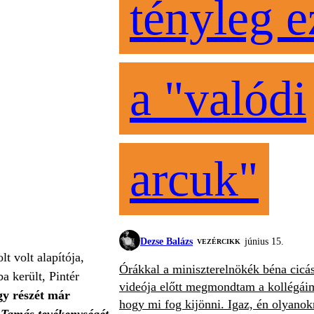
tényleg e
a "valódi
arcuk"
Dezse Balázs
június 15.
VEZÉRCIKK
 volt alapítója,
Órákkal a miniszterelnökék béna cicá
a került, Pintér
videója előtt megmondtam a kollégái
gy részét már
hogy mi fog kijönni. Igaz, én olyanok