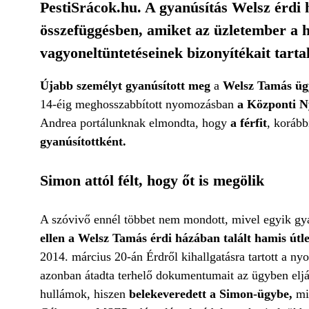
PestiSrácok.hu. A gyanúsítás Welsz érdi
összefüggésben, amiket az üzletember a ha
vagyoneltüntetéseinek bizonyítékait tarta
Újabb személyt gyanúsított meg
a
Welsz Tamás üg
14-éig meghosszabbított nyomozásban
a Központi 
Andrea portálunknak elmondta, hogy
a férfit
, koráb
gyanúsítottként.
Simon attól félt, hogy őt is megölik
A szóvivő ennél többet nem mondott, mivel egyik gy
ellen a Welsz Tamás érdi házában talált hamis útle
2014. március 20-án Érdről kihallgatásra tartott a n
azonban átadta terhelő dokumentumait az ügyben el
hullámok, hiszen
belekeveredett a Simon-ügybe,
miv