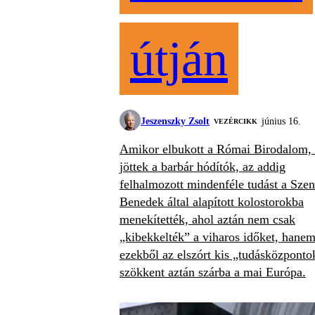
útján
Jeszenszky Zsolt
június 16.
VEZÉRCIKK
Amikor elbukott a Római Birodalom, 
jöttek a barbár hódítók, az addig
felhalmozott mindenféle tudást a Szen
Benedek által alapított kolostorokba
menekítették, ahol aztán nem csak
„kibekkelték” a viharos időket, hane
ezekből az elszórt kis „tudásközponto
szökkent aztán szárba a mai Európa.