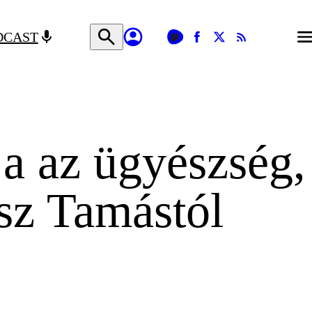
DCAST
a az ügyészség,
lsz Tamástól