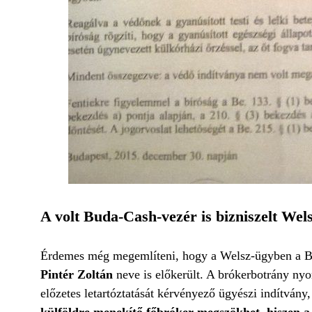
A volt Buda-Cash-vezér is bizniszelt Wel
Érdemes még megemlíteni, hogy a Welsz-ügyben a Buda
Pintér Zoltán
neve is előkerült. A brókerbotrány nyom
előzetes letartóztatását kérvényező ügyészi indítvány