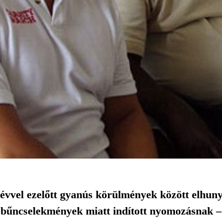
 évvel ezelőtt gyanús körülmények között elhuny
űncselekmények miatt indított nyomozásnak –