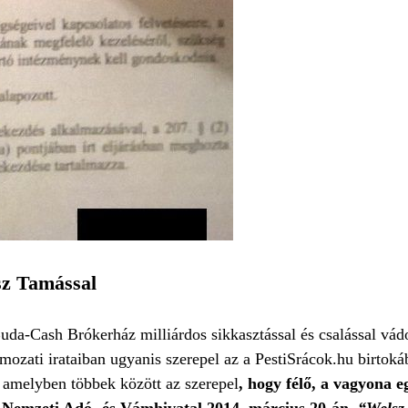
sz Tamással
-Cash Brókerház milliárdos sikkasztással és csalással vádolt
ozati irataiban ugyanis szerepel az a PestiSrácok.hu birtokáb
, amelyben többek között az szerepel
, hogy félő, a vagyona e