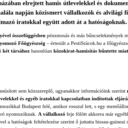
 házában elrejtett hamis útlevelekkel és dokum
lála napján közismert vállalkozók és alvilági f
lmazó iratokkal együtt adott át a hatóságoknak.
yével összefüggésben
pénzmosás és más bűncselekmények mia
Nyomozó Főügyészség
– értesült a PestiSrácok.hu a főügyész
bi
két társához
hasonlóan
közokirat-hamisítás bűntette miat
anúsított sem közszereplő, ugyanakkor információink szerint
velekkel és egyéb iratokkal kapcsolatban indítottak eljárá
yomozókkal Budapest felé, amikor rosszul lett, s egy mentőáll
járó nyomozóknak.
A vállalkozó
feje fölött akkorra már egyéb
el a hatóságok feltételezése szerint ő juttatta bissau-guineai