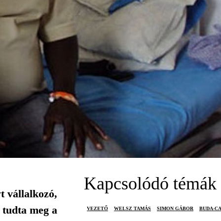
Kapcsolódó témák
t vállalkozó,
 tudta meg a
VEZETŐ
WELSZ TAMÁS
SIMON GÁBOR
BUDA-C