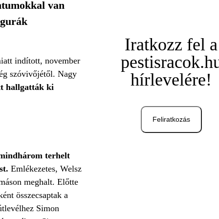
entumokkal van
igurák
Iratkozz fel a
pestisracok.h
tt indított, november
ség szóvivőjétől. Nagy
hírlevelére!
t hallgatták ki
Feliratkozás
mindhárom terhelt
st.
Emlékezetes, Welsz
omáson meghalt. Előtte
ként összecsaptak a
 útlevélhez Simon