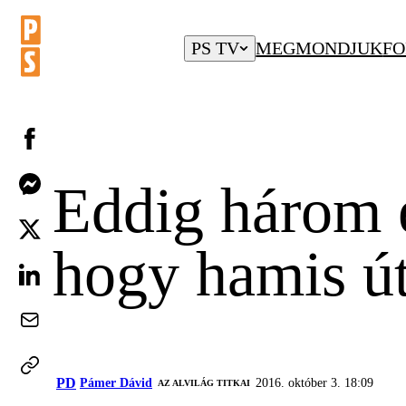
PS TV
MEGMONDJUK
FO
Eddig három e
hogy hamis út
PD
Pámer Dávid
2016. október 3. 18:09
AZ ALVILÁG TITKAI