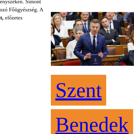
vényszéken. Simont
mozó Főügyészség. A
t,
előzetes
Szent
Benedek