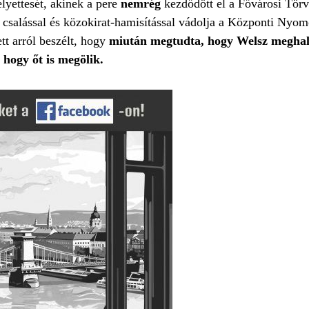
lyettesét, akinek a pere
nemrég
kezdődött el a Fővárosi Tör
 csalással és közokirat-hamisítással vádolja a Központi Nyo
tt arról beszélt, hogy
miután megtudta, hogy Welsz meghal
t, hogy őt is megölik.