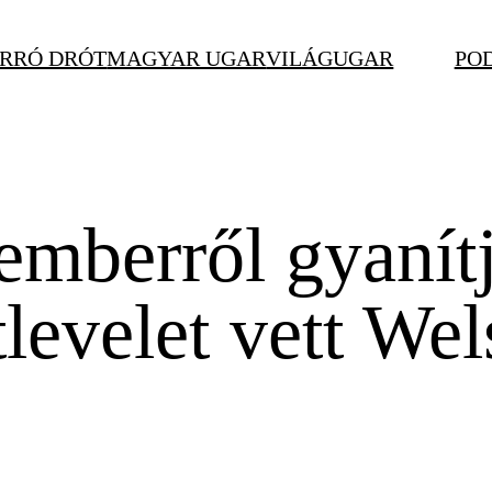
RRÓ DRÓT
MAGYAR UGAR
VILÁGUGAR
PO
mberről gyanítj
levelet vett We