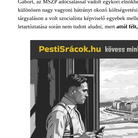
Gábort, az MSZP adócsalással vádolt egykori elnökhe
különösen nagy vagyoni hátrányt okozó költségvetési
tárgyaláson a volt szocialista képviselő egyebek melle
letartóztatása során nem tudott aludni, mert
attól fél