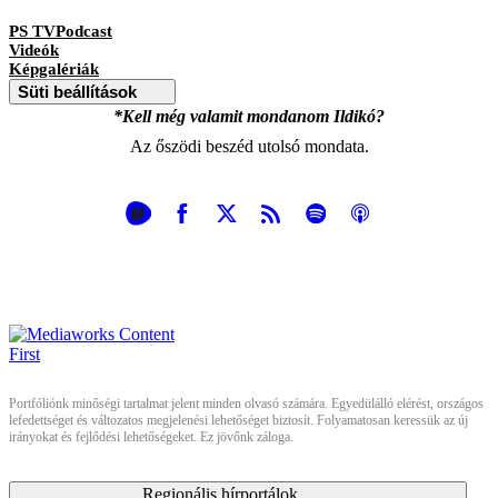
PS TVPodcast
Videók
Képgalériák
Süti beállítások
*Kell még valamit mondanom Ildikó?
Az őszödi beszéd utolsó mondata.
Portfóliónk minőségi tartalmat jelent minden olvasó számára. Egyedülálló elérést, országos
lefedettséget és változatos megjelenési lehetőséget biztosít. Folyamatosan keressük az új
irányokat és fejlődési lehetőségeket. Ez jövőnk záloga.
Regionális hírportálok