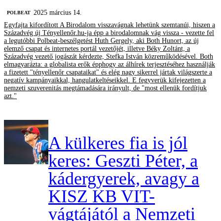
2025 március 14.
‎POLBEAT
Egyfajta kifordított A Birodalom visszavágnak lehetünk szemtanúi, hiszen a
Századvég új Tényellenőr.hu-ja épp a birodalomnak vág vissza - vezette fel
a legutóbbi Polbeat-beszélgetést Huth Gergely, aki Both Hunort, az új
elemző csapat és internetes portál vezetőjét, illetve Béky Zoltánt, a
Századvég vezető jogászát kérdezte, Stefka István közreműködésével. Both
elmagyarázta: a globalista erők épphogy az álhírek terjesztéséhez használják
a fizetett "tényellenőr csapataikat" és elég nagy sikerrel jártak világszerte a
negatív kampányaikkal, hangulatkeltéseikkel. E fegyverük kifejezetten a
nemzeti szuverenitás megtámadására irányult, de "most ellenük fordítjuk
azt."
A külkeres fia is jól
keres: Geszti Péter, a
kádergyerek, avagy a
KISZ KB VIT-
vágtájától a Nemzeti