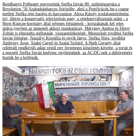
Rendhagyó Polbeatet szerveztünk Stefka István 80. születésnapjára a
Revolution '56 Szabadságharcos Sörözőbe, ahol a PestiSrácok.hu-s csapat
mellett Stefka régi barátja és harcostársa, Alexa Károly irodalomtörténész,
író, illetve a konzervatív televíziózás nagy, a rendszerváltoztatás utáni - a
Horn-Kuncze-kormány által teljesen felszámolt - korszakának két jeles
alakja (egyben az ünnepelt akkori munkatársa), Mátyássy Andrea és Dézsy
Zoltán is elmondta méltatását, visszaemlékezését. Megszólalt továbbá Stefka
István felesége, Naszályi Kornélia és egyik lánya, Stefka Nóra, továbbá
Ambrózy Áron, Szabó Gergő és Szalai Szilárd. A Huth Gergely által
celebrált rendkívüli adást végül egy fergeteges köszöntés követte, a tortát és
a pezsgőt Stefka István kedvenc együttesének, az AC/DC-nek a dübörgésére
hozták be a kollégák.