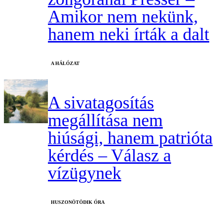
Amikor nem nekünk,
hanem neki írták a dalt
A HÁLÓZAT
A sivatagosítás
megállítása nem
hiúsági, hanem patrióta
kérdés – Válasz a
vízügynek
HUSZONÖTÖDIK ÓRA