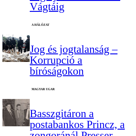
Vágtáig
A HÁLÓZAT
Jog és jogtalanság –
Korrupció a
bíróságokon
MAGYAR UGAR
Basszgitáron a
postabankos Princz, a
zongoránál Presser –