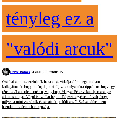
tényleg ez a
"valódi arcuk"
Dezse Balázs
június 15.
VEZÉRCIKK
Órákkal a miniszterelnökék béna cicás videója előtt megmondtam a
kollégáimnak, hogy mi fog kijönni. Igaz, én olyanokra tippeltem, hogy egy
réten sétál a naplementében, vagy hogy Magyar Péter valamilyen aranyos
állatot simogat. Végül is az állat bejött. Teljesen egyértelmű volt, hogy
milyen a miniszterelnök és társainak „valódi arca”. Szóval ebben nem
hazudott a videó beharangozója.