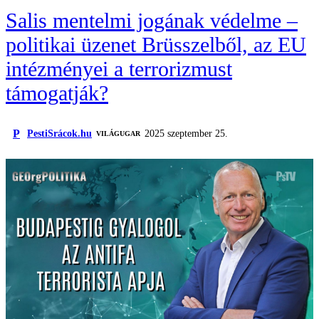
Salis mentelmi jogának védelme –
politikai üzenet Brüsszelből, az EU
intézményei a terrorizmust
támogatják?
P
PestiSrácok.hu
2025 szeptember 25.
VILÁGUGAR