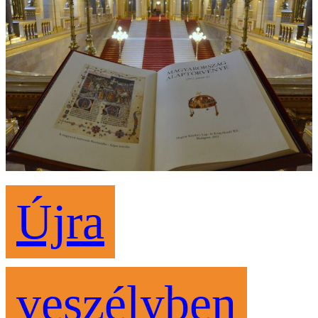
Újra
veszélyben