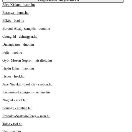
Bács-Kiskun - baon.hu
Baranya - bama.hu
Békés - beol.hu
Borsod-Abaúj-Zemplén - boon.hu
Csongrád - delmagyar.hu
Dunaújváros - duol.hu
Fejér - feol.hu
Győr-Moson-Sopron - kisalfold.hu
Hajdú-Bihar - haon.hu
Heves - heol.hu
Jász-Nagykun-Szolnok - szoljon.hu
Komárom-Esztergom - kemma.hu
Nógrád - nool.hu
Somogy - sonline.hu
Szabolcs-Szatmár-Bereg - szon.hu
Tolna - teol.hu
Vas - vaol.hu