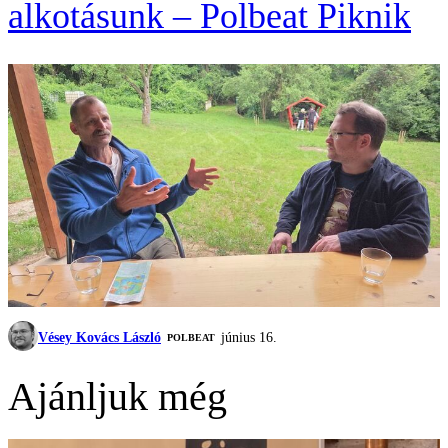
alkotásunk – Polbeat Piknik
Vésey Kovács László
június 16.
‎POLBEAT
Ajánljuk még