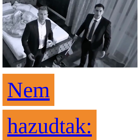
Nem
hazudtak: