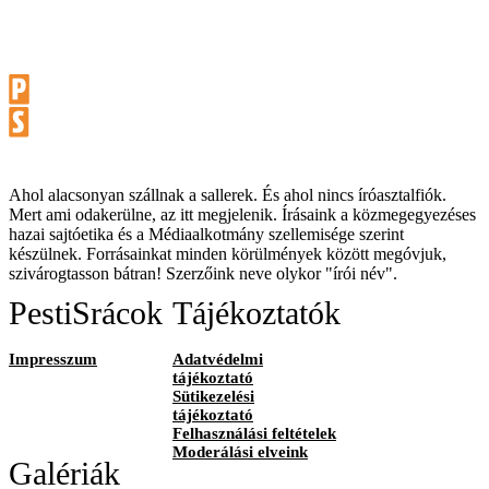
Ahol alacsonyan szállnak a sallerek. És ahol nincs íróasztalfiók.
Mert ami odakerülne, az itt megjelenik. Írásaink a közmegegyezéses
hazai sajtóetika és a Médiaalkotmány szellemisége szerint
készülnek. Forrásainkat minden körülmények között megóvjuk,
szivárogtasson bátran! Szerzőink neve olykor "írói név".
PestiSrácok
Tájékoztatók
Impresszum
Adatvédelmi
tájékoztató
Sütikezelési
tájékoztató
Felhasználási feltételek
Moderálási elveink
Galériák