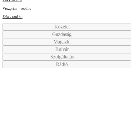
Veszprém - veol.hu
Zala - zaol.hu
Közélet
Gazdaság
Magazin
Bulvár
Szolgáltatás
Rádió