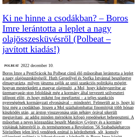
Ki ne hinne a csodákban? – Boros
Imre lerántotta a leplet a nagy
olajösszesküvésről (Polbeat –
javított kiadás!)
2022 december 10.
‎POLBEAT
Boros Imre a PestiSrácok.hu Polbeat című élő műsorában lerántotta a leplet
a nagy olajösszesküvésről. Huth Gergellyel és Stefka Istvánnal beszélgetve
elmagyarázta, milyen játszma zajlik az unió szankciós politikája mögött,
hogyan mesterkedett a magyar olajmulti, a Mol, hogy kikényszerítse az
üzemanyagár-stop feloldását még a kormány által tervezett szilveszteri
időpont előtt, és hogy miként fog megfizetni – a teljes szankciós
nyereségének kormányzati elvonásával – mindezért. Felmerült az is, hogy ki
hisz még a csodákban, hiszen a Mol százhalombattai finomítóját több hónap
küszködés után, az árstop visszavonása után néhány órával sikerült
megjavítani, az addig minden mérnökön kifogó repedéseket behegeszteni. A
műsorban a neves közgazdász beszélt Matolcsy György és a kormány
vitájának hátteréről is, és természetesen a Revolution '56 Szabadságharcos
Sörözőben jelen lévő vendégek ezúttal is kérdezhettek, sőt, komoly
világnézeti polémia is kibontakozott a kérdezők és Boros Imre között.