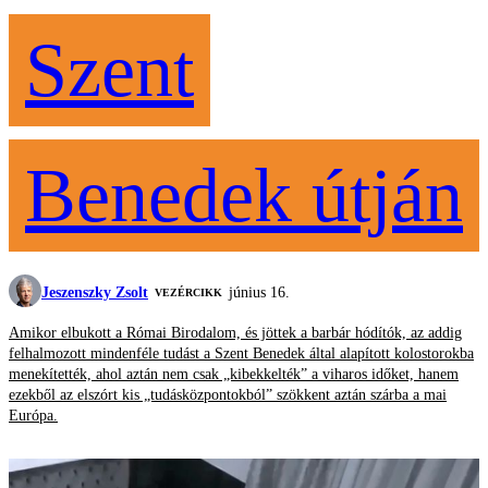
Szent
Benedek útján
Jeszenszky Zsolt
június 16.
VEZÉRCIKK
Amikor elbukott a Római Birodalom, és jöttek a barbár hódítók, az addig
felhalmozott mindenféle tudást a Szent Benedek által alapított kolostorokba
menekítették, ahol aztán nem csak „kibekkelték” a viharos időket, hanem
ezekből az elszórt kis „tudásközpontokból” szökkent aztán szárba a mai
Európa.