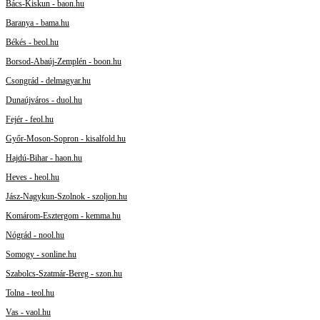
Bács-Kiskun - baon.hu
Baranya - bama.hu
Békés - beol.hu
Borsod-Abaúj-Zemplén - boon.hu
Csongrád - delmagyar.hu
Dunaújváros - duol.hu
Fejér - feol.hu
Győr-Moson-Sopron - kisalfold.hu
Hajdú-Bihar - haon.hu
Heves - heol.hu
Jász-Nagykun-Szolnok - szoljon.hu
Komárom-Esztergom - kemma.hu
Nógrád - nool.hu
Somogy - sonline.hu
Szabolcs-Szatmár-Bereg - szon.hu
Tolna - teol.hu
Vas - vaol.hu