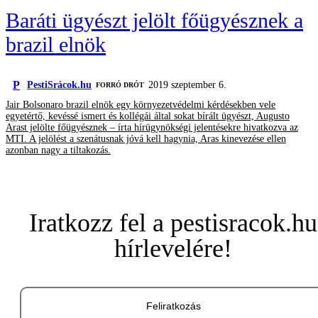
Baráti ügyészt jelölt főügyésznek a
brazil elnök
P
PestiSrácok.hu
2019 szeptember 6.
FORRÓ DRÓT
Jair Bolsonaro brazil elnök egy környezetvédelmi kérdésekben vele
egyetértő, kevéssé ismert és kollégái által sokat bírált ügyészt, Augusto
Arast jelölte főügyésznek – írta hírügynökségi jelentésekre hivatkozva az
MTI. A jelölést a szenátusnak jóvá kell hagynia, Aras kinevezése ellen
azonban nagy a tiltakozás.
Iratkozz fel a pestisracok.hu
hírlevelére!
Feliratkozás