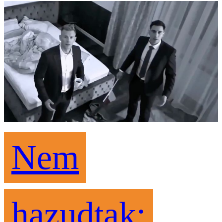
Nem
hazudtak: