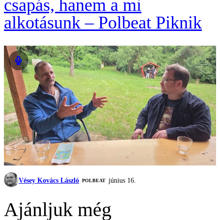
csapás, hanem a mi
alkotásunk – Polbeat Piknik
Vésey Kovács László
június 16.
‎POLBEAT
Ajánljuk még