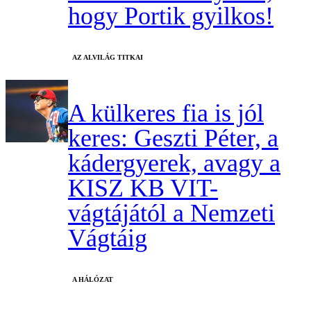
hogy Portik gyilkos!
AZ ALVILÁG TITKAI
A külkeres fia is jól
keres: Geszti Péter, a
kádergyerek, avagy a
KISZ KB VIT-
vágtájától a Nemzeti
Vágtáig
A HÁLÓZAT