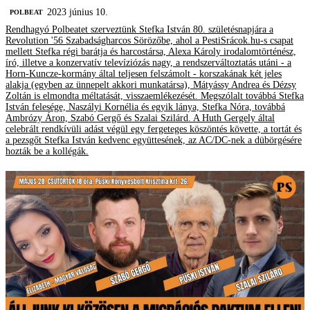
2023 június 10.
‎POLBEAT
Rendhagyó Polbeatet szerveztünk Stefka István 80. születésnapjára a
Revolution '56 Szabadságharcos Sörözőbe, ahol a PestiSrácok.hu-s csapat
mellett Stefka régi barátja és harcostársa, Alexa Károly irodalomtörténész,
író, illetve a konzervatív televíziózás nagy, a rendszerváltoztatás utáni - a
Horn-Kuncze-kormány által teljesen felszámolt - korszakának két jeles
alakja (egyben az ünnepelt akkori munkatársa), Mátyássy Andrea és Dézsy
Zoltán is elmondta méltatását, visszaemlékezését. Megszólalt továbbá Stefka
István felesége, Naszályi Kornélia és egyik lánya, Stefka Nóra, továbbá
Ambrózy Áron, Szabó Gergő és Szalai Szilárd. A Huth Gergely által
celebrált rendkívüli adást végül egy fergeteges köszöntés követte, a tortát és
a pezsgőt Stefka István kedvenc együttesének, az AC/DC-nek a dübörgésére
hozták be a kollégák.