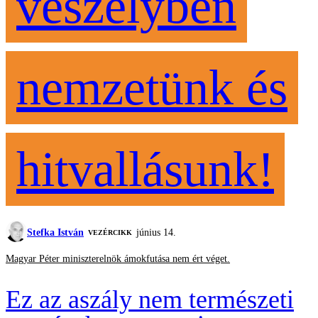
veszélyben
nemzetünk és
hitvallásunk!
Stefka István
június 14.
VEZÉRCIKK
Magyar Péter miniszterelnök ámokfutása nem ért véget.
Ez az aszály nem természeti