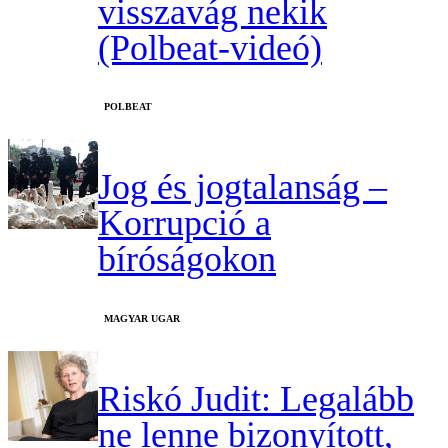
visszavág nekik
(Polbeat-videó)
‎POLBEAT
Jog és jogtalanság –
Korrupció a
bíróságokon
MAGYAR UGAR
Riskó Judit: Legalább
ne lenne bizonyított,