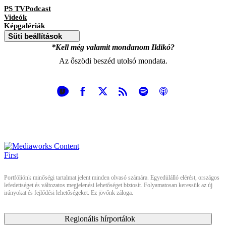
PS TVPodcast
Videók
Képgalériák
Süti beállítások
*Kell még valamit mondanom Ildikó?
Az őszödi beszéd utolsó mondata.
Portfóliónk minőségi tartalmat jelent minden olvasó számára. Egyedülálló elérést, országos
lefedettséget és változatos megjelenési lehetőséget biztosít. Folyamatosan keressük az új
irányokat és fejlődési lehetőségeket. Ez jövőnk záloga.
Regionális hírportálok