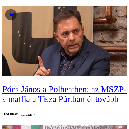
Pócs János a Polbeatben: az MSZP-
s maffia a Tisza Pártban él tovább
március 7.
‎POLBEAT