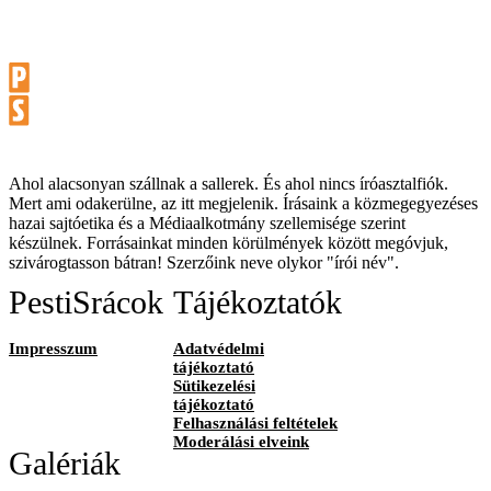
Ahol alacsonyan szállnak a sallerek. És ahol nincs íróasztalfiók.
Mert ami odakerülne, az itt megjelenik. Írásaink a közmegegyezéses
hazai sajtóetika és a Médiaalkotmány szellemisége szerint
készülnek. Forrásainkat minden körülmények között megóvjuk,
szivárogtasson bátran! Szerzőink neve olykor "írói név".
PestiSrácok
Tájékoztatók
Impresszum
Adatvédelmi
tájékoztató
Sütikezelési
tájékoztató
Felhasználási feltételek
Moderálási elveink
Galériák