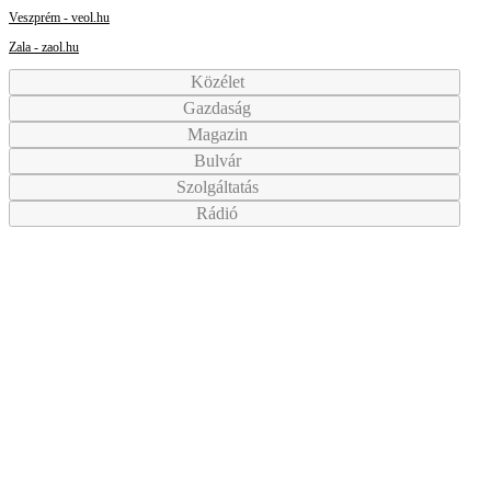
Veszprém - veol.hu
Zala - zaol.hu
Közélet
Gazdaság
Magazin
Bulvár
Szolgáltatás
Rádió