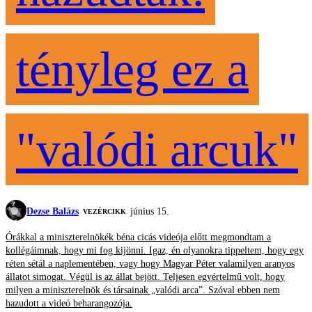
tényleg ez a
"valódi arcuk"
Dezse Balázs
június 15.
VEZÉRCIKK
Órákkal a miniszterelnökék béna cicás videója előtt megmondtam a
kollégáimnak, hogy mi fog kijönni. Igaz, én olyanokra tippeltem, hogy egy
réten sétál a naplementében, vagy hogy Magyar Péter valamilyen aranyos
állatot simogat. Végül is az állat bejött. Teljesen egyértelmű volt, hogy
milyen a miniszterelnök és társainak „valódi arca”. Szóval ebben nem
hazudott a videó beharangozója.