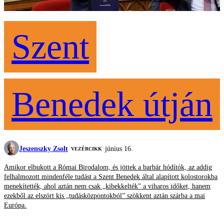
Szent
Benedek útján
Jeszenszky Zsolt
június 16.
VEZÉRCIKK
Amikor elbukott a Római Birodalom, és jöttek a barbár hódítók, az addig
felhalmozott mindenféle tudást a Szent Benedek által alapított kolostorokba
menekítették, ahol aztán nem csak „kibekkelték” a viharos időket, hanem
ezekből az elszórt kis „tudásközpontokból” szökkent aztán szárba a mai
Európa.