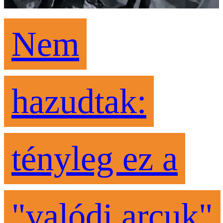
Nem
hazudtak:
tényleg ez a
"valódi arcuk"