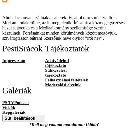
Ahol alacsonyan szállnak a sallerek. És ahol nincs íróasztalfiók.
Mert ami odakerülne, az itt megjelenik. Írásaink a közmegegyezéses
hazai sajtóetika és a Médiaalkotmány szellemisége szerint
készülnek. Forrásainkat minden körülmények között megóvjuk,
szivárogtasson bátran! Szerzőink neve olykor "írói név".
PestiSrácok
Tájékoztatók
Impresszum
Adatvédelmi
tájékoztató
Sütikezelési
tájékoztató
Felhasználási feltételek
Moderálási elveink
Galériák
PS TVPodcast
Videók
Képgalériák
Süti beállítások
*Kell még valamit mondanom Ildikó?