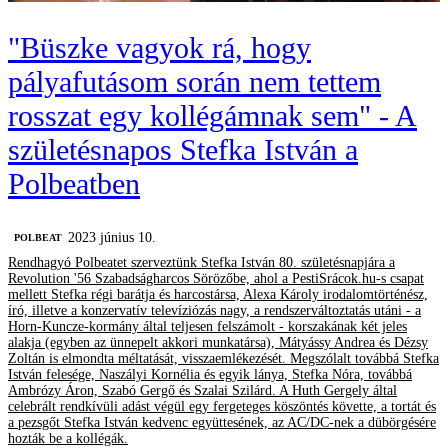
"Büszke vagyok rá, hogy
pályafutásom során nem tettem
rosszat egy kollégámnak sem" - A
születésnapos Stefka István a
Polbeatben
2023 június 10.
‎POLBEAT
Rendhagyó Polbeatet szerveztünk Stefka István 80. születésnapjára a
Revolution '56 Szabadságharcos Sörözőbe, ahol a PestiSrácok.hu-s csapat
mellett Stefka régi barátja és harcostársa, Alexa Károly irodalomtörténész,
író, illetve a konzervatív televíziózás nagy, a rendszerváltoztatás utáni - a
Horn-Kuncze-kormány által teljesen felszámolt - korszakának két jeles
alakja (egyben az ünnepelt akkori munkatársa), Mátyássy Andrea és Dézsy
Zoltán is elmondta méltatását, visszaemlékezését. Megszólalt továbbá Stefka
István felesége, Naszályi Kornélia és egyik lánya, Stefka Nóra, továbbá
Ambrózy Áron, Szabó Gergő és Szalai Szilárd. A Huth Gergely által
celebrált rendkívüli adást végül egy fergeteges köszöntés követte, a tortát és
a pezsgőt Stefka István kedvenc együttesének, az AC/DC-nek a dübörgésére
hozták be a kollégák.