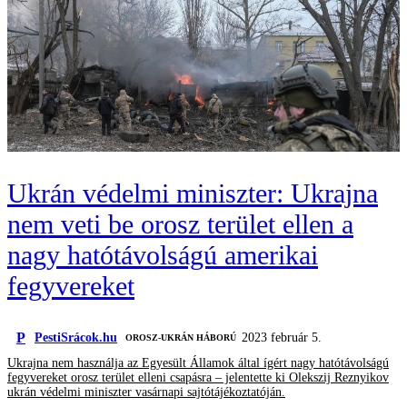
Ukrán védelmi miniszter: Ukrajna
nem veti be orosz terület ellen a
nagy hatótávolságú amerikai
fegyvereket
P
PestiSrácok.hu
2023 február 5.
‎ OROSZ-UKRÁN HÁBORÚ
Ukrajna nem használja az Egyesült Államok által ígért nagy hatótávolságú
fegyvereket orosz terület elleni csapásra – jelentette ki Olekszij Reznyikov
ukrán védelmi miniszter vasárnapi sajtótájékoztatóján.