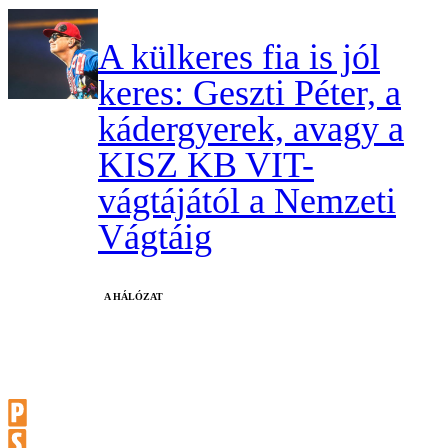
A külkeres fia is jól
keres: Geszti Péter, a
kádergyerek, avagy a
KISZ KB VIT-
vágtájától a Nemzeti
Vágtáig
A HÁLÓZAT