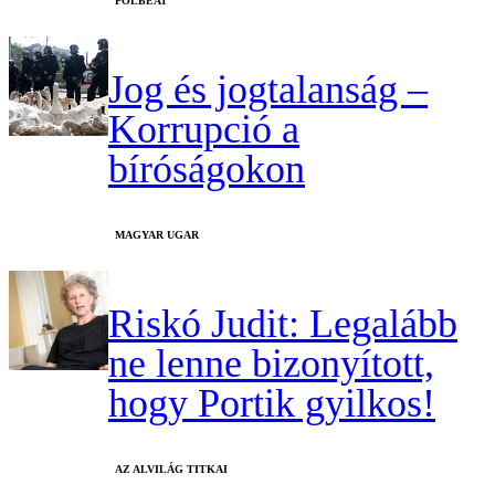
‎POLBEAT
Jog és jogtalanság –
Korrupció a
bíróságokon
MAGYAR UGAR
Riskó Judit: Legalább
ne lenne bizonyított,
hogy Portik gyilkos!
AZ ALVILÁG TITKAI