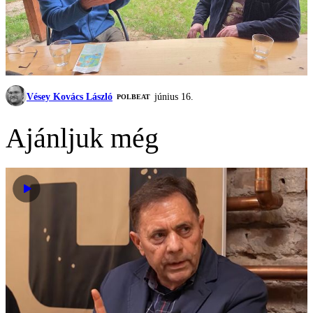
Vésey Kovács László
június 16.
‎POLBEAT
Ajánljuk még