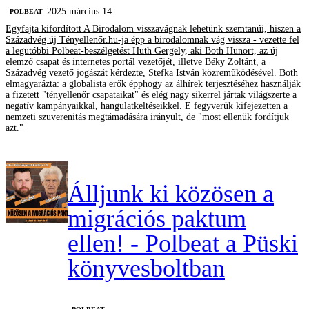
2025 március 14.
‎POLBEAT
Egyfajta kifordított A Birodalom visszavágnak lehetünk szemtanúi, hiszen a
Századvég új Tényellenőr.hu-ja épp a birodalomnak vág vissza - vezette fel
a legutóbbi Polbeat-beszélgetést Huth Gergely, aki Both Hunort, az új
elemző csapat és internetes portál vezetőjét, illetve Béky Zoltánt, a
Századvég vezető jogászát kérdezte, Stefka István közreműködésével. Both
elmagyarázta: a globalista erők épphogy az álhírek terjesztéséhez használják
a fizetett "tényellenőr csapataikat" és elég nagy sikerrel jártak világszerte a
negatív kampányaikkal, hangulatkeltéseikkel. E fegyverük kifejezetten a
nemzeti szuverenitás megtámadására irányult, de "most ellenük fordítjuk
azt."
Álljunk ki közösen a
migrációs paktum
ellen! - Polbeat a Püski
könyvesboltban