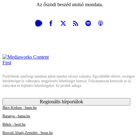
Az őszödi beszéd utolsó mondata.
Portfóliónk minőségi tartalmat jelent minden olvasó számára. Egyedülálló elérést, országos
lefedettséget és változatos megjelenési lehetőséget biztosít. Folyamatosan keressük az új
irányokat és fejlődési lehetőségeket. Ez jövőnk záloga.
Regionális hírportálok
Bács-Kiskun - baon.hu
Baranya - bama.hu
Békés - beol.hu
Borsod-Abaúj-Zemplén - boon.hu