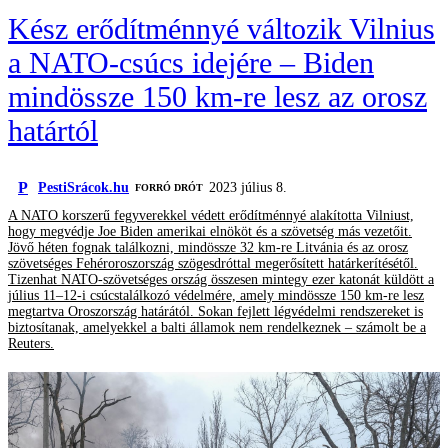
Kész erődítménnyé változik Vilnius
a NATO-csúcs idejére – Biden
mindössze 150 km-re lesz az orosz
határtól
P
PestiSrácok.hu
2023 július 8.
FORRÓ DRÓT
A NATO korszerű fegyverekkel védett erődítménnyé alakította Vilniust,
hogy megvédje Joe Biden amerikai elnököt és a szövetség más vezetőit.
Jövő héten fognak találkozni, mindössze 32 km-re Litvánia és az orosz
szövetséges Fehéroroszország szögesdróttal megerősített határkerítésétől.
Tizenhat NATO-szövetséges ország összesen mintegy ezer katonát küldött a
július 11–12-i csúcstalálkozó védelmére, amely mindössze 150 km-re lesz
megtartva Oroszország határától. Sokan fejlett légvédelmi rendszereket is
biztosítanak, amelyekkel a balti államok nem rendelkeznek – számolt be a
Reuters.