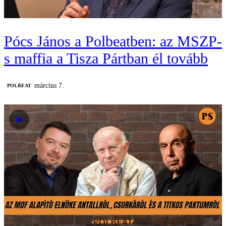
Pócs János a Polbeatben: az MSZP-
s maffia a Tisza Pártban él tovább
március 7.
‎POLBEAT