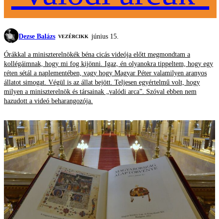
Dezse Balázs
június 15.
VEZÉRCIKK
Órákkal a miniszterelnökék béna cicás videója előtt megmondtam a
kollégáimnak, hogy mi fog kijönni. Igaz, én olyanokra tippeltem, hogy egy
réten sétál a naplementében, vagy hogy Magyar Péter valamilyen aranyos
állatot simogat. Végül is az állat bejött. Teljesen egyértelmű volt, hogy
milyen a miniszterelnök és társainak „valódi arca”. Szóval ebben nem
hazudott a videó beharangozója.