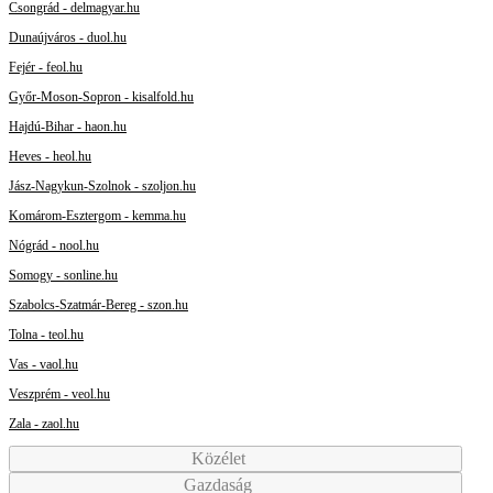
Csongrád - delmagyar.hu
Dunaújváros - duol.hu
Fejér - feol.hu
Győr-Moson-Sopron - kisalfold.hu
Hajdú-Bihar - haon.hu
Heves - heol.hu
Jász-Nagykun-Szolnok - szoljon.hu
Komárom-Esztergom - kemma.hu
Nógrád - nool.hu
Somogy - sonline.hu
Szabolcs-Szatmár-Bereg - szon.hu
Tolna - teol.hu
Vas - vaol.hu
Veszprém - veol.hu
Zala - zaol.hu
Közélet
Gazdaság