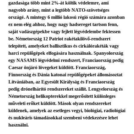
gazdasága több mint 2%-át költik védelemre, ami
nagyobb arány, mint a legtöbb NATO-szövetséges
országé. A mintegy 6 millió lakosú régió számára azonban
ez nem elég ahhoz, hogy nagy hadsereget tartson fenn,
saját vadászgépekbe vagy fejlett légvédelembe fektessen
be. Németország 12 Patriot rakétakilövő-rendszert
telepített, amelyeket ballisztikus és cirkálórakéták vagy
harci repülőgépek elfogására használnak. Spanyolország
egy NASAMS légvédelmi rendszert, Franciaország pedig
Caesar önjáró lövegeket küldött. Franciaország,
Finnország és Dánia katonai repülőgépeket állomásoztat
Litvániában, az Egyesült Királyság és Franciaország
pedig drónelhárító rendszereket szállít. Lengyelország és
Németország helikopterekkel megerősített különleges
műveleti erőket küldött. Mások olyan rendszereket
küldenek, amelyek az esetleges vegyi, biológiai, radiológiai
és nukleáris támadásokkal szembeni védekezésre lehet
használni.