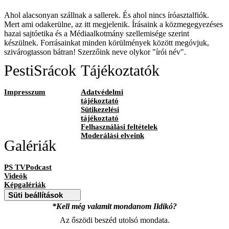
Ahol alacsonyan szállnak a sallerek. És ahol nincs íróasztalfiók.
Mert ami odakerülne, az itt megjelenik. Írásaink a közmegegyezéses
hazai sajtóetika és a Médiaalkotmány szellemisége szerint
készülnek. Forrásainkat minden körülmények között megóvjuk,
szivárogtasson bátran! Szerzőink neve olykor "írói név".
PestiSrácok
Tájékoztatók
Impresszum
Adatvédelmi
tájékoztató
Sütikezelési
tájékoztató
Felhasználási feltételek
Moderálási elveink
Galériák
PS TVPodcast
Videók
Képgalériák
Süti beállítások
*Kell még valamit mondanom Ildikó?
Az őszödi beszéd utolsó mondata.