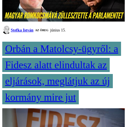
Stefka István
június 15.
AZ ÖREG
Orbán a Matolcsy-ügyről: a
Fidesz alatt elindultak az
eljárások, meglátjuk az új
kormány mire jut