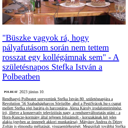
"Büszke vagyok rá, hogy
pályafutásom során nem tettem
rosszat egy kollégámnak sem" - A
születésnapos Stefka István a
Polbeatben
2023 június 10.
‎POLBEAT
Rendhagyó Polbeatet szerveztünk Stefka István 80. születésnapjára a
Revolution '56 Szabadságharcos Sörözőbe, ahol a PestiSrácok.hu-s csapat
mellett Stefka régi barátja és harcostársa, Alexa Károly irodalomtörténész,
író, illetve a konzervatív televíziózás nagy, a rendszerváltoztatás utáni - a
Horn-Kuncze-kormány által teljesen felszámolt - korszakának két jeles
alakja (egyben az ünnepelt akkori munkatársa), Mátyássy Andrea és Dézsy
Zoltán is elmondta méltatását, visszaemlékezését. Megszólalt továbbá Stefka