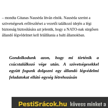
– mondta Gitanas Nausėda litván elnök. Nausėda szerint a
szövetségesek erőfeszítései a vezetői találkozó idején a légi
biztonság biztosítására azt jelentik, hogy a NATO-nak sürgősen
állandó légvédelmet kell felállítania a balti államokban.
Gondolkodunk azon, hogy mi történik a
csúcstalálkozó vége után. A szövetségesekkel
együtt fogunk dolgozni egy állandó légvédelmi
feladatokat ellátó egység létrehozásán