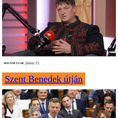
június 15.
MAGYAR UGAR
Szent Benedek útján