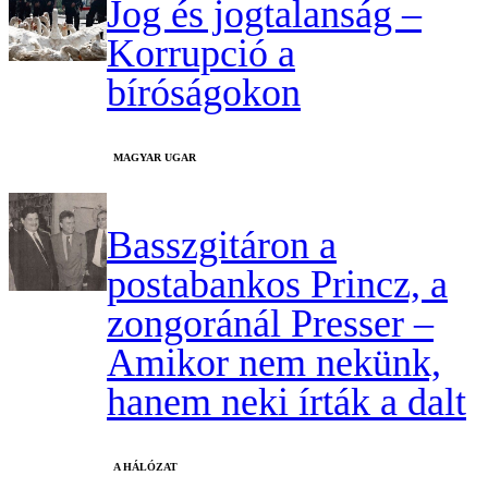
Jog és jogtalanság –
Korrupció a
bíróságokon
MAGYAR UGAR
Basszgitáron a
postabankos Princz, a
zongoránál Presser –
Amikor nem nekünk,
hanem neki írták a dalt
A HÁLÓZAT