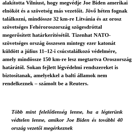
alakította Vilniust, hogy megvédje Joe Biden amerikai
elnököt és a szövetség más vezetőit. Jövő héten fognak
találkozni, mindössze 32 km-re Litvánia és az orosz
szövetséges Fehéroroszország szögesdróttal
megerősített határkerítésétől. Tizenhat NATO-
szövetséges ország összesen mintegy ezer katonát
küldött a július 11–12-i csúcstalálkozó védelmére,
amely mindössze 150 km-re lesz megtartva Oroszország
határától. Sokan fejlett légvédelmi rendszereket is
biztosítanak, amelyekkel a balti államok nem
rendelkeznek – számolt be a Reuters.
Több mint felelőtlenség lenne, ha a légterünk
védtelen lenne, amikor Joe Biden és további 40
ország vezetői megérkeznek