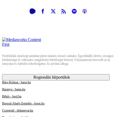
Portfóliónk minőségi tartalmat jelent minden olvasó számára. Egyedülálló elérést, országos
lefedettséget és változatos megjelenési lehetőséget biztosít. Folyamatosan keressük az új
irányokat és fejlődési lehetőségeket. Ez jövőnk záloga.
Regionális hírportálok
Bács-Kiskun - baon.hu
Baranya - bama.hu
Békés - beol.hu
Borsod-Abaúj-Zemplén - boon.hu
Csongrád - delmagyar.hu