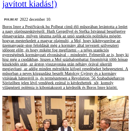
javított kiadás!)
2022 december 10.
‎POLBEAT
Boros Imre a PestiSrácok.hu Polbeat című élő műsorában lerántotta a leplet
a nagy olajösszesküvésről. Huth Gergellyel és Stefka Istvánnal beszélgetve
elmagyarázta, milyen játszma zajlik az unió szankciós politikája mögött,
hogyan mesterkedett a magyar olajmulti, a Mol, hogy kikényszerítse az
üzemanyagár-stop feloldását még a kormány által tervezett szilveszteri
időpont előtt, és hogy miként fog megfizetni – a teljes szankciós
nyereségének kormányzati elvonásával – mindezért. Felmerült az is, hogy ki
hisz még a csodákban, hiszen a Mol százhalombattai finomítóját több hónap
küszködés után, az árstop visszavonása után néhány órával sikerült
megjavítani, az addig minden mérnökön kifogó repedéseket behegeszteni. A
műsorban a neves közgazdász beszélt Matolcsy György és a kormány
vitájának hátteréről is, és természetesen a Revolution '56 Szabadságharcos
Sörözőben jelen lévő vendégek ezúttal is kérdezhettek, sőt, komoly
világnézeti polémia is kibontakozott a kérdezők és Boros Imre között.