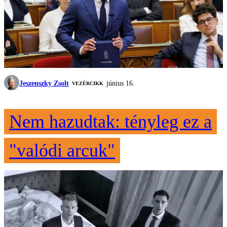
Jeszenszky Zsolt
június 16.
VEZÉRCIKK
Nem hazudtak: tényleg ez a
"valódi arcuk"