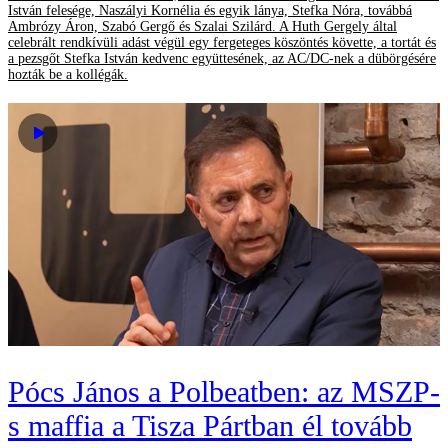
István felesége, Naszályi Kornélia és egyik lánya, Stefka Nóra, továbbá
Ambrózy Áron, Szabó Gergő és Szalai Szilárd. A Huth Gergely által
celebrált rendkívüli adást végül egy fergeteges köszöntés követte, a tortát és
a pezsgőt Stefka István kedvenc együttesének, az AC/DC-nek a dübörgésére
hozták be a kollégák.
Pócs János a Polbeatben: az MSZP-
s maffia a Tisza Pártban él tovább