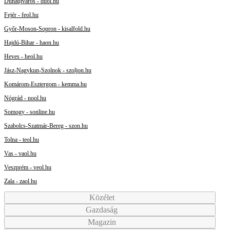
Dunaújváros - duol.hu
Fejér - feol.hu
Győr-Moson-Sopron - kisalfold.hu
Hajdú-Bihar - haon.hu
Heves - heol.hu
Jász-Nagykun-Szolnok - szoljon.hu
Komárom-Esztergom - kemma.hu
Nógrád - nool.hu
Somogy - sonline.hu
Szabolcs-Szatmár-Bereg - szon.hu
Tolna - teol.hu
Vas - vaol.hu
Veszprém - veol.hu
Zala - zaol.hu
Közélet
Gazdaság
Magazin