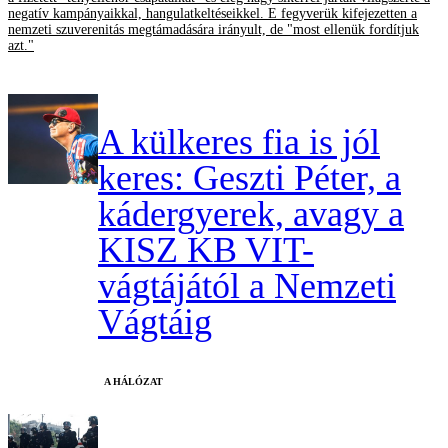
negatív kampányaikkal, hangulatkeltéseikkel. E fegyverük kifejezetten a
nemzeti szuverenitás megtámadására irányult, de "most ellenük fordítjuk
azt."
A külkeres fia is jól
keres: Geszti Péter, a
kádergyerek, avagy a
KISZ KB VIT-
vágtájától a Nemzeti
Vágtáig
A HÁLÓZAT