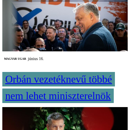
június 16.
MAGYAR UGAR
Orbán vezetéknevű többé
nem lehet miniszterelnök