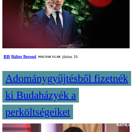
BB
Bálint Botond
június 16.
MAGYAR UGAR
Adománygyűjtésből fizetnék
ki Budaházyék a
perköltségeiket