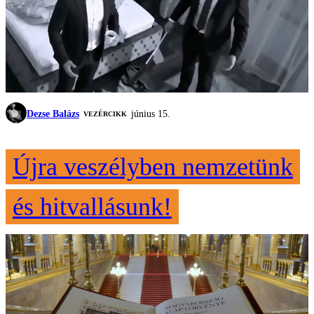
Dezse Balázs
június 15.
VEZÉRCIKK
Újra veszélyben nemzetünk
és hitvallásunk!