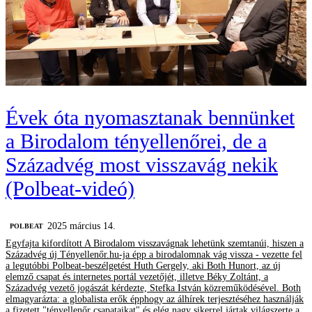
Évek óta nyomasztanak bennünket
a Birodalom tényellenőrei, de a
Századvég most visszavág nekik
(Polbeat-videó)
2025 március 14.
‎POLBEAT
Egyfajta kifordított A Birodalom visszavágnak lehetünk szemtanúi, hiszen a
Századvég új Tényellenőr.hu-ja épp a birodalomnak vág vissza - vezette fel
a legutóbbi Polbeat-beszélgetést Huth Gergely, aki Both Hunort, az új
elemző csapat és internetes portál vezetőjét, illetve Béky Zoltánt, a
Századvég vezető jogászát kérdezte, Stefka István közreműködésével. Both
elmagyarázta: a globalista erők épphogy az álhírek terjesztéséhez használják
a fizetett "tényellenőr csapataikat" és elég nagy sikerrel jártak világszerte a