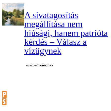
A sivatagosítás
megállítása nem
hiúsági, hanem patrióta
kérdés – Válasz a
vízügynek
HUSZONÖTÖDIK ÓRA