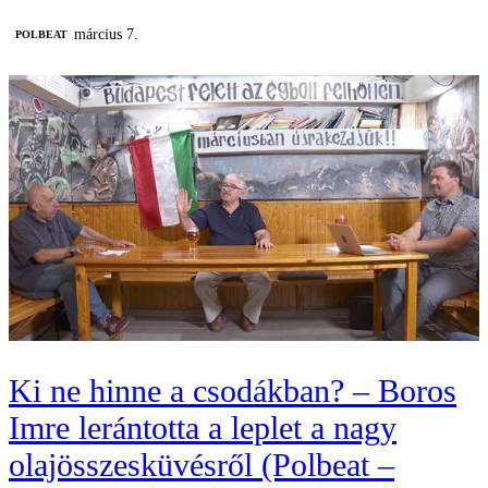
március 7.
‎POLBEAT
Ki ne hinne a csodákban? – Boros
Imre lerántotta a leplet a nagy
olajösszesküvésről (Polbeat –