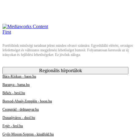
Portfóliónk minőségi tartalmat jelent minden olvasó számára. Egyedülálló elérést, országos
lefedettséget és változatos megjelenési lehetőséget biztosít. Folyamatosan keressük az új
irányokat és fejlődési lehetőségeket. Ez jövőnk záloga.
Regionális hírportálok
Bács-Kiskun - baon.hu
Baranya - bama.hu
Békés - beol.hu
Borsod-Abaúj-Zemplén - boon.hu
Csongrád - delmagyar.hu
Dunaújváros - duol.hu
Fejér - feol.hu
Győr-Moson-Sopron - kisalfold.hu