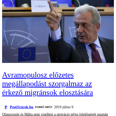
Avramopulosz előzetes
megállapodást szorgalmaz az
érkező migránsok elosztására
P
PestiSrácok.hu
2019 július 9.
FORRÓ DRÓT
Olaszország és Málta nem viselheti a migráció teljes felelősségét pusztán