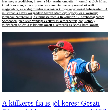
hisz még a csodákban, hiszen a Mol százhalombattai finomítóját több hónap
küszködés után, az árstop visszavonása után néhány órával sikerült
megjavítani, az addig minden mérnökön kifogó repedéseket behegeszteni. A
műsorban a neves közgazdász beszélt Matolcsy György és a kormány
vitájának hátteréről is, és természetesen a Revolution '56 Szabadságharcos
Sörözőben jelen lévő vendégek ezúttal is kérdezhettek, sőt, komoly
világnézeti polémia is kibontakozott a kérdezők és Boros Imre között.
A külkeres fia is jól keres: Geszti