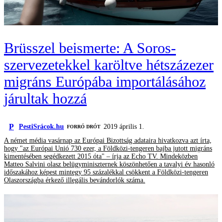
Brüsszel beismerte: A Soros-
szervezetekkel karöltve hétszázezer
migráns Európába importálásához
járultak hozzá
P
PestiSrácok.hu
2019 április 1.
FORRÓ DRÓT
A német média vasárnap az Európai Bizottság adataira hivatkozva azt írta,
hogy "az Európai Unió 730 ezer, a Földközi-tengeren bajba jutott migráns
kimentésében segédkezett 2015 óta" – írja az Echo TV. Mindeközben
Matteo Salvini olasz belügyminiszternek köszönhetően a tavalyi év hasonló
időszakához képest mintegy 95 százalékkal csökkent a Földközi-tengeren
Olaszországba érkező illegális bevándorlók száma.