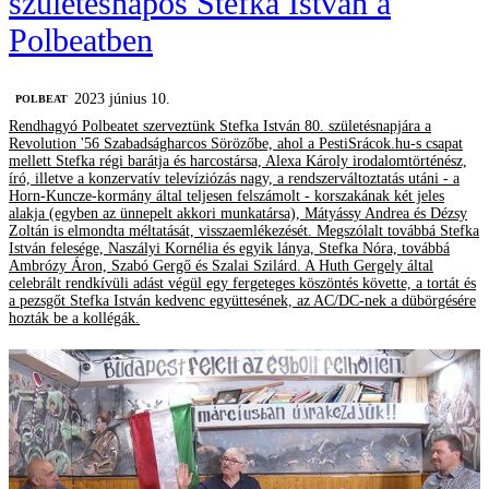
születésnapos Stefka István a
Polbeatben
2023 június 10.
‎POLBEAT
Rendhagyó Polbeatet szerveztünk Stefka István 80. születésnapjára a
Revolution '56 Szabadságharcos Sörözőbe, ahol a PestiSrácok.hu-s csapat
mellett Stefka régi barátja és harcostársa, Alexa Károly irodalomtörténész,
író, illetve a konzervatív televíziózás nagy, a rendszerváltoztatás utáni - a
Horn-Kuncze-kormány által teljesen felszámolt - korszakának két jeles
alakja (egyben az ünnepelt akkori munkatársa), Mátyássy Andrea és Dézsy
Zoltán is elmondta méltatását, visszaemlékezését. Megszólalt továbbá Stefka
István felesége, Naszályi Kornélia és egyik lánya, Stefka Nóra, továbbá
Ambrózy Áron, Szabó Gergő és Szalai Szilárd. A Huth Gergely által
celebrált rendkívüli adást végül egy fergeteges köszöntés követte, a tortát és
a pezsgőt Stefka István kedvenc együttesének, az AC/DC-nek a dübörgésére
hozták be a kollégák.