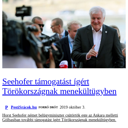
Seehofer támogatást ígért
Törökországnak menekültügyben
P
PestiSrácok.hu
2019 október 3.
FORRÓ DRÓT
Horst Seehofer német belügyminiszter csütörtök este az Ankara melletti
Gölbasiban további támogatást ígért Törökországnak menekültügyben.