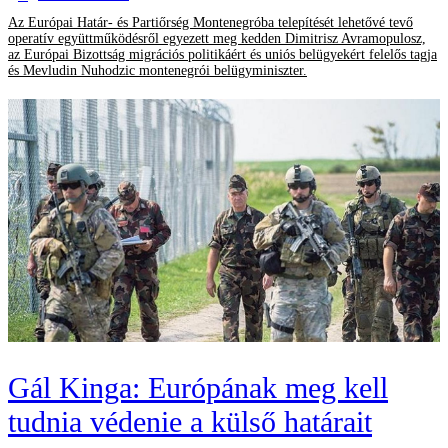
Az Európai Határ- és Partiőrség Montenegróba telepítését lehetővé tevő
operatív együttműködésről egyezett meg kedden Dimitrisz Avramopulosz,
az Európai Bizottság migrációs politikáért és uniós belügyekért felelős tagja
és Mevludin Nuhodzic montenegrói belügyminiszter.
Gál Kinga: Európának meg kell
tudnia védenie a külső határait