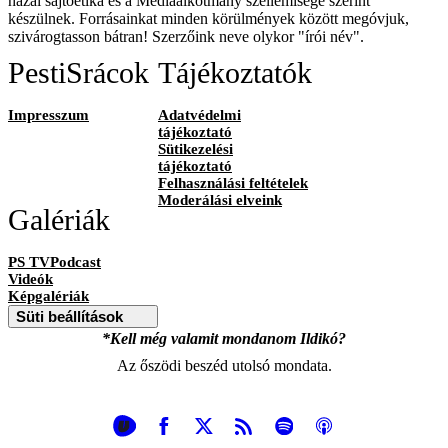
hazai sajtóetika és a Médiaalkotmány szellemisége szerint
készülnek. Forrásainkat minden körülmények között megóvjuk,
szivárogtasson bátran! Szerzőink neve olykor "írói név".
PestiSrácok
Tájékoztatók
Impresszum
Adatvédelmi
tájékoztató
Sütikezelési
tájékoztató
Felhasználási feltételek
Moderálási elveink
Galériák
PS TVPodcast
Videók
Képgalériák
Süti beállítások
*Kell még valamit mondanom Ildikó?
Az őszödi beszéd utolsó mondata.