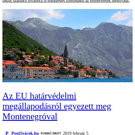
tagjai számára továbbra is elsődleges fontosságú az emberéletek megóvása.
Az EU határvédelmi
megállapodásról egyezett meg
Montenegróval
P
PestiSrácok.hu
2019 február 5.
FORRÓ DRÓT