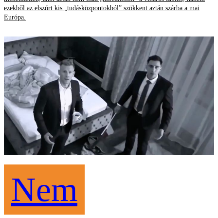
ezekből az elszórt kis „tudásközpontokból” szökkent aztán szárba a mai
Európa.
Nem