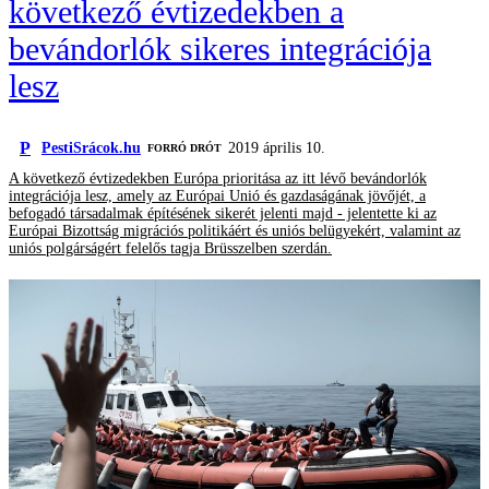
következő évtizedekben a
bevándorlók sikeres integrációja
lesz
P
PestiSrácok.hu
2019 április 10.
FORRÓ DRÓT
A következő évtizedekben Európa prioritása az itt lévő bevándorlók
integrációja lesz, amely az Európai Unió és gazdaságának jövőjét, a
befogadó társadalmak építésének sikerét jelenti majd - jelentette ki az
Európai Bizottság migrációs politikáért és uniós belügyekért, valamint az
uniós polgárságért felelős tagja Brüsszelben szerdán.