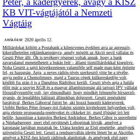
Péter, a kádergyerek, avagy a KISZ
KB VIT-vágtájától a Nemzeti
Vágtáig
2020 április 12.
A HÁLÓZAT
Milliárdokat költött a Postabank a kilencvenes években arra az agresszív,
kikerülhetetlen reklámkampányra, amely mögött az Akció nevű vállalat és
Geszti Péter állt. Ők is tevékeny részesei voltak annak, hogy a bank
zavartalanul menetelhetett a bukás felé – állami tízmilliárdokkal kisegítve.
Noha Gesztit a sajtó következetesen valamiféle self made man-ként építette
fel, ez hazugság. Apja, a neves rádiós-tévés szerkesztő vitte be a tévébe,
anyja pedig a Chemolimpex, majd a Taurus cégek külkereskedője volt,
később fia után ő is a Danubius Rádióhoz került. Geszti tévés apja a halála
előtt már a szovjet KGB és a magyar állambiztonság alá tartozó IPV vállalat
főosztályvezetője volt, így elmondható, hogy mindkét felmenője hírszerző-
gyanús, de legalábbis hálózati állásokban dolgozott. Geszti zenészként
barátjával, Berkes Gáborral futott be, aki hozzá hasonló kádergyerek.
Utóbbi Berkes Péter őrnagy-író fiaként szintén kivételezett helyzetben volt,
apja eleinte propaganda-regényeket és cikkeket írt, majd ifjúsági író lett
belőle, hasonlóan a katpolos Berkesi Andráshoz. Berkes Gábor is szerethette
a Néphadsereget, mert első együttesét Lobogónak hívták, amelyet a
katonaság lapjában mutattak be. Utána kezdett az Első emeletbe, amelynek
szövegírója Geszti lett. Geszti a rendszerváltás idején lépett be az Akcióba,
amelyet a KISZ-hez közeli rádiósok alapítottak, és amelynek első nagy