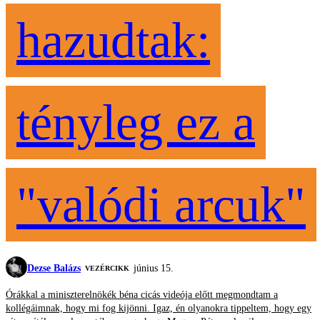
hazudtak:
tényleg ez a
"valódi arcuk"
Dezse Balázs
június 15.
VEZÉRCIKK
Órákkal a miniszterelnökék béna cicás videója előtt megmondtam a
kollégáimnak, hogy mi fog kijönni. Igaz, én olyanokra tippeltem, hogy egy