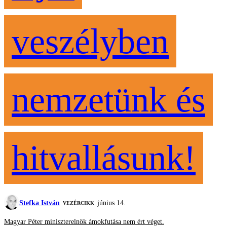
veszélyben
nemzetünk és
hitvallásunk!
Stefka István
június 14.
VEZÉRCIKK
Magyar Péter miniszterelnök ámokfutása nem ért véget.