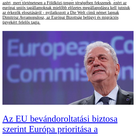
azért, mert történetesen a Földközi-tenger térségében fekszenek, ezért az
európai uniós tagállamoknak mielőbb előzetes megállapodásra kell jutniuk
az érkezők elosztásáról - nyilatkozott a Die Welt című német lapnak
Dimitrisz Avramopulosz, az Európai Bizottság belügyi és migrációs
ügyekért felelős tagja.
Az EU bevándoroltatási biztosa
szerint Európa prioritása a