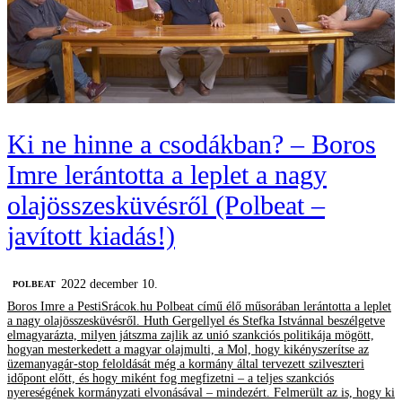
Ki ne hinne a csodákban? – Boros
Imre lerántotta a leplet a nagy
olajösszesküvésről (Polbeat –
javított kiadás!)
2022 december 10.
‎POLBEAT
Boros Imre a PestiSrácok.hu Polbeat című élő műsorában lerántotta a leplet
a nagy olajösszesküvésről. Huth Gergellyel és Stefka Istvánnal beszélgetve
elmagyarázta, milyen játszma zajlik az unió szankciós politikája mögött,
hogyan mesterkedett a magyar olajmulti, a Mol, hogy kikényszerítse az
üzemanyagár-stop feloldását még a kormány által tervezett szilveszteri
időpont előtt, és hogy miként fog megfizetni – a teljes szankciós
nyereségének kormányzati elvonásával – mindezért. Felmerült az is, hogy ki