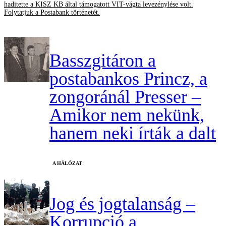
haditette a KISZ KB által támogatott VIT-vágta levezénylése volt.
Folytatjuk a Postabank történetét.
Basszgitáron a
postabankos Princz, a
zongoránál Presser –
Amikor nem nekünk,
hanem neki írták a dalt
A HÁLÓZAT
Jog és jogtalanság –
Korrupció a