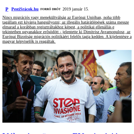
P
PestiSrácok.hu
2019 január 15.
FORRÓ DRÓT
Nincs migrációs vagy menekültválság az Európai Unióban, noha több
tagállam ezt kívánja hangsúlyozni; az illegális határátlépések száma messze
elmarad a korábban regisztráltakhoz képest, a politikai ellenállás e
tekintetben ugyanakkor erősödött - jelentette ki Dimitrisz Avramopulosz, az
Európai Bizottság migrációs politikáért felelős tagja kedden. A kijelentésre a
magyar képviselők is reagáltak.