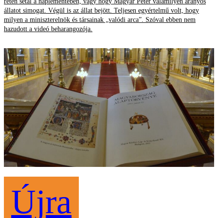
réten sétál a naplementében, vagy hogy Magyar Péter valamilyen aranyos
állatot simogat. Végül is az állat bejött. Teljesen egyértelmű volt, hogy
milyen a miniszterelnök és társainak „valódi arca”. Szóval ebben nem
hazudott a videó beharangozója.
Újra