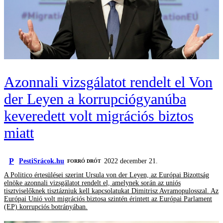
Azonnali vizsgálatot rendelt el Von
der Leyen a korrupciógyanúba
keveredett volt migrációs biztos
miatt
P
PestiSrácok.hu
2022 december 21.
FORRÓ DRÓT
A Politico értesülései szerint Ursula von der Leyen, az Európai Bizottság
elnöke azonnali vizsgálatot rendelt el, amelynek során az uniós
tisztviselőknek tisztázniuk kell kapcsolatukat Dimitrisz Avramopulosszal. Az
Európai Unió volt migrációs biztosa szintén érintett az Európai Parlament
(EP) korrupciós botrányában.