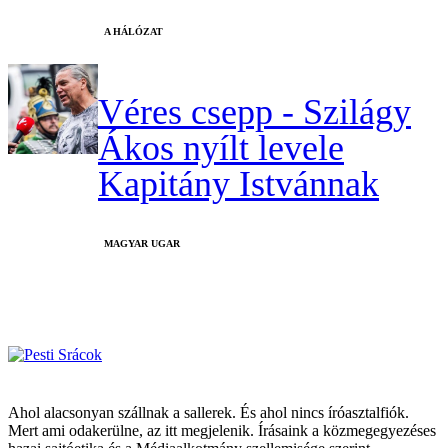
A HÁLÓZAT
Véres csepp - Szilágy
Ákos nyílt levele
Kapitány Istvánnak
MAGYAR UGAR
Ahol alacsonyan szállnak a sallerek. És ahol nincs íróasztalfiók.
Mert ami odakerülne, az itt megjelenik. Írásaink a közmegegyezéses