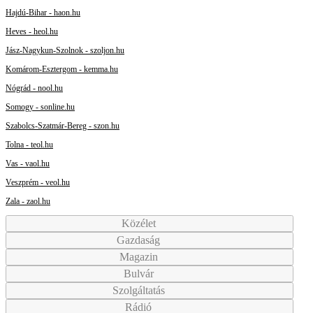
Hajdú-Bihar - haon.hu
Heves - heol.hu
Jász-Nagykun-Szolnok - szoljon.hu
Komárom-Esztergom - kemma.hu
Nógrád - nool.hu
Somogy - sonline.hu
Szabolcs-Szatmár-Bereg - szon.hu
Tolna - teol.hu
Vas - vaol.hu
Veszprém - veol.hu
Zala - zaol.hu
Közélet
Gazdaság
Magazin
Bulvár
Szolgáltatás
Rádió