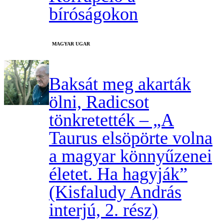
bíróságokon
MAGYAR UGAR
Baksát meg akarták
ölni, Radicsot
tönkretették – „A
Taurus elsöpörte volna
a magyar könnyűzenei
életet. Ha hagyják”
(Kisfaludy András
interjú, 2. rész)