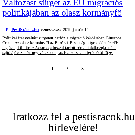
Változást sürget az EU migrációs
politikájában az olasz kormányfő
P
PestiSrácok.hu
2019 január 14.
FORRÓ DRÓT
Politikai irányváltást sürgetett hétfőn a migráció kérdésében Giuseppe
Conte. Az olasz kormányfő az Európai Bizottság migrációért felelős
tagjával, Dimitrisz Avramopulosszal tartott római találkozója utáni
sajtótájékoztatón úgy vélekedett, az EU sorsa a migrációtól függ.
1
2
3
Iratkozz fel a pestisracok.hu
hírlevelére!