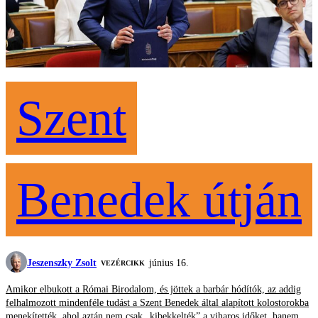
Szent
Benedek útján
Jeszenszky Zsolt
június 16.
VEZÉRCIKK
Amikor elbukott a Római Birodalom, és jöttek a barbár hódítók, az addig
felhalmozott mindenféle tudást a Szent Benedek által alapított kolostorokba
menekítették, ahol aztán nem csak „kibekkelték” a viharos időket, hanem