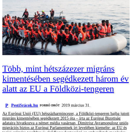
Több, mint hétszázezer migráns
kimentésében segédkezett három év
alatt az EU a Földközi-tengeren
P
PestiSrácok.hu
2019 március 31.
FORRÓ DRÓT
Az Európai Unió (EU) hétszázharmincezer, a Földközi-tengeren bajba jutott
migráns kimentésében segédkezett 2015 óta – írta az Európai Bizottság
adataira hivatkozva a német média vasárnap. Dimitrisz Avramopulosz uniós
migrációs biztos az Európai Parlamentnek írt levelében kiemelte: az EU és