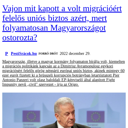
Vajon mit kapott a volt migrációért
felelős uniós biztos azért, mert
folyamatosan Magyarországot
ostorozta?
P
PestiSrácok.hu
2022 december 29.
FORRÓ DRÓT
Magyarország, illetve a magyar kormány folyamaton bírálja volt, kiemelten
a migrációs politikánk kapcsán az a Dimitrisz Avramopulosz egykori
migrációsért felelős görög néppárti európai uniós biztos, akinek mintegy 60
ezer eurót fizetett ki a brüsszeli korrupciós botrányban letartóztatott Pier
Antonio Panzeri volt olasz baloldali EP-képviselő által alapított Fight
Impunity nevű „civil" szervezet - írja az Origo.