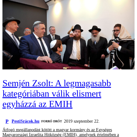
Semjén Zsolt: A legmagasabb
kategóriában válik elismert
egyházzá az EMIH
P
PestiSrácok.hu
2019 szeptember 22.
FORRÓ DRÓT
Átfogó megállapodást kötött a magyar kormány és az Egységes
Magyarországi Izraelita Hitközség (EMIH), amelynek értelmében a