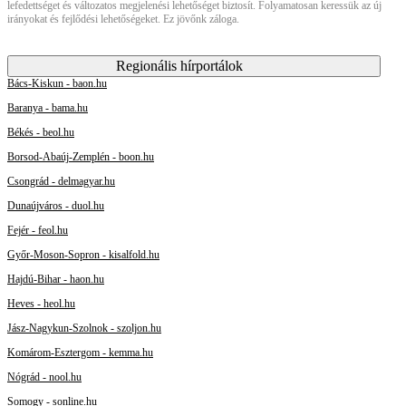
lefedettséget és változatos megjelenési lehetőséget biztosít. Folyamatosan keressük az új
irányokat és fejlődési lehetőségeket. Ez jövőnk záloga.
Regionális hírportálok
Bács-Kiskun - baon.hu
Baranya - bama.hu
Békés - beol.hu
Borsod-Abaúj-Zemplén - boon.hu
Csongrád - delmagyar.hu
Dunaújváros - duol.hu
Fejér - feol.hu
Győr-Moson-Sopron - kisalfold.hu
Hajdú-Bihar - haon.hu
Heves - heol.hu
Jász-Nagykun-Szolnok - szoljon.hu
Komárom-Esztergom - kemma.hu
Nógrád - nool.hu
Somogy - sonline.hu