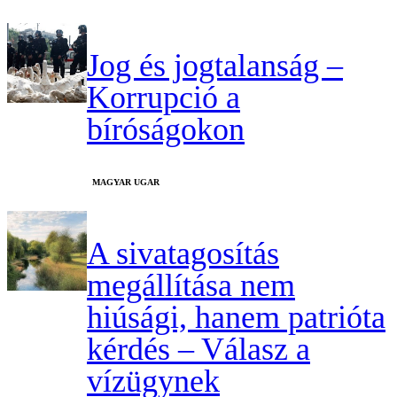
Jog és jogtalanság –
Korrupció a
bíróságokon
MAGYAR UGAR
A sivatagosítás
megállítása nem
hiúsági, hanem patrióta
kérdés – Válasz a
vízügynek