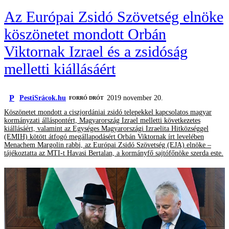
Az Európai Zsidó Szövetség elnöke
köszönetet mondott Orbán
Viktornak Izrael és a zsidóság
melletti kiállásáért
P
PestiSrácok.hu
2019 november 20.
FORRÓ DRÓT
Köszönetet mondott a ciszjordániai zsidó telepekkel kapcsolatos magyar
kormányzati álláspontért, Magyarország Izrael melletti következetes
kiállásáért, valamint az Egységes Magyarországi Izraelita Hitközséggel
(EMIH) kötött átfogó megállapodásért Orbán Viktornak írt levelében
Menachem Margolin rabbi, az Európai Zsidó Szövetség (EJA) elnöke –
tájékoztatta az MTI-t Havasi Bertalan, a kormányfő sajtófőnöke szerda este.