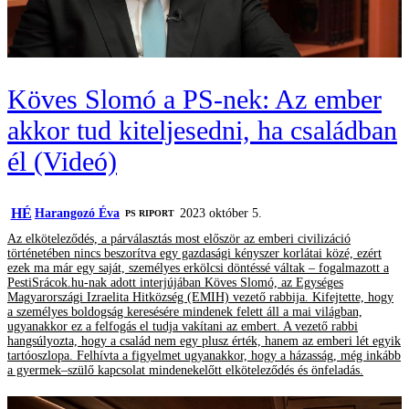
Köves Slomó a PS-nek: Az ember
akkor tud kiteljesedni, ha családban
él (Videó)
HÉ
Harangozó Éva
2023 október 5.
‎PS RIPORT
Az elköteleződés, a párválasztás most először az emberi civilizáció
történetében nincs beszorítva egy gazdasági kényszer korlátai közé, ezért
ezek ma már egy saját, személyes erkölcsi döntéssé váltak – fogalmazott a
PestiSrácok.hu-nak adott interjújában Köves Slomó, az Egységes
Magyarországi Izraelita Hitközség (EMIH) vezető rabbija. Kifejtette, hogy
a személyes boldogság keresésére mindenek felett áll a mai világban,
ugyanakkor ez a felfogás el tudja vakítani az embert. A vezető rabbi
hangsúlyozta, hogy a család nem egy plusz érték, hanem az emberi lét egyik
tartóoszlopa. Felhívta a figyelmet ugyanakkor, hogy a házasság, még inkább
a gyermek–szülő kapcsolat mindenekelőtt elköteleződés és önfeladás.