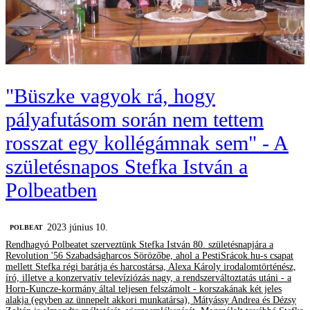
"Büszke vagyok rá, hogy
pályafutásom során nem tettem
rosszat egy kollégámnak sem" - A
születésnapos Stefka István a
Polbeatben
2023 június 10.
‎POLBEAT
Rendhagyó Polbeatet szerveztünk Stefka István 80. születésnapjára a
Revolution '56 Szabadságharcos Sörözőbe, ahol a PestiSrácok.hu-s csapat
mellett Stefka régi barátja és harcostársa, Alexa Károly irodalomtörténész,
író, illetve a konzervatív televíziózás nagy, a rendszerváltoztatás utáni - a
Horn-Kuncze-kormány által teljesen felszámolt - korszakának két jeles
alakja (egyben az ünnepelt akkori munkatársa), Mátyássy Andrea és Dézsy