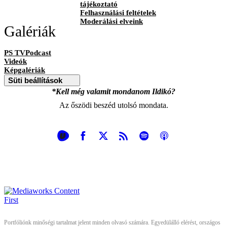
tájékoztató
Felhasználási feltételek
Moderálási elveink
Galériák
PS TVPodcast
Videók
Képgalériák
Süti beállítások
*Kell még valamit mondanom Ildikó?
Az őszödi beszéd utolsó mondata.
Portfóliónk minőségi tartalmat jelent minden olvasó számára. Egyedülálló elérést, országos