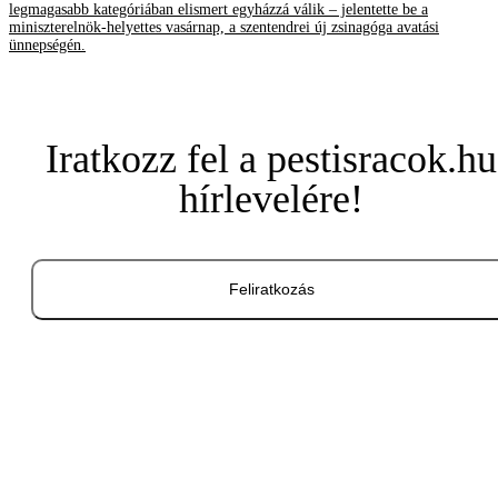
legmagasabb kategóriában elismert egyházzá válik – jelentette be a
miniszterelnök-helyettes vasárnap, a szentendrei új zsinagóga avatási
ünnepségén.
Iratkozz fel a pestisracok.hu
hírlevelére!
Feliratkozás