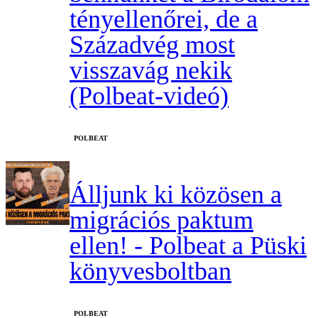
tényellenőrei, de a
Századvég most
visszavág nekik
(Polbeat-videó)
‎POLBEAT
Álljunk ki közösen a
migrációs paktum
ellen! - Polbeat a Püski
könyvesboltban
‎POLBEAT