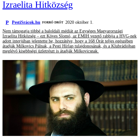
Izraelita Hitközség
P
PestiSrácok.hu
2020 október 1.
FORRÓ DRÓT
Nem támogatja többé a baloldali médiát az Egységes Magyarországi
Izraelita Hitközség – ezt Köves Slomó, az EMIH vezető rabbija a HVG-nek
adott interjúban jelentette be, hozzátéve, hogy a 168 Órát teljes egészében
átadják Milkovics Pálnak, a Pesti Hírlap tulajdonosának, és a Klubrádióban
meglévő kisebbségi üzletrészt is átadják Milkovicsnak.