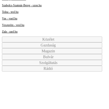
Szabolcs-Szatmár-Bereg - szon.hu
Tolna - teol.hu
Vas - vaol.hu
Veszprém - veol.hu
Zala - zaol.hu
Közélet
Gazdaság
Magazin
Bulvár
Szolgáltatás
Rádió