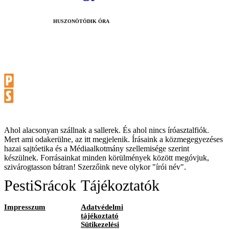
HUSZONÖTÖDIK ÓRA
Ahol alacsonyan szállnak a sallerek. És ahol nincs íróasztalfiók.
Mert ami odakerülne, az itt megjelenik. Írásaink a közmegegyezéses
hazai sajtóetika és a Médiaalkotmány szellemisége szerint
készülnek. Forrásainkat minden körülmények között megóvjuk,
szivárogtasson bátran! Szerzőink neve olykor "írói név".
PestiSrácok
Tájékoztatók
Impresszum
Adatvédelmi
tájékoztató
Sütikezelési