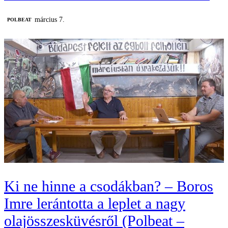
március 7.
‎POLBEAT
Ki ne hinne a csodákban? – Boros
Imre lerántotta a leplet a nagy
olajösszesküvésről (Polbeat –