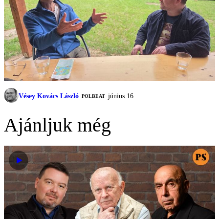
Vésey Kovács László
június 16.
‎POLBEAT
Ajánljuk még