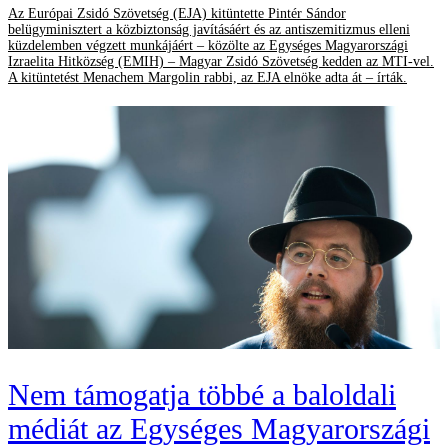
Az Európai Zsidó Szövetség (EJA) kitüntette Pintér Sándor
belügyminisztert a közbiztonság javításáért és az antiszemitizmus elleni
küzdelemben végzett munkájáért – közölte az Egységes Magyarországi
Izraelita Hitközség (EMIH) – Magyar Zsidó Szövetség kedden az MTI-vel.
A kitüntetést Menachem Margolin rabbi, az EJA elnöke adta át – írták.
Nem támogatja többé a baloldali
médiát az Egységes Magyarországi