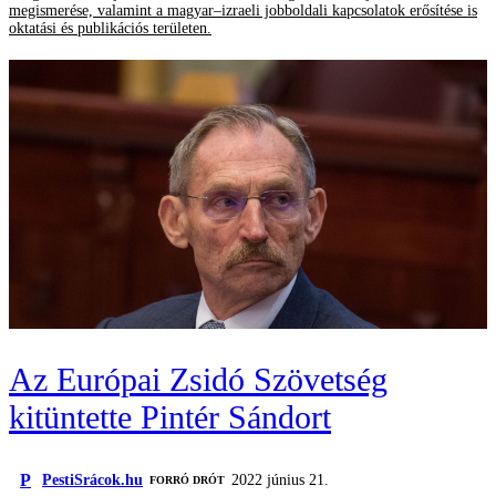
megismerése, valamint a magyar–izraeli jobboldali kapcsolatok erősítése is
oktatási és publikációs területen.
Az Európai Zsidó Szövetség
kitüntette Pintér Sándort
P
PestiSrácok.hu
2022 június 21.
FORRÓ DRÓT