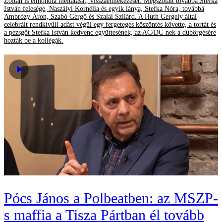
Zoltán is elmondta méltatását, visszaemlékezését. Megszólalt továbbá Stefka
István felesége, Naszályi Kornélia és egyik lánya, Stefka Nóra, továbbá
Ambrózy Áron, Szabó Gergő és Szalai Szilárd. A Huth Gergely által
celebrált rendkívüli adást végül egy fergeteges köszöntés követte, a tortát és
a pezsgőt Stefka István kedvenc együttesének, az AC/DC-nek a dübörgésére
hozták be a kollégák.
Pócs János a Polbeatben: az MSZP-
s maffia a Tisza Pártban él tovább