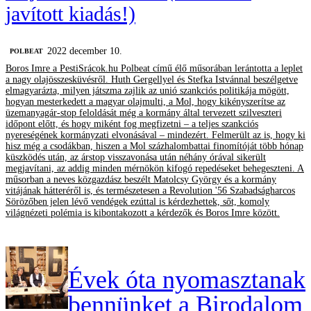
javított kiadás!)
2022 december 10.
‎POLBEAT
Boros Imre a PestiSrácok.hu Polbeat című élő műsorában lerántotta a leplet
a nagy olajösszesküvésről. Huth Gergellyel és Stefka Istvánnal beszélgetve
elmagyarázta, milyen játszma zajlik az unió szankciós politikája mögött,
hogyan mesterkedett a magyar olajmulti, a Mol, hogy kikényszerítse az
üzemanyagár-stop feloldását még a kormány által tervezett szilveszteri
időpont előtt, és hogy miként fog megfizetni – a teljes szankciós
nyereségének kormányzati elvonásával – mindezért. Felmerült az is, hogy ki
hisz még a csodákban, hiszen a Mol százhalombattai finomítóját több hónap
küszködés után, az árstop visszavonása után néhány órával sikerült
megjavítani, az addig minden mérnökön kifogó repedéseket behegeszteni. A
műsorban a neves közgazdász beszélt Matolcsy György és a kormány
vitájának hátteréről is, és természetesen a Revolution '56 Szabadságharcos
Sörözőben jelen lévő vendégek ezúttal is kérdezhettek, sőt, komoly
világnézeti polémia is kibontakozott a kérdezők és Boros Imre között.
Évek óta nyomasztanak
bennünket a Birodalom