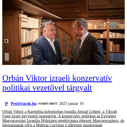
Orbán Viktor izraeli konzervatív
politikai vezetővel tárgyalt
P
PestiSrácok.hu
2023 január 19.
FORRÓ DRÓT
Orbán Viktor a Karmelita kolostorban fogadta Amiad Cohent, a Tikvah
Fund Israel ügyvezető igazgatóját. A konzervatív politikus az Egységes
Magyarországi Izraelita Hitközség meghívására érkezett Magyarországra, de
látogatásának célja a Mathias Corvinus Collegium munkájának