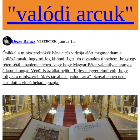
"valódi arcuk"
Dezse Balázs
június 15.
VEZÉRCIKK
Órákkal a miniszterelnökék béna cicás videója előtt megmondtam a
kollégáimnak, hogy mi fog kijönni. Igaz, én olyanokra tippeltem, hogy egy
réten sétál a naplementében, vagy hogy Magyar Péter valamilyen aranyos
állatot simogat. Végül is az állat bejött. Teljesen egyértelmű volt, hogy
milyen a miniszterelnök és társainak „valódi arca”. Szóval ebben nem
hazudott a videó beharangozója.