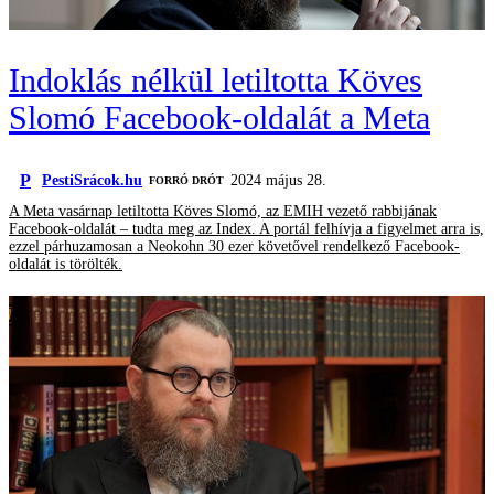
Indoklás nélkül letiltotta Köves
Slomó Facebook-oldalát a Meta
P
PestiSrácok.hu
2024 május 28.
FORRÓ DRÓT
A Meta vasárnap letiltotta Köves Slomó, az EMIH vezető rabbijának
Facebook-oldalát – tudta meg az Index. A portál felhívja a figyelmet arra is,
ezzel párhuzamosan a Neokohn 30 ezer követővel rendelkező Facebook-
oldalát is törölték.