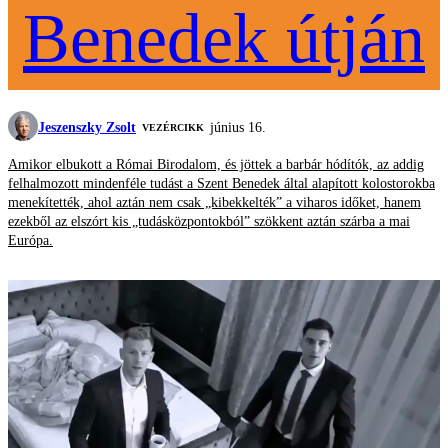
Benedek útján
Jeszenszky Zsolt
június 16.
VEZÉRCIKK
Amikor elbukott a Római Birodalom, és jöttek a barbár hódítók, az addig
felhalmozott mindenféle tudást a Szent Benedek által alapított kolostorokba
menekítették, ahol aztán nem csak „kibekkelték” a viharos időket, hanem
ezekből az elszórt kis „tudásközpontokból” szökkent aztán szárba a mai
Európa.