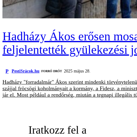
Hadházy Ákos erősen mosak
feljelentették gyülekezési j
P
PestiSrácok.hu
2025 május 28.
FORRÓ DRÓT
Hadházy "forradalmár" Ákos szerint mindenki törvénytelenül 
szájjal fröcsögi koholmányait a kormány, a Fidesz, a miniszt
jár el. Most például a rendőrség, miután a tegnapi illegális 
Iratkozz fel a