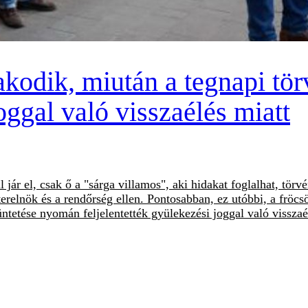
odik, miután a tegnapi törv
oggal való visszaélés miatt
jár el, csak ő a "sárga villamos", aki hidakat foglalhat, tör
erelnök és a rendőrség ellen. Pontosabban, ez utóbbi, a fröcsö
tüntetése nyomán feljelentették gyülekezési joggal való vissza