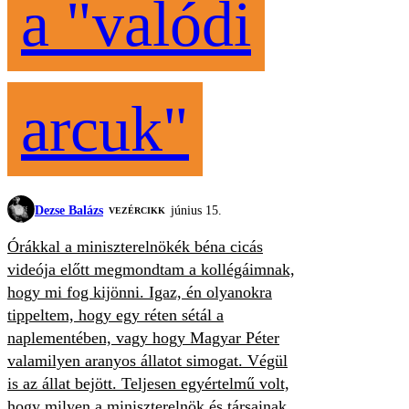
a "valódi
arcuk"
Dezse Balázs
június 15.
VEZÉRCIKK
Órákkal a miniszterelnökék béna cicás
videója előtt megmondtam a kollégáimnak,
hogy mi fog kijönni. Igaz, én olyanokra
tippeltem, hogy egy réten sétál a
naplementében, vagy hogy Magyar Péter
valamilyen aranyos állatot simogat. Végül
is az állat bejött. Teljesen egyértelmű volt,
hogy milyen a miniszterelnök és társainak