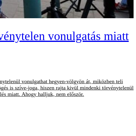
énytelen vonulgatás miatt
vénytelenül vonulgathat hegyen-völgyön át, miközben teli
gés is szíve-joga, hiszen rajta kivül mindenki törvénytelenül
élés miatt. Ahogy halljuk, nem először.