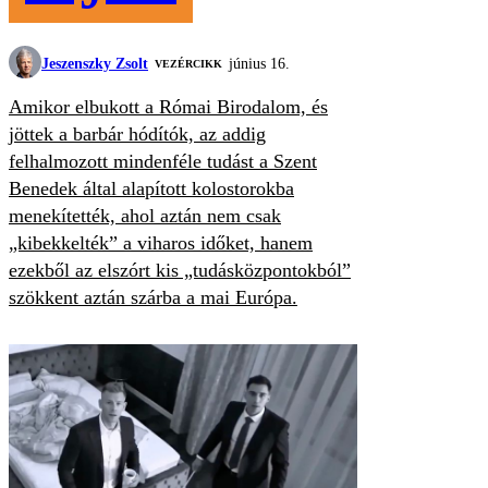
Jeszenszky Zsolt
június 16.
VEZÉRCIKK
Amikor elbukott a Római Birodalom, és
jöttek a barbár hódítók, az addig
felhalmozott mindenféle tudást a Szent
Benedek által alapított kolostorokba
menekítették, ahol aztán nem csak
„kibekkelték” a viharos időket, hanem
ezekből az elszórt kis „tudásközpontokból”
szökkent aztán szárba a mai Európa.