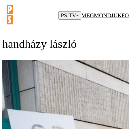
PS TV
MEGMONDJUK
FO
handházy lászló